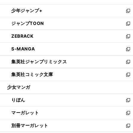
開
ウ
ン
ウ
し
少年ジャンプ+
く
で
ド
ィ
い
新
開
ウ
ン
ウ
し
ジャンプTOON
く
で
ド
ィ
い
新
開
ウ
ン
ウ
し
ZEBRACK
く
で
ド
ィ
い
新
開
ウ
ン
ウ
し
S-MANGA
く
で
ド
ィ
い
新
開
ウ
ン
ウ
し
集英社ジャンプリミックス
く
で
ド
ィ
い
新
開
ウ
ン
ウ
し
集英社コミック文庫
く
で
ド
ィ
い
新
開
ウ
ン
ウ
し
少女マンガ
く
で
ド
ィ
い
開
ウ
ン
ウ
りぼん
く
で
ド
ィ
新
開
ウ
ン
し
マーガレット
く
で
ド
い
新
開
ウ
ウ
し
別冊マーガレット
く
で
ィ
い
新
開
ン
ウ