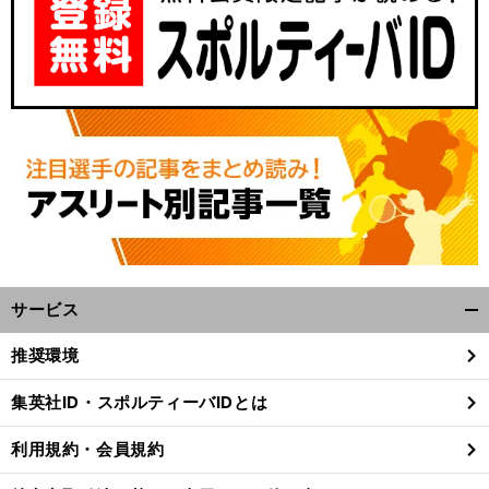
サービス
開
く/
推奨環境
閉
じ
集英社ID・スポルティーバIDとは
る
利用規約・会員規約