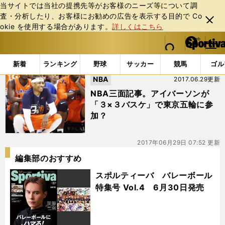
当サイトでは当社の提携先等がお客様のニーズ等について調
査・分析したり、お客様にお勧めの広告を表⽰する⽬的で Co
閉じ
okie を使⽤する場合があります。
詳しくはこちら
る
マイペ
web Sportiva (webスポルティーバ)
検索
メニュ
we
ー
「#JRスミス」の最新ニュース・ 情報
b
ジ
新着
ランキング
野球
サッカー
競馬
ゴル
ス
NBA
2017.06.29更新
ポ
ル
NBA三面記事。アイバーソンが
テ
「３×３バスケ」で東京五輪に参
ィ
加？
ー
バ
2017年06月29日 07:52 更新
編集部のおすすめ
スポルティーバ バレーボール
特集号 Vol.4 6月30日発売