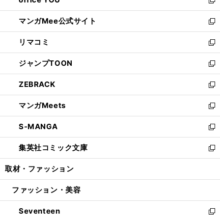
で
ィ
い
新
開
ン
ウ
し
マンガMee公式サイト
く
ド
ィ
い
新
ウ
ン
ウ
し
リマコミ
で
ド
ィ
い
新
開
ウ
ン
ウ
し
ジャンプTOON
く
で
ド
ィ
い
新
開
ウ
ン
ウ
し
ZEBRACK
く
で
ド
ィ
い
新
開
ウ
ン
ウ
し
マンガMeets
く
で
ド
ィ
い
新
開
ウ
ン
ウ
し
S-MANGA
く
で
ド
ィ
い
新
開
ウ
ン
ウ
し
集英社コミック文庫
く
で
ド
ィ
い
新
開
ウ
ン
ウ
し
取材・ファッション
く
で
ド
ィ
い
開
ウ
ン
ウ
ファッション・美容
く
で
ド
ィ
開
ウ
ン
Seventeen
く
で
ド
新