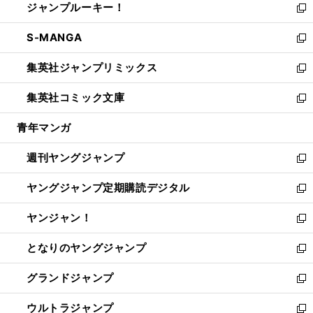
ジャンプルーキー！
く
で
ド
ィ
い
新
開
ウ
ン
ウ
し
S-MANGA
く
で
ド
ィ
い
新
開
ウ
ン
ウ
し
集英社ジャンプリミックス
く
で
ド
ィ
い
新
開
ウ
ン
ウ
し
集英社コミック文庫
く
で
ド
ィ
い
新
開
ウ
ン
ウ
し
青年マンガ
く
で
ド
ィ
い
開
ウ
ン
ウ
週刊ヤングジャンプ
く
で
ド
ィ
新
開
ウ
ン
し
ヤングジャンプ定期購読デジタル
く
で
ド
い
新
開
ウ
ウ
し
ヤンジャン！
く
で
ィ
い
新
開
ン
ウ
し
となりのヤングジャンプ
く
ド
ィ
い
新
ウ
ン
ウ
し
グランドジャンプ
で
ド
ィ
い
新
開
ウ
ン
ウ
し
ウルトラジャンプ
く
で
ド
ィ
い
新