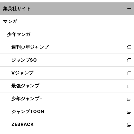
ウ
集英社サイト
ィ
開
ン
く/
マンガ
ド
閉
ウ
じ
少年マンガ
で
る
開
週刊少年ジャンプ
く
新
し
ジャンプSQ
い
新
ウ
し
Vジャンプ
ィ
い
新
ン
ウ
し
最強ジャンプ
ド
ィ
い
新
ウ
ン
ウ
し
少年ジャンプ+
で
ド
ィ
い
新
開
ウ
ン
ウ
し
ジャンプTOON
く
で
ド
ィ
い
新
開
ウ
ン
ウ
し
ZEBRACK
く
で
ド
ィ
い
新
開
ウ
ン
ウ
し