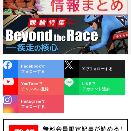
cebo
X
Facebookで
Xでフォローする
ok
フォローする
uTube
LINE
YouTubeで
LINEで
チャンネル登録
アカウント追加
stagra
Instagramで
m
フォローする