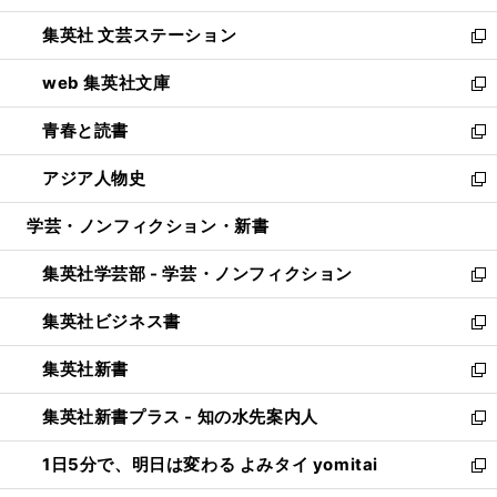
開
ウ
し
集英社 文芸ステーション
く
ィ
い
新
ン
ウ
し
web 集英社文庫
ド
ィ
い
新
ウ
ン
ウ
し
青春と読書
で
ド
ィ
い
新
開
ウ
ン
ウ
し
アジア人物史
く
で
ド
ィ
い
新
開
ウ
ン
ウ
し
学芸・ノンフィクション・新書
く
で
ド
ィ
い
開
ウ
ン
ウ
集英社学芸部 - 学芸・ノンフィクション
く
で
ド
ィ
新
開
ウ
ン
し
集英社ビジネス書
く
で
ド
い
新
開
ウ
ウ
し
集英社新書
く
で
ィ
い
新
開
ン
ウ
し
集英社新書プラス - 知の水先案内人
く
ド
ィ
い
新
ウ
ン
ウ
し
1日5分で、明日は変わる よみタイ yomitai
で
ド
ィ
い
新
開
ウ
ン
ウ
し