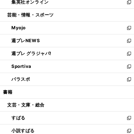
集英社オンライン
く
で
ド
ィ
い
新
開
ウ
ン
ウ
し
芸能・情報・スポーツ
く
で
ド
ィ
い
開
ウ
ン
ウ
Myojo
く
で
ド
ィ
新
開
ウ
ン
し
週プレNEWS
く
で
ド
い
新
開
ウ
ウ
し
週プレ グラジャパ!
く
で
ィ
い
新
開
ン
ウ
し
Sportiva
く
ド
ィ
い
新
ウ
ン
ウ
し
パラスポ
で
ド
ィ
い
新
開
ウ
ン
ウ
し
書籍
く
で
ド
ィ
い
開
ウ
ン
ウ
文芸・文庫・総合
く
で
ド
ィ
開
ウ
ン
すばる
く
で
ド
新
開
ウ
し
小説すばる
く
で
い
新