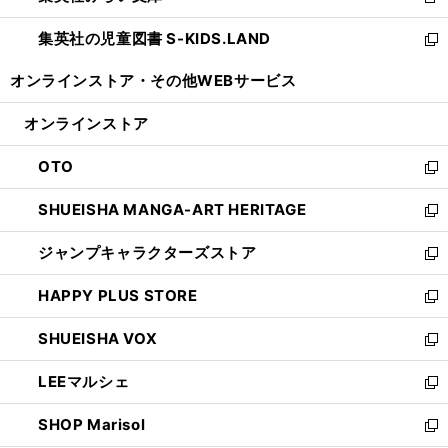
新
開
ウ
ン
し
集英社の児童図書 S-KIDS.LAND
く
で
ド
い
新
開
ウ
ウ
し
オンラインストア・
その他WEBサービス
く
で
ィ
い
開
ン
ウ
オンラインストア
く
ド
ィ
ウ
ン
OTO
で
ド
新
開
ウ
し
SHUEISHA MANGA-ART HERITAGE
く
で
い
新
開
ウ
し
ジャンプキャラクターズストア
く
ィ
い
新
ン
ウ
し
HAPPY PLUS STORE
ド
ィ
い
新
ウ
ン
ウ
し
SHUEISHA VOX
で
ド
ィ
い
新
開
ウ
ン
ウ
し
LEEマルシェ
く
で
ド
ィ
い
新
開
ウ
ン
ウ
し
SHOP Marisol
く
で
ド
ィ
い
新
開
ウ