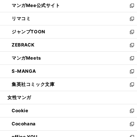
し
マンガMee公式サイト
く
ド
ィ
い
新
ウ
ン
ウ
し
リマコミ
で
ド
ィ
い
新
開
ウ
ン
ウ
し
ジャンプTOON
く
で
ド
ィ
い
新
開
ウ
ン
ウ
し
ZEBRACK
く
で
ド
ィ
い
新
開
ウ
ン
ウ
し
マンガMeets
く
で
ド
ィ
い
新
開
ウ
ン
ウ
し
S-MANGA
く
で
ド
ィ
い
新
開
ウ
ン
ウ
し
集英社コミック文庫
く
で
ド
ィ
い
新
開
ウ
ン
ウ
し
女性マンガ
く
で
ド
ィ
い
開
ウ
ン
ウ
Cookie
く
で
ド
ィ
新
開
ウ
ン
し
Cocohana
く
で
ド
い
新
開
ウ
ウ
し
office YOU
く