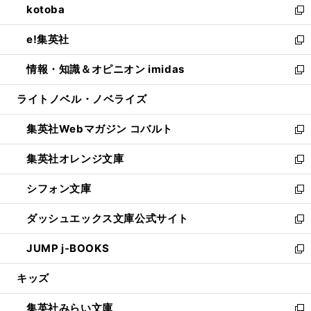
kotoba
く
で
ド
ィ
い
新
開
ウ
ン
ウ
し
e!集英社
く
で
ド
ィ
い
新
開
ウ
ン
ウ
し
情報・知識＆オピニオン imidas
く
で
ド
ィ
い
新
開
ウ
ン
ウ
し
ライトノベル・ノベライズ
く
で
ド
ィ
い
開
ウ
ン
ウ
集英社Webマガジン コバルト
く
で
ド
ィ
新
開
ウ
ン
し
集英社オレンジ文庫
く
で
ド
い
新
開
ウ
ウ
し
シフォン文庫
く
で
ィ
い
新
開
ン
ウ
し
ダッシュエックス文庫公式サイト
く
ド
ィ
い
新
ウ
ン
ウ
し
JUMP j-BOOKS
で
ド
ィ
い
新
開
ウ
ン
ウ
し
キッズ
く
で
ド
ィ
い
開
ウ
ン
ウ
集英社みらい文庫
く
で
ド
ィ