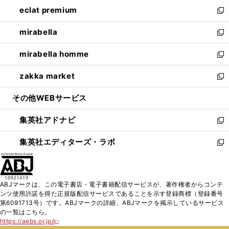
ン
ウ
し
eclat premium
く
で
ド
ィ
い
新
開
ウ
ン
ウ
し
mirabella
く
で
ド
ィ
い
新
開
ウ
ン
ウ
し
mirabella homme
く
で
ド
ィ
い
新
開
ウ
ン
ウ
し
zakka market
く
で
ド
ィ
い
新
開
ウ
ン
ウ
し
その他WEBサービス
く
で
ド
ィ
い
開
ウ
ン
ウ
集英社アドナビ
く
で
ド
ィ
新
開
ウ
ン
し
集英社エディターズ・ラボ
く
で
ド
い
新
開
ウ
ウ
し
く
で
ィ
い
開
ン
ウ
ABJマークは、この電子書店・電子書籍配信サービスが、著作権者からコンテ
く
ド
ィ
ンツ使用許諾を得た正規版配信サービスであることを示す登録商標（登録番号
ウ
ン
第6091713号）です。ABJマークの詳細、ABJマークを掲示しているサービス
で
ド
の一覧はこちら。
開
ウ
https://aebs.or.jp/
新