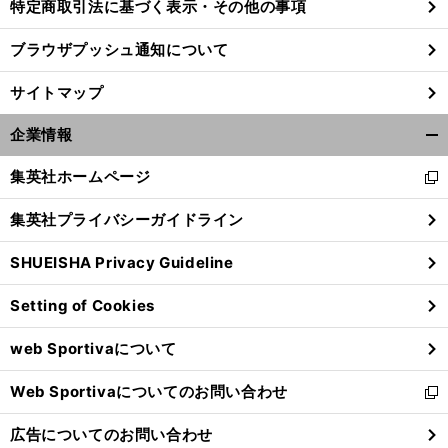
特定商取引法に基づく表示・その他の事項
ブラウザプッシュ通知について
サイトマップ
企業情報
開
く/
集英社ホームページ
新
閉
し
じ
集英社プライバシーガイドライン
い
る
ウ
SHUEISHA Privacy Guideline
ィ
ン
Setting of Cookies
ド
ウ
web Sportivaについて
で
開
Web Sportivaについてのお問い合わせ
く
新
し
広告についてのお問い合わせ
い