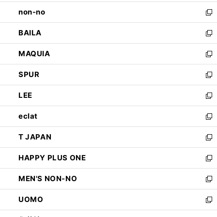
開
ウ
し
non-no
く
で
い
新
開
ウ
し
BAILA
く
ィ
い
新
ン
ウ
し
MAQUIA
ド
ィ
い
新
ウ
ン
ウ
し
SPUR
で
ド
ィ
い
新
開
ウ
ン
ウ
し
LEE
く
で
ド
ィ
い
新
開
ウ
ン
ウ
し
eclat
く
で
ド
ィ
い
新
開
ウ
ン
ウ
し
T JAPAN
く
で
ド
ィ
い
新
開
ウ
ン
ウ
し
HAPPY PLUS ONE
く
で
ド
ィ
い
新
開
ウ
ン
ウ
し
MEN'S NON-NO
く
で
ド
ィ
い
新
開
ウ
ン
ウ
し
UOMO
く
で
ド
ィ
い
新
開
ウ
ン
ウ
し