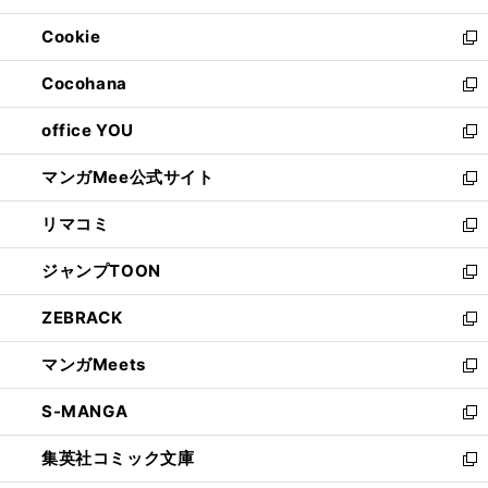
開
ウ
ン
ウ
Cookie
く
で
ド
ィ
新
開
ウ
ン
し
Cocohana
く
で
ド
い
新
開
ウ
ウ
し
office YOU
く
で
ィ
い
新
開
ン
ウ
し
マンガMee公式サイト
く
ド
ィ
い
新
ウ
ン
ウ
し
リマコミ
で
ド
ィ
い
新
開
ウ
ン
ウ
し
ジャンプTOON
く
で
ド
ィ
い
新
開
ウ
ン
ウ
し
ZEBRACK
く
で
ド
ィ
い
新
開
ウ
ン
ウ
し
マンガMeets
く
で
ド
ィ
い
新
開
ウ
ン
ウ
し
S-MANGA
く
で
ド
ィ
い
新
開
ウ
ン
ウ
し
集英社コミック文庫
く
で
ド
ィ
い
新
開
ウ
ン
ウ
し