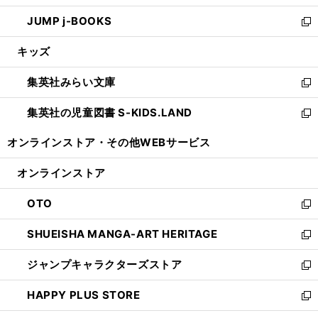
ウ
ン
ウ
し
JUMP j-BOOKS
で
ド
ィ
い
新
開
ウ
ン
ウ
し
キッズ
く
で
ド
ィ
い
開
ウ
ン
ウ
集英社みらい文庫
く
で
ド
ィ
新
開
ウ
ン
し
集英社の児童図書 S-KIDS.LAND
く
で
ド
い
新
開
ウ
ウ
し
オンラインストア・
その他WEBサービス
く
で
ィ
い
開
ン
ウ
オンラインストア
く
ド
ィ
ウ
ン
OTO
で
ド
新
開
ウ
し
SHUEISHA MANGA-ART HERITAGE
く
で
い
新
開
ウ
し
ジャンプキャラクターズストア
く
ィ
い
新
ン
ウ
し
HAPPY PLUS STORE
ド
ィ
い
新
ウ
ン
ウ
し