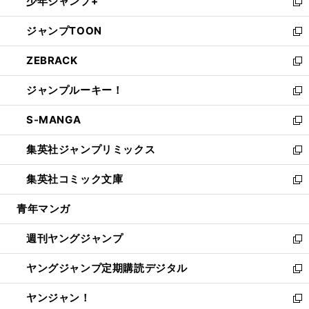
少年ジャンプ+
で
ド
ィ
い
新
開
ウ
ン
ウ
し
ジャンプTOON
く
で
ド
ィ
い
新
開
ウ
ン
ウ
し
ZEBRACK
く
で
ド
ィ
い
新
開
ウ
ン
ウ
し
ジャンプルーキー！
く
で
ド
ィ
い
新
開
ウ
ン
ウ
し
S-MANGA
く
で
ド
ィ
い
新
開
ウ
ン
ウ
し
集英社ジャンプリミックス
く
で
ド
ィ
い
新
開
ウ
ン
ウ
し
集英社コミック文庫
く
で
ド
ィ
い
新
開
ウ
ン
ウ
し
青年マンガ
く
で
ド
ィ
い
開
ウ
ン
ウ
週刊ヤングジャンプ
く
で
ド
ィ
新
開
ウ
ン
し
ヤングジャンプ定期購読デジタル
く
で
ド
い
新
開
ウ
ウ
し
ヤンジャン！
く
で
ィ
い
新