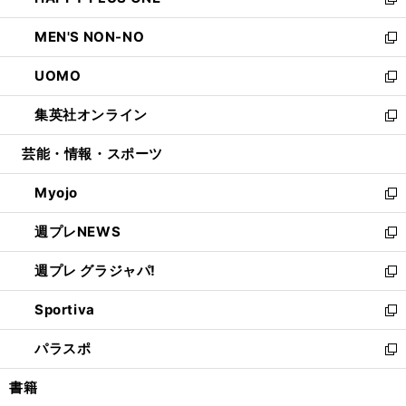
ィ
い
新
開
ウ
ン
ウ
し
MEN'S NON-NO
く
で
ド
ィ
い
新
開
ウ
ン
ウ
し
UOMO
く
で
ド
ィ
い
新
開
ウ
ン
ウ
し
集英社オンライン
く
で
ド
ィ
い
新
開
ウ
ン
ウ
し
芸能・情報・スポーツ
く
で
ド
ィ
い
開
ウ
ン
ウ
Myojo
く
で
ド
ィ
新
開
ウ
ン
し
週プレNEWS
く
で
ド
い
新
開
ウ
ウ
し
週プレ グラジャパ!
く
で
ィ
い
新
開
ン
ウ
し
Sportiva
く
ド
ィ
い
新
ウ
ン
ウ
し
パラスポ
で
ド
ィ
い
新
開
ウ
ン
ウ
し
書籍
く
で
ド
ィ
い