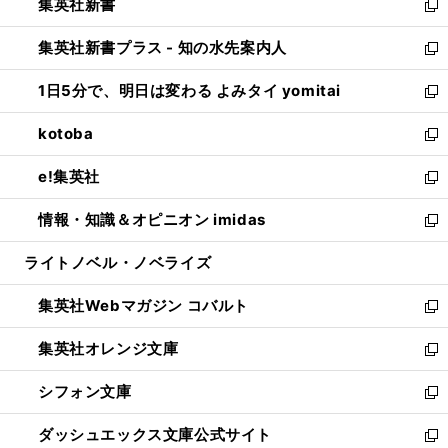
集英社新書
く
で
ィ
い
新
開
ン
ウ
し
集英社新書プラス - 知の水先案内人
く
ド
ィ
い
新
ウ
ン
ウ
し
1日5分で、明日は変わる よみタイ yomitai
で
ド
ィ
い
新
開
ウ
ン
ウ
し
kotoba
く
で
ド
ィ
い
新
開
ウ
ン
ウ
し
e!集英社
く
で
ド
ィ
い
新
開
ウ
ン
ウ
し
情報・知識＆オピニオン imidas
く
で
ド
ィ
い
新
開
ウ
ン
ウ
し
ライトノベル・ノベライズ
く
で
ド
ィ
い
開
ウ
ン
ウ
集英社Webマガジン コバルト
く
で
ド
ィ
新
開
ウ
ン
し
集英社オレンジ文庫
く
で
ド
い
新
開
ウ
ウ
し
シフォン文庫
く
で
ィ
い
新
開
ン
ウ
し
ダッシュエックス文庫公式サイト
く
ド
ィ
い
新