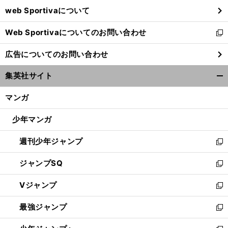
ウ
web Sportivaについて
で
開
Web Sportivaについてのお問い合わせ
く
新
し
広告についてのお問い合わせ
い
ウ
集英社サイト
ィ
開
ン
く/
マンガ
ド
閉
ウ
じ
少年マンガ
で
る
開
週刊少年ジャンプ
く
新
し
ジャンプSQ
い
新
ウ
し
Vジャンプ
ィ
い
新
ン
ウ
し
最強ジャンプ
ド
ィ
い
新
ウ
ン
ウ
し