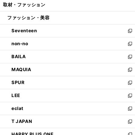
取材・ファッション
く
で
ド
ィ
い
開
ウ
ン
ウ
ファッション・美容
く
で
ド
ィ
開
ウ
ン
Seventeen
く
で
ド
新
開
ウ
し
non-no
く
で
い
新
開
ウ
し
BAILA
く
ィ
い
新
ン
ウ
し
MAQUIA
ド
ィ
い
新
ウ
ン
ウ
し
SPUR
で
ド
ィ
い
新
開
ウ
ン
ウ
し
LEE
く
で
ド
ィ
い
新
開
ウ
ン
ウ
し
eclat
く
で
ド
ィ
い
新
開
ウ
ン
ウ
し
T JAPAN
く
で
ド
ィ
い
新
開
ウ
ン
ウ
し
HAPPY PLUS ONE
く
で
ド