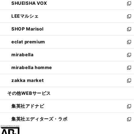
SHUEISHA VOX
で
ド
ィ
い
新
開
ウ
ン
ウ
し
LEEマルシェ
く
で
ド
ィ
い
新
開
ウ
ン
ウ
し
SHOP Marisol
く
で
ド
ィ
い
新
開
ウ
ン
ウ
し
eclat premium
く
で
ド
ィ
い
新
開
ウ
ン
ウ
し
mirabella
く
で
ド
ィ
い
新
開
ウ
ン
ウ
し
mirabella homme
く
で
ド
ィ
い
新
開
ウ
ン
ウ
し
zakka market
く
で
ド
ィ
い
新
開
ウ
ン
ウ
し
その他WEBサービス
く
で
ド
ィ
い
開
ウ
ン
ウ
集英社アドナビ
く
で
ド
ィ
新
開
ウ
ン
し
集英社エディターズ・ラボ
く
で
ド
い
新
開
ウ
ウ
し
く
で
ィ
い