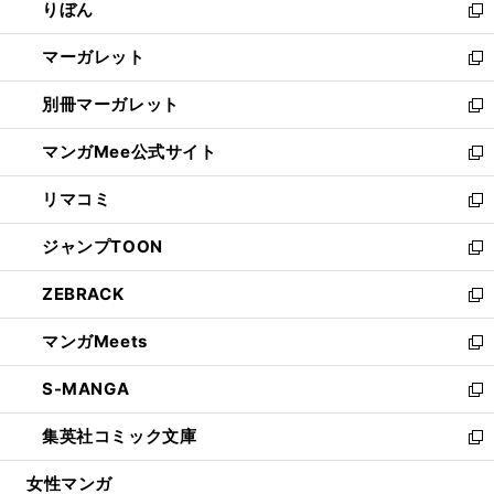
りぼん
く
で
ド
ィ
新
開
ウ
ン
し
マーガレット
く
で
ド
い
新
開
ウ
ウ
し
別冊マーガレット
く
で
ィ
い
新
開
ン
ウ
し
マンガMee公式サイト
く
ド
ィ
い
新
ウ
ン
ウ
し
リマコミ
で
ド
ィ
い
新
開
ウ
ン
ウ
し
ジャンプTOON
く
で
ド
ィ
い
新
開
ウ
ン
ウ
し
ZEBRACK
く
で
ド
ィ
い
新
開
ウ
ン
ウ
し
マンガMeets
く
で
ド
ィ
い
新
開
ウ
ン
ウ
し
S-MANGA
く
で
ド
ィ
い
新
開
ウ
ン
ウ
し
集英社コミック文庫
く
で
ド
ィ
い
新
開
ウ
ン
ウ
し
女性マンガ
く
で
ド
ィ
い