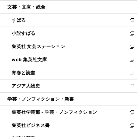
開
ウ
ン
ウ
文芸・文庫・総合
く
で
ド
ィ
開
ウ
ン
すばる
く
で
ド
新
開
ウ
し
小説すばる
く
で
い
新
開
ウ
し
集英社 文芸ステーション
く
ィ
い
新
ン
ウ
し
web 集英社文庫
ド
ィ
い
新
ウ
ン
ウ
し
青春と読書
で
ド
ィ
い
新
開
ウ
ン
ウ
し
アジア人物史
く
で
ド
ィ
い
新
開
ウ
ン
ウ
し
学芸・ノンフィクション・新書
く
で
ド
ィ
い
開
ウ
ン
ウ
集英社学芸部 - 学芸・ノンフィクション
く
で
ド
ィ
新
開
ウ
ン
し
集英社ビジネス書
く
で
ド
い
新
開
ウ
ウ
し