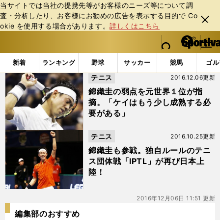
当サイトでは当社の提携先等がお客様のニーズ等について調
査・分析したり、お客様にお勧めの広告を表⽰する⽬的で Co
閉じ
okie を使⽤する場合があります。
詳しくはこちら
る
マイペ
web Sportiva (webスポルティーバ)
検索
メニュ
we
ー
「#IPTL」の最新ニュース・ 情報
b
ジ
新着
ランキング
野球
サッカー
競馬
ゴル
ス
テニス
2016.12.06更新
ポ
ル
錦織圭の弱点を元世界１位が指
テ
摘。「ケイはもう少し成熟する必
ィ
要がある」
ー
バ
テニス
2016.10.25更新
錦織圭も参戦。独自ルールのテニ
ス団体戦「IPTL」が再び日本上
陸！
2016年12月06日 11:51 更新
編集部のおすすめ