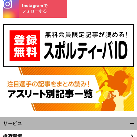
stagra
Instagramで
m
フォローする
サービス
開
く/
推奨環境