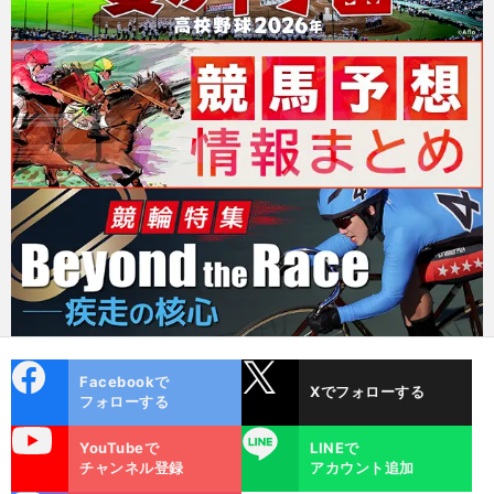
cebo
X
Facebookで
Xでフォローする
ok
フォローする
uTube
LINE
YouTubeで
LINEで
チャンネル登録
アカウント追加