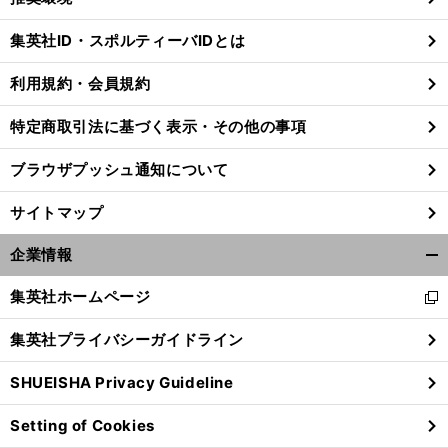
閉
じ
集英社ID・スポルティーバIDとは
る
利用規約・会員規約
特定商取引法に基づく表示・その他の事項
ブラウザプッシュ通知について
サイトマップ
企業情報
開
く/
集英社ホームページ
新
閉
し
じ
集英社プライバシーガイドライン
い
る
ウ
SHUEISHA Privacy Guideline
ィ
ン
Setting of Cookies
ド