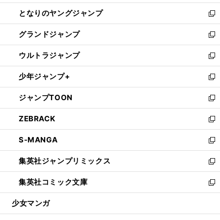
開
ン
ウ
し
となりのヤングジャンプ
く
ド
ィ
い
新
ウ
ン
ウ
し
グランドジャンプ
で
ド
ィ
い
新
開
ウ
ン
ウ
し
ウルトラジャンプ
く
で
ド
ィ
い
新
開
ウ
ン
ウ
し
少年ジャンプ+
く
で
ド
ィ
い
新
開
ウ
ン
ウ
し
ジャンプTOON
く
で
ド
ィ
い
新
開
ウ
ン
ウ
し
ZEBRACK
く
で
ド
ィ
い
新
開
ウ
ン
ウ
し
S-MANGA
く
で
ド
ィ
い
新
開
ウ
ン
ウ
し
集英社ジャンプリミックス
く
で
ド
ィ
い
新
開
ウ
ン
ウ
し
集英社コミック文庫
く
で
ド
ィ
い
新
開
ウ
ン
ウ
し
少女マンガ
く
で
ド
ィ
い
開
ウ
ン
ウ