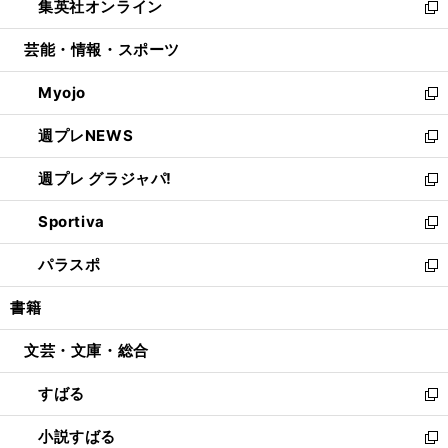
集英社オンライン
く
で
ド
ィ
い
新
開
ウ
ン
ウ
し
芸能・情報・スポーツ
く
で
ド
ィ
い
開
ウ
ン
ウ
Myojo
く
で
ド
ィ
新
開
ウ
ン
し
週プレNEWS
く
で
ド
い
新
開
ウ
ウ
し
週プレ グラジャパ!
く
で
ィ
い
新
開
ン
ウ
し
Sportiva
く
ド
ィ
い
新
ウ
ン
ウ
し
パラスポ
で
ド
ィ
い
新
開
ウ
ン
ウ
し
書籍
く
で
ド
ィ
い
開
ウ
ン
ウ
文芸・文庫・総合
く
で
ド
ィ
開
ウ
ン
すばる
く
で
ド
新
開
ウ
し
小説すばる
く
で
い
新