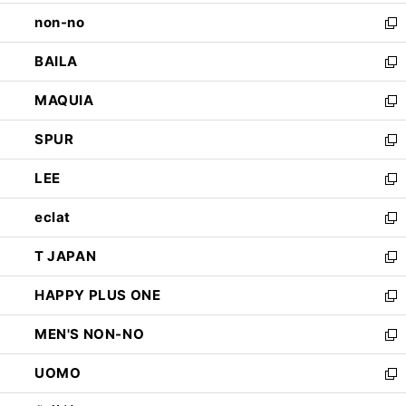
開
ウ
し
non-no
く
で
い
新
開
ウ
し
BAILA
く
ィ
い
新
ン
ウ
し
MAQUIA
ド
ィ
い
新
ウ
ン
ウ
し
SPUR
で
ド
ィ
い
新
開
ウ
ン
ウ
し
LEE
く
で
ド
ィ
い
新
開
ウ
ン
ウ
し
eclat
く
で
ド
ィ
い
新
開
ウ
ン
ウ
し
T JAPAN
く
で
ド
ィ
い
新
開
ウ
ン
ウ
し
HAPPY PLUS ONE
く
で
ド
ィ
い
新
開
ウ
ン
ウ
し
MEN'S NON-NO
く
で
ド
ィ
い
新
開
ウ
ン
ウ
し
UOMO
く
で
ド
ィ
い
新
開
ウ
ン
ウ
し