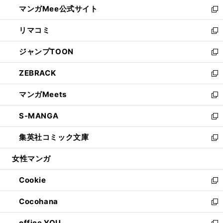
し
マンガMee公式サイト
く
ド
ィ
い
新
ウ
ン
ウ
し
リマコミ
で
ド
ィ
い
新
開
ウ
ン
ウ
し
ジャンプTOON
く
で
ド
ィ
い
新
開
ウ
ン
ウ
し
ZEBRACK
く
で
ド
ィ
い
新
開
ウ
ン
ウ
し
マンガMeets
く
で
ド
ィ
い
新
開
ウ
ン
ウ
し
S-MANGA
く
で
ド
ィ
い
新
開
ウ
ン
ウ
し
集英社コミック文庫
く
で
ド
ィ
い
新
開
ウ
ン
ウ
し
女性マンガ
く
で
ド
ィ
い
開
ウ
ン
ウ
Cookie
く
で
ド
ィ
新
開
ウ
ン
し
Cocohana
く
で
ド
い
新
開
ウ
ウ
し
office YOU
く