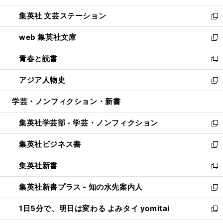
開
ウ
し
集英社 文芸ステーション
く
ィ
い
新
ン
ウ
し
web 集英社文庫
ド
ィ
い
新
ウ
ン
ウ
し
青春と読書
で
ド
ィ
い
新
開
ウ
ン
ウ
し
アジア人物史
く
で
ド
ィ
い
新
開
ウ
ン
ウ
し
学芸・ノンフィクション・新書
く
で
ド
ィ
い
開
ウ
ン
ウ
集英社学芸部 - 学芸・ノンフィクション
く
で
ド
ィ
新
開
ウ
ン
し
集英社ビジネス書
く
で
ド
い
新
開
ウ
ウ
し
集英社新書
く
で
ィ
い
新
開
ン
ウ
し
集英社新書プラス - 知の水先案内人
く
ド
ィ
い
新
ウ
ン
ウ
し
1日5分で、明日は変わる よみタイ yomitai
で
ド
ィ
い
新
開
ウ
ン
ウ
し