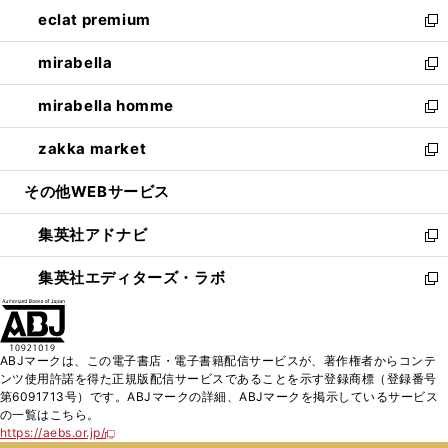
ン
ウ
し
eclat premium
く
で
ド
ィ
い
新
開
ウ
ン
ウ
し
mirabella
く
で
ド
ィ
い
新
開
ウ
ン
ウ
し
mirabella homme
く
で
ド
ィ
い
新
開
ウ
ン
ウ
し
zakka market
く
で
ド
ィ
い
新
開
ウ
ン
ウ
し
その他WEBサービス
く
で
ド
ィ
い
開
ウ
ン
ウ
集英社アドナビ
く
で
ド
ィ
新
開
ウ
ン
し
集英社エディターズ・ラボ
く
で
ド
い
新
開
ウ
ウ
し
く
で
ィ
い
開
ン
ウ
ABJマークは、この電子書店・電子書籍配信サービスが、著作権者からコンテ
く
ド
ィ
ンツ使用許諾を得た正規版配信サービスであることを示す登録商標（登録番号
ウ
ン
第6091713号）です。ABJマークの詳細、ABJマークを掲示しているサービス
で
ド
の一覧はこちら。
開
ウ
https://aebs.or.jp/
新