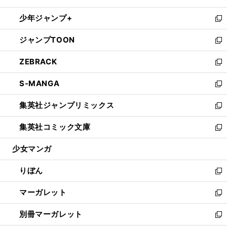
開
ウ
ン
ウ
し
少年ジャンプ+
く
で
ド
ィ
い
新
開
ウ
ン
ウ
し
ジャンプTOON
く
で
ド
ィ
い
新
開
ウ
ン
ウ
し
ZEBRACK
く
で
ド
ィ
い
新
開
ウ
ン
ウ
し
S-MANGA
く
で
ド
ィ
い
新
開
ウ
ン
ウ
し
集英社ジャンプリミックス
く
で
ド
ィ
い
新
開
ウ
ン
ウ
し
集英社コミック文庫
く
で
ド
ィ
い
新
開
ウ
ン
ウ
し
少女マンガ
く
で
ド
ィ
い
開
ウ
ン
ウ
りぼん
く
で
ド
ィ
新
開
ウ
ン
し
マーガレット
く
で
ド
い
新
開
ウ
ウ
し
別冊マーガレット
く
で
ィ
い
新
開
ン
ウ