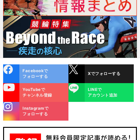
cebo
X
Facebookで
Xでフォローする
ok
フォローする
uTube
LINE
YouTubeで
LINEで
チャンネル登録
アカウント追加
stagra
Instagramで
m
フォローする