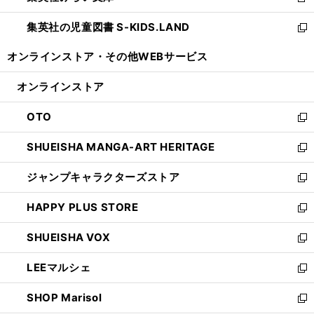
新
開
ウ
ン
し
集英社の児童図書 S-KIDS.LAND
く
で
ド
い
新
開
ウ
ウ
し
オンラインストア・
その他WEBサービス
く
で
ィ
い
開
ン
ウ
オンラインストア
く
ド
ィ
ウ
ン
OTO
で
ド
新
開
ウ
し
SHUEISHA MANGA-ART HERITAGE
く
で
い
新
開
ウ
し
ジャンプキャラクターズストア
く
ィ
い
新
ン
ウ
し
HAPPY PLUS STORE
ド
ィ
い
新
ウ
ン
ウ
し
SHUEISHA VOX
で
ド
ィ
い
新
開
ウ
ン
ウ
し
LEEマルシェ
く
で
ド
ィ
い
新
開
ウ
ン
ウ
し
SHOP Marisol
く
で
ド
ィ
い
新
開
ウ