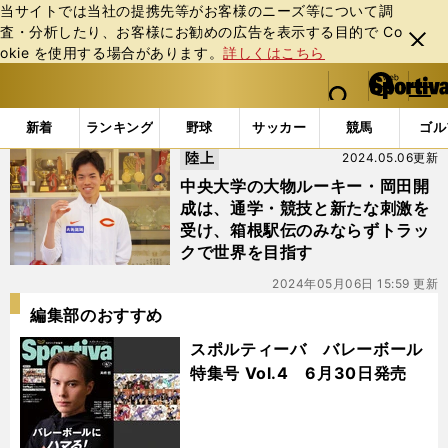
当サイトでは当社の提携先等がお客様のニーズ等について調
査・分析したり、お客様にお勧めの広告を表⽰する⽬的で Co
閉じ
okie を使⽤する場合があります。
詳しくはこちら
る
マイペ
web Sportiva (webスポルティーバ)
検索
メニュ
we
ー
「#C」の最新ニュース・ 情報
b
ジ
新着
ランキング
野球
サッカー
競馬
ゴル
ス
陸上
2024.05.06更新
ポ
ル
中央大学の大物ルーキー・岡田開
テ
成は、通学・競技と新たな刺激を
ィ
受け、箱根駅伝のみならずトラッ
ー
クで世界を目指す
バ
2024年05月06日 15:59 更新
編集部のおすすめ
スポルティーバ バレーボール
特集号 Vol.4 6月30日発売