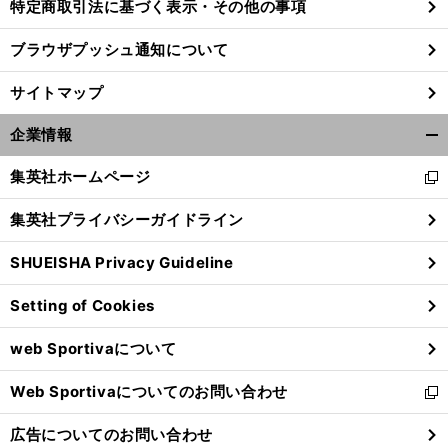
特定商取引法に基づく表示・その他の事項
ブラウザプッシュ通知について
サイトマップ
企業情報
開
く/
集英社ホームページ
新
閉
し
じ
集英社プライバシーガイドライン
い
る
ウ
SHUEISHA Privacy Guideline
ィ
ン
Setting of Cookies
ド
ウ
web Sportivaについて
で
開
Web Sportivaについてのお問い合わせ
く
新
し
広告についてのお問い合わせ
い