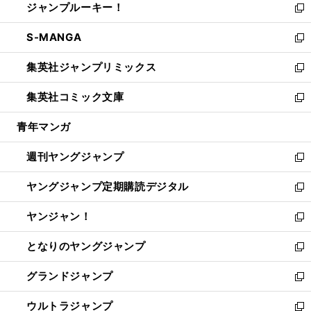
ジャンプルーキー！
く
で
ド
ィ
い
新
開
ウ
ン
ウ
し
S-MANGA
く
で
ド
ィ
い
新
開
ウ
ン
ウ
し
集英社ジャンプリミックス
く
で
ド
ィ
い
新
開
ウ
ン
ウ
し
集英社コミック文庫
く
で
ド
ィ
い
新
開
ウ
ン
ウ
し
青年マンガ
く
で
ド
ィ
い
開
ウ
ン
ウ
週刊ヤングジャンプ
く
で
ド
ィ
新
開
ウ
ン
し
ヤングジャンプ定期購読デジタル
く
で
ド
い
新
開
ウ
ウ
し
ヤンジャン！
く
で
ィ
い
新
開
ン
ウ
し
となりのヤングジャンプ
く
ド
ィ
い
新
ウ
ン
ウ
し
グランドジャンプ
で
ド
ィ
い
新
開
ウ
ン
ウ
し
ウルトラジャンプ
く
で
ド
ィ
い
新