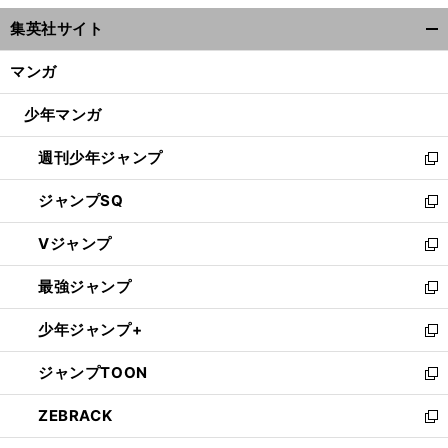
ウ
集英社サイト
ィ
開
ン
く/
マンガ
ド
閉
ウ
じ
少年マンガ
で
る
開
週刊少年ジャンプ
く
新
し
ジャンプSQ
い
新
ウ
し
Vジャンプ
ィ
い
新
ン
ウ
し
最強ジャンプ
ド
ィ
い
新
ウ
ン
ウ
し
少年ジャンプ+
で
ド
ィ
い
新
開
ウ
ン
ウ
し
ジャンプTOON
く
で
ド
ィ
い
新
開
ウ
ン
ウ
し
ZEBRACK
く
で
ド
ィ
い
新
開
ウ
ン
ウ
し