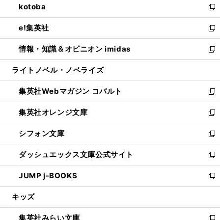
kotoba
く
で
ド
ィ
い
新
開
ウ
ン
ウ
し
e!集英社
く
で
ド
ィ
い
新
開
ウ
ン
ウ
し
情報・知識＆オピニオン imidas
く
で
ド
ィ
い
新
開
ウ
ン
ウ
し
ライトノベル・ノベライズ
く
で
ド
ィ
い
開
ウ
ン
ウ
集英社Webマガジン コバルト
く
で
ド
ィ
新
開
ウ
ン
し
集英社オレンジ文庫
く
で
ド
い
新
開
ウ
ウ
し
シフォン文庫
く
で
ィ
い
新
開
ン
ウ
し
ダッシュエックス文庫公式サイト
く
ド
ィ
い
新
ウ
ン
ウ
し
JUMP j-BOOKS
で
ド
ィ
い
新
開
ウ
ン
ウ
し
キッズ
く
で
ド
ィ
い
開
ウ
ン
ウ
集英社みらい文庫
く
で
ド
ィ