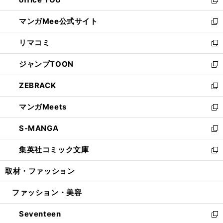
で
ィ
い
新
開
ン
ウ
し
マンガMee公式サイト
く
ド
ィ
い
新
ウ
ン
ウ
し
リマコミ
で
ド
ィ
い
新
開
ウ
ン
ウ
し
ジャンプTOON
く
で
ド
ィ
い
新
開
ウ
ン
ウ
し
ZEBRACK
く
で
ド
ィ
い
新
開
ウ
ン
ウ
し
マンガMeets
く
で
ド
ィ
い
新
開
ウ
ン
ウ
し
S-MANGA
く
で
ド
ィ
い
新
開
ウ
ン
ウ
し
集英社コミック文庫
く
で
ド
ィ
い
新
開
ウ
ン
ウ
し
取材・ファッション
く
で
ド
ィ
い
開
ウ
ン
ウ
ファッション・美容
く
で
ド
ィ
開
ウ
ン
Seventeen
く
で
ド
新