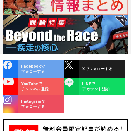
cebo
X
Facebookで
Xでフォローする
ok
フォローする
uTube
LINE
YouTubeで
LINEで
チャンネル登録
アカウント追加
stagra
Instagramで
m
フォローする