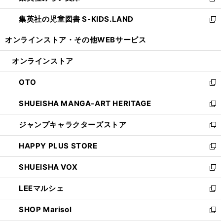
新
開
ウ
ン
し
集英社の児童図書 S-KIDS.LAND
く
で
ド
い
新
開
ウ
ウ
し
オンラインストア・
その他WEBサービス
く
で
ィ
い
開
ン
ウ
オンラインストア
く
ド
ィ
ウ
ン
OTO
で
ド
新
開
ウ
し
SHUEISHA MANGA-ART HERITAGE
く
で
い
新
開
ウ
し
ジャンプキャラクターズストア
く
ィ
い
新
ン
ウ
し
HAPPY PLUS STORE
ド
ィ
い
新
ウ
ン
ウ
し
SHUEISHA VOX
で
ド
ィ
い
新
開
ウ
ン
ウ
し
LEEマルシェ
く
で
ド
ィ
い
新
開
ウ
ン
ウ
し
SHOP Marisol
く
で
ド
ィ
い
新
開
ウ