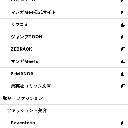
で
ィ
い
新
開
ン
ウ
し
マンガMee公式サイト
く
ド
ィ
い
新
ウ
ン
ウ
し
リマコミ
で
ド
ィ
い
新
開
ウ
ン
ウ
し
ジャンプTOON
く
で
ド
ィ
い
新
開
ウ
ン
ウ
し
ZEBRACK
く
で
ド
ィ
い
新
開
ウ
ン
ウ
し
マンガMeets
く
で
ド
ィ
い
新
開
ウ
ン
ウ
し
S-MANGA
く
で
ド
ィ
い
新
開
ウ
ン
ウ
し
集英社コミック文庫
く
で
ド
ィ
い
新
開
ウ
ン
ウ
し
取材・ファッション
く
で
ド
ィ
い
開
ウ
ン
ウ
ファッション・美容
く
で
ド
ィ
開
ウ
ン
Seventeen
く
で
ド
新