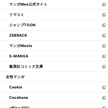
し
マンガMee公式サイト
く
ド
ィ
い
新
ウ
ン
ウ
し
リマコミ
で
ド
ィ
い
新
開
ウ
ン
ウ
し
ジャンプTOON
く
で
ド
ィ
い
新
開
ウ
ン
ウ
し
ZEBRACK
く
で
ド
ィ
い
新
開
ウ
ン
ウ
し
マンガMeets
く
で
ド
ィ
い
新
開
ウ
ン
ウ
し
S-MANGA
く
で
ド
ィ
い
新
開
ウ
ン
ウ
し
集英社コミック文庫
く
で
ド
ィ
い
新
開
ウ
ン
ウ
し
女性マンガ
く
で
ド
ィ
い
開
ウ
ン
ウ
Cookie
く
で
ド
ィ
新
開
ウ
ン
し
Cocohana
く
で
ド
い
新
開
ウ
ウ
し
office YOU
く