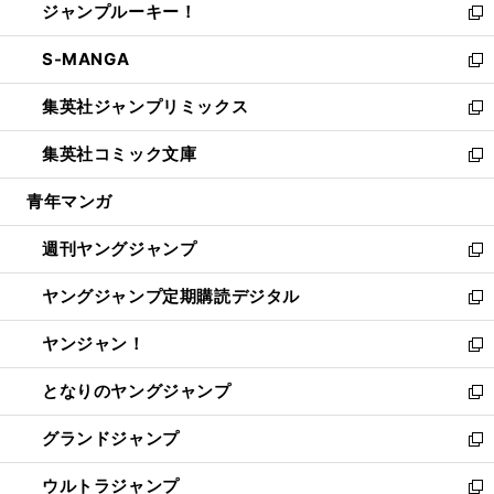
ジャンプルーキー！
く
で
ド
ィ
い
新
開
ウ
ン
ウ
し
S-MANGA
く
で
ド
ィ
い
新
開
ウ
ン
ウ
し
集英社ジャンプリミックス
く
で
ド
ィ
い
新
開
ウ
ン
ウ
し
集英社コミック文庫
く
で
ド
ィ
い
新
開
ウ
ン
ウ
し
青年マンガ
く
で
ド
ィ
い
開
ウ
ン
ウ
週刊ヤングジャンプ
く
で
ド
ィ
新
開
ウ
ン
し
ヤングジャンプ定期購読デジタル
く
で
ド
い
新
開
ウ
ウ
し
ヤンジャン！
く
で
ィ
い
新
開
ン
ウ
し
となりのヤングジャンプ
く
ド
ィ
い
新
ウ
ン
ウ
し
グランドジャンプ
で
ド
ィ
い
新
開
ウ
ン
ウ
し
ウルトラジャンプ
く
で
ド
ィ
い
新