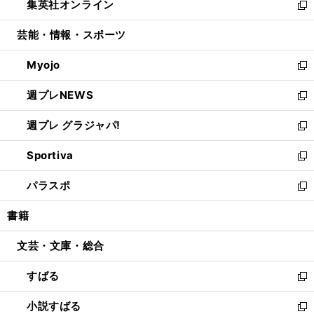
集英社オンライン
く
で
ド
ィ
い
新
開
ウ
ン
ウ
し
芸能・情報・スポーツ
く
で
ド
ィ
い
開
ウ
ン
ウ
Myojo
く
で
ド
ィ
新
開
ウ
ン
し
週プレNEWS
く
で
ド
い
新
開
ウ
ウ
し
週プレ グラジャパ!
く
で
ィ
い
新
開
ン
ウ
し
Sportiva
く
ド
ィ
い
新
ウ
ン
ウ
し
パラスポ
で
ド
ィ
い
新
開
ウ
ン
ウ
し
書籍
く
で
ド
ィ
い
開
ウ
ン
ウ
文芸・文庫・総合
く
で
ド
ィ
開
ウ
ン
すばる
く
で
ド
新
開
ウ
し
小説すばる
く
で
い
新