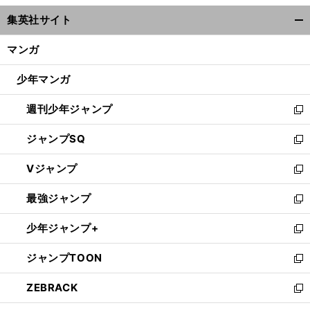
ウ
集英社サイト
ィ
開
ン
く/
マンガ
ド
閉
ウ
じ
少年マンガ
で
る
開
週刊少年ジャンプ
く
新
し
ジャンプSQ
い
新
ウ
し
Vジャンプ
ィ
い
新
ン
ウ
し
最強ジャンプ
ド
ィ
い
新
ウ
ン
ウ
し
少年ジャンプ+
で
ド
ィ
い
新
開
ウ
ン
ウ
し
ジャンプTOON
く
で
ド
ィ
い
新
開
ウ
ン
ウ
し
ZEBRACK
く
で
ド
ィ
い
新
開
ウ
ン
ウ
し