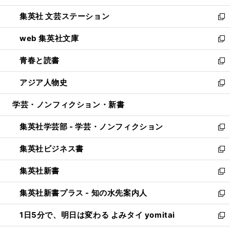
開
ウ
し
集英社 文芸ステーション
く
ィ
い
新
ン
ウ
し
web 集英社文庫
ド
ィ
い
新
ウ
ン
ウ
し
青春と読書
で
ド
ィ
い
新
開
ウ
ン
ウ
し
アジア人物史
く
で
ド
ィ
い
新
開
ウ
ン
ウ
し
学芸・ノンフィクション・新書
く
で
ド
ィ
い
開
ウ
ン
ウ
集英社学芸部 - 学芸・ノンフィクション
く
で
ド
ィ
新
開
ウ
ン
し
集英社ビジネス書
く
で
ド
い
新
開
ウ
ウ
し
集英社新書
く
で
ィ
い
新
開
ン
ウ
し
集英社新書プラス - 知の水先案内人
く
ド
ィ
い
新
ウ
ン
ウ
し
1日5分で、明日は変わる よみタイ yomitai
で
ド
ィ
い
新
開
ウ
ン
ウ
し