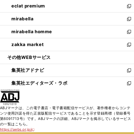
ン
ウ
し
eclat premium
く
で
ド
ィ
い
新
開
ウ
ン
ウ
し
mirabella
く
で
ド
ィ
い
新
開
ウ
ン
ウ
し
mirabella homme
く
で
ド
ィ
い
新
開
ウ
ン
ウ
し
zakka market
く
で
ド
ィ
い
新
開
ウ
ン
ウ
し
その他WEBサービス
く
で
ド
ィ
い
開
ウ
ン
ウ
集英社アドナビ
く
で
ド
ィ
新
開
ウ
ン
し
集英社エディターズ・ラボ
く
で
ド
い
新
開
ウ
ウ
し
く
で
ィ
い
開
ン
ウ
ABJマークは、この電子書店・電子書籍配信サービスが、著作権者からコンテ
く
ド
ィ
ンツ使用許諾を得た正規版配信サービスであることを示す登録商標（登録番号
ウ
ン
第6091713号）です。ABJマークの詳細、ABJマークを掲示しているサービス
で
ド
の一覧はこちら。
開
ウ
https://aebs.or.jp/
新