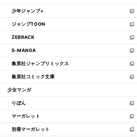
開
ウ
ン
ウ
し
少年ジャンプ+
く
で
ド
ィ
い
新
開
ウ
ン
ウ
し
ジャンプTOON
く
で
ド
ィ
い
新
開
ウ
ン
ウ
し
ZEBRACK
く
で
ド
ィ
い
新
開
ウ
ン
ウ
し
S-MANGA
く
で
ド
ィ
い
新
開
ウ
ン
ウ
し
集英社ジャンプリミックス
く
で
ド
ィ
い
新
開
ウ
ン
ウ
し
集英社コミック文庫
く
で
ド
ィ
い
新
開
ウ
ン
ウ
し
少女マンガ
く
で
ド
ィ
い
開
ウ
ン
ウ
りぼん
く
で
ド
ィ
新
開
ウ
ン
し
マーガレット
く
で
ド
い
新
開
ウ
ウ
し
別冊マーガレット
く
で
ィ
い
新
開
ン
ウ