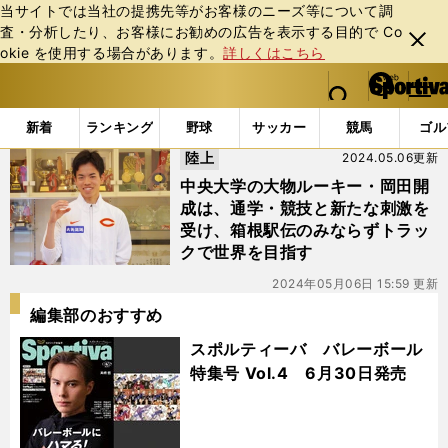
当サイトでは当社の提携先等がお客様のニーズ等について調
査・分析したり、お客様にお勧めの広告を表⽰する⽬的で Co
閉じ
okie を使⽤する場合があります。
詳しくはこちら
る
マイペ
web Sportiva (webスポルティーバ)
検索
メニュ
we
ー
「#5000」の最新ニュース・ 情報
b
ジ
新着
ランキング
野球
サッカー
競馬
ゴル
ス
陸上
2024.05.06更新
ポ
ル
中央大学の大物ルーキー・岡田開
テ
成は、通学・競技と新たな刺激を
ィ
受け、箱根駅伝のみならずトラッ
ー
クで世界を目指す
バ
2024年05月06日 15:59 更新
編集部のおすすめ
スポルティーバ バレーボール
特集号 Vol.4 6月30日発売