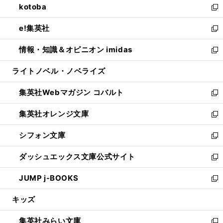
kotoba
く
で
ド
ィ
い
新
開
ウ
ン
ウ
し
e!集英社
く
で
ド
ィ
い
新
開
ウ
ン
ウ
し
情報・知識＆オピニオン imidas
く
で
ド
ィ
い
新
開
ウ
ン
ウ
し
ライトノベル・ノベライズ
く
で
ド
ィ
い
開
ウ
ン
ウ
集英社Webマガジン コバルト
く
で
ド
ィ
新
開
ウ
ン
し
集英社オレンジ文庫
く
で
ド
い
新
開
ウ
ウ
し
シフォン文庫
く
で
ィ
い
新
開
ン
ウ
し
ダッシュエックス文庫公式サイト
く
ド
ィ
い
新
ウ
ン
ウ
し
JUMP j-BOOKS
で
ド
ィ
い
新
開
ウ
ン
ウ
し
キッズ
く
で
ド
ィ
い
開
ウ
ン
ウ
集英社みらい文庫
く
で
ド
ィ