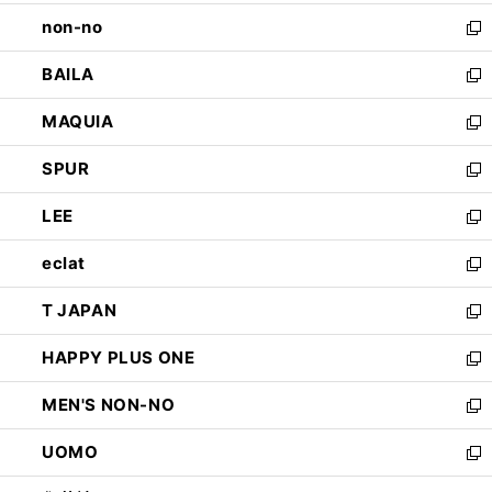
開
ウ
し
non-no
く
で
い
新
開
ウ
し
BAILA
く
ィ
い
新
ン
ウ
し
MAQUIA
ド
ィ
い
新
ウ
ン
ウ
し
SPUR
で
ド
ィ
い
新
開
ウ
ン
ウ
し
LEE
く
で
ド
ィ
い
新
開
ウ
ン
ウ
し
eclat
く
で
ド
ィ
い
新
開
ウ
ン
ウ
し
T JAPAN
く
で
ド
ィ
い
新
開
ウ
ン
ウ
し
HAPPY PLUS ONE
く
で
ド
ィ
い
新
開
ウ
ン
ウ
し
MEN'S NON-NO
く
で
ド
ィ
い
新
開
ウ
ン
ウ
し
UOMO
く
で
ド
ィ
い
新
開
ウ
ン
ウ
し