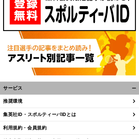
サービス
開
く/
推奨環境
閉
じ
集英社ID・スポルティーバIDとは
る
利用規約・会員規約