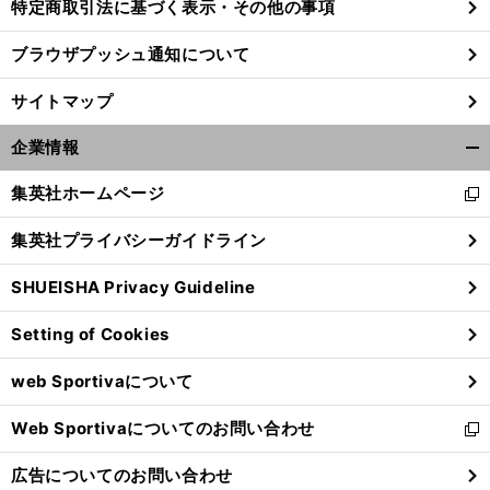
特定商取引法に基づく表示・その他の事項
ブラウザプッシュ通知について
サイトマップ
企業情報
開
く/
集英社ホームページ
新
閉
し
じ
集英社プライバシーガイドライン
い
る
ウ
SHUEISHA Privacy Guideline
ィ
ン
Setting of Cookies
ド
ウ
web Sportivaについて
で
開
Web Sportivaについてのお問い合わせ
く
新
し
広告についてのお問い合わせ
い