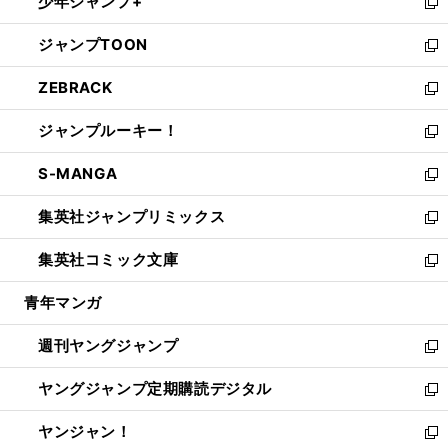
少年ジャンプ+
で
ド
ィ
い
新
開
ウ
ン
ウ
し
ジャンプTOON
く
で
ド
ィ
い
新
開
ウ
ン
ウ
し
ZEBRACK
く
で
ド
ィ
い
新
開
ウ
ン
ウ
し
ジャンプルーキー！
く
で
ド
ィ
い
新
開
ウ
ン
ウ
し
S-MANGA
く
で
ド
ィ
い
新
開
ウ
ン
ウ
し
集英社ジャンプリミックス
く
で
ド
ィ
い
新
開
ウ
ン
ウ
し
集英社コミック文庫
く
で
ド
ィ
い
新
開
ウ
ン
ウ
し
青年マンガ
く
で
ド
ィ
い
開
ウ
ン
ウ
週刊ヤングジャンプ
く
で
ド
ィ
新
開
ウ
ン
し
ヤングジャンプ定期購読デジタル
く
で
ド
い
新
開
ウ
ウ
し
ヤンジャン！
く
で
ィ
い
新