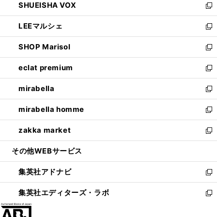
SHUEISHA VOX
で
ド
ィ
い
新
開
ウ
ン
ウ
し
LEEマルシェ
く
で
ド
ィ
い
新
開
ウ
ン
ウ
し
SHOP Marisol
く
で
ド
ィ
い
新
開
ウ
ン
ウ
し
eclat premium
く
で
ド
ィ
い
新
開
ウ
ン
ウ
し
mirabella
く
で
ド
ィ
い
新
開
ウ
ン
ウ
し
mirabella homme
く
で
ド
ィ
い
新
開
ウ
ン
ウ
し
zakka market
く
で
ド
ィ
い
新
開
ウ
ン
ウ
し
その他WEBサービス
く
で
ド
ィ
い
開
ウ
ン
ウ
集英社アドナビ
く
で
ド
ィ
新
開
ウ
ン
し
集英社エディターズ・ラボ
く
で
ド
い
新
開
ウ
ウ
し
く
で
ィ
い