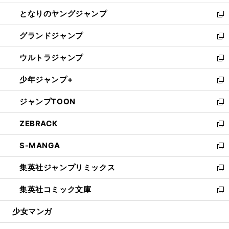
開
ン
ウ
し
となりのヤングジャンプ
く
ド
ィ
い
新
ウ
ン
ウ
し
グランドジャンプ
で
ド
ィ
い
新
開
ウ
ン
ウ
し
ウルトラジャンプ
く
で
ド
ィ
い
新
開
ウ
ン
ウ
し
少年ジャンプ+
く
で
ド
ィ
い
新
開
ウ
ン
ウ
し
ジャンプTOON
く
で
ド
ィ
い
新
開
ウ
ン
ウ
し
ZEBRACK
く
で
ド
ィ
い
新
開
ウ
ン
ウ
し
S-MANGA
く
で
ド
ィ
い
新
開
ウ
ン
ウ
し
集英社ジャンプリミックス
く
で
ド
ィ
い
新
開
ウ
ン
ウ
し
集英社コミック文庫
く
で
ド
ィ
い
新
開
ウ
ン
ウ
し
少女マンガ
く
で
ド
ィ
い
開
ウ
ン
ウ