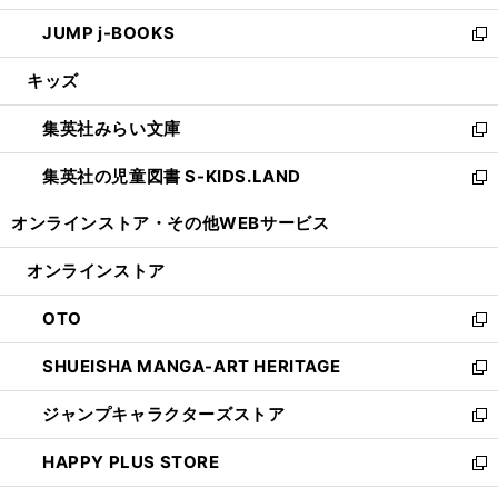
ウ
ン
ウ
し
JUMP j-BOOKS
で
ド
ィ
い
新
開
ウ
ン
ウ
し
キッズ
く
で
ド
ィ
い
開
ウ
ン
ウ
集英社みらい文庫
く
で
ド
ィ
新
開
ウ
ン
し
集英社の児童図書 S-KIDS.LAND
く
で
ド
い
新
開
ウ
ウ
し
オンラインストア・
その他WEBサービス
く
で
ィ
い
開
ン
ウ
オンラインストア
く
ド
ィ
ウ
ン
OTO
で
ド
新
開
ウ
し
SHUEISHA MANGA-ART HERITAGE
く
で
い
新
開
ウ
し
ジャンプキャラクターズストア
く
ィ
い
新
ン
ウ
し
HAPPY PLUS STORE
ド
ィ
い
新
ウ
ン
ウ
し