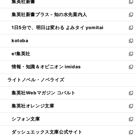
集英社新書
く
で
ィ
い
新
開
ン
ウ
し
集英社新書プラス - 知の水先案内人
く
ド
ィ
い
新
ウ
ン
ウ
し
1日5分で、明日は変わる よみタイ yomitai
で
ド
ィ
い
新
開
ウ
ン
ウ
し
kotoba
く
で
ド
ィ
い
新
開
ウ
ン
ウ
し
e!集英社
く
で
ド
ィ
い
新
開
ウ
ン
ウ
し
情報・知識＆オピニオン imidas
く
で
ド
ィ
い
新
開
ウ
ン
ウ
し
ライトノベル・ノベライズ
く
で
ド
ィ
い
開
ウ
ン
ウ
集英社Webマガジン コバルト
く
で
ド
ィ
新
開
ウ
ン
し
集英社オレンジ文庫
く
で
ド
い
新
開
ウ
ウ
し
シフォン文庫
く
で
ィ
い
新
開
ン
ウ
し
ダッシュエックス文庫公式サイト
く
ド
ィ
い
新