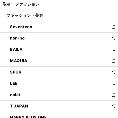
取材・ファッション
く
で
ド
ィ
い
開
ウ
ン
ウ
ファッション・美容
く
で
ド
ィ
開
ウ
ン
Seventeen
く
で
ド
新
開
ウ
し
non-no
く
で
い
新
開
ウ
し
BAILA
く
ィ
い
新
ン
ウ
し
MAQUIA
ド
ィ
い
新
ウ
ン
ウ
し
SPUR
で
ド
ィ
い
新
開
ウ
ン
ウ
し
LEE
く
で
ド
ィ
い
新
開
ウ
ン
ウ
し
eclat
く
で
ド
ィ
い
新
開
ウ
ン
ウ
し
T JAPAN
く
で
ド
ィ
い
新
開
ウ
ン
ウ
し
HAPPY PLUS ONE
く
で
ド