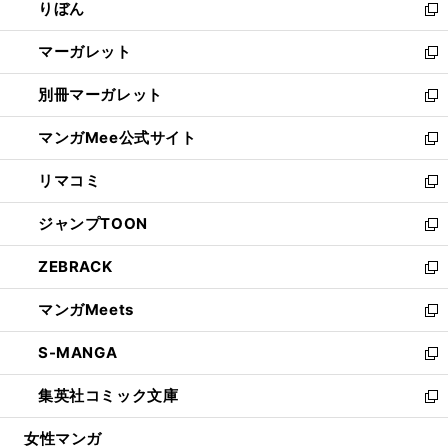
りぼん
く
で
ド
ィ
新
開
ウ
ン
し
マーガレット
く
で
ド
い
新
開
ウ
ウ
し
別冊マーガレット
く
で
ィ
い
新
開
ン
ウ
し
マンガMee公式サイト
く
ド
ィ
い
新
ウ
ン
ウ
し
リマコミ
で
ド
ィ
い
新
開
ウ
ン
ウ
し
ジャンプTOON
く
で
ド
ィ
い
新
開
ウ
ン
ウ
し
ZEBRACK
く
で
ド
ィ
い
新
開
ウ
ン
ウ
し
マンガMeets
く
で
ド
ィ
い
新
開
ウ
ン
ウ
し
S-MANGA
く
で
ド
ィ
い
新
開
ウ
ン
ウ
し
集英社コミック文庫
く
で
ド
ィ
い
新
開
ウ
ン
ウ
し
女性マンガ
く
で
ド
ィ
い