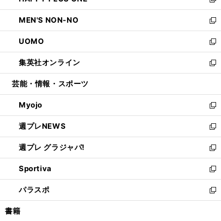
ィ
い
新
開
ウ
ン
ウ
し
MEN'S NON-NO
く
で
ド
ィ
い
新
開
ウ
ン
ウ
し
UOMO
く
で
ド
ィ
い
新
開
ウ
ン
ウ
し
集英社オンライン
く
で
ド
ィ
い
新
開
ウ
ン
ウ
し
芸能・情報・スポーツ
く
で
ド
ィ
い
開
ウ
ン
ウ
Myojo
く
で
ド
ィ
新
開
ウ
ン
し
週プレNEWS
く
で
ド
い
新
開
ウ
ウ
し
週プレ グラジャパ!
く
で
ィ
い
新
開
ン
ウ
し
Sportiva
く
ド
ィ
い
新
ウ
ン
ウ
し
パラスポ
で
ド
ィ
い
新
開
ウ
ン
ウ
し
書籍
く
で
ド
ィ
い