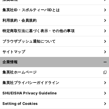
閉
じ
集英社ID・スポルティーバIDとは
る
利用規約・会員規約
特定商取引法に基づく表示・その他の事項
ブラウザプッシュ通知について
サイトマップ
企業情報
開
く/
集英社ホームページ
新
閉
し
じ
集英社プライバシーガイドライン
い
る
ウ
SHUEISHA Privacy Guideline
ィ
ン
Setting of Cookies
ド