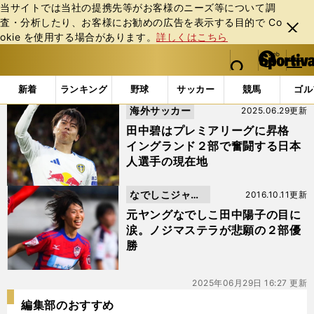
当サイトでは当社の提携先等がお客様のニーズ等について調
査・分析したり、お客様にお勧めの広告を表⽰する⽬的で Co
閉じ
okie を使⽤する場合があります。
詳しくはこちら
る
マイペ
web Sportiva (webスポルティーバ)
検索
メニュ
we
ー
「#２部」の最新ニュース・ 情報
b
ジ
新着
ランキング
野球
サッカー
競馬
ゴル
ス
海外サッカー
2025.06.29更新
ポ
ル
田中碧はプレミアリーグに昇格
テ
イングランド２部で奮闘する日本
ィ
人選手の現在地
ー
バ
なでしこジャパ
2016.10.11更新
ン
元ヤングなでしこ田中陽子の目に
涙。ノジマステラが悲願の２部優
勝
2025年06月29日 16:27 更新
編集部のおすすめ