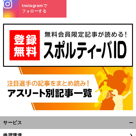
stagra
Instagramで
m
フォローする
サービス
開
く/
推奨環境