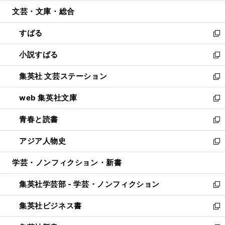
開
ウ
ン
ウ
文芸・文庫・総合
く
で
ド
ィ
開
ウ
ン
すばる
く
で
ド
新
開
ウ
し
小説すばる
く
で
い
新
開
ウ
し
集英社 文芸ステーション
く
ィ
い
新
ン
ウ
し
web 集英社文庫
ド
ィ
い
新
ウ
ン
ウ
し
青春と読書
で
ド
ィ
い
新
開
ウ
ン
ウ
し
アジア人物史
く
で
ド
ィ
い
新
開
ウ
ン
ウ
し
学芸・ノンフィクション・新書
く
で
ド
ィ
い
開
ウ
ン
ウ
集英社学芸部 - 学芸・ノンフィクション
く
で
ド
ィ
新
開
ウ
ン
し
集英社ビジネス書
く
で
ド
い
新
開
ウ
ウ
し