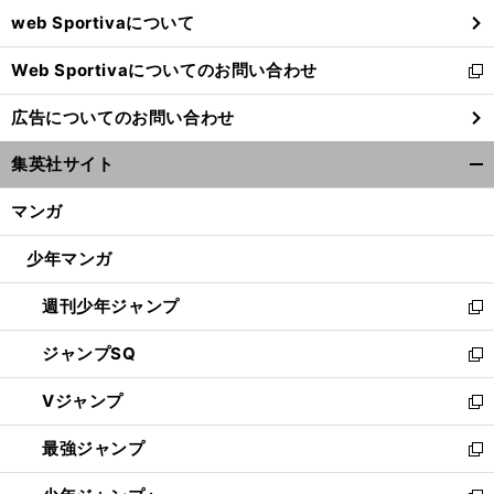
ウ
web Sportivaについて
で
開
Web Sportivaについてのお問い合わせ
く
新
し
広告についてのお問い合わせ
い
ウ
集英社サイト
ィ
開
ン
く/
マンガ
ド
閉
ウ
じ
少年マンガ
で
る
開
週刊少年ジャンプ
く
新
し
ジャンプSQ
い
新
ウ
し
Vジャンプ
ィ
い
新
ン
ウ
し
最強ジャンプ
ド
ィ
い
新
ウ
ン
ウ
し