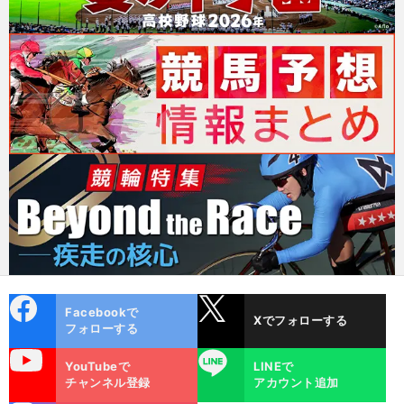
cebo
X
Facebookで
Xでフォローする
ok
フォローする
uTube
LINE
YouTubeで
LINEで
チャンネル登録
アカウント追加