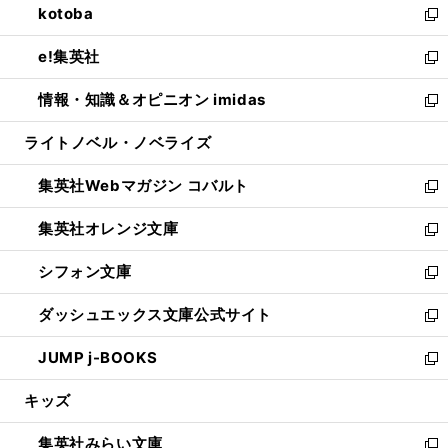
kotoba
く
で
ド
ィ
い
新
開
ウ
ン
ウ
し
e!集英社
く
で
ド
ィ
い
新
開
ウ
ン
ウ
し
情報・知識＆オピニオン imidas
く
で
ド
ィ
い
新
開
ウ
ン
ウ
し
ライトノベル・ノベライズ
く
で
ド
ィ
い
開
ウ
ン
ウ
集英社Webマガジン コバルト
く
で
ド
ィ
新
開
ウ
ン
し
集英社オレンジ文庫
く
で
ド
い
新
開
ウ
ウ
し
シフォン文庫
く
で
ィ
い
新
開
ン
ウ
し
ダッシュエックス文庫公式サイト
く
ド
ィ
い
新
ウ
ン
ウ
し
JUMP j-BOOKS
で
ド
ィ
い
新
開
ウ
ン
ウ
し
キッズ
く
で
ド
ィ
い
開
ウ
ン
ウ
集英社みらい文庫
く
で
ド
ィ