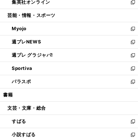
集英社オンライン
く
で
ド
ィ
い
新
開
ウ
ン
ウ
し
芸能・情報・スポーツ
く
で
ド
ィ
い
開
ウ
ン
ウ
Myojo
く
で
ド
ィ
新
開
ウ
ン
し
週プレNEWS
く
で
ド
い
新
開
ウ
ウ
し
週プレ グラジャパ!
く
で
ィ
い
新
開
ン
ウ
し
Sportiva
く
ド
ィ
い
新
ウ
ン
ウ
し
パラスポ
で
ド
ィ
い
新
開
ウ
ン
ウ
し
書籍
く
で
ド
ィ
い
開
ウ
ン
ウ
文芸・文庫・総合
く
で
ド
ィ
開
ウ
ン
すばる
く
で
ド
新
開
ウ
し
小説すばる
く
で
い
新