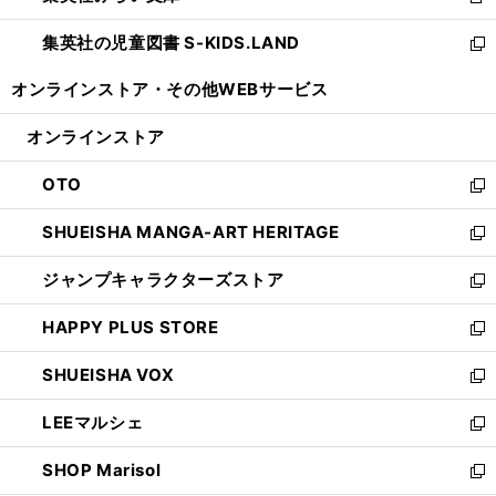
新
開
ウ
ン
し
集英社の児童図書 S-KIDS.LAND
く
で
ド
い
新
開
ウ
ウ
し
オンラインストア・
その他WEBサービス
く
で
ィ
い
開
ン
ウ
オンラインストア
く
ド
ィ
ウ
ン
OTO
で
ド
新
開
ウ
し
SHUEISHA MANGA-ART HERITAGE
く
で
い
新
開
ウ
し
ジャンプキャラクターズストア
く
ィ
い
新
ン
ウ
し
HAPPY PLUS STORE
ド
ィ
い
新
ウ
ン
ウ
し
SHUEISHA VOX
で
ド
ィ
い
新
開
ウ
ン
ウ
し
LEEマルシェ
く
で
ド
ィ
い
新
開
ウ
ン
ウ
し
SHOP Marisol
く
で
ド
ィ
い
新
開
ウ