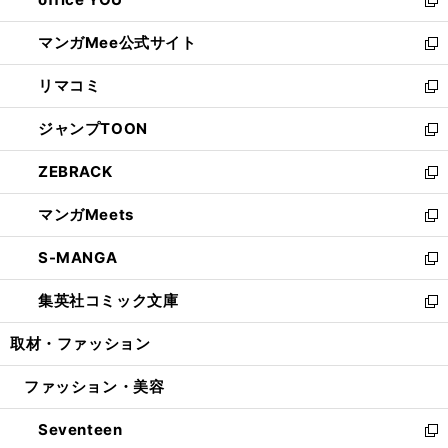
で
ィ
い
新
開
ン
ウ
し
マンガMee公式サイト
く
ド
ィ
い
新
ウ
ン
ウ
し
リマコミ
で
ド
ィ
い
新
開
ウ
ン
ウ
し
ジャンプTOON
く
で
ド
ィ
い
新
開
ウ
ン
ウ
し
ZEBRACK
く
で
ド
ィ
い
新
開
ウ
ン
ウ
し
マンガMeets
く
で
ド
ィ
い
新
開
ウ
ン
ウ
し
S-MANGA
く
で
ド
ィ
い
新
開
ウ
ン
ウ
し
集英社コミック文庫
く
で
ド
ィ
い
新
開
ウ
ン
ウ
し
取材・ファッション
く
で
ド
ィ
い
開
ウ
ン
ウ
ファッション・美容
く
で
ド
ィ
開
ウ
ン
Seventeen
く
で
ド
新