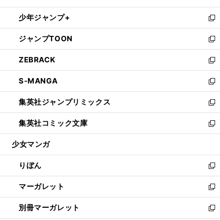
開
ウ
ン
ウ
し
少年ジャンプ+
く
で
ド
ィ
い
新
開
ウ
ン
ウ
し
ジャンプTOON
く
で
ド
ィ
い
新
開
ウ
ン
ウ
し
ZEBRACK
く
で
ド
ィ
い
新
開
ウ
ン
ウ
し
S-MANGA
く
で
ド
ィ
い
新
開
ウ
ン
ウ
し
集英社ジャンプリミックス
く
で
ド
ィ
い
新
開
ウ
ン
ウ
し
集英社コミック文庫
く
で
ド
ィ
い
新
開
ウ
ン
ウ
し
少女マンガ
く
で
ド
ィ
い
開
ウ
ン
ウ
りぼん
く
で
ド
ィ
新
開
ウ
ン
し
マーガレット
く
で
ド
い
新
開
ウ
ウ
し
別冊マーガレット
く
で
ィ
い
新
開
ン
ウ