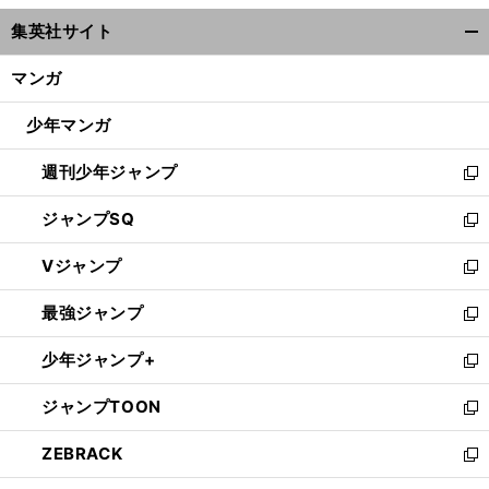
ウ
集英社サイト
ィ
開
ン
く/
マンガ
ド
閉
ウ
じ
少年マンガ
で
る
開
週刊少年ジャンプ
く
新
し
ジャンプSQ
い
新
ウ
し
Vジャンプ
ィ
い
新
ン
ウ
し
最強ジャンプ
ド
ィ
い
新
ウ
ン
ウ
し
少年ジャンプ+
で
ド
ィ
い
新
開
ウ
ン
ウ
し
ジャンプTOON
く
で
ド
ィ
い
新
開
ウ
ン
ウ
し
ZEBRACK
く
で
ド
ィ
い
新
開
ウ
ン
ウ
し