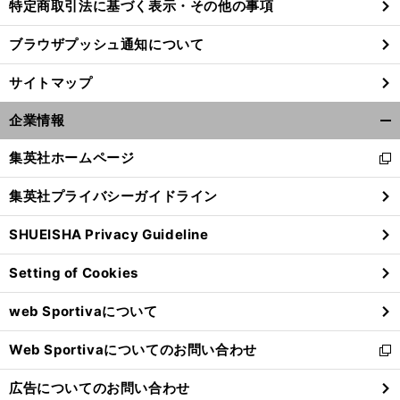
特定商取引法に基づく表示・その他の事項
ブラウザプッシュ通知について
サイトマップ
企業情報
開
く/
集英社ホームページ
新
閉
し
じ
集英社プライバシーガイドライン
い
る
ウ
SHUEISHA Privacy Guideline
ィ
ン
Setting of Cookies
ド
ウ
web Sportivaについて
で
開
Web Sportivaについてのお問い合わせ
く
新
し
広告についてのお問い合わせ
い