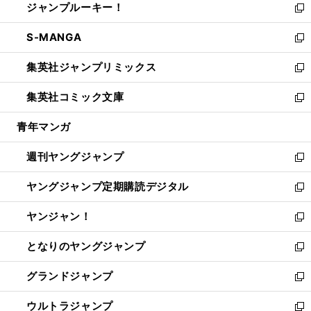
ジャンプルーキー！
く
で
ド
ィ
い
新
開
ウ
ン
ウ
し
S-MANGA
く
で
ド
ィ
い
新
開
ウ
ン
ウ
し
集英社ジャンプリミックス
く
で
ド
ィ
い
新
開
ウ
ン
ウ
し
集英社コミック文庫
く
で
ド
ィ
い
新
開
ウ
ン
ウ
し
青年マンガ
く
で
ド
ィ
い
開
ウ
ン
ウ
週刊ヤングジャンプ
く
で
ド
ィ
新
開
ウ
ン
し
ヤングジャンプ定期購読デジタル
く
で
ド
い
新
開
ウ
ウ
し
ヤンジャン！
く
で
ィ
い
新
開
ン
ウ
し
となりのヤングジャンプ
く
ド
ィ
い
新
ウ
ン
ウ
し
グランドジャンプ
で
ド
ィ
い
新
開
ウ
ン
ウ
し
ウルトラジャンプ
く
で
ド
ィ
い
新