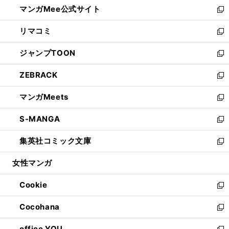
し
マンガMee公式サイト
く
ド
ィ
い
新
ウ
ン
ウ
し
リマコミ
で
ド
ィ
い
新
開
ウ
ン
ウ
し
ジャンプTOON
く
で
ド
ィ
い
新
開
ウ
ン
ウ
し
ZEBRACK
く
で
ド
ィ
い
新
開
ウ
ン
ウ
し
マンガMeets
く
で
ド
ィ
い
新
開
ウ
ン
ウ
し
S-MANGA
く
で
ド
ィ
い
新
開
ウ
ン
ウ
し
集英社コミック文庫
く
で
ド
ィ
い
新
開
ウ
ン
ウ
し
女性マンガ
く
で
ド
ィ
い
開
ウ
ン
ウ
Cookie
く
で
ド
ィ
新
開
ウ
ン
し
Cocohana
く
で
ド
い
新
開
ウ
ウ
し
office YOU
く