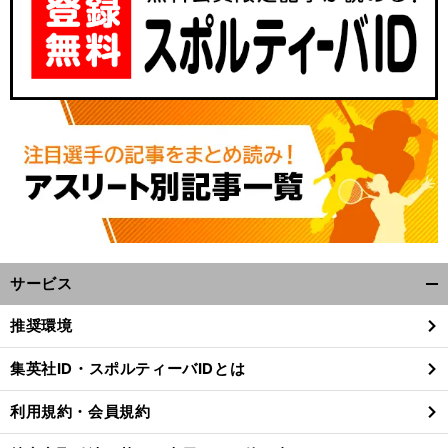
サービス
開
く/
推奨環境
閉
じ
集英社ID・スポルティーバIDとは
る
利用規約・会員規約