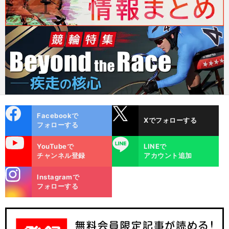
cebo
X
Facebookで
Xでフォローする
ok
フォローする
uTube
LINE
YouTubeで
LINEで
チャンネル登録
アカウント追加
stagra
Instagramで
m
フォローする