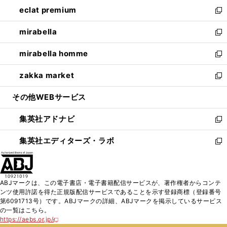
ン
ウ
し
eclat premium
く
で
ド
ィ
い
新
開
ウ
ン
ウ
し
mirabella
く
で
ド
ィ
い
新
開
ウ
ン
ウ
し
mirabella homme
く
で
ド
ィ
い
新
開
ウ
ン
ウ
し
zakka market
く
で
ド
ィ
い
新
開
ウ
ン
ウ
し
その他WEBサービス
く
で
ド
ィ
い
開
ウ
ン
ウ
集英社アドナビ
く
で
ド
ィ
新
開
ウ
ン
し
集英社エディターズ・ラボ
く
で
ド
い
新
開
ウ
ウ
し
く
で
ィ
い
開
ン
ウ
ABJマークは、この電子書店・電子書籍配信サービスが、著作権者からコンテ
く
ド
ィ
ンツ使用許諾を得た正規版配信サービスであることを示す登録商標（登録番号
ウ
ン
第6091713号）です。ABJマークの詳細、ABJマークを掲示しているサービス
で
ド
の一覧はこちら。
開
ウ
https://aebs.or.jp/
新