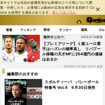
当サイトでは当社の提携先等がお客様のニーズ等について調
査・分析したり、お客様にお勧めの広告を表⽰する⽬的で Co
閉じ
okie を使⽤する場合があります。
詳しくはこちら
る
マイペ
web Sportiva (webスポルティーバ)
検索
メニュ
we
ー
「#１億ユーロ」の最新ニュース・ 情報
b
ジ
新着
ランキング
野球
サッカー
競馬
ゴル
ス
海外サッカー
2025.07.26更新
ポ
ル
【プレミアリーグ】１億ユーロ選
テ
手はハズレの確率高し リバプー
ィ
ル移籍の天才MFに254億円の価値
ー
はあるか
バ
2025年07月26日 09:47 更新
編集部のおすすめ
スポルティーバ バレーボール
特集号 Vol.4 6月30日発売