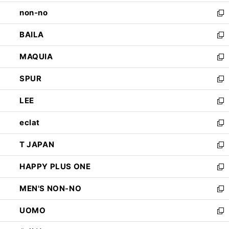
開
ウ
し
non-no
く
で
い
新
開
ウ
し
BAILA
く
ィ
い
新
ン
ウ
し
MAQUIA
ド
ィ
い
新
ウ
ン
ウ
し
SPUR
で
ド
ィ
い
新
開
ウ
ン
ウ
し
LEE
く
で
ド
ィ
い
新
開
ウ
ン
ウ
し
eclat
く
で
ド
ィ
い
新
開
ウ
ン
ウ
し
T JAPAN
く
で
ド
ィ
い
新
開
ウ
ン
ウ
し
HAPPY PLUS ONE
く
で
ド
ィ
い
新
開
ウ
ン
ウ
し
MEN'S NON-NO
く
で
ド
ィ
い
新
開
ウ
ン
ウ
し
UOMO
く
で
ド
ィ
い
新
開
ウ
ン
ウ
し