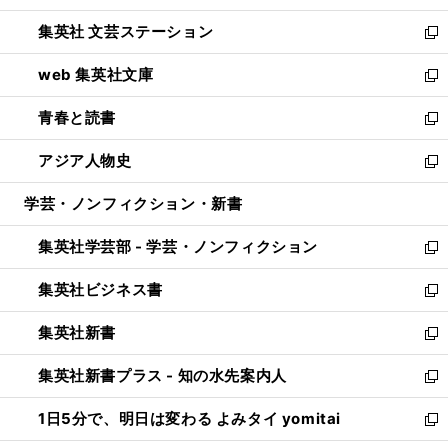
開
ウ
し
集英社 文芸ステーション
く
ィ
い
新
ン
ウ
し
web 集英社文庫
ド
ィ
い
新
ウ
ン
ウ
し
青春と読書
で
ド
ィ
い
新
開
ウ
ン
ウ
し
アジア人物史
く
で
ド
ィ
い
新
開
ウ
ン
ウ
し
学芸・ノンフィクション・新書
く
で
ド
ィ
い
開
ウ
ン
ウ
集英社学芸部 - 学芸・ノンフィクション
く
で
ド
ィ
新
開
ウ
ン
し
集英社ビジネス書
く
で
ド
い
新
開
ウ
ウ
し
集英社新書
く
で
ィ
い
新
開
ン
ウ
し
集英社新書プラス - 知の水先案内人
く
ド
ィ
い
新
ウ
ン
ウ
し
1日5分で、明日は変わる よみタイ yomitai
で
ド
ィ
い
新
開
ウ
ン
ウ
し