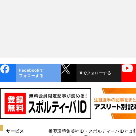
堂々のドラフト候補になった
も12人のドラフト候補が
ebo
X
YouTube
Facebookで
Xでフォローする
ok
フォローする
サービス
推奨環境
集英社ID・スポルティーバIDとは