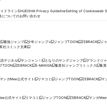
プ
ガイドライン
SHUEISHA Privacy Guideline
Setting of Cookies
web 
告についてのお問い合わせ
プ
最強ジャンプ
少年ジャンプ+
ジャンプTOON
ZEBRACK
ジ
新
新
新
新
新
英社コミック文庫
し
新
し
し
し
し
い
い
し
い
い
い
ウ
ウ
い
ウ
ウ
ウ
購読デジタル
ヤンジャン！
となりのヤングジャンプ
グランドジ
新
新
新
ィ
ィ
ウ
ィ
ィ
ィ
プTOON
ZEBRACK
S-MANGA
集英社ジャンプリミックス
集英
新
し
新
し
新
し
新
ン
ン
ィ
ン
ン
ン
し
い
し
い
し
い
し
ド
ド
ン
ド
ド
ド
い
ウ
い
ウ
い
ウ
い
ウ
ウ
ド
ウ
ウ
ウ
マンガMee公式サイト
リマコミ
ジャンプTOON
ZEBRACK
マン
新
新
新
新
ウ
ィ
ウ
ィ
ウ
ィ
ウ
で
で
ウ
で
で
で
し
し
し
し
し
ィ
ン
ィ
ン
ィ
ン
ィ
開
開
で
開
開
開
い
い
い
い
い
ン
ド
ン
ド
ン
ド
ン
く
く
開
く
く
く
ウ
ウ
ウ
ウ
ウ
ド
ウ
ド
ウ
ド
ウ
ド
ee公式サイト
リマコミ
ジャンプTOON
ZEBRACK
マンガMeet
く
新
新
新
新
ィ
ィ
ィ
ィ
ィ
ウ
で
ウ
で
ウ
で
ウ
し
し
し
し
ン
ン
ン
ン
ン
で
開
で
開
で
開
で