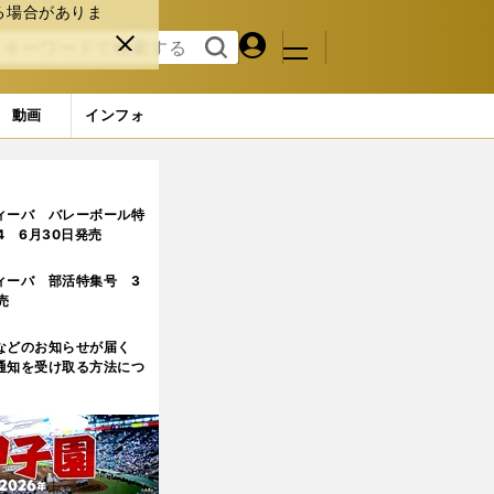
る場合がありま
マイペ
閉じ
検索
メニュ
ー
る
す
ジ
る
動画
インフォ
ィーバ バレーボール特
.4 6月30日発売
ィーバ 部活特集号 3
売
などのお知らせが届く
通知を受け取る方法につ