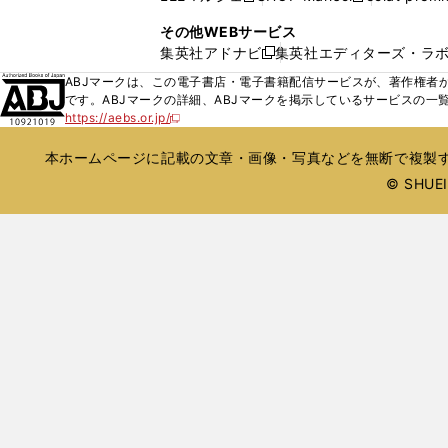
ィ
ウ
い
し
し
ン
その他WEBサービス
で
ウ
い
い
ド
集英社アドナビ
集英社エディターズ・ラ
開
新
ィ
ウ
ウ
ウ
く
し
ABJマークは、この電子書店・電子書籍配信サービスが、著作権者か
ン
ィ
ィ
で
い
です。ABJマークの詳細、ABJマークを掲示しているサービスの一
ド
ン
ン
開
https://aebs.or.jp/
ウ
新
ウ
ド
ド
く
し
ィ
で
ウ
ウ
い
本ホームページに記載の文章・画像・写真などを無断で複製す
ン
開
で
で
ウ
ド
© SHUEIS
ィ
く
開
開
ン
ウ
く
く
ド
で
ウ
開
で
開
く
く