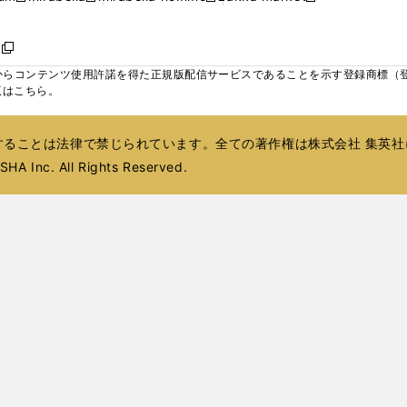
ィ
ウ
ウ
ウ
く
く
く
く
い
し
し
い
し
し
い
ン
で
で
で
ウ
い
い
ウ
い
い
ウ
ド
ボ
開
開
開
新
ィ
ウ
ウ
ィ
ウ
ウ
ィ
ウ
く
く
く
し
らコンテンツ使用許諾を得た正規版配信サービスであることを示す登録商標（登録番
ン
ィ
ィ
ン
ィ
ィ
ン
で
い
覧はこちら。
ド
ン
ン
ド
ン
ン
ド
開
ウ
ウ
ド
ド
ウ
ド
ド
ウ
く
ィ
で
ウ
ウ
で
ウ
ウ
で
ることは法律で禁じられています。全ての著作権は株式会社 集英社
ン
開
で
で
開
で
で
開
ド
HA Inc. All Rights Reserved.
く
開
開
く
開
開
く
ウ
く
く
く
く
で
開
く