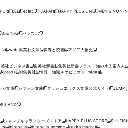
い
い
い
い
ド
ド
ド
ド
ド
開
く
開
く
開
く
開
ウ
ウ
ウ
ウ
ウ
ウ
ウ
ウ
ウ
PUR
LEE
eclat
T JAPAN
HAPPY PLUS ONE
MEN'S NON-
く
く
く
く
新
新
新
新
新
ィ
ィ
ィ
ィ
で
で
で
で
で
し
し
し
し
し
ン
ン
ン
ン
開
開
開
開
開
い
い
い
い
い
ド
ド
ド
ド
く
く
く
く
く
ウ
ウ
ウ
ウ
ウ
ウ
ウ
ウ
ウ
Sportiva
パラスポ
新
新
ィ
ィ
ィ
ィ
ィ
で
で
で
で
し
し
し
ン
ン
ン
ン
ン
開
開
開
開
い
い
い
ド
ド
ド
ド
ド
ョン
web 集英社文庫
青春と読書
アジア人物史
く
く
く
く
新
新
新
新
ウ
ウ
ウ
ウ
ウ
ウ
ウ
ウ
し
し
し
し
ィ
ィ
ィ
で
で
で
で
で
い
い
い
い
ン
ン
ン
集英社ビジネス書
集英社新書
集英社新書プラス - 知の水先案内人
開
開
開
開
開
新
新
新
ウ
ウ
ウ
ウ
ド
ド
ド
kotoba
e!集英社
情報・知識＆オピニオン imidas
く
く
く
く
く
新
し
新
し
新
ィ
ィ
ィ
ィ
ウ
ウ
ウ
し
し
い
し
い
し
ン
ン
ン
ン
で
で
で
い
い
ウ
い
ウ
い
ド
ド
ド
ド
ンジ文庫
シフォン文庫
ダッシュエックス文庫公式サイト
JUMP 
開
開
開
新
新
新
ウ
ウ
ィ
ウ
ィ
ウ
ウ
ウ
ウ
ウ
く
く
く
し
し
し
ィ
ィ
ン
ィ
ン
ィ
で
で
で
で
い
い
い
ン
ン
ド
ン
ド
ン
S.LAND
開
開
開
開
新
ウ
ウ
ウ
ド
ド
ウ
ド
ウ
ド
く
く
く
く
し
ィ
ィ
ィ
ウ
ウ
で
ウ
で
ウ
い
ン
ン
ン
ジャンプキャラクターズストア
HAPPY PLUS STORE
SHUEIS
で
で
開
で
開
で
新
新
新
ウ
ド
ド
ド
ium
mirabella
mirabella homme
zakka market
開
開
く
開
く
開
し
新
新
新
し
新
し