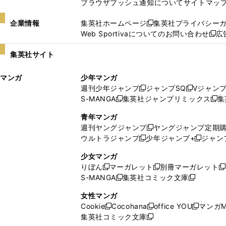
ブラウザプッシュ通知について
サイトマッ
企業情報
集英社ホームページ
集英社プライバシー
新
Web Sportivaについてのお問い合わせ
広
し
新
い
し
集英社サイト
ウ
い
ィ
ウ
マンガ
少年マンガ
ン
ィ
週刊少年ジャンプ
ジャンプSQ
Vジャン
ド
ン
新
新
S-MANGA
集英社ジャンプリミックス
集
ウ
ド
新
し
し
新
で
ウ
し
い
い
し
青年マンガ
開
で
い
ウ
ウ
い
週刊ヤングジャンプ
ヤングジャンプ定期
新
く
開
ウ
ィ
ィ
ウ
ウルトラジャンプ
少年ジャンプ+
ジャン
新
し
新
く
ィ
ン
ン
ィ
し
い
し
ン
ド
ド
ン
少女マンガ
い
ウ
い
ド
ウ
ウ
ド
りぼん
マーガレット
別冊マーガレット
新
新
新
ウ
ィ
ウ
ウ
で
で
ウ
S-MANGA
集英社コミック文庫
し
新
し
新
ィ
ン
ィ
で
開
開
で
い
し
い
し
ン
ド
ン
女性マンガ
開
く
く
開
ウ
い
ウ
い
ド
ウ
ド
Cookie
Cocohana
office YOU
マンガM
く
く
新
新
新
ィ
ウ
ィ
ウ
ウ
で
ウ
集英社コミック文庫
し
新
し
し
ン
ィ
ン
ィ
で
開
で