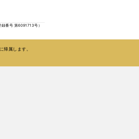
ウ
い
で
ウ
開
ィ
く
号 第6091713号）
ン
ド
ウ
で
に帰属します。
開
く