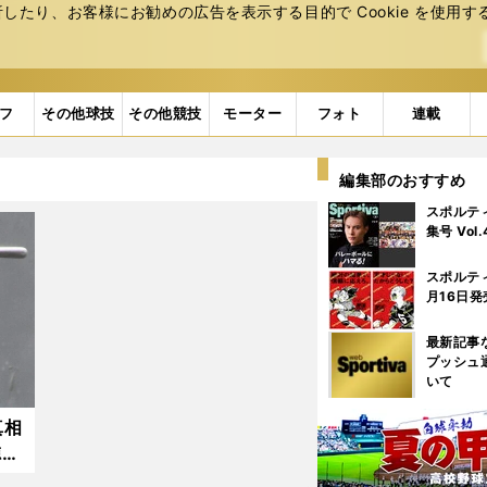
たり、お客様にお勧めの広告を表⽰する⽬的で Cookie を使⽤す
フ
その他球技
その他競技
モーター
フォト
連載
編集部のおすすめ
スポルテ
集号 Vol
スポルテ
月16日発
最新記事
プッシュ
いて
真相
徳島
今年