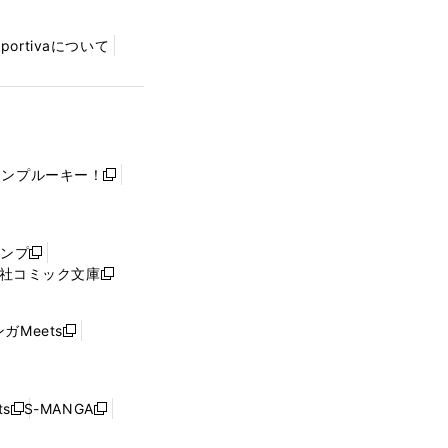
Sportivaについて
ャンプルーキー！
新
し
い
ウ
ャンプ
新
ィ
社コミック文庫
し
新
ン
い
し
ド
ウ
い
ウ
ガMeets
新
ィ
ウ
で
し
ン
ィ
開
い
ド
ン
く
ウ
ウ
ド
s
S-MANGA
新
新
ィ
で
ウ
し
し
ン
開
で