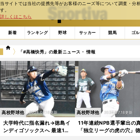
当サイトでは当社の提携先等がお客様のニーズ等について調査・分析し
web Sportiva (webスポルティーバ)
す。
詳しくはこちら
新着
ランキング
野球
サッカー
競馬
ゴル
we
「#高橋快秀」の最新ニュース・ 情報
b
ス
ポ
ル
テ
ィ
ー
バ
高校野球他
高校野球他
2024.07.18更新
2024.07.18更新
大学時代に指名漏れ→徳島イ
11年連続NPB選手輩出の
ンディゴソックスへ 最速157
「独立リーグの虎の穴」
キロ右腕となった工藤泰成は
インディゴソックスには