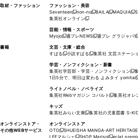
い
し
い
い
ド
ン
ド
ン
取材・ファッション
ファッション・美容
開
く
開
ウ
い
ウ
ウ
ウ
ド
ウ
ド
Seventeen
non-no
BAILA
MAQUIA
S
く
く
新
新
新
新
ィ
ウ
ィ
ィ
で
ウ
で
ウ
集英社オンライン
し
新
し
し
し
ン
ィ
ン
ン
開
で
開
で
い
し
い
い
い
ド
ン
ド
ド
芸能・情報・スポーツ
く
開
く
開
ウ
い
ウ
ウ
ウ
ウ
ド
ウ
ウ
Myojo
週プレNEWS
週プレ グラジャパ!
く
く
新
新
新
ィ
ウ
ィ
ィ
ィ
で
ウ
で
で
し
し
ン
ィ
ン
ン
ン
書籍
文芸・文庫・総合
開
で
開
開
い
い
ド
ン
ド
ド
ド
すばる
小説すばる
集英社 文芸ステーシ
く
開
く
く
新
新
ウ
ウ
ウ
ド
ウ
ウ
ウ
く
し
し
ィ
ィ
学芸・ノンフィクション・新書
で
ウ
で
で
で
い
い
ン
ン
集英社学芸部 - 学芸・ノンフィクション
開
で
開
開
開
新
ウ
ウ
ド
ド
1日5分で、明日は変わる よみタイ yomitai
く
開
く
く
く
し
新
ィ
ィ
ウ
ウ
く
い
ン
ン
ライトノベル・ノベライズ
で
で
ウ
ド
ド
集英社Webマガジン コバルト
集英社オレ
開
開
新
ィ
ウ
ウ
く
く
し
ン
キッズ
で
で
い
ド
集英社みらい文庫
集英社の児童図書 S-KID
開
開
新
ウ
ウ
く
く
し
ィ
オンラインストア・
オンラインストア
で
い
ン
その他WEBサービス
OTO
SHUEISHA MANGA-ART HERITAGE
開
新
ウ
ド
LEEマルシェ
SHOP Marisol
eclat prem
く
し
新
新