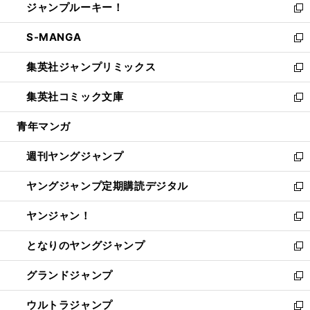
ジャンプルーキー！
く
で
ド
ィ
い
新
開
ウ
ン
ウ
し
S-MANGA
く
で
ド
ィ
い
新
開
ウ
ン
ウ
し
集英社ジャンプリミックス
く
で
ド
ィ
い
新
開
ウ
ン
ウ
し
集英社コミック文庫
く
で
ド
ィ
い
新
開
ウ
ン
ウ
し
青年マンガ
く
で
ド
ィ
い
開
ウ
ン
ウ
週刊ヤングジャンプ
く
で
ド
ィ
新
開
ウ
ン
し
ヤングジャンプ定期購読デジタル
く
で
ド
い
新
開
ウ
ウ
し
ヤンジャン！
く
で
ィ
い
新
開
ン
ウ
し
となりのヤングジャンプ
く
ド
ィ
い
新
ウ
ン
ウ
し
グランドジャンプ
で
ド
ィ
い
新
開
ウ
ン
ウ
し
ウルトラジャンプ
く
で
ド
ィ
い
新