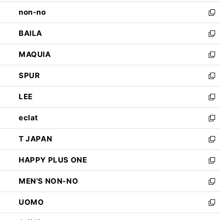
開
ウ
し
non-no
く
で
い
新
開
ウ
し
BAILA
く
ィ
い
新
ン
ウ
し
MAQUIA
ド
ィ
い
新
ウ
ン
ウ
し
SPUR
で
ド
ィ
い
新
開
ウ
ン
ウ
し
LEE
く
で
ド
ィ
い
新
開
ウ
ン
ウ
し
eclat
く
で
ド
ィ
い
新
開
ウ
ン
ウ
し
T JAPAN
く
で
ド
ィ
い
新
開
ウ
ン
ウ
し
HAPPY PLUS ONE
く
で
ド
ィ
い
新
開
ウ
ン
ウ
し
MEN'S NON-NO
く
で
ド
ィ
い
新
開
ウ
ン
ウ
し
UOMO
く
で
ド
ィ
い
新
開
ウ
ン
ウ
し