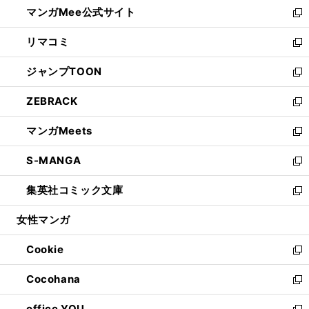
し
マンガMee公式サイト
く
ド
ィ
い
新
ウ
ン
ウ
し
リマコミ
で
ド
ィ
い
新
開
ウ
ン
ウ
し
ジャンプTOON
く
で
ド
ィ
い
新
開
ウ
ン
ウ
し
ZEBRACK
く
で
ド
ィ
い
新
開
ウ
ン
ウ
し
マンガMeets
く
で
ド
ィ
い
新
開
ウ
ン
ウ
し
S-MANGA
く
で
ド
ィ
い
新
開
ウ
ン
ウ
し
集英社コミック文庫
く
で
ド
ィ
い
新
開
ウ
ン
ウ
し
女性マンガ
く
で
ド
ィ
い
開
ウ
ン
ウ
Cookie
く
で
ド
ィ
新
開
ウ
ン
し
Cocohana
く
で
ド
い
新
開
ウ
ウ
し
office YOU
く