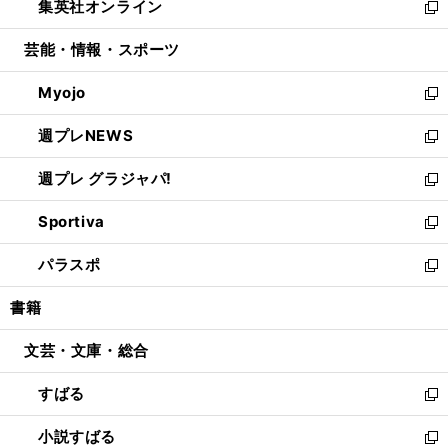
集英社オンライン
く
で
ド
ィ
い
新
開
ウ
ン
ウ
し
芸能・情報・スポーツ
く
で
ド
ィ
い
開
ウ
ン
ウ
Myojo
く
で
ド
ィ
新
開
ウ
ン
し
週プレNEWS
く
で
ド
い
新
開
ウ
ウ
し
週プレ グラジャパ!
く
で
ィ
い
新
開
ン
ウ
し
Sportiva
く
ド
ィ
い
新
ウ
ン
ウ
し
パラスポ
で
ド
ィ
い
新
開
ウ
ン
ウ
し
書籍
く
で
ド
ィ
い
開
ウ
ン
ウ
文芸・文庫・総合
く
で
ド
ィ
開
ウ
ン
すばる
く
で
ド
新
開
ウ
し
小説すばる
く
で
い
新