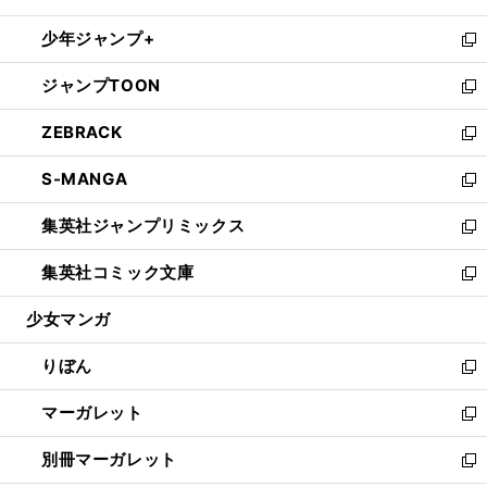
開
ウ
ン
ウ
し
少年ジャンプ+
く
で
ド
ィ
い
新
開
ウ
ン
ウ
し
ジャンプTOON
く
で
ド
ィ
い
新
開
ウ
ン
ウ
し
ZEBRACK
く
で
ド
ィ
い
新
開
ウ
ン
ウ
し
S-MANGA
く
で
ド
ィ
い
新
開
ウ
ン
ウ
し
集英社ジャンプリミックス
く
で
ド
ィ
い
新
開
ウ
ン
ウ
し
集英社コミック文庫
く
で
ド
ィ
い
新
開
ウ
ン
ウ
し
少女マンガ
く
で
ド
ィ
い
開
ウ
ン
ウ
りぼん
く
で
ド
ィ
新
開
ウ
ン
し
マーガレット
く
で
ド
い
新
開
ウ
ウ
し
別冊マーガレット
く
で
ィ
い
新
開
ン
ウ