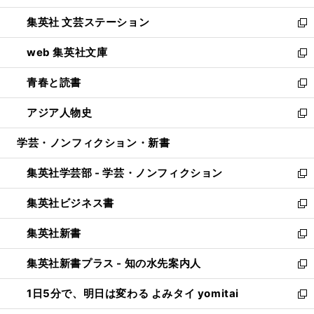
開
ウ
し
集英社 文芸ステーション
く
ィ
い
新
ン
ウ
し
web 集英社文庫
ド
ィ
い
新
ウ
ン
ウ
し
青春と読書
で
ド
ィ
い
新
開
ウ
ン
ウ
し
アジア人物史
く
で
ド
ィ
い
新
開
ウ
ン
ウ
し
学芸・ノンフィクション・新書
く
で
ド
ィ
い
開
ウ
ン
ウ
集英社学芸部 - 学芸・ノンフィクション
く
で
ド
ィ
新
開
ウ
ン
し
集英社ビジネス書
く
で
ド
い
新
開
ウ
ウ
し
集英社新書
く
で
ィ
い
新
開
ン
ウ
し
集英社新書プラス - 知の水先案内人
く
ド
ィ
い
新
ウ
ン
ウ
し
1日5分で、明日は変わる よみタイ yomitai
で
ド
ィ
い
新
開
ウ
ン
ウ
し