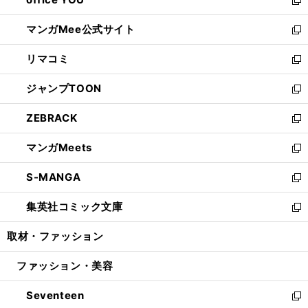
で
ィ
い
新
開
ン
ウ
し
マンガMee公式サイト
く
ド
ィ
い
新
ウ
ン
ウ
し
リマコミ
で
ド
ィ
い
新
開
ウ
ン
ウ
し
ジャンプTOON
く
で
ド
ィ
い
新
開
ウ
ン
ウ
し
ZEBRACK
く
で
ド
ィ
い
新
開
ウ
ン
ウ
し
マンガMeets
く
で
ド
ィ
い
新
開
ウ
ン
ウ
し
S-MANGA
く
で
ド
ィ
い
新
開
ウ
ン
ウ
し
集英社コミック文庫
く
で
ド
ィ
い
新
開
ウ
ン
ウ
し
取材・ファッション
く
で
ド
ィ
い
開
ウ
ン
ウ
ファッション・美容
く
で
ド
ィ
開
ウ
ン
Seventeen
く
で
ド
新