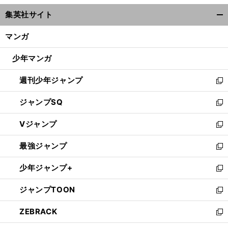
ウ
集英社サイト
ィ
開
ン
く/
マンガ
ド
閉
ウ
じ
少年マンガ
で
る
開
週刊少年ジャンプ
く
新
し
ジャンプSQ
い
新
ウ
し
Vジャンプ
ィ
い
新
ン
ウ
し
最強ジャンプ
ド
ィ
い
新
ウ
ン
ウ
し
少年ジャンプ+
で
ド
ィ
い
新
開
ウ
ン
ウ
し
ジャンプTOON
く
で
ド
ィ
い
新
開
ウ
ン
ウ
し
ZEBRACK
く
で
ド
ィ
い
新
開
ウ
ン
ウ
し