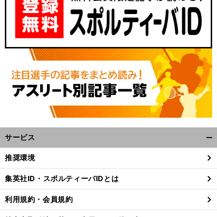
サービス
開
く/
推奨環境
閉
じ
集英社ID・スポルティーバIDとは
る
利用規約・会員規約