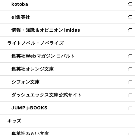
kotoba
く
で
ド
ィ
い
新
開
ウ
ン
ウ
し
e!集英社
く
で
ド
ィ
い
新
開
ウ
ン
ウ
し
情報・知識＆オピニオン imidas
く
で
ド
ィ
い
新
開
ウ
ン
ウ
し
ライトノベル・ノベライズ
く
で
ド
ィ
い
開
ウ
ン
ウ
集英社Webマガジン コバルト
く
で
ド
ィ
新
開
ウ
ン
し
集英社オレンジ文庫
く
で
ド
い
新
開
ウ
ウ
し
シフォン文庫
く
で
ィ
い
新
開
ン
ウ
し
ダッシュエックス文庫公式サイト
く
ド
ィ
い
新
ウ
ン
ウ
し
JUMP j-BOOKS
で
ド
ィ
い
新
開
ウ
ン
ウ
し
キッズ
く
で
ド
ィ
い
開
ウ
ン
ウ
集英社みらい文庫
く
で
ド
ィ