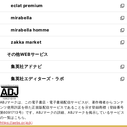
ン
ウ
し
eclat premium
く
で
ド
ィ
い
新
開
ウ
ン
ウ
し
mirabella
く
で
ド
ィ
い
新
開
ウ
ン
ウ
し
mirabella homme
く
で
ド
ィ
い
新
開
ウ
ン
ウ
し
zakka market
く
で
ド
ィ
い
新
開
ウ
ン
ウ
し
その他WEBサービス
く
で
ド
ィ
い
開
ウ
ン
ウ
集英社アドナビ
く
で
ド
ィ
新
開
ウ
ン
し
集英社エディターズ・ラボ
く
で
ド
い
新
開
ウ
ウ
し
く
で
ィ
い
開
ン
ウ
ABJマークは、この電子書店・電子書籍配信サービスが、著作権者からコンテ
く
ド
ィ
ンツ使用許諾を得た正規版配信サービスであることを示す登録商標（登録番号
ウ
ン
第6091713号）です。ABJマークの詳細、ABJマークを掲示しているサービス
で
ド
の一覧はこちら。
開
ウ
https://aebs.or.jp/
新