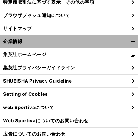
特定商取引法に基づく表示・その他の事項
ブラウザプッシュ通知について
サイトマップ
企業情報
開
く/
集英社ホームページ
新
閉
し
じ
集英社プライバシーガイドライン
い
る
ウ
SHUEISHA Privacy Guideline
ィ
ン
Setting of Cookies
ド
ウ
web Sportivaについて
で
開
Web Sportivaについてのお問い合わせ
く
新
し
広告についてのお問い合わせ
い