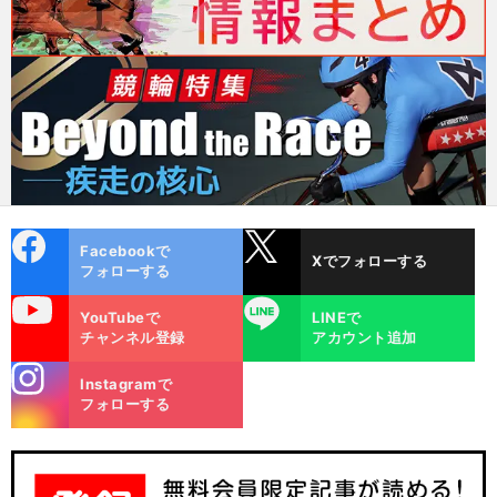
cebo
X
Facebookで
Xでフォローする
ok
フォローする
uTube
LINE
YouTubeで
LINEで
チャンネル登録
アカウント追加
stagra
Instagramで
m
フォローする