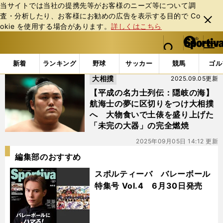
当サイトでは当社の提携先等がお客様のニーズ等について調
査・分析したり、お客様にお勧めの広告を表⽰する⽬的で Co
閉じ
okie を使⽤する場合があります。
詳しくはこちら
る
マイペ
web Sportiva (webスポルティーバ)
検索
メニュ
we
ー
「#隠岐の海歩」の最新ニュース・ 情報
b
ジ
新着
ランキング
野球
サッカー
競馬
ゴル
ス
大相撲
2025.09.05更新
ポ
ル
【平成の名力士列伝：隠岐の海】
テ
航海士の夢に区切りをつけ大相撲
ィ
へ 大物食いで土俵を盛り上げた
ー
「未完の大器」の完全燃焼
バ
2025年09月05日 14:12 更新
編集部のおすすめ
スポルティーバ バレーボール
特集号 Vol.4 6月30日発売