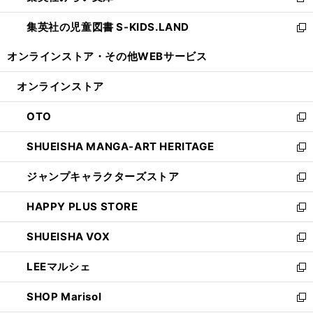
新
開
ウ
ン
し
集英社の児童図書 S-KIDS.LAND
く
で
ド
い
新
開
ウ
ウ
し
オンラインストア・
その他WEBサービス
く
で
ィ
い
開
ン
ウ
オンラインストア
く
ド
ィ
ウ
ン
OTO
で
ド
新
開
ウ
し
SHUEISHA MANGA-ART HERITAGE
く
で
い
新
開
ウ
し
ジャンプキャラクターズストア
く
ィ
い
新
ン
ウ
し
HAPPY PLUS STORE
ド
ィ
い
新
ウ
ン
ウ
し
SHUEISHA VOX
で
ド
ィ
い
新
開
ウ
ン
ウ
し
LEEマルシェ
く
で
ド
ィ
い
新
開
ウ
ン
ウ
し
SHOP Marisol
く
で
ド
ィ
い
新
開
ウ