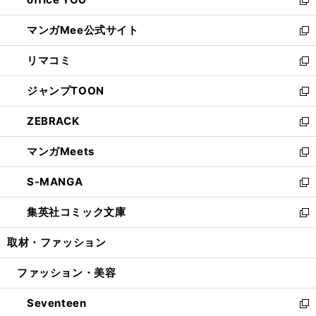
で
ィ
い
新
開
ン
ウ
し
マンガMee公式サイト
く
ド
ィ
い
新
ウ
ン
ウ
し
リマコミ
で
ド
ィ
い
新
開
ウ
ン
ウ
し
ジャンプTOON
く
で
ド
ィ
い
新
開
ウ
ン
ウ
し
ZEBRACK
く
で
ド
ィ
い
新
開
ウ
ン
ウ
し
マンガMeets
く
で
ド
ィ
い
新
開
ウ
ン
ウ
し
S-MANGA
く
で
ド
ィ
い
新
開
ウ
ン
ウ
し
集英社コミック文庫
く
で
ド
ィ
い
新
開
ウ
ン
ウ
し
取材・ファッション
く
で
ド
ィ
い
開
ウ
ン
ウ
ファッション・美容
く
で
ド
ィ
開
ウ
ン
Seventeen
く
で
ド
新