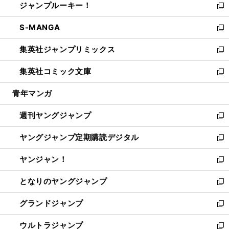
ジャンプルーキー！
く
で
ド
ィ
い
新
開
ウ
ン
ウ
し
S-MANGA
く
で
ド
ィ
い
新
開
ウ
ン
ウ
し
集英社ジャンプリミックス
く
で
ド
ィ
い
新
開
ウ
ン
ウ
し
集英社コミック文庫
く
で
ド
ィ
い
新
開
ウ
ン
ウ
し
青年マンガ
く
で
ド
ィ
い
開
ウ
ン
ウ
週刊ヤングジャンプ
く
で
ド
ィ
新
開
ウ
ン
し
ヤングジャンプ定期購読デジタル
く
で
ド
い
新
開
ウ
ウ
し
ヤンジャン！
く
で
ィ
い
新
開
ン
ウ
し
となりのヤングジャンプ
く
ド
ィ
い
新
ウ
ン
ウ
し
グランドジャンプ
で
ド
ィ
い
新
開
ウ
ン
ウ
し
ウルトラジャンプ
く
で
ド
ィ
い
新