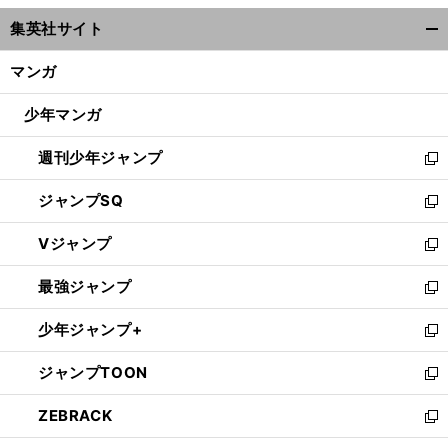
ウ
集英社サイト
ィ
開
ン
く/
マンガ
ド
閉
ウ
じ
少年マンガ
で
る
開
週刊少年ジャンプ
く
新
し
ジャンプSQ
い
新
ウ
し
Vジャンプ
ィ
い
新
ン
ウ
し
最強ジャンプ
ド
ィ
い
新
ウ
ン
ウ
し
少年ジャンプ+
で
ド
ィ
い
新
開
ウ
ン
ウ
し
ジャンプTOON
く
で
ド
ィ
い
新
開
ウ
ン
ウ
し
ZEBRACK
く
で
ド
ィ
い
新
開
ウ
ン
ウ
し