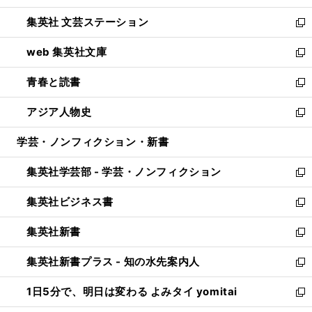
開
ウ
し
集英社 文芸ステーション
く
ィ
い
新
ン
ウ
し
web 集英社文庫
ド
ィ
い
新
ウ
ン
ウ
し
青春と読書
で
ド
ィ
い
新
開
ウ
ン
ウ
し
アジア人物史
く
で
ド
ィ
い
新
開
ウ
ン
ウ
し
学芸・ノンフィクション・新書
く
で
ド
ィ
い
開
ウ
ン
ウ
集英社学芸部 - 学芸・ノンフィクション
く
で
ド
ィ
新
開
ウ
ン
し
集英社ビジネス書
く
で
ド
い
新
開
ウ
ウ
し
集英社新書
く
で
ィ
い
新
開
ン
ウ
し
集英社新書プラス - 知の水先案内人
く
ド
ィ
い
新
ウ
ン
ウ
し
1日5分で、明日は変わる よみタイ yomitai
で
ド
ィ
い
新
開
ウ
ン
ウ
し