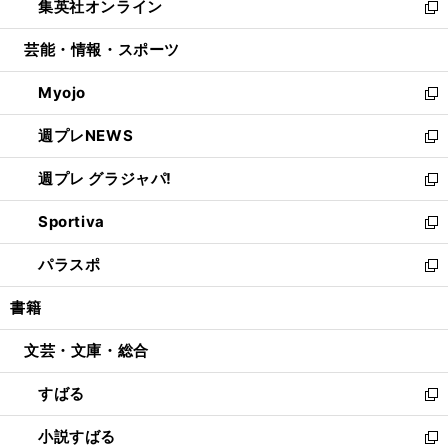
集英社オンライン
く
で
ド
ィ
い
新
開
ウ
ン
ウ
し
芸能・情報・スポーツ
く
で
ド
ィ
い
開
ウ
ン
ウ
Myojo
く
で
ド
ィ
新
開
ウ
ン
し
週プレNEWS
く
で
ド
い
新
開
ウ
ウ
し
週プレ グラジャパ!
く
で
ィ
い
新
開
ン
ウ
し
Sportiva
く
ド
ィ
い
新
ウ
ン
ウ
し
パラスポ
で
ド
ィ
い
新
開
ウ
ン
ウ
し
書籍
く
で
ド
ィ
い
開
ウ
ン
ウ
文芸・文庫・総合
く
で
ド
ィ
開
ウ
ン
すばる
く
で
ド
新
開
ウ
し
小説すばる
く
で
い
新