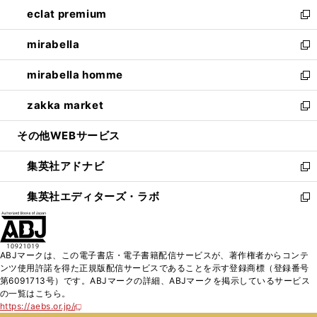
ン
ウ
し
eclat premium
く
で
ド
ィ
い
新
開
ウ
ン
ウ
し
mirabella
く
で
ド
ィ
い
新
開
ウ
ン
ウ
し
mirabella homme
く
で
ド
ィ
い
新
開
ウ
ン
ウ
し
zakka market
く
で
ド
ィ
い
新
開
ウ
ン
ウ
し
その他WEBサービス
く
で
ド
ィ
い
開
ウ
ン
ウ
集英社アドナビ
く
で
ド
ィ
新
開
ウ
ン
し
集英社エディターズ・ラボ
く
で
ド
い
新
開
ウ
ウ
し
く
で
ィ
い
開
ン
ウ
ABJマークは、この電子書店・電子書籍配信サービスが、著作権者からコンテ
く
ド
ィ
ンツ使用許諾を得た正規版配信サービスであることを示す登録商標（登録番号
ウ
ン
第6091713号）です。ABJマークの詳細、ABJマークを掲示しているサービス
で
ド
の一覧はこちら。
開
ウ
https://aebs.or.jp/
新