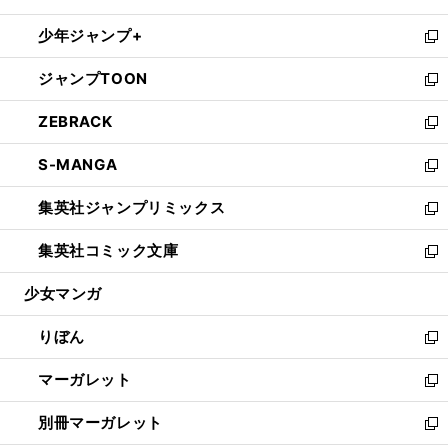
開
ウ
ン
ウ
し
少年ジャンプ+
く
で
ド
ィ
い
新
開
ウ
ン
ウ
し
ジャンプTOON
く
で
ド
ィ
い
新
開
ウ
ン
ウ
し
ZEBRACK
く
で
ド
ィ
い
新
開
ウ
ン
ウ
し
S-MANGA
く
で
ド
ィ
い
新
開
ウ
ン
ウ
し
集英社ジャンプリミックス
く
で
ド
ィ
い
新
開
ウ
ン
ウ
し
集英社コミック文庫
く
で
ド
ィ
い
新
開
ウ
ン
ウ
し
少女マンガ
く
で
ド
ィ
い
開
ウ
ン
ウ
りぼん
く
で
ド
ィ
新
開
ウ
ン
し
マーガレット
く
で
ド
い
新
開
ウ
ウ
し
別冊マーガレット
く
で
ィ
い
新
開
ン
ウ