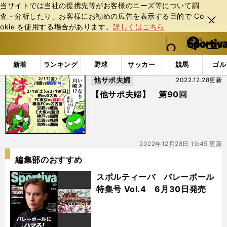
当サイトでは当社の提携先等がお客様のニーズ等について調
査・分析したり、お客様にお勧めの広告を表⽰する⽬的で Co
閉じ
okie を使⽤する場合があります。
詳しくはこちら
る
マイペ
web Sportiva (webスポルティーバ)
検索
メニュ
we
ー
「#開幕カード」の最新ニュース・ 情報
b
ジ
新着
ランキング
野球
サッカー
競馬
ゴル
ス
他サポ夫婦
2022.12.28更新
ポ
ル
【他サポ夫婦】 第90回
テ
ィ
ー
バ
2022年12月28日 19:45 更新
編集部のおすすめ
スポルティーバ バレーボール
特集号 Vol.4 6月30日発売