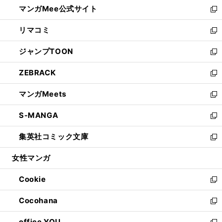
し
マンガMee公式サイト
く
ド
ィ
い
新
ウ
ン
ウ
し
リマコミ
で
ド
ィ
い
新
開
ウ
ン
ウ
し
ジャンプTOON
く
で
ド
ィ
い
新
開
ウ
ン
ウ
し
ZEBRACK
く
で
ド
ィ
い
新
開
ウ
ン
ウ
し
マンガMeets
く
で
ド
ィ
い
新
開
ウ
ン
ウ
し
S-MANGA
く
で
ド
ィ
い
新
開
ウ
ン
ウ
し
集英社コミック文庫
く
で
ド
ィ
い
新
開
ウ
ン
ウ
し
女性マンガ
く
で
ド
ィ
い
開
ウ
ン
ウ
Cookie
く
で
ド
ィ
新
開
ウ
ン
し
Cocohana
く
で
ド
い
新
開
ウ
ウ
し
office YOU
く