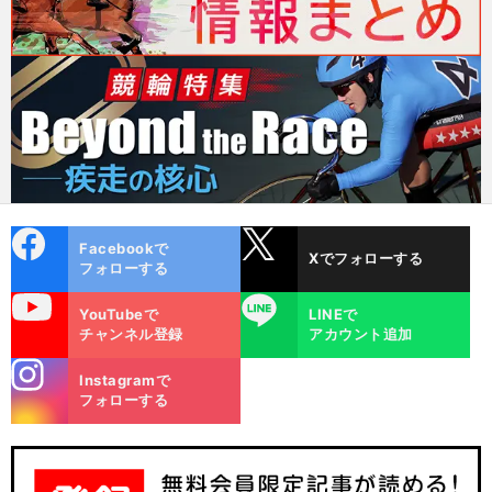
cebo
X
Facebookで
Xでフォローする
ok
フォローする
uTube
LINE
YouTubeで
LINEで
チャンネル登録
アカウント追加
stagra
Instagramで
m
フォローする