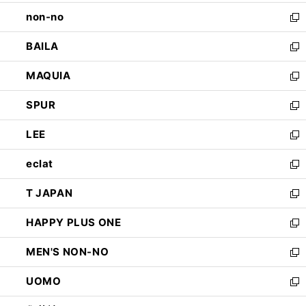
開
ウ
し
non-no
く
で
い
新
開
ウ
し
BAILA
く
ィ
い
新
ン
ウ
し
MAQUIA
ド
ィ
い
新
ウ
ン
ウ
し
SPUR
で
ド
ィ
い
新
開
ウ
ン
ウ
し
LEE
く
で
ド
ィ
い
新
開
ウ
ン
ウ
し
eclat
く
で
ド
ィ
い
新
開
ウ
ン
ウ
し
T JAPAN
く
で
ド
ィ
い
新
開
ウ
ン
ウ
し
HAPPY PLUS ONE
く
で
ド
ィ
い
新
開
ウ
ン
ウ
し
MEN'S NON-NO
く
で
ド
ィ
い
新
開
ウ
ン
ウ
し
UOMO
く
で
ド
ィ
い
新
開
ウ
ン
ウ
し