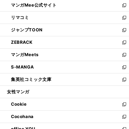
し
マンガMee公式サイト
く
ド
ィ
い
新
ウ
ン
ウ
し
リマコミ
で
ド
ィ
い
新
開
ウ
ン
ウ
し
ジャンプTOON
く
で
ド
ィ
い
新
開
ウ
ン
ウ
し
ZEBRACK
く
で
ド
ィ
い
新
開
ウ
ン
ウ
し
マンガMeets
く
で
ド
ィ
い
新
開
ウ
ン
ウ
し
S-MANGA
く
で
ド
ィ
い
新
開
ウ
ン
ウ
し
集英社コミック文庫
く
で
ド
ィ
い
新
開
ウ
ン
ウ
し
女性マンガ
く
で
ド
ィ
い
開
ウ
ン
ウ
Cookie
く
で
ド
ィ
新
開
ウ
ン
し
Cocohana
く
で
ド
い
新
開
ウ
ウ
し
office YOU
く