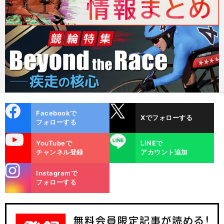
cebo
X
Facebookで
Xでフォローする
ok
フォローする
uTube
LINE
YouTubeで
LINEで
チャンネル登録
アカウント追加
stagra
Instagramで
m
フォローする