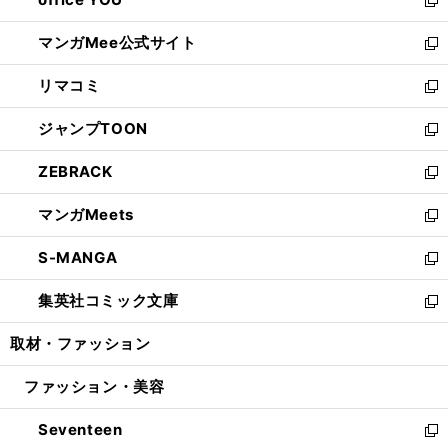
で
ィ
い
新
開
ン
ウ
し
マンガMee公式サイト
く
ド
ィ
い
新
ウ
ン
ウ
し
リマコミ
で
ド
ィ
い
新
開
ウ
ン
ウ
し
ジャンプTOON
く
で
ド
ィ
い
新
開
ウ
ン
ウ
し
ZEBRACK
く
で
ド
ィ
い
新
開
ウ
ン
ウ
し
マンガMeets
く
で
ド
ィ
い
新
開
ウ
ン
ウ
し
S-MANGA
く
で
ド
ィ
い
新
開
ウ
ン
ウ
し
集英社コミック文庫
く
で
ド
ィ
い
新
開
ウ
ン
ウ
し
取材・ファッション
く
で
ド
ィ
い
開
ウ
ン
ウ
ファッション・美容
く
で
ド
ィ
開
ウ
ン
Seventeen
く
で
ド
新