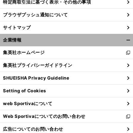
特定商取引法に基づく表示・その他の事項
ブラウザプッシュ通知について
サイトマップ
企業情報
開
く/
集英社ホームページ
新
閉
し
じ
集英社プライバシーガイドライン
い
る
ウ
SHUEISHA Privacy Guideline
ィ
ン
Setting of Cookies
ド
ウ
web Sportivaについて
で
開
Web Sportivaについてのお問い合わせ
く
新
し
広告についてのお問い合わせ
い