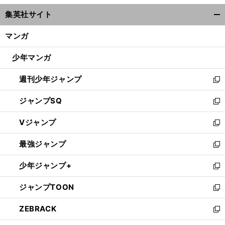
ウ
集英社サイト
ィ
開
ン
く/
マンガ
ド
閉
ウ
じ
少年マンガ
で
る
開
週刊少年ジャンプ
く
新
し
ジャンプSQ
い
新
ウ
し
Vジャンプ
ィ
い
新
ン
ウ
し
最強ジャンプ
ド
ィ
い
新
ウ
ン
ウ
し
少年ジャンプ+
で
ド
ィ
い
新
開
ウ
ン
ウ
し
ジャンプTOON
く
で
ド
ィ
い
新
開
ウ
ン
ウ
し
ZEBRACK
く
で
ド
ィ
い
新
開
ウ
ン
ウ
し