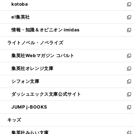
kotoba
く
で
ド
ィ
い
新
開
ウ
ン
ウ
し
e!集英社
く
で
ド
ィ
い
新
開
ウ
ン
ウ
し
情報・知識＆オピニオン imidas
く
で
ド
ィ
い
新
開
ウ
ン
ウ
し
ライトノベル・ノベライズ
く
で
ド
ィ
い
開
ウ
ン
ウ
集英社Webマガジン コバルト
く
で
ド
ィ
新
開
ウ
ン
し
集英社オレンジ文庫
く
で
ド
い
新
開
ウ
ウ
し
シフォン文庫
く
で
ィ
い
新
開
ン
ウ
し
ダッシュエックス文庫公式サイト
く
ド
ィ
い
新
ウ
ン
ウ
し
JUMP j-BOOKS
で
ド
ィ
い
新
開
ウ
ン
ウ
し
キッズ
く
で
ド
ィ
い
開
ウ
ン
ウ
集英社みらい文庫
く
で
ド
ィ