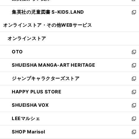
新
開
ウ
ン
し
集英社の児童図書 S-KIDS.LAND
く
で
ド
い
新
開
ウ
ウ
し
オンラインストア・
その他WEBサービス
く
で
ィ
い
開
ン
ウ
オンラインストア
く
ド
ィ
ウ
ン
OTO
で
ド
新
開
ウ
し
SHUEISHA MANGA-ART HERITAGE
く
で
い
新
開
ウ
し
ジャンプキャラクターズストア
く
ィ
い
新
ン
ウ
し
HAPPY PLUS STORE
ド
ィ
い
新
ウ
ン
ウ
し
SHUEISHA VOX
で
ド
ィ
い
新
開
ウ
ン
ウ
し
LEEマルシェ
く
で
ド
ィ
い
新
開
ウ
ン
ウ
し
SHOP Marisol
く
で
ド
ィ
い
新
開
ウ