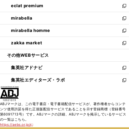
ン
ウ
し
eclat premium
く
で
ド
ィ
い
新
開
ウ
ン
ウ
し
mirabella
く
で
ド
ィ
い
新
開
ウ
ン
ウ
し
mirabella homme
く
で
ド
ィ
い
新
開
ウ
ン
ウ
し
zakka market
く
で
ド
ィ
い
新
開
ウ
ン
ウ
し
その他WEBサービス
く
で
ド
ィ
い
開
ウ
ン
ウ
集英社アドナビ
く
で
ド
ィ
新
開
ウ
ン
し
集英社エディターズ・ラボ
く
で
ド
い
新
開
ウ
ウ
し
く
で
ィ
い
開
ン
ウ
ABJマークは、この電子書店・電子書籍配信サービスが、著作権者からコンテ
く
ド
ィ
ンツ使用許諾を得た正規版配信サービスであることを示す登録商標（登録番号
ウ
ン
第6091713号）です。ABJマークの詳細、ABJマークを掲示しているサービス
で
ド
の一覧はこちら。
開
ウ
https://aebs.or.jp/
新