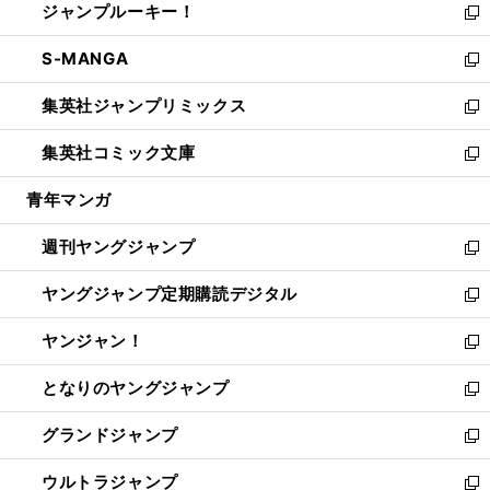
ジャンプルーキー！
く
で
ド
ィ
い
新
開
ウ
ン
ウ
し
S-MANGA
く
で
ド
ィ
い
新
開
ウ
ン
ウ
し
集英社ジャンプリミックス
く
で
ド
ィ
い
新
開
ウ
ン
ウ
し
集英社コミック文庫
く
で
ド
ィ
い
新
開
ウ
ン
ウ
し
青年マンガ
く
で
ド
ィ
い
開
ウ
ン
ウ
週刊ヤングジャンプ
く
で
ド
ィ
新
開
ウ
ン
し
ヤングジャンプ定期購読デジタル
く
で
ド
い
新
開
ウ
ウ
し
ヤンジャン！
く
で
ィ
い
新
開
ン
ウ
し
となりのヤングジャンプ
く
ド
ィ
い
新
ウ
ン
ウ
し
グランドジャンプ
で
ド
ィ
い
新
開
ウ
ン
ウ
し
ウルトラジャンプ
く
で
ド
ィ
い
新