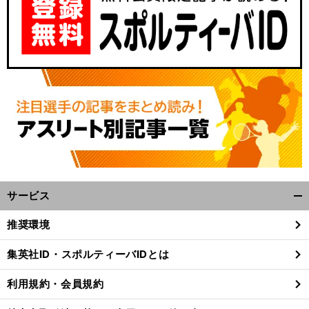
サービス
開
く/
推奨環境
閉
じ
集英社ID・スポルティーバIDとは
る
利用規約・会員規約