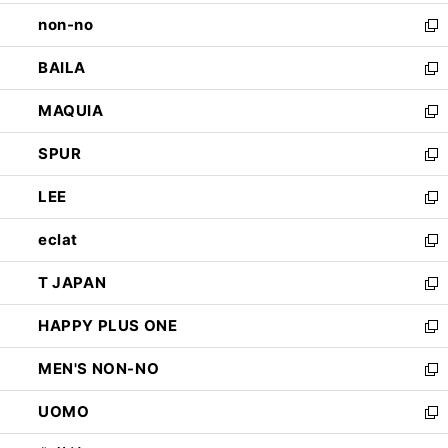
開
ウ
し
non-no
く
で
い
新
開
ウ
し
BAILA
く
ィ
い
新
ン
ウ
し
MAQUIA
ド
ィ
い
新
ウ
ン
ウ
し
SPUR
で
ド
ィ
い
新
開
ウ
ン
ウ
し
LEE
く
で
ド
ィ
い
新
開
ウ
ン
ウ
し
eclat
く
で
ド
ィ
い
新
開
ウ
ン
ウ
し
T JAPAN
く
で
ド
ィ
い
新
開
ウ
ン
ウ
し
HAPPY PLUS ONE
く
で
ド
ィ
い
新
開
ウ
ン
ウ
し
MEN'S NON-NO
く
で
ド
ィ
い
新
開
ウ
ン
ウ
し
UOMO
く
で
ド
ィ
い
新
開
ウ
ン
ウ
し