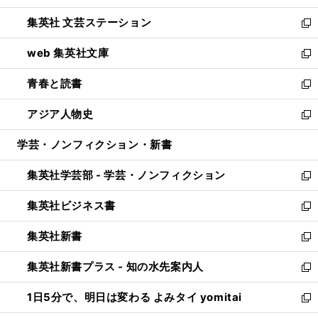
開
ウ
し
集英社 文芸ステーション
く
ィ
い
新
ン
ウ
し
web 集英社文庫
ド
ィ
い
新
ウ
ン
ウ
し
青春と読書
で
ド
ィ
い
新
開
ウ
ン
ウ
し
アジア人物史
く
で
ド
ィ
い
新
開
ウ
ン
ウ
し
学芸・ノンフィクション・新書
く
で
ド
ィ
い
開
ウ
ン
ウ
集英社学芸部 - 学芸・ノンフィクション
く
で
ド
ィ
新
開
ウ
ン
し
集英社ビジネス書
く
で
ド
い
新
開
ウ
ウ
し
集英社新書
く
で
ィ
い
新
開
ン
ウ
し
集英社新書プラス - 知の水先案内人
く
ド
ィ
い
新
ウ
ン
ウ
し
1日5分で、明日は変わる よみタイ yomitai
で
ド
ィ
い
新
開
ウ
ン
ウ
し