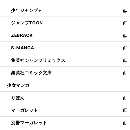
開
ウ
ン
ウ
し
少年ジャンプ+
く
で
ド
ィ
い
新
開
ウ
ン
ウ
し
ジャンプTOON
く
で
ド
ィ
い
新
開
ウ
ン
ウ
し
ZEBRACK
く
で
ド
ィ
い
新
開
ウ
ン
ウ
し
S-MANGA
く
で
ド
ィ
い
新
開
ウ
ン
ウ
し
集英社ジャンプリミックス
く
で
ド
ィ
い
新
開
ウ
ン
ウ
し
集英社コミック文庫
く
で
ド
ィ
い
新
開
ウ
ン
ウ
し
少女マンガ
く
で
ド
ィ
い
開
ウ
ン
ウ
りぼん
く
で
ド
ィ
新
開
ウ
ン
し
マーガレット
く
で
ド
い
新
開
ウ
ウ
し
別冊マーガレット
く
で
ィ
い
新
開
ン
ウ