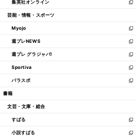
集英社オンライン
く
で
ド
ィ
い
新
開
ウ
ン
ウ
し
芸能・情報・スポーツ
く
で
ド
ィ
い
開
ウ
ン
ウ
Myojo
く
で
ド
ィ
新
開
ウ
ン
し
週プレNEWS
く
で
ド
い
新
開
ウ
ウ
し
週プレ グラジャパ!
く
で
ィ
い
新
開
ン
ウ
し
Sportiva
く
ド
ィ
い
新
ウ
ン
ウ
し
パラスポ
で
ド
ィ
い
新
開
ウ
ン
ウ
し
書籍
く
で
ド
ィ
い
開
ウ
ン
ウ
文芸・文庫・総合
く
で
ド
ィ
開
ウ
ン
すばる
く
で
ド
新
開
ウ
し
小説すばる
く
で
い
新