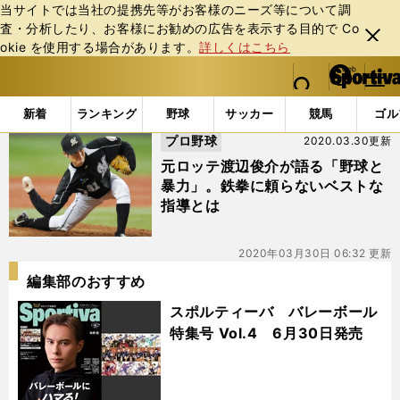
当サイトでは当社の提携先等がお客様のニーズ等について調
査・分析したり、お客様にお勧めの広告を表⽰する⽬的で Co
閉じ
okie を使⽤する場合があります。
詳しくはこちら
る
マイペ
web Sportiva (webスポルティーバ)
検索
メニュ
we
ー
「#野球と暴力」の最新ニュース・ 情報
b
ジ
新着
ランキング
野球
サッカー
競馬
ゴル
ス
プロ野球
2020.03.30更新
ポ
ル
元ロッテ渡辺俊介が語る「野球と
テ
暴力」。鉄拳に頼らないベストな
ィ
指導とは
ー
バ
2020年03月30日 06:32 更新
編集部のおすすめ
スポルティーバ バレーボール
特集号 Vol.4 6月30日発売