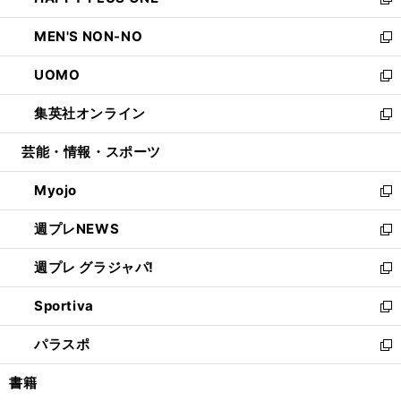
ィ
い
新
開
ウ
ン
ウ
し
MEN'S NON-NO
く
で
ド
ィ
い
新
開
ウ
ン
ウ
し
UOMO
く
で
ド
ィ
い
新
開
ウ
ン
ウ
し
集英社オンライン
く
で
ド
ィ
い
新
開
ウ
ン
ウ
し
芸能・情報・スポーツ
く
で
ド
ィ
い
開
ウ
ン
ウ
Myojo
く
で
ド
ィ
新
開
ウ
ン
し
週プレNEWS
く
で
ド
い
新
開
ウ
ウ
し
週プレ グラジャパ!
く
で
ィ
い
新
開
ン
ウ
し
Sportiva
く
ド
ィ
い
新
ウ
ン
ウ
し
パラスポ
で
ド
ィ
い
新
開
ウ
ン
ウ
し
書籍
く
で
ド
ィ
い