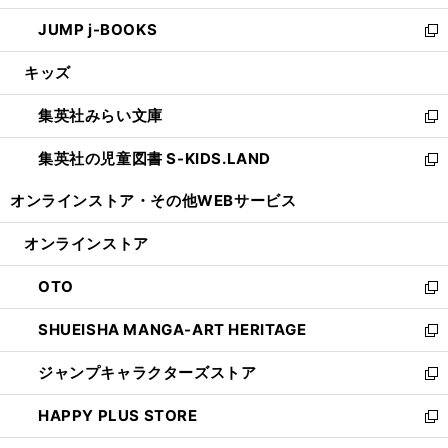
ウ
ン
ウ
し
JUMP j-BOOKS
で
ド
ィ
い
新
開
ウ
ン
ウ
し
キッズ
く
で
ド
ィ
い
開
ウ
ン
ウ
集英社みらい文庫
く
で
ド
ィ
新
開
ウ
ン
し
集英社の児童図書 S-KIDS.LAND
く
で
ド
い
新
開
ウ
ウ
し
オンラインストア・
その他WEBサービス
く
で
ィ
い
開
ン
ウ
オンラインストア
く
ド
ィ
ウ
ン
OTO
で
ド
新
開
ウ
し
SHUEISHA MANGA-ART HERITAGE
く
で
い
新
開
ウ
し
ジャンプキャラクターズストア
く
ィ
い
新
ン
ウ
し
HAPPY PLUS STORE
ド
ィ
い
新
ウ
ン
ウ
し