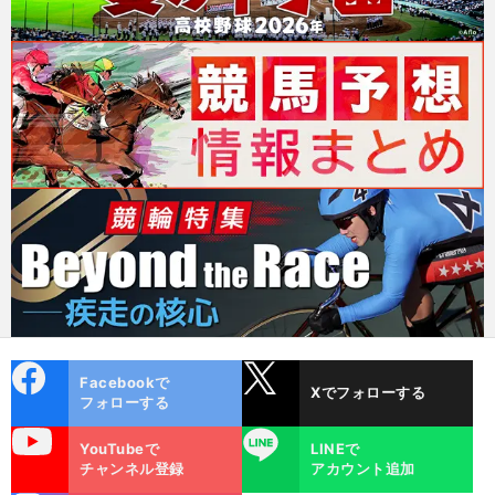
cebo
X
Facebookで
Xでフォローする
ok
フォローする
uTube
LINE
YouTubeで
LINEで
チャンネル登録
アカウント追加