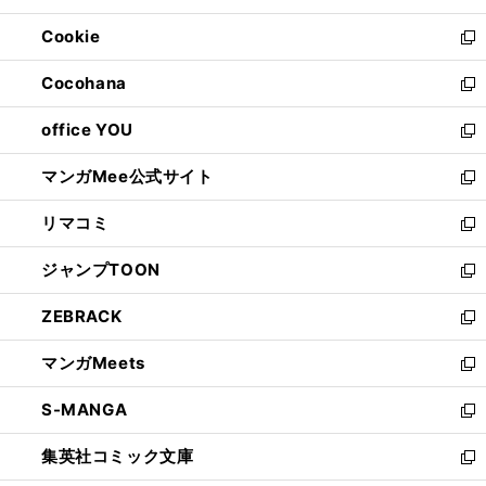
開
ウ
ン
ウ
Cookie
く
で
ド
ィ
新
開
ウ
ン
し
Cocohana
く
で
ド
い
新
開
ウ
ウ
し
office YOU
く
で
ィ
い
新
開
ン
ウ
し
マンガMee公式サイト
く
ド
ィ
い
新
ウ
ン
ウ
し
リマコミ
で
ド
ィ
い
新
開
ウ
ン
ウ
し
ジャンプTOON
く
で
ド
ィ
い
新
開
ウ
ン
ウ
し
ZEBRACK
く
で
ド
ィ
い
新
開
ウ
ン
ウ
し
マンガMeets
く
で
ド
ィ
い
新
開
ウ
ン
ウ
し
S-MANGA
く
で
ド
ィ
い
新
開
ウ
ン
ウ
し
集英社コミック文庫
く
で
ド
ィ
い
新
開
ウ
ン
ウ
し