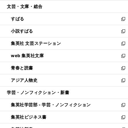
開
ウ
ン
ウ
文芸・文庫・総合
く
で
ド
ィ
開
ウ
ン
すばる
く
で
ド
新
開
ウ
し
小説すばる
く
で
い
新
開
ウ
し
集英社 文芸ステーション
く
ィ
い
新
ン
ウ
し
web 集英社文庫
ド
ィ
い
新
ウ
ン
ウ
し
青春と読書
で
ド
ィ
い
新
開
ウ
ン
ウ
し
アジア人物史
く
で
ド
ィ
い
新
開
ウ
ン
ウ
し
学芸・ノンフィクション・新書
く
で
ド
ィ
い
開
ウ
ン
ウ
集英社学芸部 - 学芸・ノンフィクション
く
で
ド
ィ
新
開
ウ
ン
し
集英社ビジネス書
く
で
ド
い
新
開
ウ
ウ
し