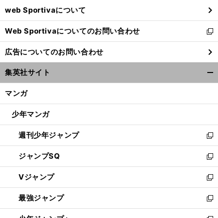
ウ
web Sportivaについて
で
開
Web Sportivaについてのお問い合わせ
く
新
し
広告についてのお問い合わせ
い
ウ
集英社サイト
ィ
開
ン
く/
マンガ
ド
閉
ウ
じ
少年マンガ
で
る
開
週刊少年ジャンプ
く
新
し
ジャンプSQ
い
新
ウ
し
Vジャンプ
ィ
い
新
ン
ウ
し
最強ジャンプ
ド
ィ
い
新
ウ
ン
ウ
し