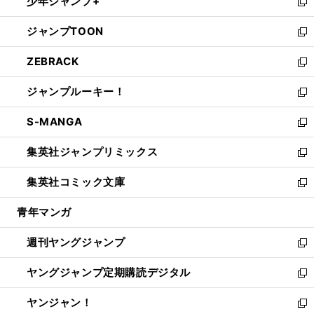
少年ジャンプ+
で
ド
ィ
い
新
開
ウ
ン
ウ
し
ジャンプTOON
く
で
ド
ィ
い
新
開
ウ
ン
ウ
し
ZEBRACK
く
で
ド
ィ
い
新
開
ウ
ン
ウ
し
ジャンプルーキー！
く
で
ド
ィ
い
新
開
ウ
ン
ウ
し
S-MANGA
く
で
ド
ィ
い
新
開
ウ
ン
ウ
し
集英社ジャンプリミックス
く
で
ド
ィ
い
新
開
ウ
ン
ウ
し
集英社コミック文庫
く
で
ド
ィ
い
新
開
ウ
ン
ウ
し
青年マンガ
く
で
ド
ィ
い
開
ウ
ン
ウ
週刊ヤングジャンプ
く
で
ド
ィ
新
開
ウ
ン
し
ヤングジャンプ定期購読デジタル
く
で
ド
い
新
開
ウ
ウ
し
ヤンジャン！
く
で
ィ
い
新