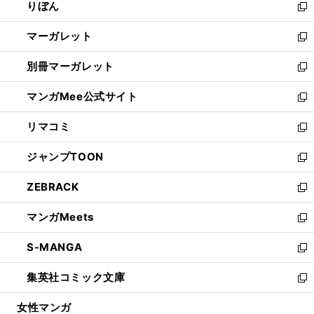
りぼん
く
で
ド
ィ
新
開
ウ
ン
し
マーガレット
く
で
ド
い
新
開
ウ
ウ
し
別冊マーガレット
く
で
ィ
い
新
開
ン
ウ
し
マンガMee公式サイト
く
ド
ィ
い
新
ウ
ン
ウ
し
リマコミ
で
ド
ィ
い
新
開
ウ
ン
ウ
し
ジャンプTOON
く
で
ド
ィ
い
新
開
ウ
ン
ウ
し
ZEBRACK
く
で
ド
ィ
い
新
開
ウ
ン
ウ
し
マンガMeets
く
で
ド
ィ
い
新
開
ウ
ン
ウ
し
S-MANGA
く
で
ド
ィ
い
新
開
ウ
ン
ウ
し
集英社コミック文庫
く
で
ド
ィ
い
新
開
ウ
ン
ウ
し
女性マンガ
く
で
ド
ィ
い