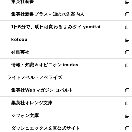
集英社新書
く
で
ィ
い
新
開
ン
ウ
し
集英社新書プラス - 知の水先案内人
く
ド
ィ
い
新
ウ
ン
ウ
し
1日5分で、明日は変わる よみタイ yomitai
で
ド
ィ
い
新
開
ウ
ン
ウ
し
kotoba
く
で
ド
ィ
い
新
開
ウ
ン
ウ
し
e!集英社
く
で
ド
ィ
い
新
開
ウ
ン
ウ
し
情報・知識＆オピニオン imidas
く
で
ド
ィ
い
新
開
ウ
ン
ウ
し
ライトノベル・ノベライズ
く
で
ド
ィ
い
開
ウ
ン
ウ
集英社Webマガジン コバルト
く
で
ド
ィ
新
開
ウ
ン
し
集英社オレンジ文庫
く
で
ド
い
新
開
ウ
ウ
し
シフォン文庫
く
で
ィ
い
新
開
ン
ウ
し
ダッシュエックス文庫公式サイト
く
ド
ィ
い
新