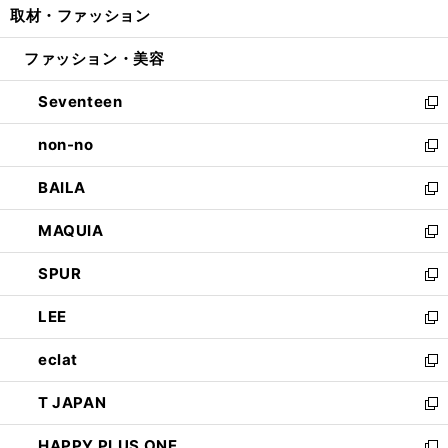
取材・ファッション
く
で
ド
ィ
い
開
ウ
ン
ウ
ファッション・美容
く
で
ド
ィ
開
ウ
ン
Seventeen
く
で
ド
新
開
ウ
し
non-no
く
で
い
新
開
ウ
し
BAILA
く
ィ
い
新
ン
ウ
し
MAQUIA
ド
ィ
い
新
ウ
ン
ウ
し
SPUR
で
ド
ィ
い
新
開
ウ
ン
ウ
し
LEE
く
で
ド
ィ
い
新
開
ウ
ン
ウ
し
eclat
く
で
ド
ィ
い
新
開
ウ
ン
ウ
し
T JAPAN
く
で
ド
ィ
い
新
開
ウ
ン
ウ
し
HAPPY PLUS ONE
く
で
ド