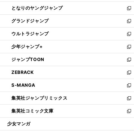
開
ン
ウ
し
となりのヤングジャンプ
く
ド
ィ
い
新
ウ
ン
ウ
し
グランドジャンプ
で
ド
ィ
い
新
開
ウ
ン
ウ
し
ウルトラジャンプ
く
で
ド
ィ
い
新
開
ウ
ン
ウ
し
少年ジャンプ+
く
で
ド
ィ
い
新
開
ウ
ン
ウ
し
ジャンプTOON
く
で
ド
ィ
い
新
開
ウ
ン
ウ
し
ZEBRACK
く
で
ド
ィ
い
新
開
ウ
ン
ウ
し
S-MANGA
く
で
ド
ィ
い
新
開
ウ
ン
ウ
し
集英社ジャンプリミックス
く
で
ド
ィ
い
新
開
ウ
ン
ウ
し
集英社コミック文庫
く
で
ド
ィ
い
新
開
ウ
ン
ウ
し
少女マンガ
く
で
ド
ィ
い
開
ウ
ン
ウ