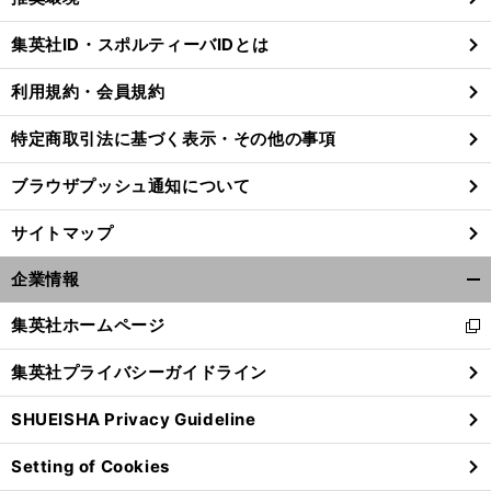
閉
じ
集英社ID・スポルティーバIDとは
る
利用規約・会員規約
特定商取引法に基づく表示・その他の事項
ブラウザプッシュ通知について
サイトマップ
企業情報
開
く/
集英社ホームページ
新
閉
し
じ
集英社プライバシーガイドライン
い
る
ウ
SHUEISHA Privacy Guideline
ィ
ン
Setting of Cookies
ド