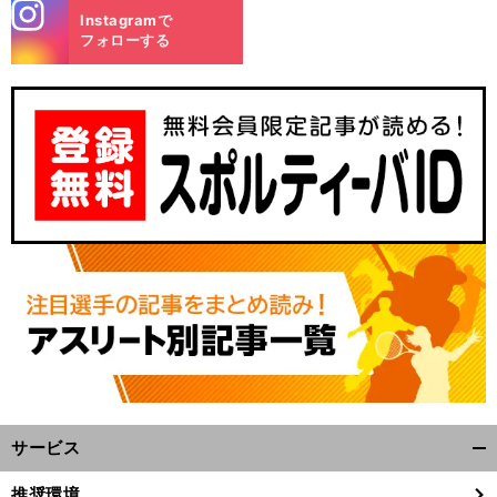
stagra
Instagramで
m
フォローする
サービス
開
く/
推奨環境