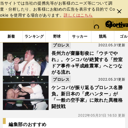
当サイトでは当社の提携先等がお客様のニーズ等について調
査・分析したり、お客様にお勧めの広告を表⽰する⽬的で Co
閉じ
okie を使⽤する場合があります。
詳しくはこちら
る
マイペ
web Sportiva (webスポルティーバ)
検索
メニュ
we
ー
「#誠心会館」の最新ニュース・ 情報
b
ジ
新着
ランキング
野球
サッカー
競馬
ゴル
ス
プロレス
2022.05.31更新
ポ
ル
長州力が齋藤彰俊に「ウチでや
テ
れ」。ケンコバが絶賛する「控室
ィ
ドア事件→平成維震軍」へとつな
ー
がる流れ
バ
プロレス
2022.05.31更新
ケンコバが振り返るプロレス名勝
負。新日本の「虎ハンター」が
「一般の空手家」に敗れた異種格
闘技戦
2022年05月31日 16:53 更新
編集部のおすすめ