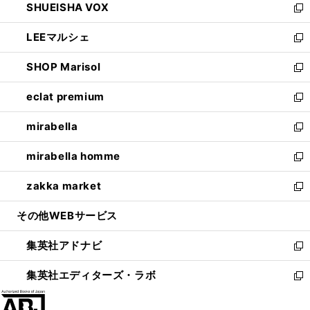
SHUEISHA VOX
で
ド
ィ
い
新
開
ウ
ン
ウ
し
LEEマルシェ
く
で
ド
ィ
い
新
開
ウ
ン
ウ
し
SHOP Marisol
く
で
ド
ィ
い
新
開
ウ
ン
ウ
し
eclat premium
く
で
ド
ィ
い
新
開
ウ
ン
ウ
し
mirabella
く
で
ド
ィ
い
新
開
ウ
ン
ウ
し
mirabella homme
く
で
ド
ィ
い
新
開
ウ
ン
ウ
し
zakka market
く
で
ド
ィ
い
新
開
ウ
ン
ウ
し
その他WEBサービス
く
で
ド
ィ
い
開
ウ
ン
ウ
集英社アドナビ
く
で
ド
ィ
新
開
ウ
ン
し
集英社エディターズ・ラボ
く
で
ド
い
新
開
ウ
ウ
し
く
で
ィ
い