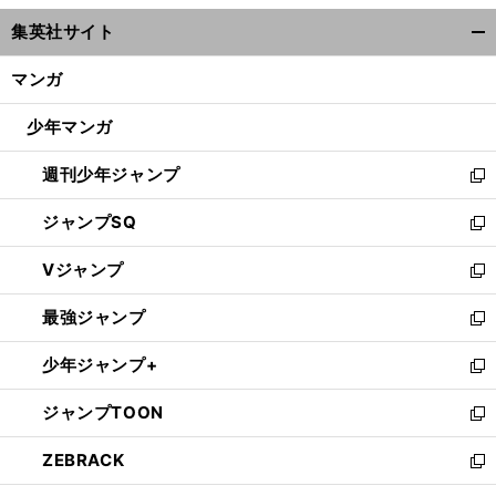
ウ
集英社サイト
ィ
開
ン
く/
マンガ
ド
閉
ウ
じ
少年マンガ
で
る
開
週刊少年ジャンプ
く
新
し
ジャンプSQ
い
新
ウ
し
Vジャンプ
ィ
い
新
ン
ウ
し
最強ジャンプ
ド
ィ
い
新
ウ
ン
ウ
し
少年ジャンプ+
で
ド
ィ
い
新
開
ウ
ン
ウ
し
ジャンプTOON
く
で
ド
ィ
い
新
開
ウ
ン
ウ
し
ZEBRACK
く
で
ド
ィ
い
新
開
ウ
ン
ウ
し