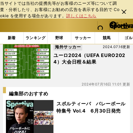
当サイトでは当社の提携先等がお客様のニーズ等について調
査・分析したり、お客様にお勧めの広告を表⽰する⽬的で Co
閉じ
okie を使⽤する場合があります。
詳しくはこちら
る
マイペ
web Sportiva (webスポルティーバ)
検索
メニュ
we
ー
「#試合結果」の最新ニュース・ 情報
b
ジ
新着
ランキング
野球
サッカー
競馬
ゴル
ス
海外サッカー
2024.07.16更新
ポ
ル
ユーロ2024（UEFA EURO202
テ
4）大会日程＆結果
ィ
ー
バ
2024年07月16日 11:01 更新
編集部のおすすめ
スポルティーバ バレーボール
特集号 Vol.4 6月30日発売