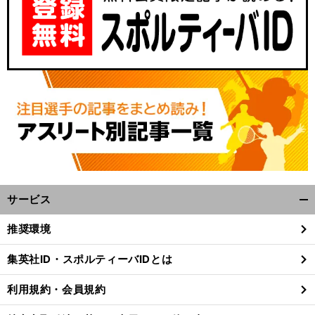
サービス
開
く/
推奨環境
閉
じ
集英社ID・スポルティーバIDとは
る
利用規約・会員規約