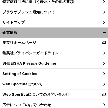
特定商取引法に基づく表示・その他の事項
ブラウザプッシュ通知について
サイトマップ
企業情報
開
く/
集英社ホームページ
新
閉
し
じ
集英社プライバシーガイドライン
い
る
ウ
SHUEISHA Privacy Guideline
ィ
ン
Setting of Cookies
ド
ウ
web Sportivaについて
で
開
Web Sportivaについてのお問い合わせ
く
新
し
広告についてのお問い合わせ
い