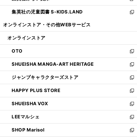
新
開
ウ
ン
し
集英社の児童図書 S-KIDS.LAND
く
で
ド
い
新
開
ウ
ウ
し
オンラインストア・
その他WEBサービス
く
で
ィ
い
開
ン
ウ
オンラインストア
く
ド
ィ
ウ
ン
OTO
で
ド
新
開
ウ
し
SHUEISHA MANGA-ART HERITAGE
く
で
い
新
開
ウ
し
ジャンプキャラクターズストア
く
ィ
い
新
ン
ウ
し
HAPPY PLUS STORE
ド
ィ
い
新
ウ
ン
ウ
し
SHUEISHA VOX
で
ド
ィ
い
新
開
ウ
ン
ウ
し
LEEマルシェ
く
で
ド
ィ
い
新
開
ウ
ン
ウ
し
SHOP Marisol
く
で
ド
ィ
い
新
開
ウ