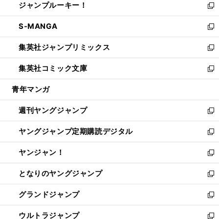
ジャンプルーキー！
く
で
ド
ィ
い
新
開
ウ
ン
ウ
し
S-MANGA
く
で
ド
ィ
い
新
開
ウ
ン
ウ
し
集英社ジャンプリミックス
く
で
ド
ィ
い
新
開
ウ
ン
ウ
し
集英社コミック文庫
く
で
ド
ィ
い
新
開
ウ
ン
ウ
し
青年マンガ
く
で
ド
ィ
い
開
ウ
ン
ウ
週刊ヤングジャンプ
く
で
ド
ィ
新
開
ウ
ン
し
ヤングジャンプ定期購読デジタル
く
で
ド
い
新
開
ウ
ウ
し
ヤンジャン！
く
で
ィ
い
新
開
ン
ウ
し
となりのヤングジャンプ
く
ド
ィ
い
新
ウ
ン
ウ
し
グランドジャンプ
で
ド
ィ
い
新
開
ウ
ン
ウ
し
ウルトラジャンプ
く
で
ド
ィ
い
新