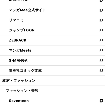
で
ィ
い
新
開
ン
ウ
し
マンガMee公式サイト
く
ド
ィ
い
新
ウ
ン
ウ
し
リマコミ
で
ド
ィ
い
新
開
ウ
ン
ウ
し
ジャンプTOON
く
で
ド
ィ
い
新
開
ウ
ン
ウ
し
ZEBRACK
く
で
ド
ィ
い
新
開
ウ
ン
ウ
し
マンガMeets
く
で
ド
ィ
い
新
開
ウ
ン
ウ
し
S-MANGA
く
で
ド
ィ
い
新
開
ウ
ン
ウ
し
集英社コミック文庫
く
で
ド
ィ
い
新
開
ウ
ン
ウ
し
取材・ファッション
く
で
ド
ィ
い
開
ウ
ン
ウ
ファッション・美容
く
で
ド
ィ
開
ウ
ン
Seventeen
く
で
ド
新