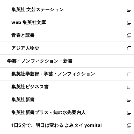
開
ウ
し
集英社 文芸ステーション
く
ィ
い
新
ン
ウ
し
web 集英社文庫
ド
ィ
い
新
ウ
ン
ウ
し
青春と読書
で
ド
ィ
い
新
開
ウ
ン
ウ
し
アジア人物史
く
で
ド
ィ
い
新
開
ウ
ン
ウ
し
学芸・ノンフィクション・新書
く
で
ド
ィ
い
開
ウ
ン
ウ
集英社学芸部 - 学芸・ノンフィクション
く
で
ド
ィ
新
開
ウ
ン
し
集英社ビジネス書
く
で
ド
い
新
開
ウ
ウ
し
集英社新書
く
で
ィ
い
新
開
ン
ウ
し
集英社新書プラス - 知の水先案内人
く
ド
ィ
い
新
ウ
ン
ウ
し
1日5分で、明日は変わる よみタイ yomitai
で
ド
ィ
い
新
開
ウ
ン
ウ
し