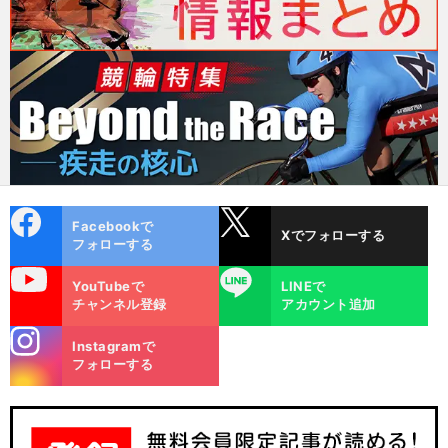
cebo
X
Facebookで
Xでフォローする
ok
フォローする
uTube
LINE
YouTubeで
LINEで
チャンネル登録
アカウント追加
stagra
Instagramで
m
フォローする