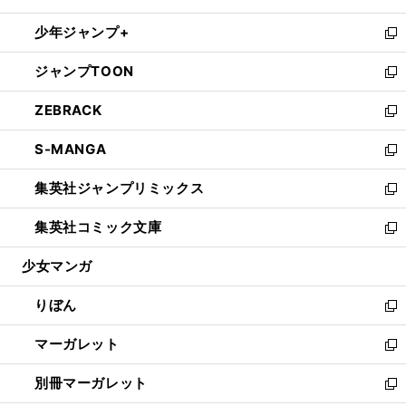
開
ウ
ン
ウ
し
少年ジャンプ+
く
で
ド
ィ
い
新
開
ウ
ン
ウ
し
ジャンプTOON
く
で
ド
ィ
い
新
開
ウ
ン
ウ
し
ZEBRACK
く
で
ド
ィ
い
新
開
ウ
ン
ウ
し
S-MANGA
く
で
ド
ィ
い
新
開
ウ
ン
ウ
し
集英社ジャンプリミックス
く
で
ド
ィ
い
新
開
ウ
ン
ウ
し
集英社コミック文庫
く
で
ド
ィ
い
新
開
ウ
ン
ウ
し
少女マンガ
く
で
ド
ィ
い
開
ウ
ン
ウ
りぼん
く
で
ド
ィ
新
開
ウ
ン
し
マーガレット
く
で
ド
い
新
開
ウ
ウ
し
別冊マーガレット
く
で
ィ
い
新
開
ン
ウ