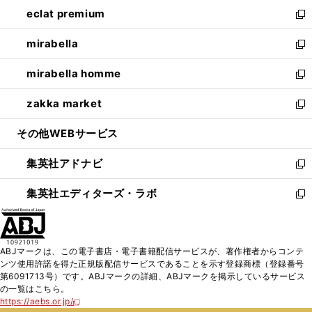
ン
ウ
し
eclat premium
く
で
ド
ィ
い
新
開
ウ
ン
ウ
し
mirabella
く
で
ド
ィ
い
新
開
ウ
ン
ウ
し
mirabella homme
く
で
ド
ィ
い
新
開
ウ
ン
ウ
し
zakka market
く
で
ド
ィ
い
新
開
ウ
ン
ウ
し
その他WEBサービス
く
で
ド
ィ
い
開
ウ
ン
ウ
集英社アドナビ
く
で
ド
ィ
新
開
ウ
ン
し
集英社エディターズ・ラボ
く
で
ド
い
新
開
ウ
ウ
し
く
で
ィ
い
開
ン
ウ
ABJマークは、この電子書店・電子書籍配信サービスが、著作権者からコンテ
く
ド
ィ
ンツ使用許諾を得た正規版配信サービスであることを示す登録商標（登録番号
ウ
ン
第6091713号）です。ABJマークの詳細、ABJマークを掲示しているサービス
で
ド
の一覧はこちら。
開
ウ
https://aebs.or.jp/
新