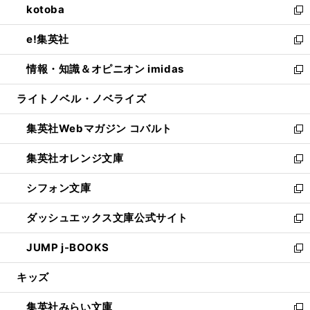
kotoba
く
で
ド
ィ
い
新
開
ウ
ン
ウ
し
e!集英社
く
で
ド
ィ
い
新
開
ウ
ン
ウ
し
情報・知識＆オピニオン imidas
く
で
ド
ィ
い
新
開
ウ
ン
ウ
し
ライトノベル・ノベライズ
く
で
ド
ィ
い
開
ウ
ン
ウ
集英社Webマガジン コバルト
く
で
ド
ィ
新
開
ウ
ン
し
集英社オレンジ文庫
く
で
ド
い
新
開
ウ
ウ
し
シフォン文庫
く
で
ィ
い
新
開
ン
ウ
し
ダッシュエックス文庫公式サイト
く
ド
ィ
い
新
ウ
ン
ウ
し
JUMP j-BOOKS
で
ド
ィ
い
新
開
ウ
ン
ウ
し
キッズ
く
で
ド
ィ
い
開
ウ
ン
ウ
集英社みらい文庫
く
で
ド
ィ