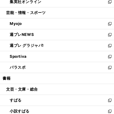
集英社オンライン
く
で
ド
ィ
い
新
開
ウ
ン
ウ
し
芸能・情報・スポーツ
く
で
ド
ィ
い
開
ウ
ン
ウ
Myojo
く
で
ド
ィ
新
開
ウ
ン
し
週プレNEWS
く
で
ド
い
新
開
ウ
ウ
し
週プレ グラジャパ!
く
で
ィ
い
新
開
ン
ウ
し
Sportiva
く
ド
ィ
い
新
ウ
ン
ウ
し
パラスポ
で
ド
ィ
い
新
開
ウ
ン
ウ
し
書籍
く
で
ド
ィ
い
開
ウ
ン
ウ
文芸・文庫・総合
く
で
ド
ィ
開
ウ
ン
すばる
く
で
ド
新
開
ウ
し
小説すばる
く
で
い
新