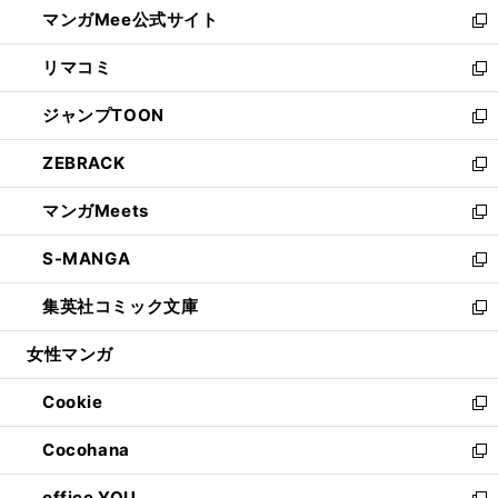
し
マンガMee公式サイト
く
ド
ィ
い
新
ウ
ン
ウ
し
リマコミ
で
ド
ィ
い
新
開
ウ
ン
ウ
し
ジャンプTOON
く
で
ド
ィ
い
新
開
ウ
ン
ウ
し
ZEBRACK
く
で
ド
ィ
い
新
開
ウ
ン
ウ
し
マンガMeets
く
で
ド
ィ
い
新
開
ウ
ン
ウ
し
S-MANGA
く
で
ド
ィ
い
新
開
ウ
ン
ウ
し
集英社コミック文庫
く
で
ド
ィ
い
新
開
ウ
ン
ウ
し
女性マンガ
く
で
ド
ィ
い
開
ウ
ン
ウ
Cookie
く
で
ド
ィ
新
開
ウ
ン
し
Cocohana
く
で
ド
い
新
開
ウ
ウ
し
office YOU
く