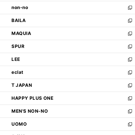
開
ウ
し
non-no
く
で
い
新
開
ウ
し
BAILA
く
ィ
い
新
ン
ウ
し
MAQUIA
ド
ィ
い
新
ウ
ン
ウ
し
SPUR
で
ド
ィ
い
新
開
ウ
ン
ウ
し
LEE
く
で
ド
ィ
い
新
開
ウ
ン
ウ
し
eclat
く
で
ド
ィ
い
新
開
ウ
ン
ウ
し
T JAPAN
く
で
ド
ィ
い
新
開
ウ
ン
ウ
し
HAPPY PLUS ONE
く
で
ド
ィ
い
新
開
ウ
ン
ウ
し
MEN'S NON-NO
く
で
ド
ィ
い
新
開
ウ
ン
ウ
し
UOMO
く
で
ド
ィ
い
新
開
ウ
ン
ウ
し