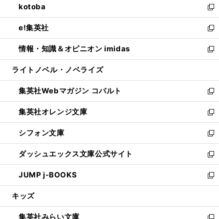
kotoba
く
で
ド
ィ
い
新
開
ウ
ン
ウ
し
e!集英社
く
で
ド
ィ
い
新
開
ウ
ン
ウ
し
情報・知識＆オピニオン imidas
く
で
ド
ィ
い
新
開
ウ
ン
ウ
し
ライトノベル・ノベライズ
く
で
ド
ィ
い
開
ウ
ン
ウ
集英社Webマガジン コバルト
く
で
ド
ィ
新
開
ウ
ン
し
集英社オレンジ文庫
く
で
ド
い
新
開
ウ
ウ
し
シフォン文庫
く
で
ィ
い
新
開
ン
ウ
し
ダッシュエックス文庫公式サイト
く
ド
ィ
い
新
ウ
ン
ウ
し
JUMP j-BOOKS
で
ド
ィ
い
新
開
ウ
ン
ウ
し
キッズ
く
で
ド
ィ
い
開
ウ
ン
ウ
集英社みらい文庫
く
で
ド
ィ