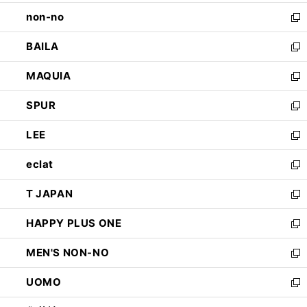
開
ウ
し
non-no
く
で
い
新
開
ウ
し
BAILA
く
ィ
い
新
ン
ウ
し
MAQUIA
ド
ィ
い
新
ウ
ン
ウ
し
SPUR
で
ド
ィ
い
新
開
ウ
ン
ウ
し
LEE
く
で
ド
ィ
い
新
開
ウ
ン
ウ
し
eclat
く
で
ド
ィ
い
新
開
ウ
ン
ウ
し
T JAPAN
く
で
ド
ィ
い
新
開
ウ
ン
ウ
し
HAPPY PLUS ONE
く
で
ド
ィ
い
新
開
ウ
ン
ウ
し
MEN'S NON-NO
く
で
ド
ィ
い
新
開
ウ
ン
ウ
し
UOMO
く
で
ド
ィ
い
新
開
ウ
ン
ウ
し