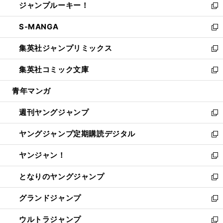
ジャンプルーキー！
く
で
ド
ィ
い
新
開
ウ
ン
ウ
し
S-MANGA
く
で
ド
ィ
い
新
開
ウ
ン
ウ
し
集英社ジャンプリミックス
く
で
ド
ィ
い
新
開
ウ
ン
ウ
し
集英社コミック文庫
く
で
ド
ィ
い
新
開
ウ
ン
ウ
し
青年マンガ
く
で
ド
ィ
い
開
ウ
ン
ウ
週刊ヤングジャンプ
く
で
ド
ィ
新
開
ウ
ン
し
ヤングジャンプ定期購読デジタル
く
で
ド
い
新
開
ウ
ウ
し
ヤンジャン！
く
で
ィ
い
新
開
ン
ウ
し
となりのヤングジャンプ
く
ド
ィ
い
新
ウ
ン
ウ
し
グランドジャンプ
で
ド
ィ
い
新
開
ウ
ン
ウ
し
ウルトラジャンプ
く
で
ド
ィ
い
新