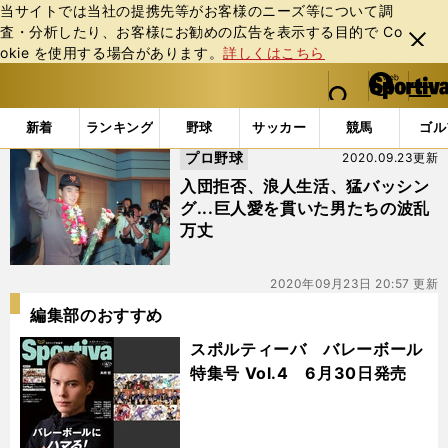
当サイトでは当社の提携先等がお客様のニーズ等について調
査・分析したり、お客様にお勧めの広告を表⽰する⽬的で Co
閉じ
okie を使⽤する場合があります。
詳しくはこちら
る
マイペ
web Sportiva (webスポルティーバ)
検索
メニュ
we
ー
「#沢村拓一」の最新ニュース・ 情報
b
ジ
新着
ランキング
野球
サッカー
競馬
ゴル
ス
プロ野球
2020.09.23更新
ポ
ル
入団拒否、浪人生活、猛バッシン
テ
グ...巨人愛を貫いた男たちの波乱
ィ
万丈
ー
バ
2020年09月23日 20:57 更新
編集部のおすすめ
スポルティーバ バレーボール
特集号 Vol.4 6月30日発売