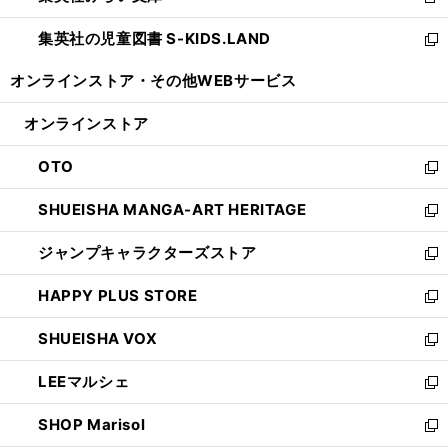
新
開
ウ
ン
し
集英社の児童図書 S-KIDS.LAND
く
で
ド
い
新
開
ウ
ウ
し
オンラインストア・
その他WEBサービス
く
で
ィ
い
開
ン
ウ
オンラインストア
く
ド
ィ
ウ
ン
OTO
で
ド
新
開
ウ
し
SHUEISHA MANGA-ART HERITAGE
く
で
い
新
開
ウ
し
ジャンプキャラクターズストア
く
ィ
い
新
ン
ウ
し
HAPPY PLUS STORE
ド
ィ
い
新
ウ
ン
ウ
し
SHUEISHA VOX
で
ド
ィ
い
新
開
ウ
ン
ウ
し
LEEマルシェ
く
で
ド
ィ
い
新
開
ウ
ン
ウ
し
SHOP Marisol
く
で
ド
ィ
い
新
開
ウ