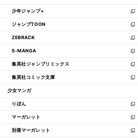
開
ウ
ン
ウ
し
少年ジャンプ+
く
で
ド
ィ
い
新
開
ウ
ン
ウ
し
ジャンプTOON
く
で
ド
ィ
い
新
開
ウ
ン
ウ
し
ZEBRACK
く
で
ド
ィ
い
新
開
ウ
ン
ウ
し
S-MANGA
く
で
ド
ィ
い
新
開
ウ
ン
ウ
し
集英社ジャンプリミックス
く
で
ド
ィ
い
新
開
ウ
ン
ウ
し
集英社コミック文庫
く
で
ド
ィ
い
新
開
ウ
ン
ウ
し
少女マンガ
く
で
ド
ィ
い
開
ウ
ン
ウ
りぼん
く
で
ド
ィ
新
開
ウ
ン
し
マーガレット
く
で
ド
い
新
開
ウ
ウ
し
別冊マーガレット
く
で
ィ
い
新
開
ン
ウ