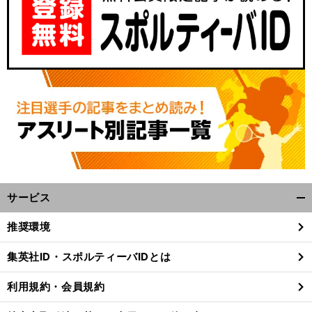
サービス
開
く/
推奨環境
閉
じ
集英社ID・スポルティーバIDとは
る
利用規約・会員規約