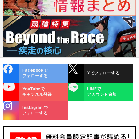
cebo
X
Facebookで
Xでフォローする
ok
フォローする
uTube
LINE
YouTubeで
LINEで
チャンネル登録
アカウント追加
stagra
Instagramで
m
フォローする