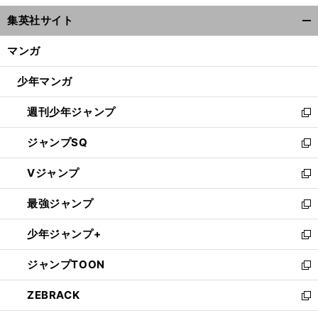
ウ
集英社サイト
ィ
開
ン
く/
マンガ
ド
閉
ウ
じ
少年マンガ
で
る
開
週刊少年ジャンプ
く
新
し
ジャンプSQ
い
新
ウ
し
Vジャンプ
ィ
い
新
ン
ウ
し
最強ジャンプ
ド
ィ
い
新
ウ
ン
ウ
し
少年ジャンプ+
で
ド
ィ
い
新
開
ウ
ン
ウ
し
ジャンプTOON
く
で
ド
ィ
い
新
開
ウ
ン
ウ
し
ZEBRACK
く
で
ド
ィ
い
新
開
ウ
ン
ウ
し