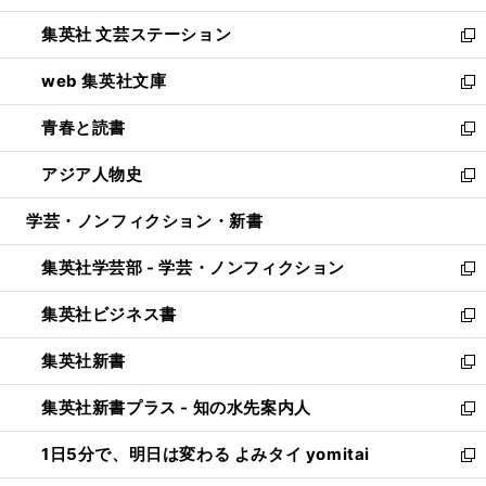
開
ウ
し
集英社 文芸ステーション
く
ィ
い
新
ン
ウ
し
web 集英社文庫
ド
ィ
い
新
ウ
ン
ウ
し
青春と読書
で
ド
ィ
い
新
開
ウ
ン
ウ
し
アジア人物史
く
で
ド
ィ
い
新
開
ウ
ン
ウ
し
学芸・ノンフィクション・新書
く
で
ド
ィ
い
開
ウ
ン
ウ
集英社学芸部 - 学芸・ノンフィクション
く
で
ド
ィ
新
開
ウ
ン
し
集英社ビジネス書
く
で
ド
い
新
開
ウ
ウ
し
集英社新書
く
で
ィ
い
新
開
ン
ウ
し
集英社新書プラス - 知の水先案内人
く
ド
ィ
い
新
ウ
ン
ウ
し
1日5分で、明日は変わる よみタイ yomitai
で
ド
ィ
い
新
開
ウ
ン
ウ
し