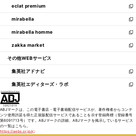
ン
ウ
し
eclat premium
く
で
ド
ィ
い
新
開
ウ
ン
ウ
し
mirabella
く
で
ド
ィ
い
新
開
ウ
ン
ウ
し
mirabella homme
く
で
ド
ィ
い
新
開
ウ
ン
ウ
し
zakka market
く
で
ド
ィ
い
新
開
ウ
ン
ウ
し
その他WEBサービス
く
で
ド
ィ
い
開
ウ
ン
ウ
集英社アドナビ
く
で
ド
ィ
新
開
ウ
ン
し
集英社エディターズ・ラボ
く
で
ド
い
新
開
ウ
ウ
し
く
で
ィ
い
開
ン
ウ
ABJマークは、この電子書店・電子書籍配信サービスが、著作権者からコンテ
く
ド
ィ
ンツ使用許諾を得た正規版配信サービスであることを示す登録商標（登録番号
ウ
ン
第6091713号）です。ABJマークの詳細、ABJマークを掲示しているサービス
で
ド
の一覧はこちら。
開
ウ
https://aebs.or.jp/
新