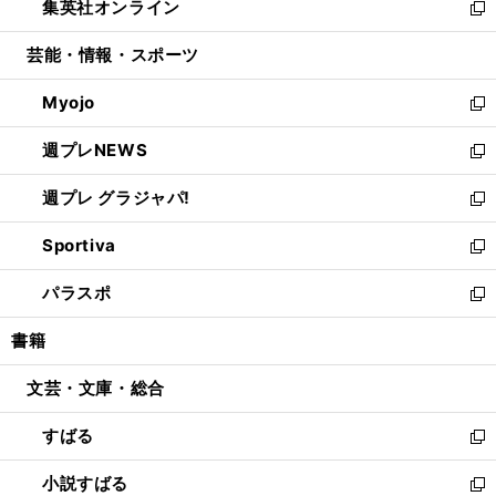
集英社オンライン
く
で
ド
ィ
い
新
開
ウ
ン
ウ
し
芸能・情報・スポーツ
く
で
ド
ィ
い
開
ウ
ン
ウ
Myojo
く
で
ド
ィ
新
開
ウ
ン
し
週プレNEWS
く
で
ド
い
新
開
ウ
ウ
し
週プレ グラジャパ!
く
で
ィ
い
新
開
ン
ウ
し
Sportiva
く
ド
ィ
い
新
ウ
ン
ウ
し
パラスポ
で
ド
ィ
い
新
開
ウ
ン
ウ
し
書籍
く
で
ド
ィ
い
開
ウ
ン
ウ
文芸・文庫・総合
く
で
ド
ィ
開
ウ
ン
すばる
く
で
ド
新
開
ウ
し
小説すばる
く
で
い
新