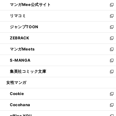
し
マンガMee公式サイト
く
ド
ィ
い
新
ウ
ン
ウ
し
リマコミ
で
ド
ィ
い
新
開
ウ
ン
ウ
し
ジャンプTOON
く
で
ド
ィ
い
新
開
ウ
ン
ウ
し
ZEBRACK
く
で
ド
ィ
い
新
開
ウ
ン
ウ
し
マンガMeets
く
で
ド
ィ
い
新
開
ウ
ン
ウ
し
S-MANGA
く
で
ド
ィ
い
新
開
ウ
ン
ウ
し
集英社コミック文庫
く
で
ド
ィ
い
新
開
ウ
ン
ウ
し
女性マンガ
く
で
ド
ィ
い
開
ウ
ン
ウ
Cookie
く
で
ド
ィ
新
開
ウ
ン
し
Cocohana
く
で
ド
い
新
開
ウ
ウ
し
office YOU
く