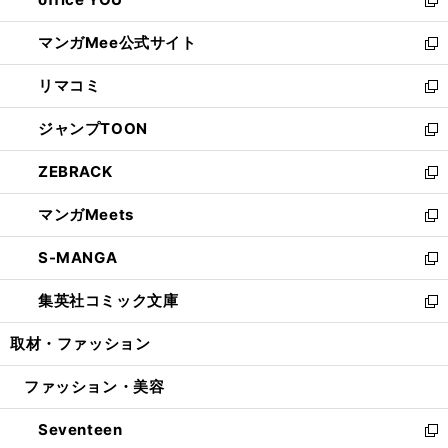
で
ィ
い
新
開
ン
ウ
し
マンガMee公式サイト
く
ド
ィ
い
新
ウ
ン
ウ
し
リマコミ
で
ド
ィ
い
新
開
ウ
ン
ウ
し
ジャンプTOON
く
で
ド
ィ
い
新
開
ウ
ン
ウ
し
ZEBRACK
く
で
ド
ィ
い
新
開
ウ
ン
ウ
し
マンガMeets
く
で
ド
ィ
い
新
開
ウ
ン
ウ
し
S-MANGA
く
で
ド
ィ
い
新
開
ウ
ン
ウ
し
集英社コミック文庫
く
で
ド
ィ
い
新
開
ウ
ン
ウ
し
取材・ファッション
く
で
ド
ィ
い
開
ウ
ン
ウ
ファッション・美容
く
で
ド
ィ
開
ウ
ン
Seventeen
く
で
ド
新