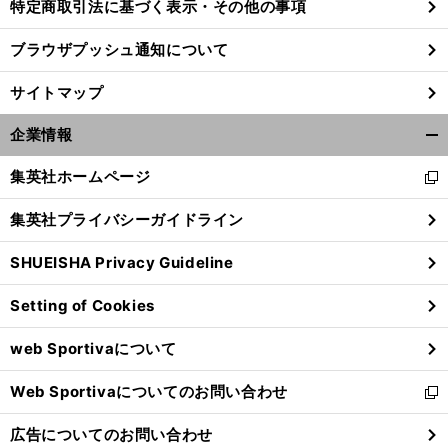
特定商取引法に基づく表示・その他の事項
ブラウザプッシュ通知について
サイトマップ
企業情報
開
く/
集英社ホームページ
新
閉
し
じ
集英社プライバシーガイドライン
い
る
ウ
SHUEISHA Privacy Guideline
ィ
ン
Setting of Cookies
ド
ウ
web Sportivaについて
で
開
Web Sportivaについてのお問い合わせ
く
新
し
広告についてのお問い合わせ
い