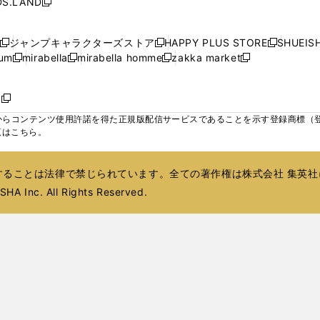
S.LAND
開
開
開
開
新
ウ
ウ
ウ
ド
ド
ウ
ド
ウ
ド
く
く
く
く
し
ィ
ィ
ィ
ウ
ウ
で
ウ
で
ウ
い
ン
ン
ン
ジャンプキャラクターズストア
HAPPY PLUS STORE
SHUEIS
で
で
開
で
開
で
新
新
新
ウ
ド
ド
ド
ium
mirabella
mirabella homme
zakka market
開
開
く
開
く
開
し
新
新
新
し
新
し
ィ
ウ
ウ
ウ
く
く
く
く
い
し
し
い
し
し
い
ン
で
で
で
ウ
い
い
ウ
い
い
ウ
ド
ボ
開
開
開
新
ィ
ウ
ウ
ィ
ウ
ウ
ィ
ウ
く
く
く
し
らコンテンツ使用許諾を得た正規版配信サービスであることを示す登録商標（登録番
ン
ィ
ィ
ン
ィ
ィ
ン
で
い
覧はこちら。
ド
ン
ン
ド
ン
ン
ド
開
ウ
ウ
ド
ド
ウ
ド
ド
ウ
く
ィ
で
ウ
ウ
で
ウ
ウ
で
ることは法律で禁じられています。全ての著作権は株式会社 集英社
ン
開
で
で
開
で
で
開
ド
HA Inc. All Rights Reserved.
く
開
開
く
開
開
く
ウ
く
く
く
く
で
開
く