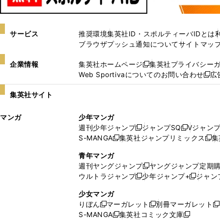
サービス
推奨環境
集英社ID・スポルティーバIDとは
ブラウザプッシュ通知について
サイトマッ
企業情報
集英社ホームページ
集英社プライバシー
新
Web Sportivaについてのお問い合わせ
広
し
新
い
し
集英社サイト
ウ
い
ィ
ウ
マンガ
少年マンガ
ン
ィ
週刊少年ジャンプ
ジャンプSQ
Vジャン
ド
ン
新
新
S-MANGA
集英社ジャンプリミックス
集
ウ
ド
新
し
し
新
で
ウ
し
い
い
し
青年マンガ
開
で
い
ウ
ウ
い
週刊ヤングジャンプ
ヤングジャンプ定期
新
く
開
ウ
ィ
ィ
ウ
ウルトラジャンプ
少年ジャンプ+
ジャン
新
し
新
く
ィ
ン
ン
ィ
し
い
し
ン
ド
ド
ン
少女マンガ
い
ウ
い
ド
ウ
ウ
ド
りぼん
マーガレット
別冊マーガレット
新
新
新
ウ
ィ
ウ
ウ
で
で
ウ
S-MANGA
集英社コミック文庫
し
新
し
新
ィ
ン
ィ