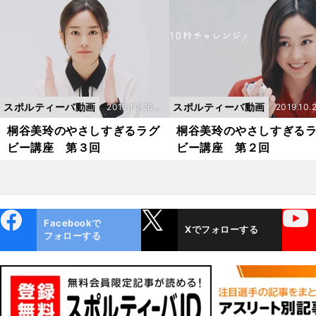
スポルティーバ動画
スポルティーバ動画
2019.10.20
2019.10.
更新
更新
桐谷美玲のやさしすぎるラグ
桐谷美玲のやさしすぎる
ビー講座 第３回
ビー講座 第２回
ebo
X
YouTube
Facebookで
Xでフォローする
ok
フォローする