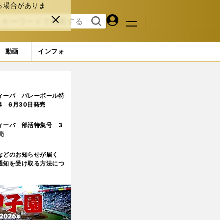
る場合がありま
マイペ
閉じ
検索
メニュ
ー
る
す
ジ
る
動画
インフォ
ィーバ バレーボール特
.4 6月30日発売
ィーバ 部活特集号 3
売
などのお知らせが届く
通知を受け取る方法につ