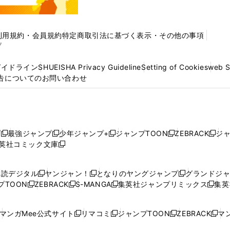
利用規約・会員規約
特定商取引法に基づく表示・その他の事項
プ
ガイドライン
SHUEISHA Privacy Guideline
Setting of Cookies
web 
告についてのお問い合わせ
プ
最強ジャンプ
少年ジャンプ+
ジャンプTOON
ZEBRACK
ジ
新
新
新
新
新
英社コミック文庫
し
新
し
し
し
し
い
い
し
い
い
い
ウ
ウ
い
ウ
ウ
ウ
購読デジタル
ヤンジャン！
となりのヤングジャンプ
グランドジ
新
新
新
ィ
ィ
ウ
ィ
ィ
ィ
プTOON
ZEBRACK
S-MANGA
集英社ジャンプリミックス
集英
新
し
新
し
新
し
新
ン
ン
ィ
ン
ン
ン
し
い
し
い
し
い
し
ド
ド
ン
ド
ド
ド
い
ウ
い
ウ
い
ウ
い
ウ
ウ
ド
ウ
ウ
ウ
マンガMee公式サイト
リマコミ
ジャンプTOON
ZEBRACK
マン
新
新
新
新
ウ
ィ
ウ
ィ
ウ
ィ
ウ
で
で
ウ
で
で
で
し
し
し
し
し
ィ
ン
ィ
ン
ィ
ン
ィ