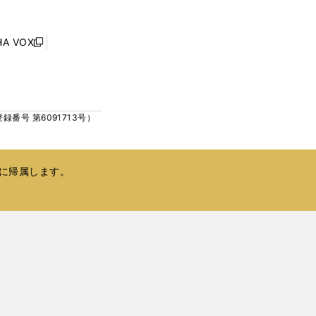
ウ
ウ
ィ
で
ン
HA VOX
開
新
ド
く
し
ウ
い
で
ウ
開
ィ
く
号 第6091713号）
ン
ド
ウ
で
に帰属します。
開
く