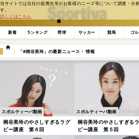
当サイトでは当社の提携先等がお客様のニーズ等について調査・分析し
web Sportiva (webスポルティーバ)
す。
詳しくはこちら
新着
ランキング
野球
サッカー
競馬
ゴル
we
「#桐谷美玲」の最新ニュース・ 情報
b
ス
ポ
ル
テ
ィ
ー
バ
スポルティーバ動画
スポルティーバ動画
2019.12.16更
2019.10.
新
更新
桐谷美玲のやさしすぎるラグ
桐谷美玲のやさしすぎる
ビー講座 第６回
ビー講座 第５回