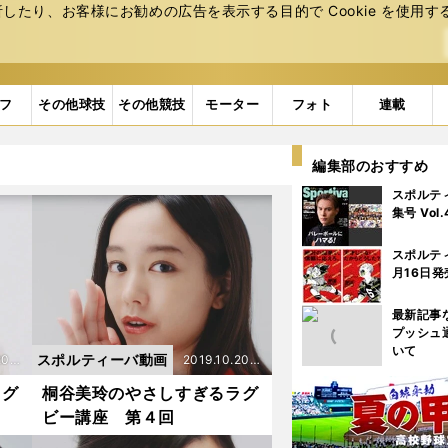
たり、お客様にお勧めの広告を表⽰する⽬的で Cookie を使⽤す
フ
その他球技
その他競技
モーター
フォト
連載
編集部のおすすめ
スポルテ
集号 Vol
スポルテ
月16日発
最新記事
プッシュ
いて
スポルティーバ動画
20
2019.10.20
更新
ラグ
桐谷美玲のやさしすぎるラグ
ビー講座 第４回