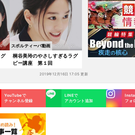
スポルティーバ動画
20
2019.10.20
更新
ラグ
桐谷美玲のやさしすぎるラグ
ビー講座 第１回
2019年12月16日 17:05 更新
Instagra
LINE
YouTubeで
LINEで
Inst
m
チャンネル登録
アカウント追加
フォ