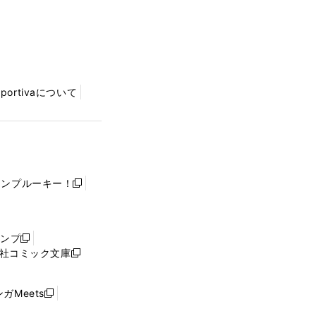
Sportivaについて
ャンプルーキー！
新
し
い
ウ
ャンプ
新
ィ
社コミック文庫
し
新
ン
い
し
ド
ウ
い
ウ
ガMeets
新
ィ
ウ
で
し
ン
ィ