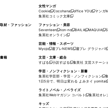
で
開
開
で
い
し
い
し
ン
ド
ン
女性マンガ
開
く
く
開
ウ
い
ウ
い
ド
ウ
ド
Cookie
Cocohana
office YOU
マンガM
く
く
新
新
新
ィ
ウ
ィ
ウ
ウ
で
ウ
集英社コミック文庫
し
新
し
し
ン
ィ
ン
ィ
で
開
で
い
し
い
い
ド
ン
ド
ン
取材・ファッション
ファッション・美容
開
く
開
ウ
い
ウ
ウ
ウ
ド
ウ
ド
Seventeen
non-no
BAILA
MAQUIA
S
く
く
新
新
新
新
ィ
ウ
ィ
ィ
で
ウ
で
ウ
集英社オンライン
し
新
し
し
し
ン
ィ
ン
ン
開
で
開
で
い
し
い
い
い
ド
ン
ド
ド
芸能・情報・スポーツ
く
開
く
開
ウ
い
ウ
ウ
ウ
ウ
ド
ウ
ウ
Myojo
週プレNEWS
週プレ グラジャパ!
く
く
新
新
新
ィ
ウ
ィ
ィ
ィ
で
ウ
で
で
し
し
ン
ィ
ン
ン
ン
書籍
文芸・文庫・総合
開
で
開
開
い
い
ド
ン
ド
ド
ド
すばる
小説すばる
集英社 文芸ステーシ
く
開
く
く
新
新
ウ
ウ
ウ
ド
ウ
ウ
ウ
く
し
し
ィ
ィ
学芸・ノンフィクション・新書
で
ウ
で
で
で
い
い
ン
ン
集英社学芸部 - 学芸・ノンフィクション
開
で
開
開
開
新
ウ
ウ
ド
ド
1日5分で、明日は変わる よみタイ yomitai
く
開
く
く
く
し
新
ィ
ィ
ウ
ウ
く
い
ン
ン
ライトノベル・ノベライズ
で
で
ウ
ド
ド
集英社Webマガジン コバルト
集英社オレ
開
開
新
ィ
ウ
ウ
く
く
し
ン
キッズ
で
で
い
ド