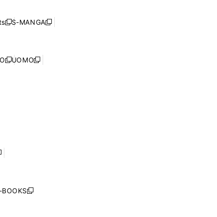
開
い
ド
ン
く
ウ
ウ
ド
s
S-MANGA
新
新
ィ
で
ウ
し
し
ン
開
で
い
い
ド
く
開
ウ
ウ
ウ
NO
UOMO
く
新
新
ィ
ィ
で
し
し
ン
ン
開
い
い
ド
ド
く
ウ
ウ
ウ
ウ
ィ
ィ
で
で
ン
ン
開
開
ド
ド
く
く
ウ
ウ
で
で
開
開
く
く
し
い
ウ
j-BOOKS
新
ィ
し
ン
い
ド