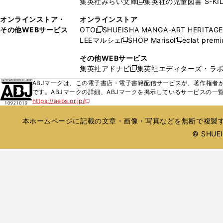
集英社みらい文庫
集英社の児童図書 S-KID
開
開
新
ウ
ウ
く
く
し
ィ
オンラインストア・
オンラインストア
で
い
ン
その他WEBサービス
OTO
SHUEISHA MANGA-ART HERITAGE
開
新
ウ
ド
LEEマルシェ
SHOP Marisol
eclat prem
く
し
新
新
ィ
ウ
い
し
し
ン
その他WEBサービス
で
ウ
い
い
ド
集英社アドナビ
集英社エディターズ・ラ
開
新
ィ
ウ
ウ
ウ
く
し
ABJマークは、この電子書店・電子書籍配信サービスが、著作権者か
ン
ィ
ィ
で
い
です。ABJマークの詳細、ABJマークを掲示しているサービスの一
ド
ン
ン
開
https://aebs.or.jp/
ウ
新
ウ
ド
ド
く
し
ィ
で
ウ
ウ
い
本ホームページに記載の文章・画像・写真などを無断で複製す
ン
開
で
で
ウ
ド
© SHUEIS
ィ
く
開
開
ン
ウ
く
く
ド
で
ウ
開
で
開
く
く