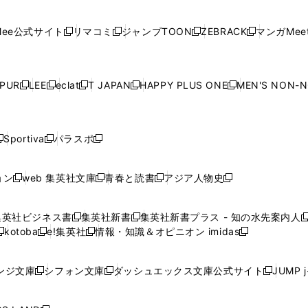
開
開
で
開
開
開
い
い
い
い
い
ン
ド
ン
ド
ン
ド
ン
く
く
開
く
く
く
ウ
ウ
ウ
ウ
ウ
ド
ウ
ド
ウ
ド
ウ
ド
ee公式サイト
リマコミ
ジャンプTOON
ZEBRACK
マンガMeet
く
新
新
新
新
ィ
ィ
ィ
ィ
ィ
ウ
で
ウ
で
ウ
で
ウ
し
し
し
し
ン
ン
ン
ン
ン
で
開
で
開
で
開
で
い
い
い
い
ド
ド
ド
ド
ド
開
く
開
く
開
く
開
ウ
ウ
ウ
ウ
ウ
ウ
ウ
ウ
ウ
PUR
LEE
eclat
T JAPAN
HAPPY PLUS ONE
MEN'S NON-
く
く
く
く
新
新
新
新
新
ィ
ィ
ィ
ィ
で
で
で
で
で
し
し
し
し
し
ン
ン
ン
ン
開
開
開
開
開
い
い
い
い
い
ド
ド
ド
ド
く
く
く
く
く
ウ
ウ
ウ
ウ
ウ
ウ
ウ
ウ
ウ
Sportiva
パラスポ
新
新
ィ
ィ
ィ
ィ
ィ
で
で
で
で
し
し
し
ン
ン
ン
ン
ン
開
開
開
開
い
い
い
ド
ド
ド
ド
ド
ョン
web 集英社文庫
青春と読書
アジア人物史
く
く
く
く
新
新
新
新
ウ
ウ
ウ
ウ
ウ
ウ
ウ
ウ
し
し
し
し
ィ
ィ
ィ
で
で
で
で
で
い
い
い
い
ン
ン
ン
集英社ビジネス書
集英社新書
集英社新書プラス - 知の水先案内人
開
開
開
開
開
新
新
新
ウ
ウ
ウ
ウ
ド
ド
ド
kotoba
e!集英社
情報・知識＆オピニオン imidas
く
く
く
く
く
新
し
新
し
新
ィ
ィ
ィ
ィ
ウ
ウ
ウ
し
し
い
し
い
し
ン
ン
ン
ン
で
で
で
い
い
ウ
い
ウ
い
ド
ド
ド
ド
ンジ文庫
シフォン文庫
ダッシュエックス文庫公式サイト
JUMP 
開
開
開
新
新
新
ウ
ウ
ィ
ウ
ィ
ウ
ウ
ウ
ウ
ウ
く
く
く
し
し
し
ィ
ィ
ン
ィ
ン
ィ
で
で
で
で
い
い
い
ン
ン
ド
ン
ド
ン