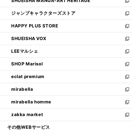
SHUEISHA MANGA-ART HERITAGE
く
で
い
新
開
ウ
し
ジャンプキャラクターズストア
く
ィ
い
新
ン
ウ
し
HAPPY PLUS STORE
ド
ィ
い
新
ウ
ン
ウ
し
SHUEISHA VOX
で
ド
ィ
い
新
開
ウ
ン
ウ
し
LEEマルシェ
く
で
ド
ィ
い
新
開
ウ
ン
ウ
し
SHOP Marisol
く
で
ド
ィ
い
新
開
ウ
ン
ウ
し
eclat premium
く
で
ド
ィ
い
新
開
ウ
ン
ウ
し
mirabella
く
で
ド
ィ
い
新
開
ウ
ン
ウ
し
mirabella homme
く
で
ド
ィ
い
新
開
ウ
ン
ウ
し
zakka market
く
で
ド
ィ
い
新
開
ウ
ン
ウ
し
その他WEBサービス
く
で
ド
ィ
い