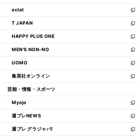
開
ウ
ン
ウ
し
eclat
く
で
ド
ィ
い
新
開
ウ
ン
ウ
し
T JAPAN
く
で
ド
ィ
い
新
開
ウ
ン
ウ
し
HAPPY PLUS ONE
く
で
ド
ィ
い
新
開
ウ
ン
ウ
し
MEN'S NON-NO
く
で
ド
ィ
い
新
開
ウ
ン
ウ
し
UOMO
く
で
ド
ィ
い
新
開
ウ
ン
ウ
し
集英社オンライン
く
で
ド
ィ
い
新
開
ウ
ン
ウ
し
芸能・情報・スポーツ
く
で
ド
ィ
い
開
ウ
ン
ウ
Myojo
く
で
ド
ィ
新
開
ウ
ン
し
週プレNEWS
く
で
ド
い
新
開
ウ
ウ
し
週プレ グラジャパ!
く
で
ィ
い
新
開
ン
ウ
し