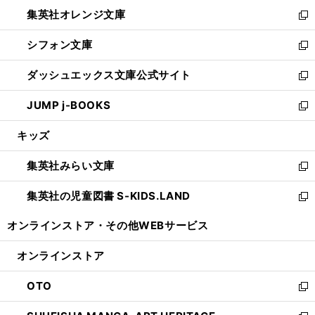
ウ
ン
し
集英社オレンジ文庫
く
で
ド
い
新
開
ウ
ウ
し
シフォン文庫
く
で
ィ
い
新
開
ン
ウ
し
ダッシュエックス文庫公式サイト
く
ド
ィ
い
新
ウ
ン
ウ
し
JUMP j-BOOKS
で
ド
ィ
い
新
開
ウ
ン
ウ
し
キッズ
く
で
ド
ィ
い
開
ウ
ン
ウ
集英社みらい文庫
く
で
ド
ィ
新
開
ウ
ン
し
集英社の児童図書 S-KIDS.LAND
く
で
ド
い
新
開
ウ
ウ
し
オンラインストア・
その他WEBサービス
く
で
ィ
い
開
ン
ウ
オンラインストア
く
ド
ィ
ウ
ン
OTO
で
ド
新
開
ウ
し