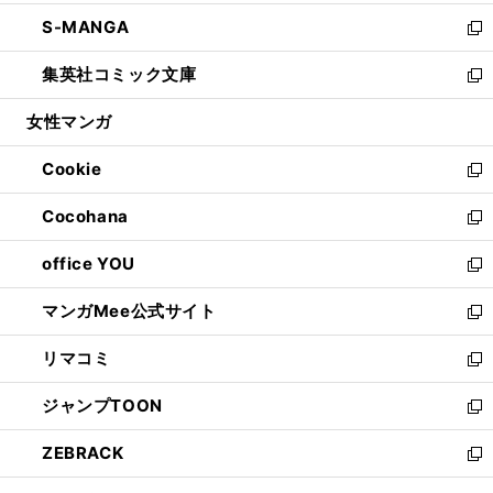
開
ウ
ン
ウ
し
S-MANGA
く
で
ド
ィ
い
新
開
ウ
ン
ウ
し
集英社コミック文庫
く
で
ド
ィ
い
新
開
ウ
ン
ウ
し
女性マンガ
く
で
ド
ィ
い
開
ウ
ン
ウ
Cookie
く
で
ド
ィ
新
開
ウ
ン
し
Cocohana
く
で
ド
い
新
開
ウ
ウ
し
office YOU
く
で
ィ
い
新
開
ン
ウ
し
マンガMee公式サイト
く
ド
ィ
い
新
ウ
ン
ウ
し
リマコミ
で
ド
ィ
い
新
開
ウ
ン
ウ
し
ジャンプTOON
く
で
ド
ィ
い
新
開
ウ
ン
ウ
し
ZEBRACK
く
で
ド
ィ
い
新
開
ウ
ン
ウ
し