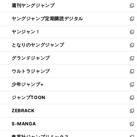
週刊ヤングジャンプ
く
で
ド
ィ
新
開
ウ
ン
し
ヤングジャンプ定期購読デジタル
く
で
ド
い
新
開
ウ
ウ
し
ヤンジャン！
く
で
ィ
い
新
開
ン
ウ
し
となりのヤングジャンプ
く
ド
ィ
い
新
ウ
ン
ウ
し
グランドジャンプ
で
ド
ィ
い
新
開
ウ
ン
ウ
し
ウルトラジャンプ
く
で
ド
ィ
い
新
開
ウ
ン
ウ
し
少年ジャンプ+
く
で
ド
ィ
い
新
開
ウ
ン
ウ
し
ジャンプTOON
く
で
ド
ィ
い
新
開
ウ
ン
ウ
し
ZEBRACK
く
で
ド
ィ
い
新
開
ウ
ン
ウ
し
S-MANGA
く
で
ド
ィ
い
新
開
ウ
ン
ウ
し
集英社ジャンプリミックス
く