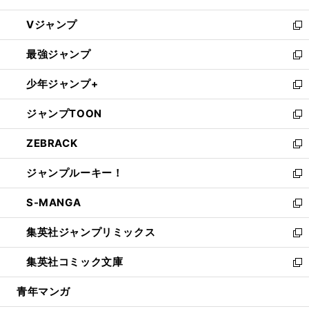
ウ
し
Vジャンプ
ィ
い
新
ン
ウ
し
最強ジャンプ
ド
ィ
い
新
ウ
ン
ウ
し
少年ジャンプ+
で
ド
ィ
い
新
開
ウ
ン
ウ
し
ジャンプTOON
く
で
ド
ィ
い
新
開
ウ
ン
ウ
し
ZEBRACK
く
で
ド
ィ
い
新
開
ウ
ン
ウ
し
ジャンプルーキー！
く
で
ド
ィ
い
新
開
ウ
ン
ウ
し
S-MANGA
く
で
ド
ィ
い
新
開
ウ
ン
ウ
し
集英社ジャンプリミックス
く
で
ド
ィ
い
新
開
ウ
ン
ウ
し
集英社コミック文庫
く
で
ド
ィ
い
新
開
ウ
ン
ウ
し
青年マンガ
く
で
ド
ィ
い
開
ウ
ン
ウ