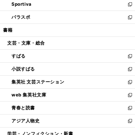
Sportiva
く
ド
ィ
い
新
ウ
ン
ウ
し
パラスポ
で
ド
ィ
い
新
開
ウ
ン
ウ
し
書籍
く
で
ド
ィ
い
開
ウ
ン
ウ
文芸・文庫・総合
く
で
ド
ィ
開
ウ
ン
すばる
く
で
ド
新
開
ウ
し
小説すばる
く
で
い
新
開
ウ
し
集英社 文芸ステーション
く
ィ
い
新
ン
ウ
し
web 集英社文庫
ド
ィ
い
新
ウ
ン
ウ
し
青春と読書
で
ド
ィ
い
新
開
ウ
ン
ウ
し
アジア人物史
く
で
ド
ィ
い
新
開
ウ
ン
ウ
し
学芸・ノンフィクション・新書
く
で
ド
ィ
い