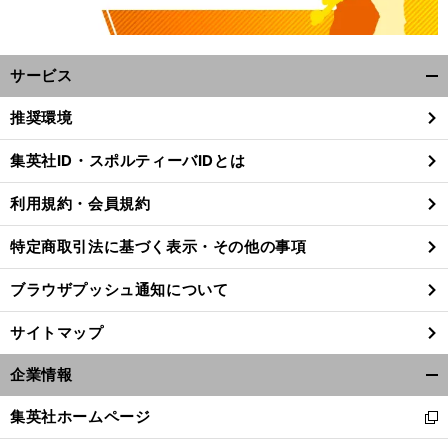
サービス
開
く/
推奨環境
閉
じ
集英社ID・スポルティーバIDとは
る
利用規約・会員規約
特定商取引法に基づく表示・その他の事項
ブラウザプッシュ通知について
サイトマップ
企業情報
開
く/
集英社ホームページ
新
閉
し
じ