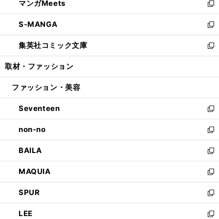
マンガMeets
く
で
ド
ィ
い
新
開
ウ
ン
ウ
し
S-MANGA
く
で
ド
ィ
い
新
開
ウ
ン
ウ
し
集英社コミック文庫
く
で
ド
ィ
い
新
開
ウ
ン
ウ
し
取材・ファッション
く
で
ド
ィ
い
開
ウ
ン
ウ
ファッション・美容
く
で
ド
ィ
開
ウ
ン
Seventeen
く
で
ド
新
開
ウ
し
non-no
く
で
い
新
開
ウ
し
BAILA
く
ィ
い
新
ン
ウ
し
MAQUIA
ド
ィ
い
新
ウ
ン
ウ
し
SPUR
で
ド
ィ
い
新
開
ウ
ン
ウ
し
LEE
く
で
ド
ィ
い
新