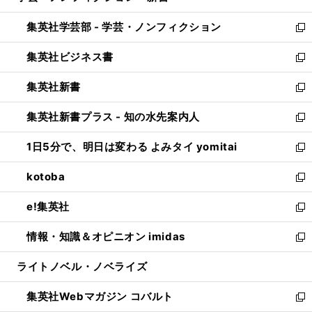
開
ウ
ン
ウ
集英社学芸部 - 学芸・ノンフィクション
く
で
ド
ィ
新
開
ウ
ン
し
集英社ビジネス書
く
で
ド
い
新
開
ウ
ウ
し
集英社新書
く
で
ィ
い
新
開
ン
ウ
し
集英社新書プラス - 知の水先案内人
く
ド
ィ
い
新
ウ
ン
ウ
し
1日5分で、明日は変わる よみタイ yomitai
で
ド
ィ
い
新
開
ウ
ン
ウ
し
kotoba
く
で
ド
ィ
い
新
開
ウ
ン
ウ
し
e!集英社
く
で
ド
ィ
い
新
開
ウ
ン
ウ
し
情報・知識＆オピニオン imidas
く
で
ド
ィ
い
新
開
ウ
ン
ウ
し
ライトノベル・ノベライズ
く
で
ド
ィ
い
開
ウ
ン
ウ
集英社Webマガジン コバルト
く
で
ド
ィ
新
開