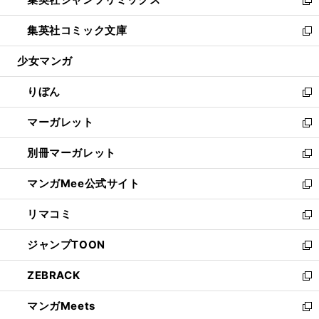
で
ド
ィ
い
新
開
ウ
ン
ウ
し
集英社コミック文庫
く
で
ド
ィ
い
新
開
ウ
ン
ウ
し
少女マンガ
く
で
ド
ィ
い
開
ウ
ン
ウ
りぼん
く
で
ド
ィ
新
開
ウ
ン
し
マーガレット
く
で
ド
い
新
開
ウ
ウ
し
別冊マーガレット
く
で
ィ
い
新
開
ン
ウ
し
マンガMee公式サイト
く
ド
ィ
い
新
ウ
ン
ウ
し
リマコミ
で
ド
ィ
い
新
開
ウ
ン
ウ
し
ジャンプTOON
く
で
ド
ィ
い
新
開
ウ
ン
ウ
し
ZEBRACK
く
で
ド
ィ
い
新
開
ウ
ン
ウ
し
マンガMeets
く
で
ド
ィ
い
新