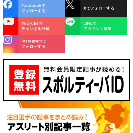
cebo
X
Facebookで
Xでフォローする
ok
フォローする
uTube
LINE
YouTubeで
LINEで
チャンネル登録
アカウント追加
stagra
Instagramで
m
フォローする