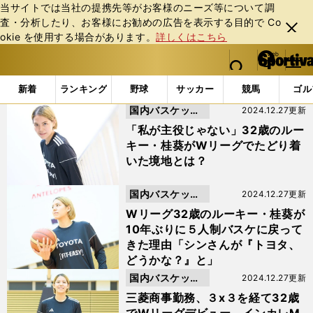
当サイトでは当社の提携先等がお客様のニーズ等について調
査・分析したり、お客様にお勧めの広告を表⽰する⽬的で Co
閉じ
okie を使⽤する場合があります。
詳しくはこちら
る
マイペ
web Sportiva (webスポルティーバ)
検索
メニュ
we
ー
「#桂葵」の最新ニュース・ 情報
b
ジ
新着
ランキング
野球
サッカー
競馬
ゴル
ス
国内バスケット
2024.12.27更新
ポ
ル
ボール
「私が主役じゃない」32歳のルー
テ
キー・桂葵がWリーグでたどり着
ィ
いた境地とは？
ー
バ
国内バスケット
2024.12.27更新
ボール
Wリーグ32歳のルーキー・桂葵が
10年ぶりに５人制バスケに戻って
きた理由「シンさんが『トヨタ、
どうかな？』と」
国内バスケット
2024.12.27更新
ボール
三菱商事勤務、３x３を経て32歳