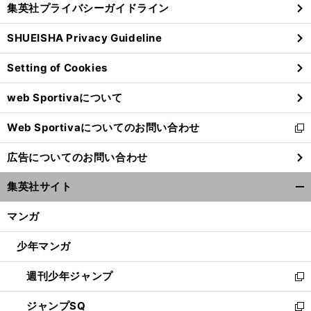
集英社プライバシーガイドライン
い
る
ウ
SHUEISHA Privacy Guideline
ィ
ン
Setting of Cookies
ド
ウ
web Sportivaについて
で
開
Web Sportivaについてのお問い合わせ
く
新
し
広告についてのお問い合わせ
い
ウ
集英社サイト
ィ
開
ン
く/
マンガ
ド
閉
ウ
じ
少年マンガ
で
る
開
週刊少年ジャンプ
く
新
し
ジャンプSQ
い
新