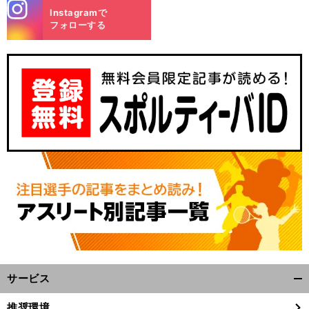
stagra
Instagramで
m
フォローする
サービス
開
く/
推奨環境