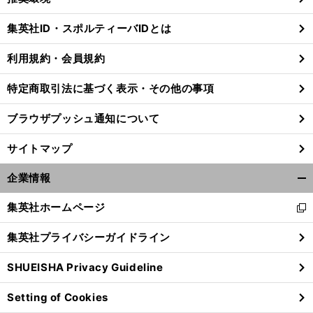
閉
じ
集英社ID・スポルティーバIDとは
る
利用規約・会員規約
特定商取引法に基づく表示・その他の事項
ブラウザプッシュ通知について
サイトマップ
企業情報
開
く/
集英社ホームページ
新
閉
し
じ
集英社プライバシーガイドライン
い
る
ウ
SHUEISHA Privacy Guideline
ィ
ン
Setting of Cookies
ド