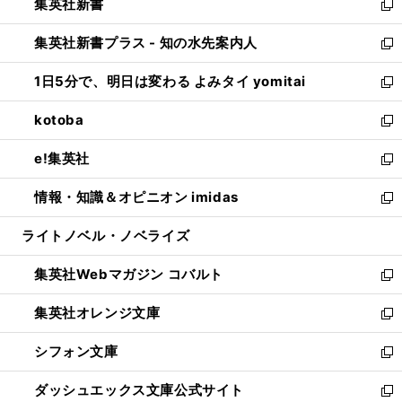
集英社新書
く
で
ィ
い
新
開
ン
ウ
し
集英社新書プラス - 知の水先案内人
く
ド
ィ
い
新
ウ
ン
ウ
し
1日5分で、明日は変わる よみタイ yomitai
で
ド
ィ
い
新
開
ウ
ン
ウ
し
kotoba
く
で
ド
ィ
い
新
開
ウ
ン
ウ
し
e!集英社
く
で
ド
ィ
い
新
開
ウ
ン
ウ
し
情報・知識＆オピニオン imidas
く
で
ド
ィ
い
新
開
ウ
ン
ウ
し
ライトノベル・ノベライズ
く
で
ド
ィ
い
開
ウ
ン
ウ
集英社Webマガジン コバルト
く
で
ド
ィ
新
開
ウ
ン
し
集英社オレンジ文庫
く
で
ド
い
新
開
ウ
ウ
し
シフォン文庫
く
で
ィ
い
新
開
ン
ウ
し
ダッシュエックス文庫公式サイト
く
ド
ィ
い
新