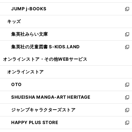
ウ
ン
ウ
し
JUMP j-BOOKS
で
ド
ィ
い
新
開
ウ
ン
ウ
し
キッズ
く
で
ド
ィ
い
開
ウ
ン
ウ
集英社みらい文庫
く
で
ド
ィ
新
開
ウ
ン
し
集英社の児童図書 S-KIDS.LAND
く
で
ド
い
新
開
ウ
ウ
し
オンラインストア・
その他WEBサービス
く
で
ィ
い
開
ン
ウ
オンラインストア
く
ド
ィ
ウ
ン
OTO
で
ド
新
開
ウ
し
SHUEISHA MANGA-ART HERITAGE
く
で
い
新
開
ウ
し
ジャンプキャラクターズストア
く
ィ
い
新
ン
ウ
し
HAPPY PLUS STORE
ド
ィ
い
新
ウ
ン
ウ
し