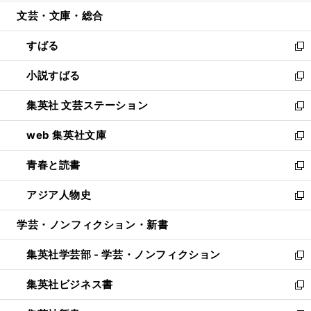
開
ウ
ン
ウ
文芸・文庫・総合
く
で
ド
ィ
開
ウ
ン
すばる
く
で
ド
新
開
ウ
し
小説すばる
く
で
い
新
開
ウ
し
集英社 文芸ステーション
く
ィ
い
新
ン
ウ
し
web 集英社文庫
ド
ィ
い
新
ウ
ン
ウ
し
青春と読書
で
ド
ィ
い
新
開
ウ
ン
ウ
し
アジア人物史
く
で
ド
ィ
い
新
開
ウ
ン
ウ
し
学芸・ノンフィクション・新書
く
で
ド
ィ
い
開
ウ
ン
ウ
集英社学芸部 - 学芸・ノンフィクション
く
で
ド
ィ
新
開
ウ
ン
し
集英社ビジネス書
く
で
ド
い
新
開
ウ
ウ
し