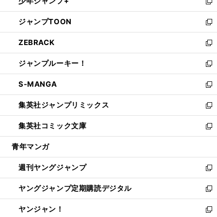
少年ジャンプ+
で
ド
ィ
い
新
開
ウ
ン
ウ
し
ジャンプTOON
く
で
ド
ィ
い
新
開
ウ
ン
ウ
し
ZEBRACK
く
で
ド
ィ
い
新
開
ウ
ン
ウ
し
ジャンプルーキー！
く
で
ド
ィ
い
新
開
ウ
ン
ウ
し
S-MANGA
く
で
ド
ィ
い
新
開
ウ
ン
ウ
し
集英社ジャンプリミックス
く
で
ド
ィ
い
新
開
ウ
ン
ウ
し
集英社コミック文庫
く
で
ド
ィ
い
新
開
ウ
ン
ウ
し
青年マンガ
く
で
ド
ィ
い
開
ウ
ン
ウ
週刊ヤングジャンプ
く
で
ド
ィ
新
開
ウ
ン
し
ヤングジャンプ定期購読デジタル
く
で
ド
い
新
開
ウ
ウ
し
ヤンジャン！
く
で
ィ
い
新