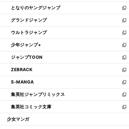
開
ン
ウ
し
となりのヤングジャンプ
く
ド
ィ
い
新
ウ
ン
ウ
し
グランドジャンプ
で
ド
ィ
い
新
開
ウ
ン
ウ
し
ウルトラジャンプ
く
で
ド
ィ
い
新
開
ウ
ン
ウ
し
少年ジャンプ+
く
で
ド
ィ
い
新
開
ウ
ン
ウ
し
ジャンプTOON
く
で
ド
ィ
い
新
開
ウ
ン
ウ
し
ZEBRACK
く
で
ド
ィ
い
新
開
ウ
ン
ウ
し
S-MANGA
く
で
ド
ィ
い
新
開
ウ
ン
ウ
し
集英社ジャンプリミックス
く
で
ド
ィ
い
新
開
ウ
ン
ウ
し
集英社コミック文庫
く
で
ド
ィ
い
新
開
ウ
ン
ウ
し
少女マンガ
く
で
ド
ィ
い
開
ウ
ン
ウ