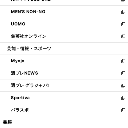
ィ
い
新
開
ウ
ン
ウ
し
MEN'S NON-NO
く
で
ド
ィ
い
新
開
ウ
ン
ウ
し
UOMO
く
で
ド
ィ
い
新
開
ウ
ン
ウ
し
集英社オンライン
く
で
ド
ィ
い
新
開
ウ
ン
ウ
し
芸能・情報・スポーツ
く
で
ド
ィ
い
開
ウ
ン
ウ
Myojo
く
で
ド
ィ
新
開
ウ
ン
し
週プレNEWS
く
で
ド
い
新
開
ウ
ウ
し
週プレ グラジャパ!
く
で
ィ
い
新
開
ン
ウ
し
Sportiva
く
ド
ィ
い
新
ウ
ン
ウ
し
パラスポ
で
ド
ィ
い
新
開
ウ
ン
ウ
し
書籍
く
で
ド
ィ
い