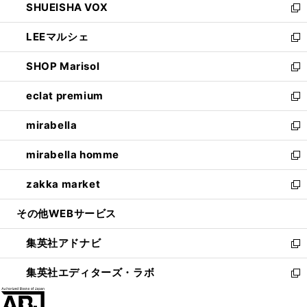
SHUEISHA VOX
で
ド
ィ
い
新
開
ウ
ン
ウ
し
LEEマルシェ
く
で
ド
ィ
い
新
開
ウ
ン
ウ
し
SHOP Marisol
く
で
ド
ィ
い
新
開
ウ
ン
ウ
し
eclat premium
く
で
ド
ィ
い
新
開
ウ
ン
ウ
し
mirabella
く
で
ド
ィ
い
新
開
ウ
ン
ウ
し
mirabella homme
く
で
ド
ィ
い
新
開
ウ
ン
ウ
し
zakka market
く
で
ド
ィ
い
新
開
ウ
ン
ウ
し
その他WEBサービス
く
で
ド
ィ
い
開
ウ
ン
ウ
集英社アドナビ
く
で
ド
ィ
新
開
ウ
ン
し
集英社エディターズ・ラボ
く
で
ド
い
新
開
ウ
ウ
し
く
で
ィ
い