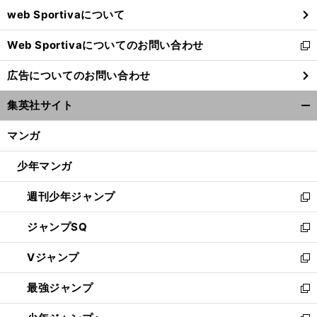
ウ
web Sportivaについて
で
開
Web Sportivaについてのお問い合わせ
く
新
し
広告についてのお問い合わせ
い
ウ
集英社サイト
ィ
開
ン
く/
マンガ
ド
閉
ウ
じ
少年マンガ
で
る
開
週刊少年ジャンプ
く
新
し
ジャンプSQ
い
新
ウ
し
Vジャンプ
ィ
い
新
ン
ウ
し
最強ジャンプ
ド
ィ
い
新
ウ
ン
ウ
し