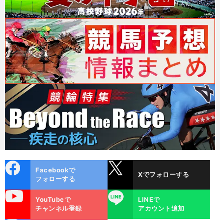
cebo
X
Facebookで
Xでフォローする
ok
フォローする
uTube
LINE
YouTubeで
LINEで
チャンネル登録
アカウント追加