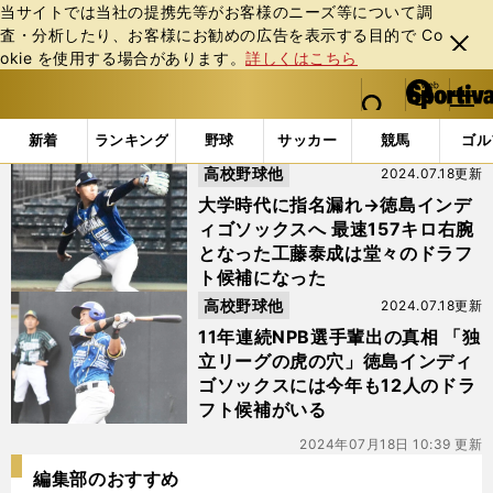
当サイトでは当社の提携先等がお客様のニーズ等について調
査・分析したり、お客様にお勧めの広告を表⽰する⽬的で Co
閉じ
okie を使⽤する場合があります。
詳しくはこちら
る
マイペ
web Sportiva (webスポルティーバ)
検索
メニュ
we
ー
「#柏木寿志.岡本哲司」の最新ニュース・ 情報
b
ジ
新着
ランキング
野球
サッカー
競馬
ゴル
ス
高校野球他
2024.07.18更新
ポ
ル
大学時代に指名漏れ→徳島インデ
テ
ィゴソックスへ 最速157キロ右腕
ィ
となった工藤泰成は堂々のドラフ
ー
ト候補になった
バ
高校野球他
2024.07.18更新
11年連続NPB選手輩出の真相 「独
立リーグの虎の穴」徳島インディ
ゴソックスには今年も12人のドラ
フト候補がいる
2024年07月18日 10:39 更新
編集部のおすすめ