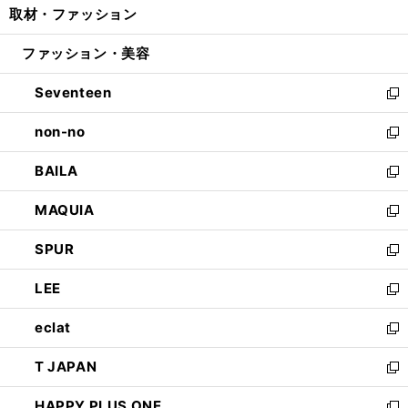
取材・ファッション
く
で
ド
ィ
い
開
ウ
ン
ウ
ファッション・美容
く
で
ド
ィ
開
ウ
ン
Seventeen
く
で
ド
新
開
ウ
し
non-no
く
で
い
新
開
ウ
し
BAILA
く
ィ
い
新
ン
ウ
し
MAQUIA
ド
ィ
い
新
ウ
ン
ウ
し
SPUR
で
ド
ィ
い
新
開
ウ
ン
ウ
し
LEE
く
で
ド
ィ
い
新
開
ウ
ン
ウ
し
eclat
く
で
ド
ィ
い
新
開
ウ
ン
ウ
し
T JAPAN
く
で
ド
ィ
い
新
開
ウ
ン
ウ
し
HAPPY PLUS ONE
く
で
ド