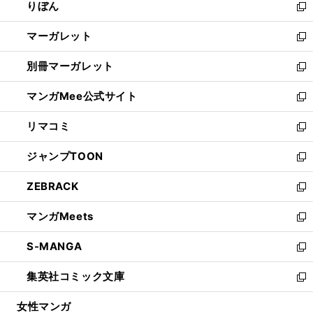
りぼん
く
で
ド
ィ
新
開
ウ
ン
し
マーガレット
く
で
ド
い
新
開
ウ
ウ
し
別冊マーガレット
く
で
ィ
い
新
開
ン
ウ
し
マンガMee公式サイト
く
ド
ィ
い
新
ウ
ン
ウ
し
リマコミ
で
ド
ィ
い
新
開
ウ
ン
ウ
し
ジャンプTOON
く
で
ド
ィ
い
新
開
ウ
ン
ウ
し
ZEBRACK
く
で
ド
ィ
い
新
開
ウ
ン
ウ
し
マンガMeets
く
で
ド
ィ
い
新
開
ウ
ン
ウ
し
S-MANGA
く
で
ド
ィ
い
新
開
ウ
ン
ウ
し
集英社コミック文庫
く
で
ド
ィ
い
新
開
ウ
ン
ウ
し
女性マンガ
く
で
ド
ィ
い