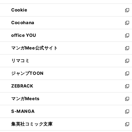
開
ウ
ン
ウ
Cookie
く
で
ド
ィ
新
開
ウ
ン
し
Cocohana
く
で
ド
い
新
開
ウ
ウ
し
office YOU
く
で
ィ
い
新
開
ン
ウ
し
マンガMee公式サイト
く
ド
ィ
い
新
ウ
ン
ウ
し
リマコミ
で
ド
ィ
い
新
開
ウ
ン
ウ
し
ジャンプTOON
く
で
ド
ィ
い
新
開
ウ
ン
ウ
し
ZEBRACK
く
で
ド
ィ
い
新
開
ウ
ン
ウ
し
マンガMeets
く
で
ド
ィ
い
新
開
ウ
ン
ウ
し
S-MANGA
く
で
ド
ィ
い
新
開
ウ
ン
ウ
し
集英社コミック文庫
く
で
ド
ィ
い
新
開
ウ
ン
ウ
し