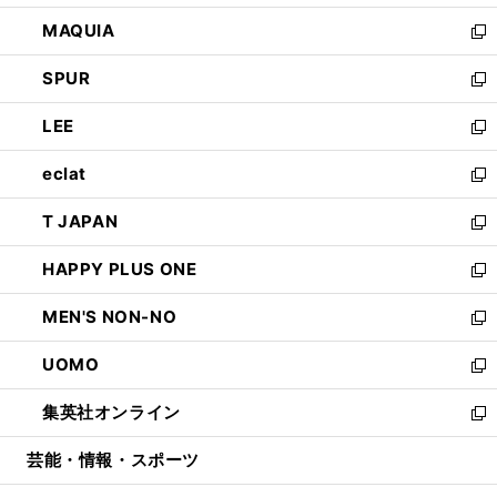
ン
ウ
し
MAQUIA
ド
ィ
い
新
ウ
ン
ウ
し
SPUR
で
ド
ィ
い
新
開
ウ
ン
ウ
し
LEE
く
で
ド
ィ
い
新
開
ウ
ン
ウ
し
eclat
く
で
ド
ィ
い
新
開
ウ
ン
ウ
し
T JAPAN
く
で
ド
ィ
い
新
開
ウ
ン
ウ
し
HAPPY PLUS ONE
く
で
ド
ィ
い
新
開
ウ
ン
ウ
し
MEN'S NON-NO
く
で
ド
ィ
い
新
開
ウ
ン
ウ
し
UOMO
く
で
ド
ィ
い
新
開
ウ
ン
ウ
し
集英社オンライン
く
で
ド
ィ
い
新
開
ウ
ン
ウ
し
芸能・情報・スポーツ
く
で
ド
ィ
い
開
ウ
ン
ウ