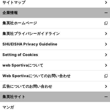
サイトマップ
企業情報
開
く/
集英社ホームページ
新
閉
し
じ
集英社プライバシーガイドライン
い
る
ウ
SHUEISHA Privacy Guideline
ィ
ン
Setting of Cookies
ド
ウ
web Sportivaについて
で
開
Web Sportivaについてのお問い合わせ
く
新
し
広告についてのお問い合わせ
い
ウ
集英社サイト
ィ
開
ン
く/
マンガ
ド
閉