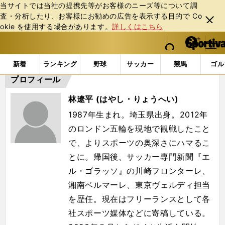
当サイトでは当社の提携先等がお客様のニーズ等について調
査・分析したり、お客様にお勧めの広告を表⽰する⽬的で Co
閉じ
okie を使⽤する場合があります。
詳しくはこちら
る
マイペ
web Sportiva (webスポルティーバ)
検索
メニュ
we
ー
「#林遼平」の最新ニュース・ 情報
b
ジ
新着
ランキング
野球
サッカー
競馬
ゴル
ス
プロフィール
ポ
ル
林遼平 (はやし・りょうへい)
テ
ィ
1987年生まれ。埼玉県出身。2012年
ー
のロンドン五輪を現地で観戦したこと
バ
で、よりスポーツの奥深さにハマるこ
とに。帰国後、サッカー専門新聞『エ
ル・ゴラッソ』の川崎フロンターレ、
湘南ベルマーレ、東京ヴェルディ担当
を歴任。現在はフリーランスとして各
社スポーツ媒体などに寄稿している。