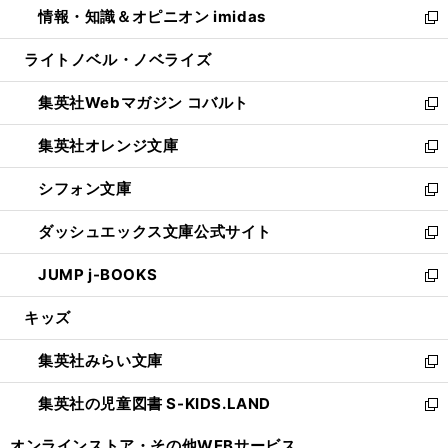
情報・知識＆オピニオン imidas
く
で
ド
ィ
い
新
開
ウ
ン
ウ
し
ライトノベル・ノベライズ
く
で
ド
ィ
い
開
ウ
ン
ウ
集英社Webマガジン コバルト
く
で
ド
ィ
新
開
ウ
ン
し
集英社オレンジ文庫
く
で
ド
い
新
開
ウ
ウ
し
シフォン文庫
く
で
ィ
い
新
開
ン
ウ
し
ダッシュエックス文庫公式サイト
く
ド
ィ
い
新
ウ
ン
ウ
し
JUMP j-BOOKS
で
ド
ィ
い
新
開
ウ
ン
ウ
し
キッズ
く
で
ド
ィ
い
開
ウ
ン
ウ
集英社みらい文庫
く
で
ド
ィ
新
開
ウ
ン
し
集英社の児童図書 S-KIDS.LAND
く
で
ド
い
新
開
ウ
ウ
し
オンラインストア・
その他WEBサービス
く
で