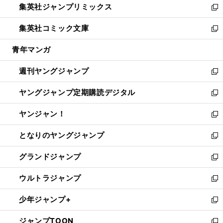
集英社ジャンプリミックス
く
で
ド
ィ
い
新
開
ウ
ン
ウ
し
集英社コミック文庫
く
で
ド
ィ
い
新
開
ウ
ン
ウ
し
青年マンガ
く
で
ド
ィ
い
開
ウ
ン
ウ
週刊ヤングジャンプ
く
で
ド
ィ
新
開
ウ
ン
し
ヤングジャンプ定期購読デジタル
く
で
ド
い
新
開
ウ
ウ
し
ヤンジャン！
く
で
ィ
い
新
開
ン
ウ
し
となりのヤングジャンプ
く
ド
ィ
い
新
ウ
ン
ウ
し
グランドジャンプ
で
ド
ィ
い
新
開
ウ
ン
ウ
し
ウルトラジャンプ
く
で
ド
ィ
い
新
開
ウ
ン
ウ
し
少年ジャンプ+
く
で
ド
ィ
い
新
開
ウ
ン
ウ
し
ジャンプTOON
く
で
ド
ィ
い