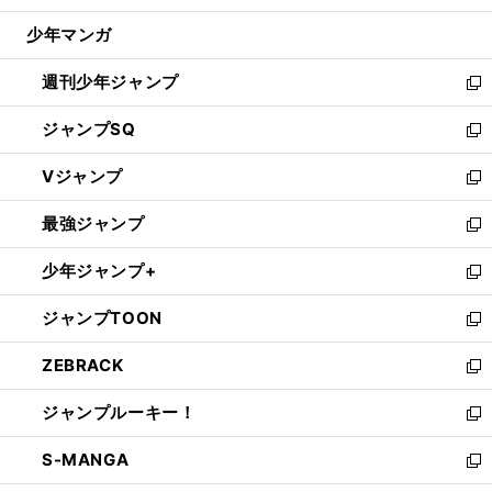
ウ
じ
少年マンガ
で
る
開
週刊少年ジャンプ
く
新
し
ジャンプSQ
い
新
ウ
し
Vジャンプ
ィ
い
新
ン
ウ
し
最強ジャンプ
ド
ィ
い
新
ウ
ン
ウ
し
少年ジャンプ+
で
ド
ィ
い
新
開
ウ
ン
ウ
し
ジャンプTOON
く
で
ド
ィ
い
新
開
ウ
ン
ウ
し
ZEBRACK
く
で
ド
ィ
い
新
開
ウ
ン
ウ
し
ジャンプルーキー！
く
で
ド
ィ
い
新
開
ウ
ン
ウ
し
S-MANGA
く
で
ド
ィ
い
新
開
ウ
ン
ウ
し