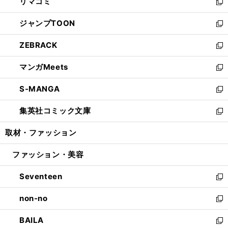
リマコミ
で
ド
ィ
い
新
開
ウ
ン
ウ
し
ジャンプTOON
く
で
ド
ィ
い
新
開
ウ
ン
ウ
し
ZEBRACK
く
で
ド
ィ
い
新
開
ウ
ン
ウ
し
マンガMeets
く
で
ド
ィ
い
新
開
ウ
ン
ウ
し
S-MANGA
く
で
ド
ィ
い
新
開
ウ
ン
ウ
し
集英社コミック文庫
く
で
ド
ィ
い
新
開
ウ
ン
ウ
し
取材・ファッション
く
で
ド
ィ
い
開
ウ
ン
ウ
ファッション・美容
く
で
ド
ィ
開
ウ
ン
Seventeen
く
で
ド
新
開
ウ
し
non-no
く
で
い
新
開
ウ
し
BAILA
く
ィ
い
新