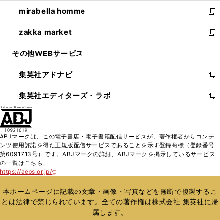
開
ウ
ン
ウ
し
mirabella homme
く
で
ド
ィ
い
新
開
ウ
ン
ウ
し
zakka market
く
で
ド
ィ
い
新
開
ウ
ン
ウ
し
その他WEBサービス
く
で
ド
ィ
い
開
ウ
ン
ウ
集英社アドナビ
く
で
ド
ィ
新
開
ウ
ン
し
集英社エディターズ・ラボ
く
で
ド
い
新
開
ウ
ウ
し
く
で
ィ
い
開
ン
ウ
ABJマークは、この電子書店・電子書籍配信サービスが、著作権者からコンテ
く
ド
ィ
ンツ使用許諾を得た正規版配信サービスであることを示す登録商標（登録番号
ウ
ン
第6091713号）です。ABJマークの詳細、ABJマークを掲示しているサービス
で
ド
の一覧はこちら。
開
ウ
https://aebs.or.jp/
新
く
で
し
い
開
本ホームページに記載の文章・画像・写真などを無断で複製するこ
ウ
く
とは法律で禁じられています。全ての著作権は株式会社 集英社に帰
ィ
属します。
ン