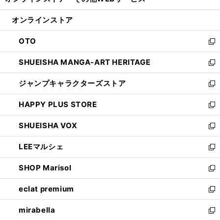
ィ
い
開
ン
ウ
オンラインストア
く
ド
ィ
ウ
ン
OTO
で
ド
新
開
ウ
し
SHUEISHA MANGA-ART HERITAGE
く
で
い
新
開
ウ
し
ジャンプキャラクターズストア
く
ィ
い
新
ン
ウ
し
HAPPY PLUS STORE
ド
ィ
い
新
ウ
ン
ウ
し
SHUEISHA VOX
で
ド
ィ
い
新
開
ウ
ン
ウ
し
LEEマルシェ
く
で
ド
ィ
い
新
開
ウ
ン
ウ
し
SHOP Marisol
く
で
ド
ィ
い
新
開
ウ
ン
ウ
し
eclat premium
く
で
ド
ィ
い
新
開
ウ
ン
ウ
し
mirabella
く
で
ド
ィ
い
新