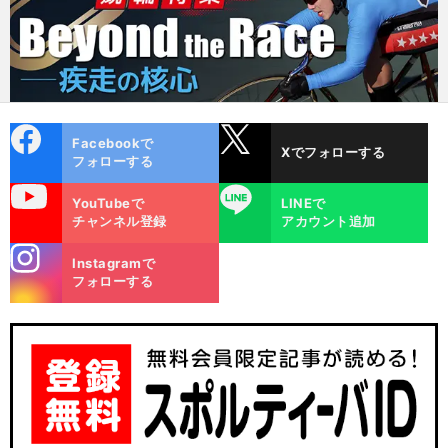
cebo
X
Facebookで
Xでフォローする
ok
フォローする
uTube
LINE
YouTubeで
LINEで
チャンネル登録
アカウント追加
stagra
Instagramで
m
フォローする