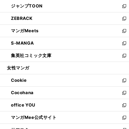
ウ
ン
ウ
し
ジャンプTOON
く
で
ド
ィ
い
新
開
ウ
ン
ウ
し
ZEBRACK
く
で
ド
ィ
い
新
開
ウ
ン
ウ
し
マンガMeets
く
で
ド
ィ
い
新
開
ウ
ン
ウ
し
S-MANGA
く
で
ド
ィ
い
新
開
ウ
ン
ウ
し
集英社コミック文庫
く
で
ド
ィ
い
新
開
ウ
ン
ウ
し
女性マンガ
く
で
ド
ィ
い
開
ウ
ン
ウ
Cookie
く
で
ド
ィ
新
開
ウ
ン
し
Cocohana
く
で
ド
い
新
開
ウ
ウ
し
office YOU
く
で
ィ
い
新
開
ン
ウ
し
マンガMee公式サイト
く
ド
ィ
い
新
ウ
ン
ウ
し