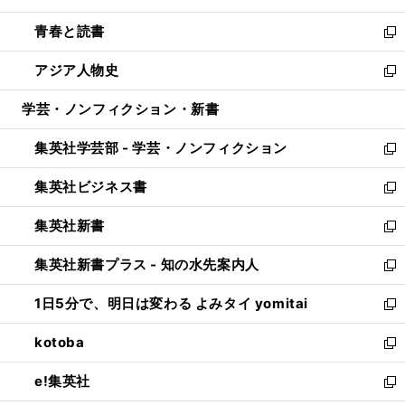
ウ
ン
ウ
し
青春と読書
で
ド
ィ
い
新
開
ウ
ン
ウ
し
アジア人物史
く
で
ド
ィ
い
新
開
ウ
ン
ウ
し
学芸・ノンフィクション・新書
く
で
ド
ィ
い
開
ウ
ン
ウ
集英社学芸部 - 学芸・ノンフィクション
く
で
ド
ィ
新
開
ウ
ン
し
集英社ビジネス書
く
で
ド
い
新
開
ウ
ウ
し
集英社新書
く
で
ィ
い
新
開
ン
ウ
し
集英社新書プラス - 知の水先案内人
く
ド
ィ
い
新
ウ
ン
ウ
し
1日5分で、明日は変わる よみタイ yomitai
で
ド
ィ
い
新
開
ウ
ン
ウ
し
kotoba
く
で
ド
ィ
い
新
開
ウ
ン
ウ
し
e!集英社
く
で
ド
ィ
い
新
開
ウ
ン
ウ
し