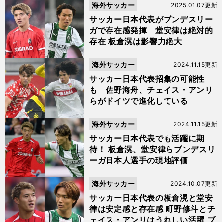
海外サッカー
2025.01.07更新
サッカー日本代表がブンデスリー
ガで存在感発揮 堂安律は絶対的
存在 板倉滉は影響力絶大
海外サッカー
2024.11.15更新
サッカー日本代表招集の可能性
も 佐野海舟、チェイス・アンリ
らがドイツで進化している
海外サッカー
2024.11.15更新
サッカー日本代表でも活躍に期
待！ 板倉滉、堂安律らブンデスリ
ーガ日本人選手の現地評価
海外サッカー
2024.10.07更新
サッカー日本代表の板倉滉と堂安
律は安定感と存在感 町野修斗とチ
ェイス・アンリはうれしい活躍 ブ