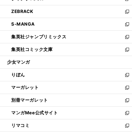
新
開
ウ
ン
ウ
し
ZEBRACK
く
で
ド
ィ
い
新
開
ウ
ン
ウ
し
S-MANGA
く
で
ド
ィ
い
新
開
ウ
ン
ウ
し
集英社ジャンプリミックス
く
で
ド
ィ
い
新
開
ウ
ン
ウ
し
集英社コミック文庫
く
で
ド
ィ
い
新
開
ウ
ン
ウ
し
少女マンガ
く
で
ド
ィ
い
開
ウ
ン
ウ
りぼん
く
で
ド
ィ
新
開
ウ
ン
し
マーガレット
く
で
ド
い
新
開
ウ
ウ
し
別冊マーガレット
く
で
ィ
い
新
開
ン
ウ
し
マンガMee公式サイト
く
ド
ィ
い
新
ウ
ン
ウ
し
リマコミ
で
ド
ィ
い
新
開