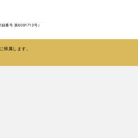
ウ
い
で
ウ
開
ィ
く
号 第6091713号）
ン
ド
ウ
で
に帰属します。
開
く