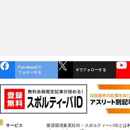
たくない」
た」
ebo
X
YouTube
Facebookで
Xでフォローする
ok
フォローする
サービス
推奨環境
集英社ID・スポルティーバIDとは