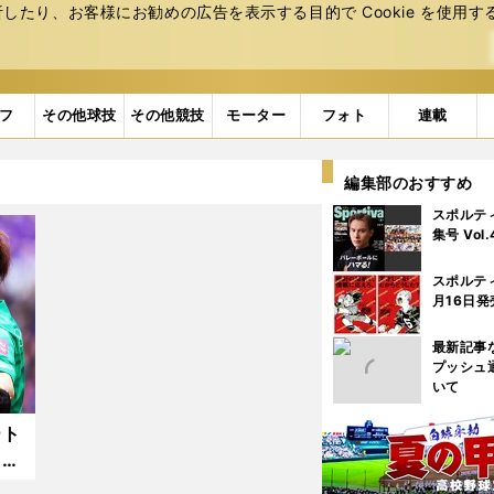
たり、お客様にお勧めの広告を表⽰する⽬的で Cookie を使⽤す
フ
その他球技
その他競技
モーター
フォト
連載
編集部のおすすめ
スポルテ
集号 Vol
スポルテ
月16日発
最新記事
プッシュ
いて
ート
った
え