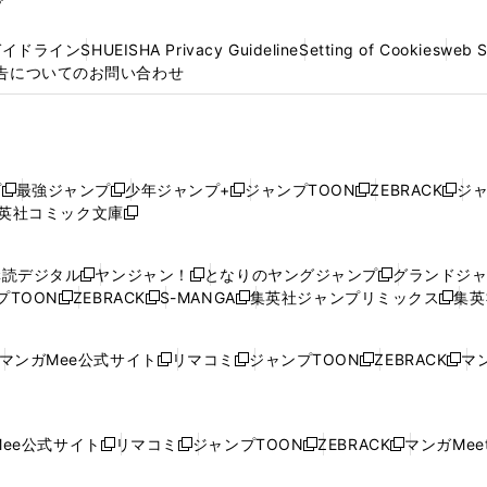
プ
ガイドライン
SHUEISHA Privacy Guideline
Setting of Cookies
web 
告についてのお問い合わせ
プ
最強ジャンプ
少年ジャンプ+
ジャンプTOON
ZEBRACK
ジ
新
新
新
新
新
英社コミック文庫
し
新
し
し
し
し
い
い
し
い
い
い
ウ
ウ
い
ウ
ウ
ウ
購読デジタル
ヤンジャン！
となりのヤングジャンプ
グランドジ
新
新
新
ィ
ィ
ウ
ィ
ィ
ィ
プTOON
ZEBRACK
S-MANGA
集英社ジャンプリミックス
集英
新
し
新
し
新
し
新
ン
ン
ィ
ン
ン
ン
し
い
し
い
し
い
し
ド
ド
ン
ド
ド
ド
い
ウ
い
ウ
い
ウ
い
ウ
ウ
ド
ウ
ウ
ウ
マンガMee公式サイト
リマコミ
ジャンプTOON
ZEBRACK
マン
新
新
新
新
ウ
ィ
ウ
ィ
ウ
ィ
ウ
で
で
ウ
で
で
で
し
し
し
し
し
ィ
ン
ィ
ン
ィ
ン
ィ
開
開
で
開
開
開
い
い
い
い
い
ン
ド
ン
ド
ン
ド
ン
く
く
開
く
く
く
ウ
ウ
ウ
ウ
ウ
ド
ウ
ド
ウ
ド
ウ
ド
ee公式サイト
リマコミ
ジャンプTOON
ZEBRACK
マンガMeet
く
新
新
新
新
ィ
ィ
ィ
ィ
ィ
ウ
で
ウ
で
ウ
で
ウ
し
し
し
し
ン
ン
ン
ン
ン
で
開
で
開
で
開
で