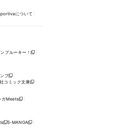
Sportivaについて
ャンプルーキー！
新
し
い
ウ
ャンプ
新
ィ
社コミック文庫
し
新
ン
い
し
ド
ウ
い
ウ
ガMeets
新
ィ
ウ
で
し
ン
ィ
開
い
ド
ン
く
ウ
ウ
ド
s
S-MANGA
新
新
ィ
で
ウ
し
し
ン
開
で