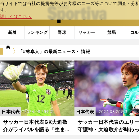
当サイトでは当社の提携先等がお客様のニーズ等について調査・分析し
web Sportiva (webスポルティーバ)
す。
詳しくはこちら
新着
ランキング
野球
サッカー
競馬
ゴル
we
「#林卓人」の最新ニュース・ 情報
b
ス
ポ
ル
テ
ィ
ー
バ
日本代表
日本代表
2024.08.29更新
2024.08.29更新
サッカー日本代表GK大迫敬
サッカー日本代表のエリ
介がライバルを語る「生まれ
守護神・大迫敬介が味わ
持った身体能力を言い訳にし
挫折「移籍しようとも考