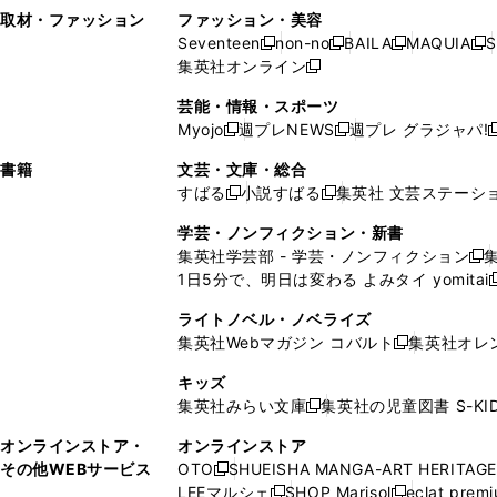
い
し
い
い
ド
ン
ド
ン
取材・ファッション
ファッション・美容
開
く
開
ウ
い
ウ
ウ
ウ
ド
ウ
ド
Seventeen
non-no
BAILA
MAQUIA
S
く
く
新
新
新
新
ィ
ウ
ィ
ィ
で
ウ
で
ウ
集英社オンライン
し
新
し
し
し
ン
ィ
ン
ン
開
で
開
で
い
し
い
い
い
ド
ン
ド
ド
芸能・情報・スポーツ
く
開
く
開
ウ
い
ウ
ウ
ウ
ウ
ド
ウ
ウ
Myojo
週プレNEWS
週プレ グラジャパ!
く
く
新
新
新
ィ
ウ
ィ
ィ
ィ
で
ウ
で
で
し
し
ン
ィ
ン
ン
ン
書籍
文芸・文庫・総合
開
で
開
開
い
い
ド
ン
ド
ド
ド
すばる
小説すばる
集英社 文芸ステーシ
く
開
く
く
新
新
ウ
ウ
ウ
ド
ウ
ウ
ウ
く
し
し
ィ
ィ
学芸・ノンフィクション・新書
で
ウ
で
で
で
い
い
ン
ン
集英社学芸部 - 学芸・ノンフィクション
開
で
開
開
開
新
ウ
ウ
ド
ド
1日5分で、明日は変わる よみタイ yomitai
く
開
く
く
く
し
新
ィ
ィ
ウ
ウ
く
い
ン
ン
ライトノベル・ノベライズ
で
で
ウ
ド
ド
集英社Webマガジン コバルト
集英社オレ
開
開
新
ィ
ウ
ウ
く
く
し
ン
キッズ
で
で
い
ド
集英社みらい文庫
集英社の児童図書 S-KID
開
開
新
ウ
ウ
く
く
し
ィ
オンラインストア・
オンラインストア
で
い
ン
その他WEBサービス
OTO
SHUEISHA MANGA-ART HERITAGE
開
新
ウ
ド
LEEマルシェ
SHOP Marisol
eclat prem
く
し
新
新