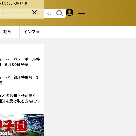
る場合がありま
マイペ
閉じ
検索
メニュ
ー
る
す
ジ
る
動画
インフォ
ィーバ バレーボール特
.4 6月30日発売
ィーバ 部活特集号 3
売
などのお知らせが届く
通知を受け取る方法につ