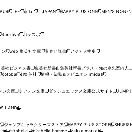
い
い
い
い
ド
ド
ド
ド
ド
開
く
開
く
開
く
開
ウ
ウ
ウ
ウ
ウ
ウ
ウ
ウ
ウ
PUR
LEE
eclat
T JAPAN
HAPPY PLUS ONE
MEN'S NON-
く
く
く
く
新
新
新
新
新
ィ
ィ
ィ
ィ
で
で
で
で
で
し
し
し
し
し
ン
ン
ン
ン
開
開
開
開
開
い
い
い
い
い
ド
ド
ド
ド
く
く
く
く
く
ウ
ウ
ウ
ウ
ウ
ウ
ウ
ウ
ウ
Sportiva
パラスポ
新
新
ィ
ィ
ィ
ィ
ィ
で
で
で
で
し
し
し
ン
ン
ン
ン
ン
開
開
開
開
い
い
い
ド
ド
ド
ド
ド
ョン
web 集英社文庫
青春と読書
アジア人物史
く
く
く
く
新
新
新
新
ウ
ウ
ウ
ウ
ウ
ウ
ウ
ウ
し
し
し
し
ィ
ィ
ィ
で
で
で
で
で
い
い
い
い
ン
ン
ン
集英社ビジネス書
集英社新書
集英社新書プラス - 知の水先案内人
開
開
開
開
開
新
新
新
ウ
ウ
ウ
ウ
ド
ド
ド
kotoba
e!集英社
情報・知識＆オピニオン imidas
く
く
く
く
く
新
し
新
し
新
ィ
ィ
ィ
ィ
ウ
ウ
ウ
し
し
い
し
い
し
ン
ン
ン
ン
で
で
で
い
い
ウ
い
ウ
い
ド
ド
ド
ド
ンジ文庫
シフォン文庫
ダッシュエックス文庫公式サイト
JUMP 
開
開
開
新
新
新
ウ
ウ
ィ
ウ
ィ
ウ
ウ
ウ
ウ
ウ
く
く
く
し
し
し
ィ
ィ
ン
ィ
ン
ィ
で
で
で
で
い
い
い
ン
ン
ド
ン
ド
ン
S.LAND
開
開
開
開
新
ウ
ウ
ウ
ド
ド
ウ
ド
ウ
ド
く
く
く
く
し
ィ
ィ
ィ
ウ
ウ
で
ウ
で
ウ
い
ン
ン
ン
ジャンプキャラクターズストア
HAPPY PLUS STORE
SHUEIS
で
で
開
で
開
で
新
新
新
ウ
ド
ド
ド
ium
mirabella
mirabella homme
zakka market
開
開
く
開
く
開
し
新
新
新
し
新
し