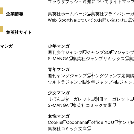
ブラウザプッシュ通知について
サイトマッ
企業情報
集英社ホームページ
集英社プライバシー
新
Web Sportivaについてのお問い合わせ
広
し
新
い
し
集英社サイト
ウ
い
ィ
ウ
マンガ
少年マンガ
ン
ィ
週刊少年ジャンプ
ジャンプSQ
Vジャン
ド
ン
新
新
S-MANGA
集英社ジャンプリミックス
集
ウ
ド
新
し
し
新
で
ウ
し
い
い
し
青年マンガ
開
で
い
ウ
ウ
い
週刊ヤングジャンプ
ヤングジャンプ定期
新
く
開
ウ
ィ
ィ
ウ
ウルトラジャンプ
少年ジャンプ+
ジャン
新
し
新
く
ィ
ン
ン
ィ
し
い
し
ン
ド
ド
ン
少女マンガ
い
ウ
い
ド
ウ
ウ
ド
りぼん
マーガレット
別冊マーガレット
新
新
新
ウ
ィ
ウ
ウ
で
で
ウ
S-MANGA
集英社コミック文庫
し
新
し
新
ィ
ン
ィ
で
開
開
で
い
し
い
し
ン
ド
ン
女性マンガ
開
く
く
開
ウ
い
ウ
い
ド
ウ
ド
Cookie
Cocohana
office YOU
マンガM
く
く
新
新
新
ィ
ウ
ィ
ウ
ウ
で
ウ
集英社コミック文庫
し
新
し
し
ン
ィ
ン
ィ
で
開
で