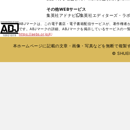
ィ
ウ
い
し
し
ン
その他WEBサービス
で
ウ
い
い
ド
集英社アドナビ
集英社エディターズ・ラ
開
新
ィ
ウ
ウ
ウ
く
し
ABJマークは、この電子書店・電子書籍配信サービスが、著作権者か
ン
ィ
ィ
で
い
です。ABJマークの詳細、ABJマークを掲示しているサービスの一
ド
ン
ン
開
https://aebs.or.jp/
ウ
新
ウ
ド
ド
く
し
ィ
で
ウ
ウ
い
本ホームページに記載の文章・画像・写真などを無断で複製す
ン
開
で
で
ウ
ド
© SHUEIS
ィ
く
開
開
ン
ウ
く
く
ド
で
ウ
開
で
開
く
く