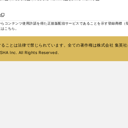
ィ
ウ
ウ
ウ
く
く
く
く
い
し
し
い
し
し
い
ン
で
で
で
ウ
い
い
ウ
い
い
ウ
ド
ボ
開
開
開
新
ィ
ウ
ウ
ィ
ウ
ウ
ィ
ウ
く
く
く
し
らコンテンツ使用許諾を得た正規版配信サービスであることを示す登録商標（登録番
ン
ィ
ィ
ン
ィ
ィ
ン
で
い
覧はこちら。
ド
ン
ン
ド
ン
ン
ド
開
ウ
ウ
ド
ド
ウ
ド
ド
ウ
く
ィ
で
ウ
ウ
で
ウ
ウ
で
ることは法律で禁じられています。全ての著作権は株式会社 集英社
ン
開
で
で
開
で
で
開
ド
HA Inc. All Rights Reserved.
く
開
開
く
開
開
く
ウ
く
く
く
く
で
開
く