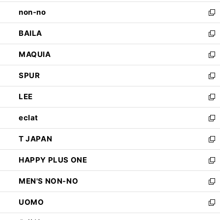
開
ウ
し
non-no
く
で
い
新
開
ウ
し
BAILA
く
ィ
い
新
ン
ウ
し
MAQUIA
ド
ィ
い
新
ウ
ン
ウ
し
SPUR
で
ド
ィ
い
新
開
ウ
ン
ウ
し
LEE
く
で
ド
ィ
い
新
開
ウ
ン
ウ
し
eclat
く
で
ド
ィ
い
新
開
ウ
ン
ウ
し
T JAPAN
く
で
ド
ィ
い
新
開
ウ
ン
ウ
し
HAPPY PLUS ONE
く
で
ド
ィ
い
新
開
ウ
ン
ウ
し
MEN'S NON-NO
く
で
ド
ィ
い
新
開
ウ
ン
ウ
し
UOMO
く
で
ド
ィ
い
新
開
ウ
ン
ウ
し