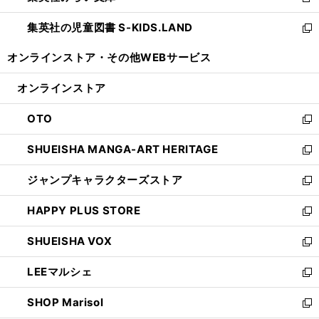
新
開
ウ
ン
し
集英社の児童図書 S-KIDS.LAND
く
で
ド
い
新
開
ウ
ウ
し
オンラインストア・
その他WEBサービス
く
で
ィ
い
開
ン
ウ
オンラインストア
く
ド
ィ
ウ
ン
OTO
で
ド
新
開
ウ
し
SHUEISHA MANGA-ART HERITAGE
く
で
い
新
開
ウ
し
ジャンプキャラクターズストア
く
ィ
い
新
ン
ウ
し
HAPPY PLUS STORE
ド
ィ
い
新
ウ
ン
ウ
し
SHUEISHA VOX
で
ド
ィ
い
新
開
ウ
ン
ウ
し
LEEマルシェ
く
で
ド
ィ
い
新
開
ウ
ン
ウ
し
SHOP Marisol
く
で
ド
ィ
い
新
開
ウ