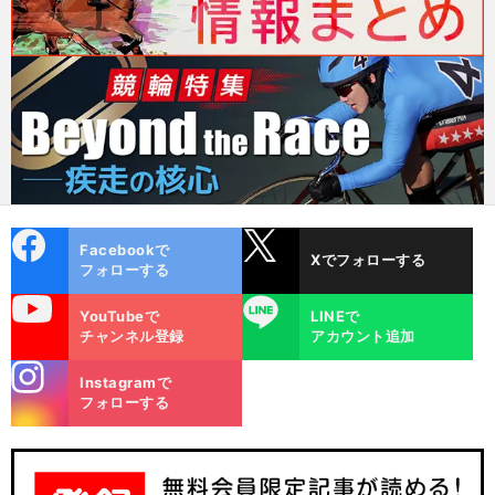
cebo
X
Facebookで
Xでフォローする
ok
フォローする
uTube
LINE
YouTubeで
LINEで
チャンネル登録
アカウント追加
stagra
Instagramで
m
フォローする