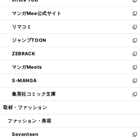
で
ィ
い
新
開
ン
ウ
し
マンガMee公式サイト
く
ド
ィ
い
新
ウ
ン
ウ
し
リマコミ
で
ド
ィ
い
新
開
ウ
ン
ウ
し
ジャンプTOON
く
で
ド
ィ
い
新
開
ウ
ン
ウ
し
ZEBRACK
く
で
ド
ィ
い
新
開
ウ
ン
ウ
し
マンガMeets
く
で
ド
ィ
い
新
開
ウ
ン
ウ
し
S-MANGA
く
で
ド
ィ
い
新
開
ウ
ン
ウ
し
集英社コミック文庫
く
で
ド
ィ
い
新
開
ウ
ン
ウ
し
取材・ファッション
く
で
ド
ィ
い
開
ウ
ン
ウ
ファッション・美容
く
で
ド
ィ
開
ウ
ン
Seventeen
く
で
ド
新