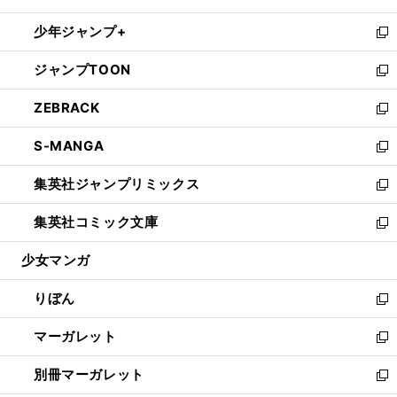
開
ウ
ン
ウ
し
少年ジャンプ+
く
で
ド
ィ
い
新
開
ウ
ン
ウ
し
ジャンプTOON
く
で
ド
ィ
い
新
開
ウ
ン
ウ
し
ZEBRACK
く
で
ド
ィ
い
新
開
ウ
ン
ウ
し
S-MANGA
く
で
ド
ィ
い
新
開
ウ
ン
ウ
し
集英社ジャンプリミックス
く
で
ド
ィ
い
新
開
ウ
ン
ウ
し
集英社コミック文庫
く
で
ド
ィ
い
新
開
ウ
ン
ウ
し
少女マンガ
く
で
ド
ィ
い
開
ウ
ン
ウ
りぼん
く
で
ド
ィ
新
開
ウ
ン
し
マーガレット
く
で
ド
い
新
開
ウ
ウ
し
別冊マーガレット
く
で
ィ
い
新
開
ン
ウ