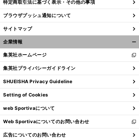
特定商取引法に基づく表示・その他の事項
ブラウザプッシュ通知について
サイトマップ
企業情報
開
く/
集英社ホームページ
新
閉
し
じ
集英社プライバシーガイドライン
い
る
ウ
SHUEISHA Privacy Guideline
ィ
ン
Setting of Cookies
ド
ウ
web Sportivaについて
で
開
Web Sportivaについてのお問い合わせ
く
新
し
広告についてのお問い合わせ
い