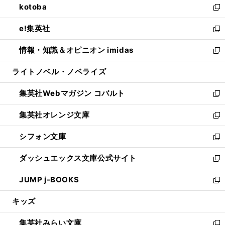
kotoba
く
で
ド
ィ
い
新
開
ウ
ン
ウ
し
e!集英社
く
で
ド
ィ
い
新
開
ウ
ン
ウ
し
情報・知識＆オピニオン imidas
く
で
ド
ィ
い
新
開
ウ
ン
ウ
し
ライトノベル・ノベライズ
く
で
ド
ィ
い
開
ウ
ン
ウ
集英社Webマガジン コバルト
く
で
ド
ィ
新
開
ウ
ン
し
集英社オレンジ文庫
く
で
ド
い
新
開
ウ
ウ
し
シフォン文庫
く
で
ィ
い
新
開
ン
ウ
し
ダッシュエックス文庫公式サイト
く
ド
ィ
い
新
ウ
ン
ウ
し
JUMP j-BOOKS
で
ド
ィ
い
新
開
ウ
ン
ウ
し
キッズ
く
で
ド
ィ
い
開
ウ
ン
ウ
集英社みらい文庫
く
で
ド
ィ