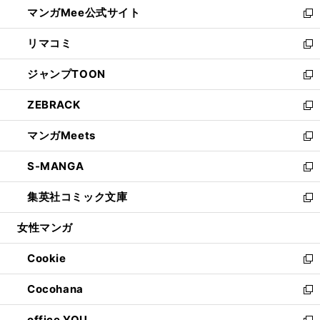
し
マンガMee公式サイト
く
ド
ィ
い
新
ウ
ン
ウ
し
リマコミ
で
ド
ィ
い
新
開
ウ
ン
ウ
し
ジャンプTOON
く
で
ド
ィ
い
新
開
ウ
ン
ウ
し
ZEBRACK
く
で
ド
ィ
い
新
開
ウ
ン
ウ
し
マンガMeets
く
で
ド
ィ
い
新
開
ウ
ン
ウ
し
S-MANGA
く
で
ド
ィ
い
新
開
ウ
ン
ウ
し
集英社コミック文庫
く
で
ド
ィ
い
新
開
ウ
ン
ウ
し
女性マンガ
く
で
ド
ィ
い
開
ウ
ン
ウ
Cookie
く
で
ド
ィ
新
開
ウ
ン
し
Cocohana
く
で
ド
い
新
開
ウ
ウ
し
office YOU
く