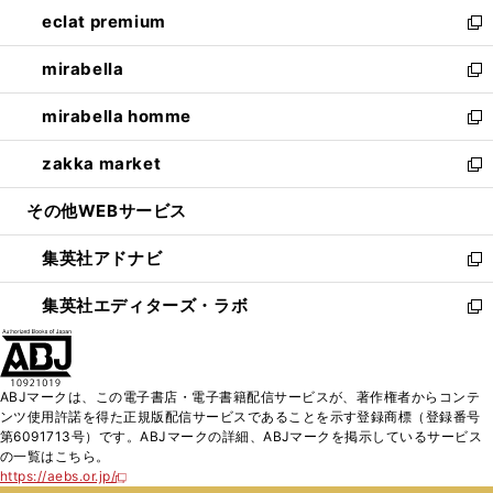
ン
ウ
し
eclat premium
く
で
ド
ィ
い
新
開
ウ
ン
ウ
し
mirabella
く
で
ド
ィ
い
新
開
ウ
ン
ウ
し
mirabella homme
く
で
ド
ィ
い
新
開
ウ
ン
ウ
し
zakka market
く
で
ド
ィ
い
新
開
ウ
ン
ウ
し
その他WEBサービス
く
で
ド
ィ
い
開
ウ
ン
ウ
集英社アドナビ
く
で
ド
ィ
新
開
ウ
ン
し
集英社エディターズ・ラボ
く
で
ド
い
新
開
ウ
ウ
し
く
で
ィ
い
開
ン
ウ
ABJマークは、この電子書店・電子書籍配信サービスが、著作権者からコンテ
く
ド
ィ
ンツ使用許諾を得た正規版配信サービスであることを示す登録商標（登録番号
ウ
ン
第6091713号）です。ABJマークの詳細、ABJマークを掲示しているサービス
で
ド
の一覧はこちら。
開
ウ
https://aebs.or.jp/
新