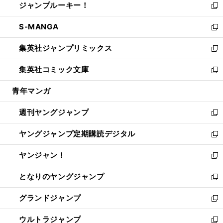
ジャンプルーキー！
く
で
ド
ィ
い
新
開
ウ
ン
ウ
し
S-MANGA
く
で
ド
ィ
い
新
開
ウ
ン
ウ
し
集英社ジャンプリミックス
く
で
ド
ィ
い
新
開
ウ
ン
ウ
し
集英社コミック文庫
く
で
ド
ィ
い
新
開
ウ
ン
ウ
し
青年マンガ
く
で
ド
ィ
い
開
ウ
ン
ウ
週刊ヤングジャンプ
く
で
ド
ィ
新
開
ウ
ン
し
ヤングジャンプ定期購読デジタル
く
で
ド
い
新
開
ウ
ウ
し
ヤンジャン！
く
で
ィ
い
新
開
ン
ウ
し
となりのヤングジャンプ
く
ド
ィ
い
新
ウ
ン
ウ
し
グランドジャンプ
で
ド
ィ
い
新
開
ウ
ン
ウ
し
ウルトラジャンプ
く
で
ド
ィ
い
新