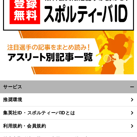
サービス
開
く/
推奨環境
閉
じ
集英社ID・スポルティーバIDとは
る
利用規約・会員規約