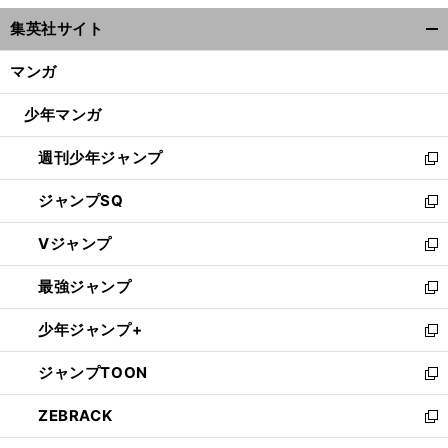
ウ
集英社サイト
ィ
開
ン
く/
マンガ
ド
閉
ウ
じ
少年マンガ
で
る
開
週刊少年ジャンプ
く
新
し
ジャンプSQ
い
新
ウ
し
Vジャンプ
ィ
い
新
ン
ウ
し
最強ジャンプ
ド
ィ
い
新
ウ
ン
ウ
し
少年ジャンプ+
で
ド
ィ
い
新
開
ウ
ン
ウ
し
ジャンプTOON
く
で
ド
ィ
い
新
開
ウ
ン
ウ
し
ZEBRACK
く
で
ド
ィ
い
新
開
ウ
ン
ウ
し