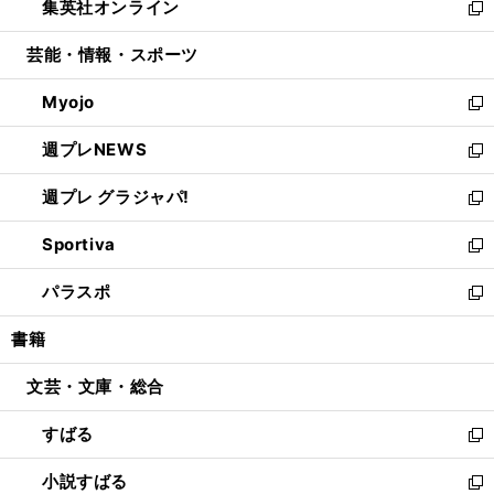
集英社オンライン
く
で
ド
ィ
い
新
開
ウ
ン
ウ
し
芸能・情報・スポーツ
く
で
ド
ィ
い
開
ウ
ン
ウ
Myojo
く
で
ド
ィ
新
開
ウ
ン
し
週プレNEWS
く
で
ド
い
新
開
ウ
ウ
し
週プレ グラジャパ!
く
で
ィ
い
新
開
ン
ウ
し
Sportiva
く
ド
ィ
い
新
ウ
ン
ウ
し
パラスポ
で
ド
ィ
い
新
開
ウ
ン
ウ
し
書籍
く
で
ド
ィ
い
開
ウ
ン
ウ
文芸・文庫・総合
く
で
ド
ィ
開
ウ
ン
すばる
く
で
ド
新
開
ウ
し
小説すばる
く
で
い
新