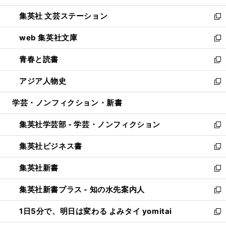
開
ウ
し
集英社 文芸ステーション
く
ィ
い
新
ン
ウ
し
web 集英社文庫
ド
ィ
い
新
ウ
ン
ウ
し
青春と読書
で
ド
ィ
い
新
開
ウ
ン
ウ
し
アジア人物史
く
で
ド
ィ
い
新
開
ウ
ン
ウ
し
学芸・ノンフィクション・新書
く
で
ド
ィ
い
開
ウ
ン
ウ
集英社学芸部 - 学芸・ノンフィクション
く
で
ド
ィ
新
開
ウ
ン
し
集英社ビジネス書
く
で
ド
い
新
開
ウ
ウ
し
集英社新書
く
で
ィ
い
新
開
ン
ウ
し
集英社新書プラス - 知の水先案内人
く
ド
ィ
い
新
ウ
ン
ウ
し
1日5分で、明日は変わる よみタイ yomitai
で
ド
ィ
い
新
開
ウ
ン
ウ
し