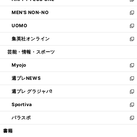
ィ
い
新
開
ウ
ン
ウ
し
MEN'S NON-NO
く
で
ド
ィ
い
新
開
ウ
ン
ウ
し
UOMO
く
で
ド
ィ
い
新
開
ウ
ン
ウ
し
集英社オンライン
く
で
ド
ィ
い
新
開
ウ
ン
ウ
し
芸能・情報・スポーツ
く
で
ド
ィ
い
開
ウ
ン
ウ
Myojo
く
で
ド
ィ
新
開
ウ
ン
し
週プレNEWS
く
で
ド
い
新
開
ウ
ウ
し
週プレ グラジャパ!
く
で
ィ
い
新
開
ン
ウ
し
Sportiva
く
ド
ィ
い
新
ウ
ン
ウ
し
パラスポ
で
ド
ィ
い
新
開
ウ
ン
ウ
し
書籍
く
で
ド
ィ
い