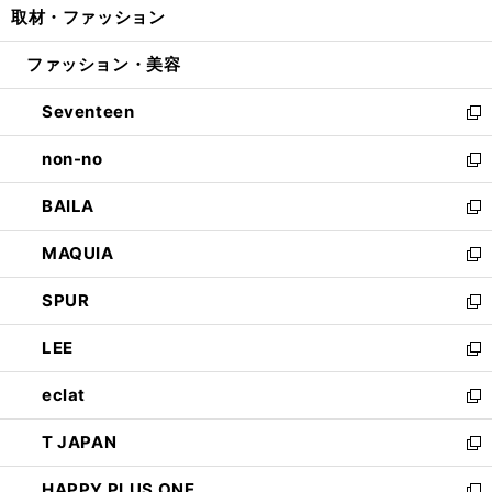
取材・ファッション
く
で
ド
ィ
い
開
ウ
ン
ウ
ファッション・美容
く
で
ド
ィ
開
ウ
ン
Seventeen
く
で
ド
新
開
ウ
し
non-no
く
で
い
新
開
ウ
し
BAILA
く
ィ
い
新
ン
ウ
し
MAQUIA
ド
ィ
い
新
ウ
ン
ウ
し
SPUR
で
ド
ィ
い
新
開
ウ
ン
ウ
し
LEE
く
で
ド
ィ
い
新
開
ウ
ン
ウ
し
eclat
く
で
ド
ィ
い
新
開
ウ
ン
ウ
し
T JAPAN
く
で
ド
ィ
い
新
開
ウ
ン
ウ
し
HAPPY PLUS ONE
く
で
ド