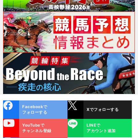
cebo
X
Facebookで
Xでフォローする
ok
フォローする
uTube
LINE
YouTubeで
LINEで
チャンネル登録
アカウント追加