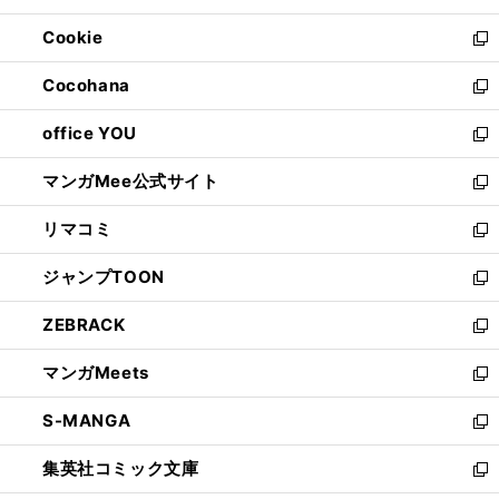
開
ウ
ン
ウ
Cookie
く
で
ド
ィ
新
開
ウ
ン
し
Cocohana
く
で
ド
い
新
開
ウ
ウ
し
office YOU
く
で
ィ
い
新
開
ン
ウ
し
マンガMee公式サイト
く
ド
ィ
い
新
ウ
ン
ウ
し
リマコミ
で
ド
ィ
い
新
開
ウ
ン
ウ
し
ジャンプTOON
く
で
ド
ィ
い
新
開
ウ
ン
ウ
し
ZEBRACK
く
で
ド
ィ
い
新
開
ウ
ン
ウ
し
マンガMeets
く
で
ド
ィ
い
新
開
ウ
ン
ウ
し
S-MANGA
く
で
ド
ィ
い
新
開
ウ
ン
ウ
し
集英社コミック文庫
く
で
ド
ィ
い
新
開
ウ
ン
ウ
し