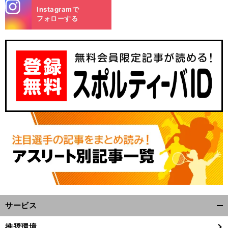
stagra
Instagramで
m
フォローする
サービス
開
く/
推奨環境