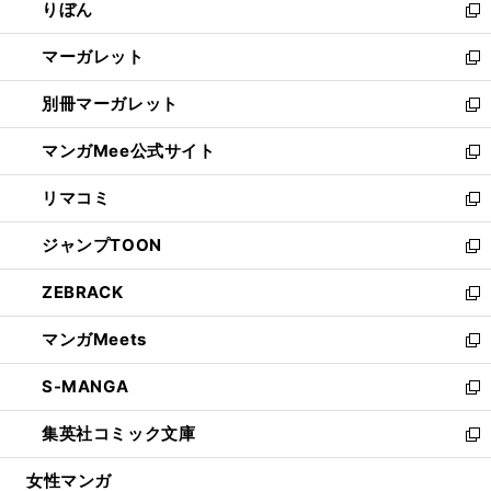
りぼん
く
で
ド
ィ
新
開
ウ
ン
し
マーガレット
く
で
ド
い
新
開
ウ
ウ
し
別冊マーガレット
く
で
ィ
い
新
開
ン
ウ
し
マンガMee公式サイト
く
ド
ィ
い
新
ウ
ン
ウ
し
リマコミ
で
ド
ィ
い
新
開
ウ
ン
ウ
し
ジャンプTOON
く
で
ド
ィ
い
新
開
ウ
ン
ウ
し
ZEBRACK
く
で
ド
ィ
い
新
開
ウ
ン
ウ
し
マンガMeets
く
で
ド
ィ
い
新
開
ウ
ン
ウ
し
S-MANGA
く
で
ド
ィ
い
新
開
ウ
ン
ウ
し
集英社コミック文庫
く
で
ド
ィ
い
新
開
ウ
ン
ウ
し
女性マンガ
く
で
ド
ィ
い