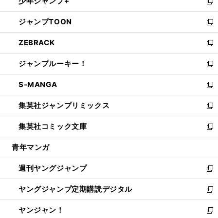
少年ジャンプ+
で
ド
ィ
い
新
開
ウ
ン
ウ
し
ジャンプTOON
く
で
ド
ィ
い
新
開
ウ
ン
ウ
し
ZEBRACK
く
で
ド
ィ
い
新
開
ウ
ン
ウ
し
ジャンプルーキー！
く
で
ド
ィ
い
新
開
ウ
ン
ウ
し
S-MANGA
く
で
ド
ィ
い
新
開
ウ
ン
ウ
し
集英社ジャンプリミックス
く
で
ド
ィ
い
新
開
ウ
ン
ウ
し
集英社コミック文庫
く
で
ド
ィ
い
新
開
ウ
ン
ウ
し
青年マンガ
く
で
ド
ィ
い
開
ウ
ン
ウ
週刊ヤングジャンプ
く
で
ド
ィ
新
開
ウ
ン
し
ヤングジャンプ定期購読デジタル
く
で
ド
い
新
開
ウ
ウ
し
ヤンジャン！
く
で
ィ
い
新