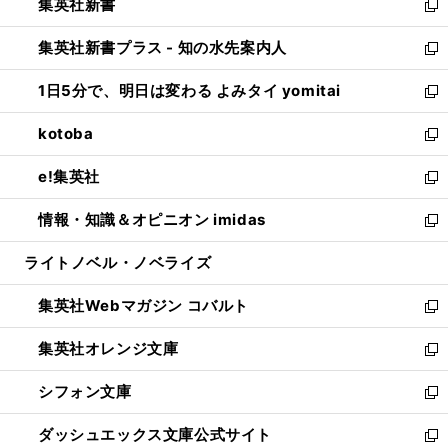
集英社新書
く
で
ィ
い
新
開
ン
ウ
し
集英社新書プラス - 知の水先案内人
く
ド
ィ
い
新
ウ
ン
ウ
し
1日5分で、明日は変わる よみタイ yomitai
で
ド
ィ
い
新
開
ウ
ン
ウ
し
kotoba
く
で
ド
ィ
い
新
開
ウ
ン
ウ
し
e!集英社
く
で
ド
ィ
い
新
開
ウ
ン
ウ
し
情報・知識＆オピニオン imidas
く
で
ド
ィ
い
新
開
ウ
ン
ウ
し
ライトノベル・ノベライズ
く
で
ド
ィ
い
開
ウ
ン
ウ
集英社Webマガジン コバルト
く
で
ド
ィ
新
開
ウ
ン
し
集英社オレンジ文庫
く
で
ド
い
新
開
ウ
ウ
し
シフォン文庫
く
で
ィ
い
新
開
ン
ウ
し
ダッシュエックス文庫公式サイト
く
ド
ィ
い
新