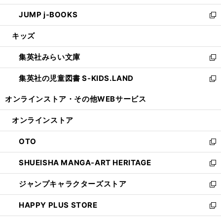
ウ
ン
ウ
し
JUMP j-BOOKS
で
ド
ィ
い
新
開
ウ
ン
ウ
し
キッズ
く
で
ド
ィ
い
開
ウ
ン
ウ
集英社みらい文庫
く
で
ド
ィ
新
開
ウ
ン
し
集英社の児童図書 S-KIDS.LAND
く
で
ド
い
新
開
ウ
ウ
し
オンラインストア・
その他WEBサービス
く
で
ィ
い
開
ン
ウ
オンラインストア
く
ド
ィ
ウ
ン
OTO
で
ド
新
開
ウ
し
SHUEISHA MANGA-ART HERITAGE
く
で
い
新
開
ウ
し
ジャンプキャラクターズストア
く
ィ
い
新
ン
ウ
し
HAPPY PLUS STORE
ド
ィ
い
新
ウ
ン
ウ
し