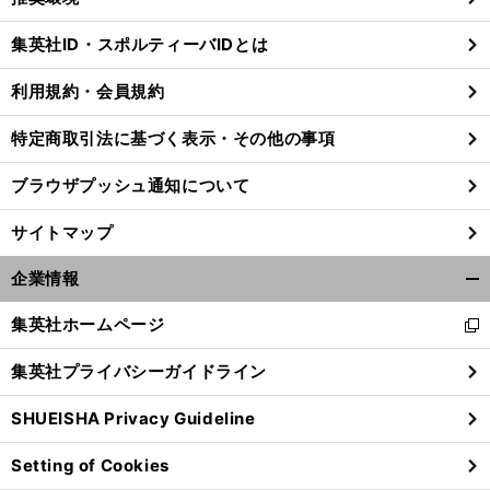
閉
じ
集英社ID・スポルティーバIDとは
る
利用規約・会員規約
特定商取引法に基づく表示・その他の事項
ブラウザプッシュ通知について
サイトマップ
企業情報
開
く/
集英社ホームページ
新
閉
し
じ
集英社プライバシーガイドライン
い
る
ウ
SHUEISHA Privacy Guideline
ィ
ン
Setting of Cookies
ド