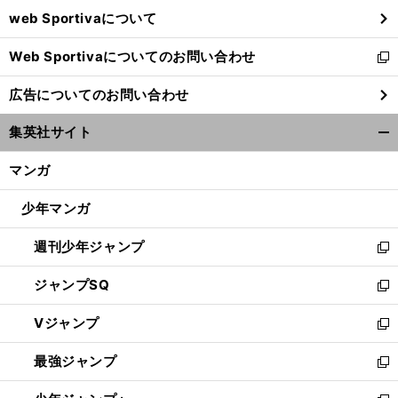
ウ
web Sportivaについて
で
開
Web Sportivaについてのお問い合わせ
く
新
し
広告についてのお問い合わせ
い
ウ
集英社サイト
ィ
開
ン
く/
マンガ
ド
閉
ウ
じ
少年マンガ
で
る
開
週刊少年ジャンプ
く
新
し
ジャンプSQ
い
新
ウ
し
Vジャンプ
ィ
い
新
ン
ウ
し
最強ジャンプ
ド
ィ
い
新
ウ
ン
ウ
し