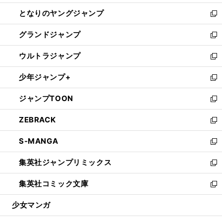
開
ン
ウ
し
となりのヤングジャンプ
く
ド
ィ
い
新
ウ
ン
ウ
し
グランドジャンプ
で
ド
ィ
い
新
開
ウ
ン
ウ
し
ウルトラジャンプ
く
で
ド
ィ
い
新
開
ウ
ン
ウ
し
少年ジャンプ+
く
で
ド
ィ
い
新
開
ウ
ン
ウ
し
ジャンプTOON
く
で
ド
ィ
い
新
開
ウ
ン
ウ
し
ZEBRACK
く
で
ド
ィ
い
新
開
ウ
ン
ウ
し
S-MANGA
く
で
ド
ィ
い
新
開
ウ
ン
ウ
し
集英社ジャンプリミックス
く
で
ド
ィ
い
新
開
ウ
ン
ウ
し
集英社コミック文庫
く
で
ド
ィ
い
新
開
ウ
ン
ウ
し
少女マンガ
く
で
ド
ィ
い
開
ウ
ン
ウ