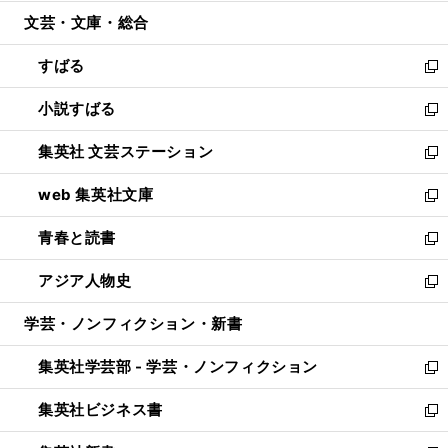
開
ウ
ン
ウ
文芸・文庫・総合
く
で
ド
ィ
開
ウ
ン
すばる
く
で
ド
新
開
ウ
し
小説すばる
く
で
い
新
開
ウ
し
集英社 文芸ステーション
く
ィ
い
新
ン
ウ
し
web 集英社文庫
ド
ィ
い
新
ウ
ン
ウ
し
青春と読書
で
ド
ィ
い
新
開
ウ
ン
ウ
し
アジア人物史
く
で
ド
ィ
い
新
開
ウ
ン
ウ
し
学芸・ノンフィクション・新書
く
で
ド
ィ
い
開
ウ
ン
ウ
集英社学芸部 - 学芸・ノンフィクション
く
で
ド
ィ
新
開
ウ
ン
し
集英社ビジネス書
く
で
ド
い
新
開
ウ
ウ
し