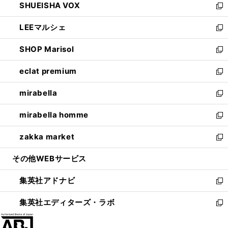
SHUEISHA VOX
で
ド
ィ
い
新
開
ウ
ン
ウ
し
LEEマルシェ
く
で
ド
ィ
い
新
開
ウ
ン
ウ
し
SHOP Marisol
く
で
ド
ィ
い
新
開
ウ
ン
ウ
し
eclat premium
く
で
ド
ィ
い
新
開
ウ
ン
ウ
し
mirabella
く
で
ド
ィ
い
新
開
ウ
ン
ウ
し
mirabella homme
く
で
ド
ィ
い
新
開
ウ
ン
ウ
し
zakka market
く
で
ド
ィ
い
新
開
ウ
ン
ウ
し
その他WEBサービス
く
で
ド
ィ
い
開
ウ
ン
ウ
集英社アドナビ
く
で
ド
ィ
新
開
ウ
ン
し
集英社エディターズ・ラボ
く
で
ド
い
新
開
ウ
ウ
し
く
で
ィ
い