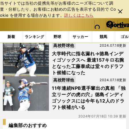
当サイトでは当社の提携先等がお客様のニーズ等について調
査・分析したり、お客様にお勧めの広告を表⽰する⽬的で Co
閉じ
okie を使⽤する場合があります。
詳しくはこちら
る
マイペ
web Sportiva (webスポルティーバ)
検索
メニュ
we
ー
「#杉本幸基」の最新ニュース・ 情報
b
ジ
新着
ランキング
野球
サッカー
競馬
ゴル
ス
高校野球他
2024.07.18更新
ポ
ル
大学時代に指名漏れ→徳島インデ
テ
ィゴソックスへ 最速157キロ右腕
ィ
となった工藤泰成は堂々のドラフ
ー
ト候補になった
バ
高校野球他
2024.07.18更新
11年連続NPB選手輩出の真相 「独
立リーグの虎の穴」徳島インディ
ゴソックスには今年も12人のドラ
フト候補がいる
2024年07月18日 10:39 更新
編集部のおすすめ