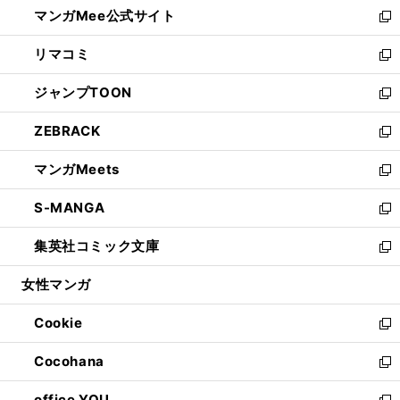
し
マンガMee公式サイト
く
ド
ィ
い
新
ウ
ン
ウ
し
リマコミ
で
ド
ィ
い
新
開
ウ
ン
ウ
し
ジャンプTOON
く
で
ド
ィ
い
新
開
ウ
ン
ウ
し
ZEBRACK
く
で
ド
ィ
い
新
開
ウ
ン
ウ
し
マンガMeets
く
で
ド
ィ
い
新
開
ウ
ン
ウ
し
S-MANGA
く
で
ド
ィ
い
新
開
ウ
ン
ウ
し
集英社コミック文庫
く
で
ド
ィ
い
新
開
ウ
ン
ウ
し
女性マンガ
く
で
ド
ィ
い
開
ウ
ン
ウ
Cookie
く
で
ド
ィ
新
開
ウ
ン
し
Cocohana
く
で
ド
い
新
開
ウ
ウ
し
office YOU
く