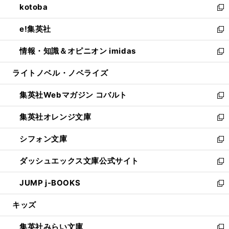
kotoba
く
で
ド
ィ
い
新
開
ウ
ン
ウ
し
e!集英社
く
で
ド
ィ
い
新
開
ウ
ン
ウ
し
情報・知識＆オピニオン imidas
く
で
ド
ィ
い
新
開
ウ
ン
ウ
し
ライトノベル・ノベライズ
く
で
ド
ィ
い
開
ウ
ン
ウ
集英社Webマガジン コバルト
く
で
ド
ィ
新
開
ウ
ン
し
集英社オレンジ文庫
く
で
ド
い
新
開
ウ
ウ
し
シフォン文庫
く
で
ィ
い
新
開
ン
ウ
し
ダッシュエックス文庫公式サイト
く
ド
ィ
い
新
ウ
ン
ウ
し
JUMP j-BOOKS
で
ド
ィ
い
新
開
ウ
ン
ウ
し
キッズ
く
で
ド
ィ
い
開
ウ
ン
ウ
集英社みらい文庫
く
で
ド
ィ