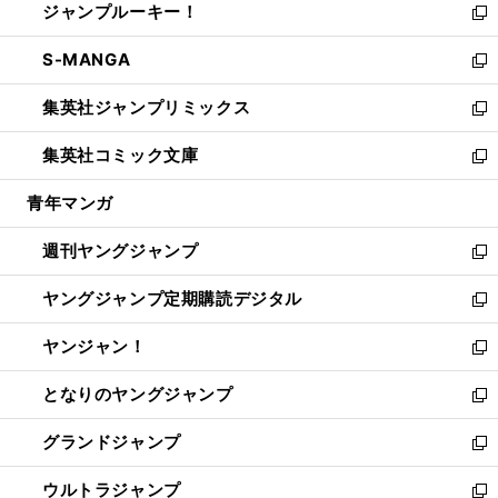
ジャンプルーキー！
く
で
ド
ィ
い
新
開
ウ
ン
ウ
し
S-MANGA
く
で
ド
ィ
い
新
開
ウ
ン
ウ
し
集英社ジャンプリミックス
く
で
ド
ィ
い
新
開
ウ
ン
ウ
し
集英社コミック文庫
く
で
ド
ィ
い
新
開
ウ
ン
ウ
し
青年マンガ
く
で
ド
ィ
い
開
ウ
ン
ウ
週刊ヤングジャンプ
く
で
ド
ィ
新
開
ウ
ン
し
ヤングジャンプ定期購読デジタル
く
で
ド
い
新
開
ウ
ウ
し
ヤンジャン！
く
で
ィ
い
新
開
ン
ウ
し
となりのヤングジャンプ
く
ド
ィ
い
新
ウ
ン
ウ
し
グランドジャンプ
で
ド
ィ
い
新
開
ウ
ン
ウ
し
ウルトラジャンプ
く
で
ド
ィ
い
新