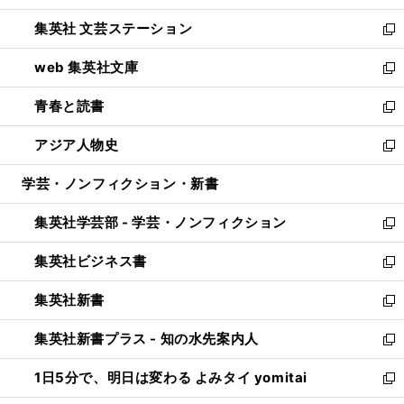
開
ウ
し
集英社 文芸ステーション
く
ィ
い
新
ン
ウ
し
web 集英社文庫
ド
ィ
い
新
ウ
ン
ウ
し
青春と読書
で
ド
ィ
い
新
開
ウ
ン
ウ
し
アジア人物史
く
で
ド
ィ
い
新
開
ウ
ン
ウ
し
学芸・ノンフィクション・新書
く
で
ド
ィ
い
開
ウ
ン
ウ
集英社学芸部 - 学芸・ノンフィクション
く
で
ド
ィ
新
開
ウ
ン
し
集英社ビジネス書
く
で
ド
い
新
開
ウ
ウ
し
集英社新書
く
で
ィ
い
新
開
ン
ウ
し
集英社新書プラス - 知の水先案内人
く
ド
ィ
い
新
ウ
ン
ウ
し
1日5分で、明日は変わる よみタイ yomitai
で
ド
ィ
い
新
開
ウ
ン
ウ
し