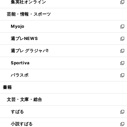
集英社オンライン
く
で
ド
ィ
い
新
開
ウ
ン
ウ
し
芸能・情報・スポーツ
く
で
ド
ィ
い
開
ウ
ン
ウ
Myojo
く
で
ド
ィ
新
開
ウ
ン
し
週プレNEWS
く
で
ド
い
新
開
ウ
ウ
し
週プレ グラジャパ!
く
で
ィ
い
新
開
ン
ウ
し
Sportiva
く
ド
ィ
い
新
ウ
ン
ウ
し
パラスポ
で
ド
ィ
い
新
開
ウ
ン
ウ
し
書籍
く
で
ド
ィ
い
開
ウ
ン
ウ
文芸・文庫・総合
く
で
ド
ィ
開
ウ
ン
すばる
く
で
ド
新
開
ウ
し
小説すばる
く
で
い
新