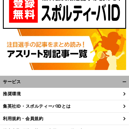
サービス
開
く/
推奨環境
閉
じ
集英社ID・スポルティーバIDとは
る
利用規約・会員規約