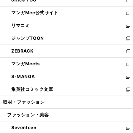
で
ィ
い
新
開
ン
ウ
し
マンガMee公式サイト
く
ド
ィ
い
新
ウ
ン
ウ
し
リマコミ
で
ド
ィ
い
新
開
ウ
ン
ウ
し
ジャンプTOON
く
で
ド
ィ
い
新
開
ウ
ン
ウ
し
ZEBRACK
く
で
ド
ィ
い
新
開
ウ
ン
ウ
し
マンガMeets
く
で
ド
ィ
い
新
開
ウ
ン
ウ
し
S-MANGA
く
で
ド
ィ
い
新
開
ウ
ン
ウ
し
集英社コミック文庫
く
で
ド
ィ
い
新
開
ウ
ン
ウ
し
取材・ファッション
く
で
ド
ィ
い
開
ウ
ン
ウ
ファッション・美容
く
で
ド
ィ
開
ウ
ン
Seventeen
く
で
ド
新