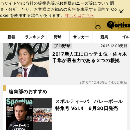
当サイトでは当社の提携先等がお客様のニーズ等について調
査・分析したり、お客様にお勧めの広告を表⽰する⽬的で Co
閉じ
okie を使⽤する場合があります。
詳しくはこちら
る
マイペ
web Sportiva (webスポルティーバ)
検索
メニュ
we
ー
「#日野高校」の最新ニュース・ 情報
b
ジ
新着
ランキング
野球
サッカー
競馬
ゴル
ス
プロ野球
2016.12.09更新
ポ
ル
2017新人王にロッテ１位・佐々木
テ
千隼が最有力である２つの根拠
ィ
ー
バ
2016年12月09日 14:02 更新
編集部のおすすめ
スポルティーバ バレーボール
特集号 Vol.4 6月30日発売