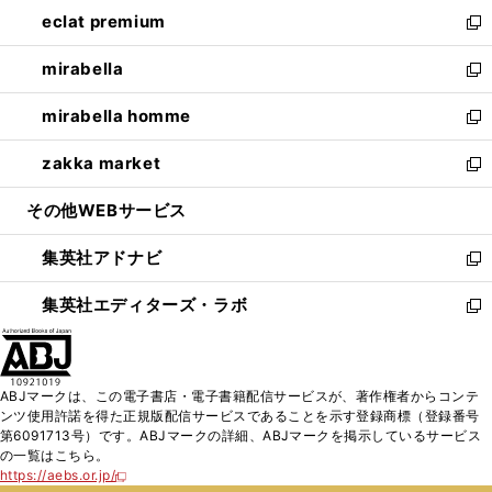
ン
ウ
し
eclat premium
く
で
ド
ィ
い
新
開
ウ
ン
ウ
し
mirabella
く
で
ド
ィ
い
新
開
ウ
ン
ウ
し
mirabella homme
く
で
ド
ィ
い
新
開
ウ
ン
ウ
し
zakka market
く
で
ド
ィ
い
新
開
ウ
ン
ウ
し
その他WEBサービス
く
で
ド
ィ
い
開
ウ
ン
ウ
集英社アドナビ
く
で
ド
ィ
新
開
ウ
ン
し
集英社エディターズ・ラボ
く
で
ド
い
新
開
ウ
ウ
し
く
で
ィ
い
開
ン
ウ
ABJマークは、この電子書店・電子書籍配信サービスが、著作権者からコンテ
く
ド
ィ
ンツ使用許諾を得た正規版配信サービスであることを示す登録商標（登録番号
ウ
ン
第6091713号）です。ABJマークの詳細、ABJマークを掲示しているサービス
で
ド
の一覧はこちら。
開
ウ
https://aebs.or.jp/
新