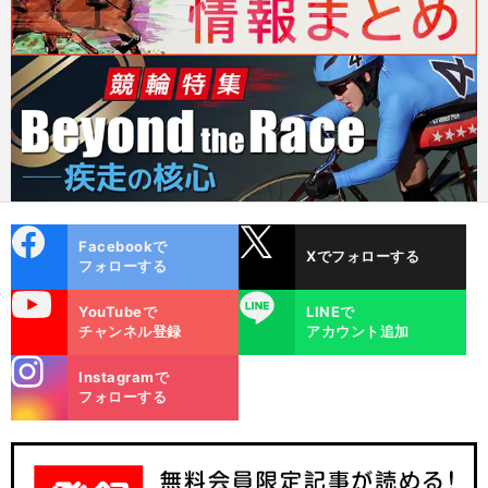
cebo
X
Facebookで
Xでフォローする
ok
フォローする
uTube
LINE
YouTubeで
LINEで
チャンネル登録
アカウント追加
stagra
Instagramで
m
フォローする