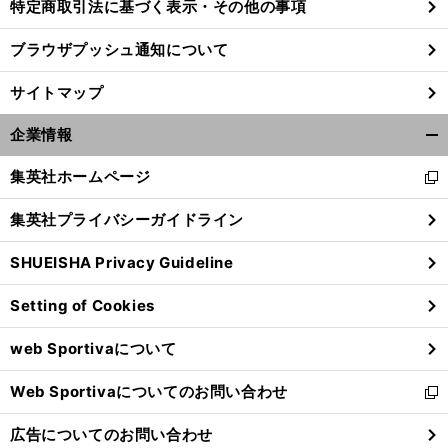
特定商取引法に基づく表示・その他の事項
ブラウザプッシュ通知について
サイトマップ
企業情報
開
く/
集英社ホームページ
新
閉
し
じ
集英社プライバシーガイドライン
い
る
ウ
SHUEISHA Privacy Guideline
ィ
ン
Setting of Cookies
ド
ウ
web Sportivaについて
で
開
Web Sportivaについてのお問い合わせ
く
新
し
広告についてのお問い合わせ
い