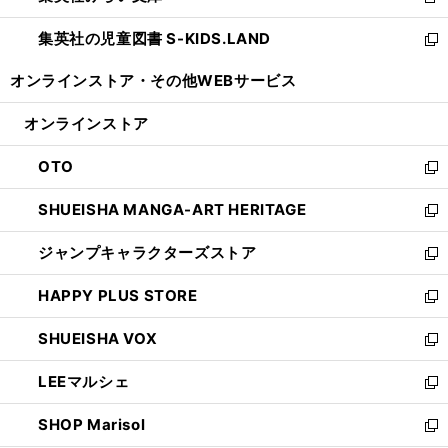
新
開
ウ
ン
し
集英社の児童図書 S-KIDS.LAND
く
で
ド
い
新
開
ウ
ウ
し
オンラインストア・
その他WEBサービス
く
で
ィ
い
開
ン
ウ
オンラインストア
く
ド
ィ
ウ
ン
OTO
で
ド
新
開
ウ
し
SHUEISHA MANGA-ART HERITAGE
く
で
い
新
開
ウ
し
ジャンプキャラクターズストア
く
ィ
い
新
ン
ウ
し
HAPPY PLUS STORE
ド
ィ
い
新
ウ
ン
ウ
し
SHUEISHA VOX
で
ド
ィ
い
新
開
ウ
ン
ウ
し
LEEマルシェ
く
で
ド
ィ
い
新
開
ウ
ン
ウ
し
SHOP Marisol
く
で
ド
ィ
い
新
開
ウ