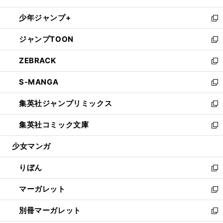
開
ウ
ン
ウ
し
少年ジャンプ+
く
で
ド
ィ
い
新
開
ウ
ン
ウ
し
ジャンプTOON
く
で
ド
ィ
い
新
開
ウ
ン
ウ
し
ZEBRACK
く
で
ド
ィ
い
新
開
ウ
ン
ウ
し
S-MANGA
く
で
ド
ィ
い
新
開
ウ
ン
ウ
し
集英社ジャンプリミックス
く
で
ド
ィ
い
新
開
ウ
ン
ウ
し
集英社コミック文庫
く
で
ド
ィ
い
新
開
ウ
ン
ウ
し
少女マンガ
く
で
ド
ィ
い
開
ウ
ン
ウ
りぼん
く
で
ド
ィ
新
開
ウ
ン
し
マーガレット
く
で
ド
い
新
開
ウ
ウ
し
別冊マーガレット
く
で
ィ
い
新
開
ン
ウ