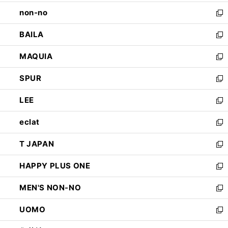
開
ウ
し
non-no
く
で
い
新
開
ウ
し
BAILA
く
ィ
い
新
ン
ウ
し
MAQUIA
ド
ィ
い
新
ウ
ン
ウ
し
SPUR
で
ド
ィ
い
新
開
ウ
ン
ウ
し
LEE
く
で
ド
ィ
い
新
開
ウ
ン
ウ
し
eclat
く
で
ド
ィ
い
新
開
ウ
ン
ウ
し
T JAPAN
く
で
ド
ィ
い
新
開
ウ
ン
ウ
し
HAPPY PLUS ONE
く
で
ド
ィ
い
新
開
ウ
ン
ウ
し
MEN'S NON-NO
く
で
ド
ィ
い
新
開
ウ
ン
ウ
し
UOMO
く
で
ド
ィ
い
新
開
ウ
ン
ウ
し