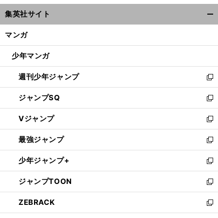
ウ
集英社サイト
ィ
開
ン
く/
マンガ
ド
閉
ウ
じ
少年マンガ
で
る
開
週刊少年ジャンプ
く
新
し
ジャンプSQ
い
新
ウ
し
Vジャンプ
ィ
い
新
ン
ウ
し
最強ジャンプ
ド
ィ
い
新
ウ
ン
ウ
し
少年ジャンプ+
で
ド
ィ
い
新
開
ウ
ン
ウ
し
ジャンプTOON
く
で
ド
ィ
い
新
開
ウ
ン
ウ
し
ZEBRACK
く
で
ド
ィ
い
新
開
ウ
ン
ウ
し