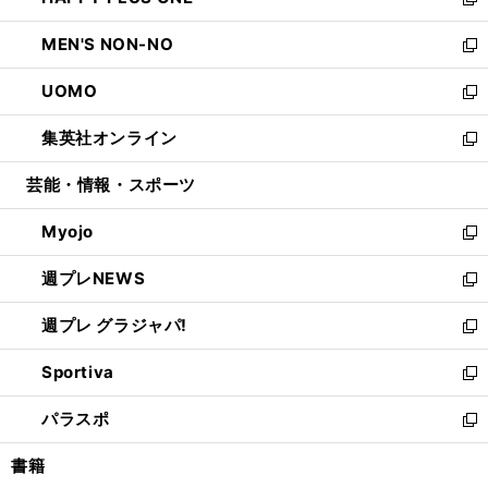
ィ
い
新
開
ウ
ン
ウ
し
MEN'S NON-NO
く
で
ド
ィ
い
新
開
ウ
ン
ウ
し
UOMO
く
で
ド
ィ
い
新
開
ウ
ン
ウ
し
集英社オンライン
く
で
ド
ィ
い
新
開
ウ
ン
ウ
し
芸能・情報・スポーツ
く
で
ド
ィ
い
開
ウ
ン
ウ
Myojo
く
で
ド
ィ
新
開
ウ
ン
し
週プレNEWS
く
で
ド
い
新
開
ウ
ウ
し
週プレ グラジャパ!
く
で
ィ
い
新
開
ン
ウ
し
Sportiva
く
ド
ィ
い
新
ウ
ン
ウ
し
パラスポ
で
ド
ィ
い
新
開
ウ
ン
ウ
し
書籍
く
で
ド
ィ
い