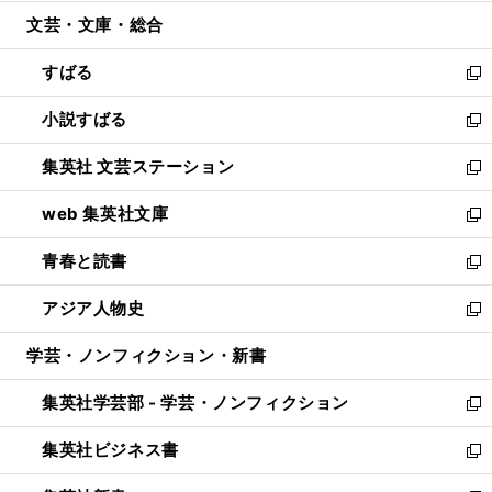
開
ウ
ン
ウ
文芸・文庫・総合
く
で
ド
ィ
開
ウ
ン
すばる
く
で
ド
新
開
ウ
し
小説すばる
く
で
い
新
開
ウ
し
集英社 文芸ステーション
く
ィ
い
新
ン
ウ
し
web 集英社文庫
ド
ィ
い
新
ウ
ン
ウ
し
青春と読書
で
ド
ィ
い
新
開
ウ
ン
ウ
し
アジア人物史
く
で
ド
ィ
い
新
開
ウ
ン
ウ
し
学芸・ノンフィクション・新書
く
で
ド
ィ
い
開
ウ
ン
ウ
集英社学芸部 - 学芸・ノンフィクション
く
で
ド
ィ
新
開
ウ
ン
し
集英社ビジネス書
く
で
ド
い
新
開
ウ
ウ
し