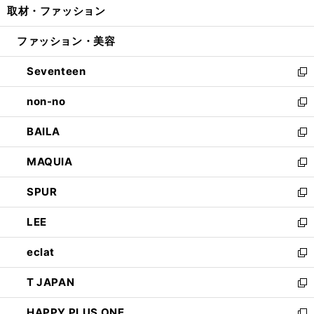
取材・ファッション
く
で
ド
ィ
い
開
ウ
ン
ウ
ファッション・美容
く
で
ド
ィ
開
ウ
ン
Seventeen
く
で
ド
新
開
ウ
し
non-no
く
で
い
新
開
ウ
し
BAILA
く
ィ
い
新
ン
ウ
し
MAQUIA
ド
ィ
い
新
ウ
ン
ウ
し
SPUR
で
ド
ィ
い
新
開
ウ
ン
ウ
し
LEE
く
で
ド
ィ
い
新
開
ウ
ン
ウ
し
eclat
く
で
ド
ィ
い
新
開
ウ
ン
ウ
し
T JAPAN
く
で
ド
ィ
い
新
開
ウ
ン
ウ
し
HAPPY PLUS ONE
く
で
ド