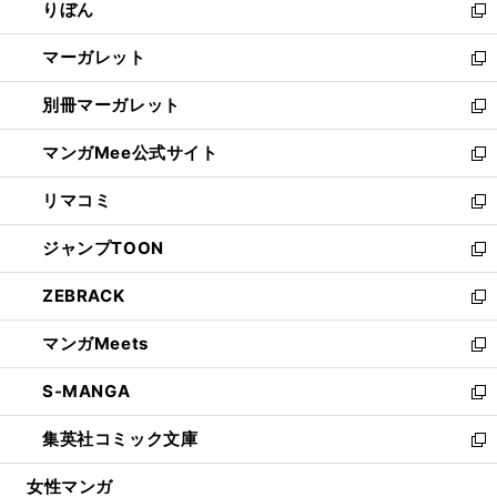
りぼん
く
で
ド
ィ
新
開
ウ
ン
し
マーガレット
く
で
ド
い
新
開
ウ
ウ
し
別冊マーガレット
く
で
ィ
い
新
開
ン
ウ
し
マンガMee公式サイト
く
ド
ィ
い
新
ウ
ン
ウ
し
リマコミ
で
ド
ィ
い
新
開
ウ
ン
ウ
し
ジャンプTOON
く
で
ド
ィ
い
新
開
ウ
ン
ウ
し
ZEBRACK
く
で
ド
ィ
い
新
開
ウ
ン
ウ
し
マンガMeets
く
で
ド
ィ
い
新
開
ウ
ン
ウ
し
S-MANGA
く
で
ド
ィ
い
新
開
ウ
ン
ウ
し
集英社コミック文庫
く
で
ド
ィ
い
新
開
ウ
ン
ウ
し
女性マンガ
く
で
ド
ィ
い