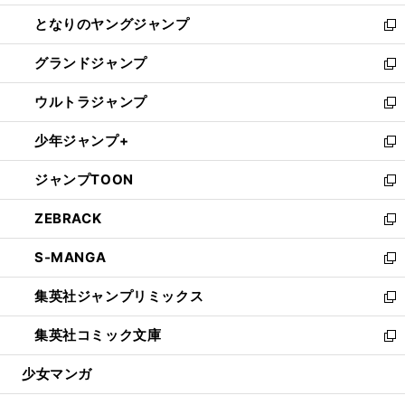
開
ン
ウ
し
となりのヤングジャンプ
く
ド
ィ
い
新
ウ
ン
ウ
し
グランドジャンプ
で
ド
ィ
い
新
開
ウ
ン
ウ
し
ウルトラジャンプ
く
で
ド
ィ
い
新
開
ウ
ン
ウ
し
少年ジャンプ+
く
で
ド
ィ
い
新
開
ウ
ン
ウ
し
ジャンプTOON
く
で
ド
ィ
い
新
開
ウ
ン
ウ
し
ZEBRACK
く
で
ド
ィ
い
新
開
ウ
ン
ウ
し
S-MANGA
く
で
ド
ィ
い
新
開
ウ
ン
ウ
し
集英社ジャンプリミックス
く
で
ド
ィ
い
新
開
ウ
ン
ウ
し
集英社コミック文庫
く
で
ド
ィ
い
新
開
ウ
ン
ウ
し
少女マンガ
く
で
ド
ィ
い
開
ウ
ン
ウ