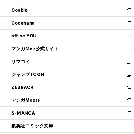
開
ウ
ン
ウ
Cookie
く
で
ド
ィ
新
開
ウ
ン
し
Cocohana
く
で
ド
い
新
開
ウ
ウ
し
office YOU
く
で
ィ
い
新
開
ン
ウ
し
マンガMee公式サイト
く
ド
ィ
い
新
ウ
ン
ウ
し
リマコミ
で
ド
ィ
い
新
開
ウ
ン
ウ
し
ジャンプTOON
く
で
ド
ィ
い
新
開
ウ
ン
ウ
し
ZEBRACK
く
で
ド
ィ
い
新
開
ウ
ン
ウ
し
マンガMeets
く
で
ド
ィ
い
新
開
ウ
ン
ウ
し
S-MANGA
く
で
ド
ィ
い
新
開
ウ
ン
ウ
し
集英社コミック文庫
く
で
ド
ィ
い
新
開
ウ
ン
ウ
し