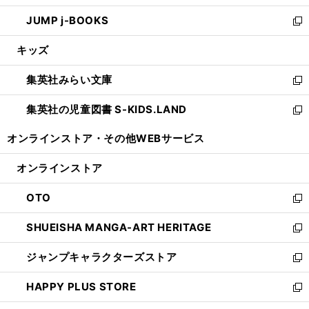
ウ
ン
ウ
し
JUMP j-BOOKS
で
ド
ィ
い
新
開
ウ
ン
ウ
し
キッズ
く
で
ド
ィ
い
開
ウ
ン
ウ
集英社みらい文庫
く
で
ド
ィ
新
開
ウ
ン
し
集英社の児童図書 S-KIDS.LAND
く
で
ド
い
新
開
ウ
ウ
し
オンラインストア・
その他WEBサービス
く
で
ィ
い
開
ン
ウ
オンラインストア
く
ド
ィ
ウ
ン
OTO
で
ド
新
開
ウ
し
SHUEISHA MANGA-ART HERITAGE
く
で
い
新
開
ウ
し
ジャンプキャラクターズストア
く
ィ
い
新
ン
ウ
し
HAPPY PLUS STORE
ド
ィ
い
新
ウ
ン
ウ
し