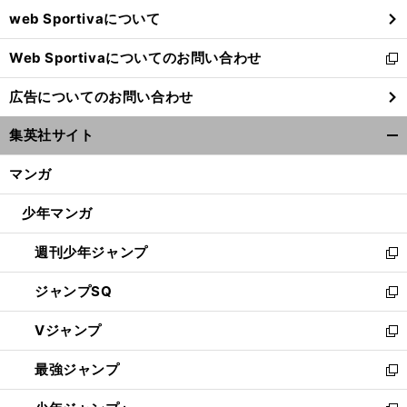
ウ
web Sportivaについて
で
開
Web Sportivaについてのお問い合わせ
く
新
し
広告についてのお問い合わせ
い
ウ
集英社サイト
ィ
開
ン
く/
マンガ
ド
閉
ウ
じ
少年マンガ
で
る
開
週刊少年ジャンプ
く
新
し
ジャンプSQ
い
新
ウ
し
Vジャンプ
ィ
い
新
ン
ウ
し
最強ジャンプ
ド
ィ
い
新
ウ
ン
ウ
し