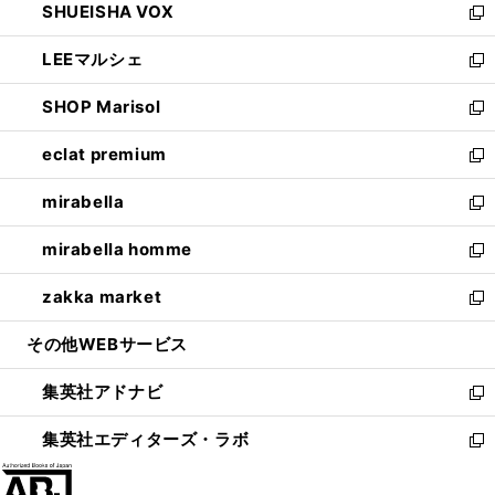
SHUEISHA VOX
で
ド
ィ
い
新
開
ウ
ン
ウ
し
LEEマルシェ
く
で
ド
ィ
い
新
開
ウ
ン
ウ
し
SHOP Marisol
く
で
ド
ィ
い
新
開
ウ
ン
ウ
し
eclat premium
く
で
ド
ィ
い
新
開
ウ
ン
ウ
し
mirabella
く
で
ド
ィ
い
新
開
ウ
ン
ウ
し
mirabella homme
く
で
ド
ィ
い
新
開
ウ
ン
ウ
し
zakka market
く
で
ド
ィ
い
新
開
ウ
ン
ウ
し
その他WEBサービス
く
で
ド
ィ
い
開
ウ
ン
ウ
集英社アドナビ
く
で
ド
ィ
新
開
ウ
ン
し
集英社エディターズ・ラボ
く
で
ド
い
新
開
ウ
ウ
し
く
で
ィ
い