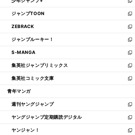
少年ジャンプ+
で
ド
ィ
い
新
開
ウ
ン
ウ
し
ジャンプTOON
く
で
ド
ィ
い
新
開
ウ
ン
ウ
し
ZEBRACK
く
で
ド
ィ
い
新
開
ウ
ン
ウ
し
ジャンプルーキー！
く
で
ド
ィ
い
新
開
ウ
ン
ウ
し
S-MANGA
く
で
ド
ィ
い
新
開
ウ
ン
ウ
し
集英社ジャンプリミックス
く
で
ド
ィ
い
新
開
ウ
ン
ウ
し
集英社コミック文庫
く
で
ド
ィ
い
新
開
ウ
ン
ウ
し
青年マンガ
く
で
ド
ィ
い
開
ウ
ン
ウ
週刊ヤングジャンプ
く
で
ド
ィ
新
開
ウ
ン
し
ヤングジャンプ定期購読デジタル
く
で
ド
い
新
開
ウ
ウ
し
ヤンジャン！
く
で
ィ
い
新