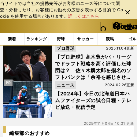
当サイトでは当社の提携先等がお客様のニーズ等について調
査・分析したり、お客様にお勧めの広告を表⽰する⽬的で Co
閉じ
okie を使⽤する場合があります。
詳しくはこちら
る
マイペ
web Sportiva (webスポルティーバ)
検索
メニュ
we
ー
「#日ハム」の最新ニュース・ 情報
b
ジ
新着
ランキング
野球
サッカー
競馬
ゴル
ス
プロ野球
2025.11.04更新
ポ
ル
【プロ野球】高木豊がパ・リーグ
テ
でドラフト戦略を高く評価した球
ィ
団は？ 佐々木麟太郎を指名のソ
ー
フトバンクは「余裕を感じさせ
バ
PR
る」｜「ソフトバンク・日ハム・
ニュース
2024.02.26更新
オリックス」編
【2024年】今日の北海道日本ハ
ムファイターズの試合日程・テレ
ビ放送・配信予定
2025年11月04日 10:31 更新
編集部のおすすめ