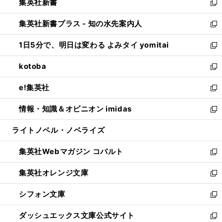
集英社新書
く
で
ィ
い
新
開
ン
ウ
し
集英社新書プラス - 知の水先案内人
く
ド
ィ
い
新
ウ
ン
ウ
し
1日5分で、明日は変わる よみタイ yomitai
で
ド
ィ
い
新
開
ウ
ン
ウ
し
kotoba
く
で
ド
ィ
い
新
開
ウ
ン
ウ
し
e!集英社
く
で
ド
ィ
い
新
開
ウ
ン
ウ
し
情報・知識＆オピニオン imidas
く
で
ド
ィ
い
新
開
ウ
ン
ウ
し
ライトノベル・ノベライズ
く
で
ド
ィ
い
開
ウ
ン
ウ
集英社Webマガジン コバルト
く
で
ド
ィ
新
開
ウ
ン
し
集英社オレンジ文庫
く
で
ド
い
新
開
ウ
ウ
し
シフォン文庫
く
で
ィ
い
新
開
ン
ウ
し
ダッシュエックス文庫公式サイト
く
ド
ィ
い
新