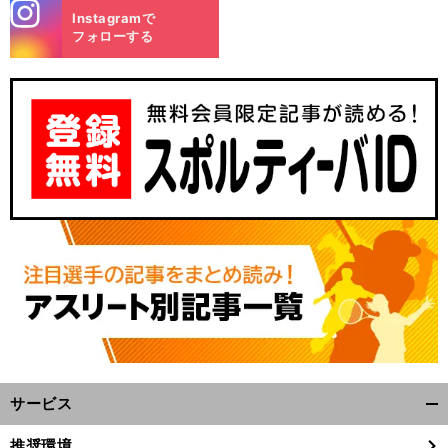
stagra
Instagramで
m
フォローする
サービス
開
く/
推奨環境