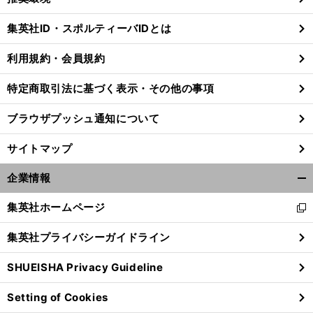
閉
じ
集英社ID・スポルティーバIDとは
る
利用規約・会員規約
特定商取引法に基づく表示・その他の事項
ブラウザプッシュ通知について
サイトマップ
企業情報
開
く/
集英社ホームページ
新
閉
し
じ
集英社プライバシーガイドライン
い
る
ウ
SHUEISHA Privacy Guideline
ィ
ン
Setting of Cookies
ド