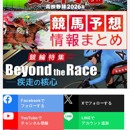
cebo
X
Facebookで
Xでフォローする
ok
フォローする
uTube
LINE
YouTubeで
LINEで
チャンネル登録
アカウント追加