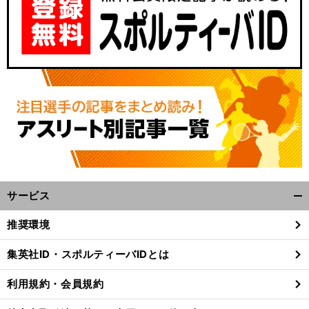
サービス
開
く/
推奨環境
閉
じ
集英社ID・スポルティーバIDとは
る
利用規約・会員規約