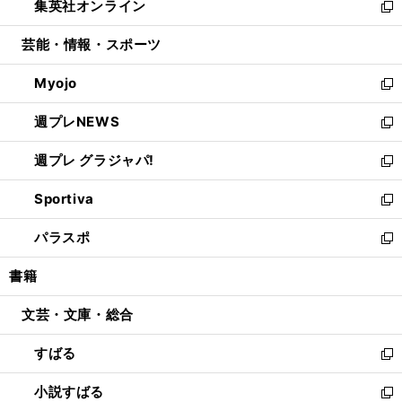
集英社オンライン
く
で
ド
ィ
い
新
開
ウ
ン
ウ
し
芸能・情報・スポーツ
く
で
ド
ィ
い
開
ウ
ン
ウ
Myojo
く
で
ド
ィ
新
開
ウ
ン
し
週プレNEWS
く
で
ド
い
新
開
ウ
ウ
し
週プレ グラジャパ!
く
で
ィ
い
新
開
ン
ウ
し
Sportiva
く
ド
ィ
い
新
ウ
ン
ウ
し
パラスポ
で
ド
ィ
い
新
開
ウ
ン
ウ
し
書籍
く
で
ド
ィ
い
開
ウ
ン
ウ
文芸・文庫・総合
く
で
ド
ィ
開
ウ
ン
すばる
く
で
ド
新
開
ウ
し
小説すばる
く
で
い
新