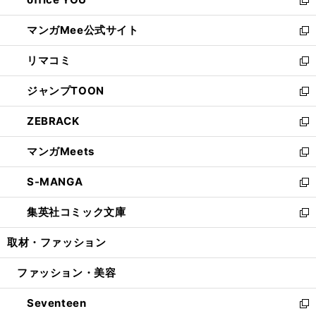
で
ィ
い
新
開
ン
ウ
し
マンガMee公式サイト
く
ド
ィ
い
新
ウ
ン
ウ
し
リマコミ
で
ド
ィ
い
新
開
ウ
ン
ウ
し
ジャンプTOON
く
で
ド
ィ
い
新
開
ウ
ン
ウ
し
ZEBRACK
く
で
ド
ィ
い
新
開
ウ
ン
ウ
し
マンガMeets
く
で
ド
ィ
い
新
開
ウ
ン
ウ
し
S-MANGA
く
で
ド
ィ
い
新
開
ウ
ン
ウ
し
集英社コミック文庫
く
で
ド
ィ
い
新
開
ウ
ン
ウ
し
取材・ファッション
く
で
ド
ィ
い
開
ウ
ン
ウ
ファッション・美容
く
で
ド
ィ
開
ウ
ン
Seventeen
く
で
ド
新