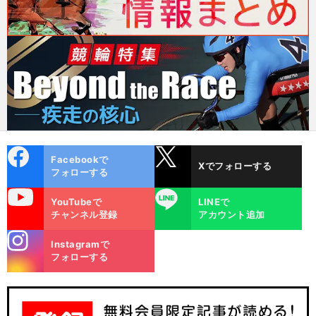
cebo
X
Facebookで
Xでフォローする
ok
フォローする
uTube
LINE
YouTubeで
LINEで
チャンネル登録
アカウント追加
stagra
Instagramで
m
フォローする