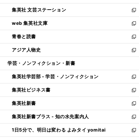
開
ウ
し
集英社 文芸ステーション
く
ィ
い
新
ン
ウ
し
web 集英社文庫
ド
ィ
い
新
ウ
ン
ウ
し
青春と読書
で
ド
ィ
い
新
開
ウ
ン
ウ
し
アジア人物史
く
で
ド
ィ
い
新
開
ウ
ン
ウ
し
学芸・ノンフィクション・新書
く
で
ド
ィ
い
開
ウ
ン
ウ
集英社学芸部 - 学芸・ノンフィクション
く
で
ド
ィ
新
開
ウ
ン
し
集英社ビジネス書
く
で
ド
い
新
開
ウ
ウ
し
集英社新書
く
で
ィ
い
新
開
ン
ウ
し
集英社新書プラス - 知の水先案内人
く
ド
ィ
い
新
ウ
ン
ウ
し
1日5分で、明日は変わる よみタイ yomitai
で
ド
ィ
い
新
開
ウ
ン
ウ
し