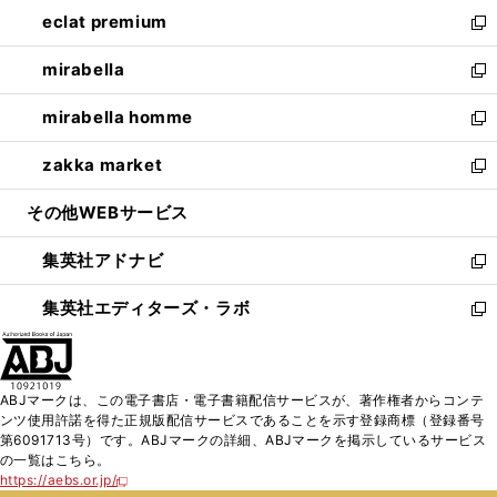
ン
ウ
し
eclat premium
く
で
ド
ィ
い
新
開
ウ
ン
ウ
し
mirabella
く
で
ド
ィ
い
新
開
ウ
ン
ウ
し
mirabella homme
く
で
ド
ィ
い
新
開
ウ
ン
ウ
し
zakka market
く
で
ド
ィ
い
新
開
ウ
ン
ウ
し
その他WEBサービス
く
で
ド
ィ
い
開
ウ
ン
ウ
集英社アドナビ
く
で
ド
ィ
新
開
ウ
ン
し
集英社エディターズ・ラボ
く
で
ド
い
新
開
ウ
ウ
し
く
で
ィ
い
開
ン
ウ
ABJマークは、この電子書店・電子書籍配信サービスが、著作権者からコンテ
く
ド
ィ
ンツ使用許諾を得た正規版配信サービスであることを示す登録商標（登録番号
ウ
ン
第6091713号）です。ABJマークの詳細、ABJマークを掲示しているサービス
で
ド
の一覧はこちら。
開
ウ
https://aebs.or.jp/
新