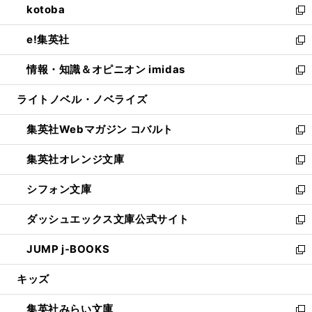
kotoba
く
で
ド
ィ
い
新
開
ウ
ン
ウ
し
e!集英社
く
で
ド
ィ
い
新
開
ウ
ン
ウ
し
情報・知識＆オピニオン imidas
く
で
ド
ィ
い
新
開
ウ
ン
ウ
し
ライトノベル・ノベライズ
く
で
ド
ィ
い
開
ウ
ン
ウ
集英社Webマガジン コバルト
く
で
ド
ィ
新
開
ウ
ン
し
集英社オレンジ文庫
く
で
ド
い
新
開
ウ
ウ
し
シフォン文庫
く
で
ィ
い
新
開
ン
ウ
し
ダッシュエックス文庫公式サイト
く
ド
ィ
い
新
ウ
ン
ウ
し
JUMP j-BOOKS
で
ド
ィ
い
新
開
ウ
ン
ウ
し
キッズ
く
で
ド
ィ
い
開
ウ
ン
ウ
集英社みらい文庫
く
で
ド
ィ