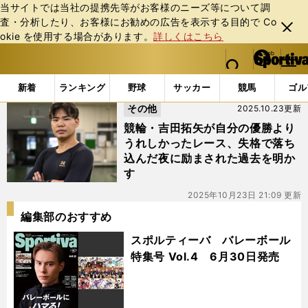
当サイトでは当社の提携先等がお客様のニーズ等について調
査・分析したり、お客様にお勧めの広告を表⽰する⽬的で Co
閉じ
okie を使⽤する場合があります。
詳しくはこちら
る
マイペ
web Sportiva (webスポルティーバ)
検索
メニュ
we
ー
「#新田祐大」の最新ニュース・ 情報
b
ジ
新着
ランキング
野球
サッカー
競馬
ゴル
ス
その他
2025.10.23更新
ポ
ル
競輪・吉田拓矢が自分の優勝より
テ
うれしかったレース、失格で落ち
ィ
込んだ夜に励まされた過去を明か
ー
す
バ
2025年10月23日 21:09 更新
編集部のおすすめ
スポルティーバ バレーボール
特集号 Vol.4 6月30日発売