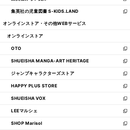
新
開
ウ
ン
し
集英社の児童図書 S-KIDS.LAND
く
で
ド
い
新
開
ウ
ウ
し
オンラインストア・
その他WEBサービス
く
で
ィ
い
開
ン
ウ
オンラインストア
く
ド
ィ
ウ
ン
OTO
で
ド
新
開
ウ
し
SHUEISHA MANGA-ART HERITAGE
く
で
い
新
開
ウ
し
ジャンプキャラクターズストア
く
ィ
い
新
ン
ウ
し
HAPPY PLUS STORE
ド
ィ
い
新
ウ
ン
ウ
し
SHUEISHA VOX
で
ド
ィ
い
新
開
ウ
ン
ウ
し
LEEマルシェ
く
で
ド
ィ
い
新
開
ウ
ン
ウ
し
SHOP Marisol
く
で
ド
ィ
い
新
開
ウ