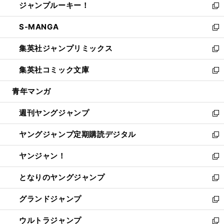
ジャンプルーキー！
く
で
ド
ィ
い
新
開
ウ
ン
ウ
し
S-MANGA
く
で
ド
ィ
い
新
開
ウ
ン
ウ
し
集英社ジャンプリミックス
く
で
ド
ィ
い
新
開
ウ
ン
ウ
し
集英社コミック文庫
く
で
ド
ィ
い
新
開
ウ
ン
ウ
し
青年マンガ
く
で
ド
ィ
い
開
ウ
ン
ウ
週刊ヤングジャンプ
く
で
ド
ィ
新
開
ウ
ン
し
ヤングジャンプ定期購読デジタル
く
で
ド
い
新
開
ウ
ウ
し
ヤンジャン！
く
で
ィ
い
新
開
ン
ウ
し
となりのヤングジャンプ
く
ド
ィ
い
新
ウ
ン
ウ
し
グランドジャンプ
で
ド
ィ
い
新
開
ウ
ン
ウ
し
ウルトラジャンプ
く
で
ド
ィ
い
新