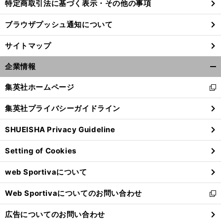
特定商取引法に基づく表示・その他の事項
ブラウザプッシュ通知について
サイトマップ
企業情報
開
く/
集英社ホームページ
新
閉
し
じ
集英社プライバシーガイドライン
い
る
ウ
SHUEISHA Privacy Guideline
ィ
ン
Setting of Cookies
ド
ウ
web Sportivaについて
で
開
Web Sportivaについてのお問い合わせ
く
新
し
広告についてのお問い合わせ
い