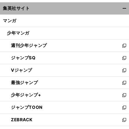
ウ
集英社サイト
ィ
開
ン
く/
マンガ
ド
閉
ウ
じ
少年マンガ
で
る
開
週刊少年ジャンプ
く
新
し
ジャンプSQ
い
新
ウ
し
Vジャンプ
ィ
い
新
ン
ウ
し
最強ジャンプ
ド
ィ
い
新
ウ
ン
ウ
し
少年ジャンプ+
で
ド
ィ
い
新
開
ウ
ン
ウ
し
ジャンプTOON
く
で
ド
ィ
い
新
開
ウ
ン
ウ
し
ZEBRACK
く
で
ド
ィ
い
新
開
ウ
ン
ウ
し