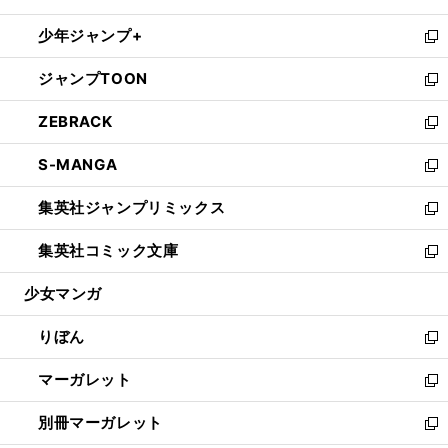
開
ウ
ン
ウ
し
少年ジャンプ+
く
で
ド
ィ
い
新
開
ウ
ン
ウ
し
ジャンプTOON
く
で
ド
ィ
い
新
開
ウ
ン
ウ
し
ZEBRACK
く
で
ド
ィ
い
新
開
ウ
ン
ウ
し
S-MANGA
く
で
ド
ィ
い
新
開
ウ
ン
ウ
し
集英社ジャンプリミックス
く
で
ド
ィ
い
新
開
ウ
ン
ウ
し
集英社コミック文庫
く
で
ド
ィ
い
新
開
ウ
ン
ウ
し
少女マンガ
く
で
ド
ィ
い
開
ウ
ン
ウ
りぼん
く
で
ド
ィ
新
開
ウ
ン
し
マーガレット
く
で
ド
い
新
開
ウ
ウ
し
別冊マーガレット
く
で
ィ
い
新
開
ン
ウ