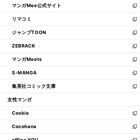
し
マンガMee公式サイト
く
ド
ィ
い
新
ウ
ン
ウ
し
リマコミ
で
ド
ィ
い
新
開
ウ
ン
ウ
し
ジャンプTOON
く
で
ド
ィ
い
新
開
ウ
ン
ウ
し
ZEBRACK
く
で
ド
ィ
い
新
開
ウ
ン
ウ
し
マンガMeets
く
で
ド
ィ
い
新
開
ウ
ン
ウ
し
S-MANGA
く
で
ド
ィ
い
新
開
ウ
ン
ウ
し
集英社コミック文庫
く
で
ド
ィ
い
新
開
ウ
ン
ウ
し
女性マンガ
く
で
ド
ィ
い
開
ウ
ン
ウ
Cookie
く
で
ド
ィ
新
開
ウ
ン
し
Cocohana
く
で
ド
い
新
開
ウ
ウ
し
office YOU
く