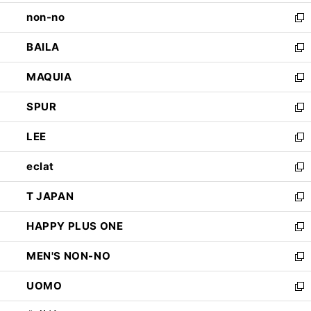
開
ウ
し
non-no
く
で
い
新
開
ウ
し
BAILA
く
ィ
い
新
ン
ウ
し
MAQUIA
ド
ィ
い
新
ウ
ン
ウ
し
SPUR
で
ド
ィ
い
新
開
ウ
ン
ウ
し
LEE
く
で
ド
ィ
い
新
開
ウ
ン
ウ
し
eclat
く
で
ド
ィ
い
新
開
ウ
ン
ウ
し
T JAPAN
く
で
ド
ィ
い
新
開
ウ
ン
ウ
し
HAPPY PLUS ONE
く
で
ド
ィ
い
新
開
ウ
ン
ウ
し
MEN'S NON-NO
く
で
ド
ィ
い
新
開
ウ
ン
ウ
し
UOMO
く
で
ド
ィ
い
新
開
ウ
ン
ウ
し