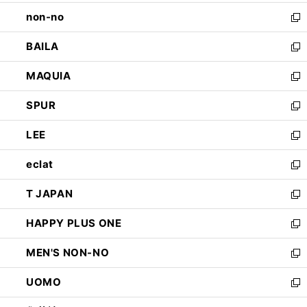
開
ウ
し
non-no
く
で
い
新
開
ウ
し
BAILA
く
ィ
い
新
ン
ウ
し
MAQUIA
ド
ィ
い
新
ウ
ン
ウ
し
SPUR
で
ド
ィ
い
新
開
ウ
ン
ウ
し
LEE
く
で
ド
ィ
い
新
開
ウ
ン
ウ
し
eclat
く
で
ド
ィ
い
新
開
ウ
ン
ウ
し
T JAPAN
く
で
ド
ィ
い
新
開
ウ
ン
ウ
し
HAPPY PLUS ONE
く
で
ド
ィ
い
新
開
ウ
ン
ウ
し
MEN'S NON-NO
く
で
ド
ィ
い
新
開
ウ
ン
ウ
し
UOMO
く
で
ド
ィ
い
新
開
ウ
ン
ウ
し