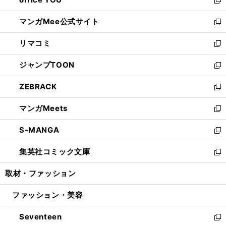
で
ィ
い
新
開
ン
ウ
し
マンガMee公式サイト
く
ド
ィ
い
新
ウ
ン
ウ
し
リマコミ
で
ド
ィ
い
新
開
ウ
ン
ウ
し
ジャンプTOON
く
で
ド
ィ
い
新
開
ウ
ン
ウ
し
ZEBRACK
く
で
ド
ィ
い
新
開
ウ
ン
ウ
し
マンガMeets
く
で
ド
ィ
い
新
開
ウ
ン
ウ
し
S-MANGA
く
で
ド
ィ
い
新
開
ウ
ン
ウ
し
集英社コミック文庫
く
で
ド
ィ
い
新
開
ウ
ン
ウ
し
取材・ファッション
く
で
ド
ィ
い
開
ウ
ン
ウ
ファッション・美容
く
で
ド
ィ
開
ウ
ン
Seventeen
く
で
ド
新