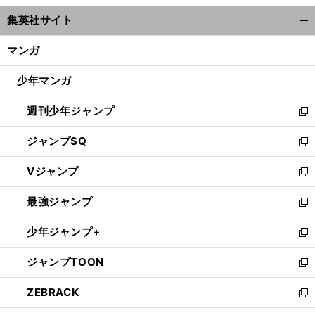
ウ
集英社サイト
ィ
開
ン
く/
マンガ
ド
閉
ウ
じ
少年マンガ
で
る
開
週刊少年ジャンプ
く
新
し
ジャンプSQ
い
新
ウ
し
Vジャンプ
ィ
い
新
ン
ウ
し
最強ジャンプ
ド
ィ
い
新
ウ
ン
ウ
し
少年ジャンプ+
で
ド
ィ
い
新
開
ウ
ン
ウ
し
ジャンプTOON
く
で
ド
ィ
い
新
開
ウ
ン
ウ
し
ZEBRACK
く
で
ド
ィ
い
新
開
ウ
ン
ウ
し