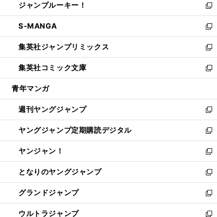
ジャンプルーキー！
く
で
ド
ィ
い
新
開
ウ
ン
ウ
し
S-MANGA
く
で
ド
ィ
い
新
開
ウ
ン
ウ
し
集英社ジャンプリミックス
く
で
ド
ィ
い
新
開
ウ
ン
ウ
し
集英社コミック文庫
く
で
ド
ィ
い
新
開
ウ
ン
ウ
し
青年マンガ
く
で
ド
ィ
い
開
ウ
ン
ウ
週刊ヤングジャンプ
く
で
ド
ィ
新
開
ウ
ン
し
ヤングジャンプ定期購読デジタル
く
で
ド
い
新
開
ウ
ウ
し
ヤンジャン！
く
で
ィ
い
新
開
ン
ウ
し
となりのヤングジャンプ
く
ド
ィ
い
新
ウ
ン
ウ
し
グランドジャンプ
で
ド
ィ
い
新
開
ウ
ン
ウ
し
ウルトラジャンプ
く
で
ド
ィ
い
新