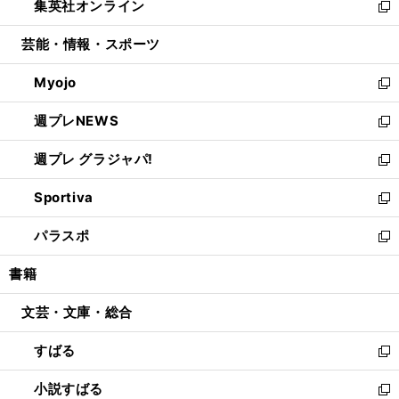
集英社オンライン
く
で
ド
ィ
い
新
開
ウ
ン
ウ
し
芸能・情報・スポーツ
く
で
ド
ィ
い
開
ウ
ン
ウ
Myojo
く
で
ド
ィ
新
開
ウ
ン
し
週プレNEWS
く
で
ド
い
新
開
ウ
ウ
し
週プレ グラジャパ!
く
で
ィ
い
新
開
ン
ウ
し
Sportiva
く
ド
ィ
い
新
ウ
ン
ウ
し
パラスポ
で
ド
ィ
い
新
開
ウ
ン
ウ
し
書籍
く
で
ド
ィ
い
開
ウ
ン
ウ
文芸・文庫・総合
く
で
ド
ィ
開
ウ
ン
すばる
く
で
ド
新
開
ウ
し
小説すばる
く
で
い
新