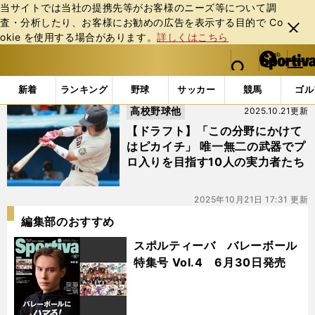
当サイトでは当社の提携先等がお客様のニーズ等について調
査・分析したり、お客様にお勧めの広告を表⽰する⽬的で Co
閉じ
okie を使⽤する場合があります。
詳しくはこちら
る
マイペ
web Sportiva (webスポルティーバ)
検索
メニュ
we
ー
「#新保茉良」の最新ニュース・ 情報
b
ジ
新着
ランキング
野球
サッカー
競馬
ゴル
ス
高校野球他
2025.10.21更新
ポ
ル
【ドラフト】「この分野にかけて
テ
はピカイチ」 唯一無二の武器でプ
ィ
ロ入りを目指す10人の実力者たち
ー
バ
2025年10月21日 17:31 更新
編集部のおすすめ
スポルティーバ バレーボール
特集号 Vol.4 6月30日発売