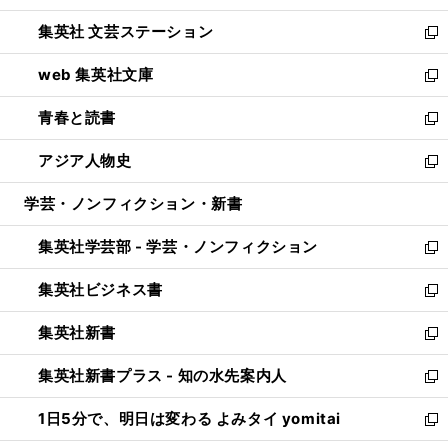
開
ウ
し
集英社 文芸ステーション
く
ィ
い
新
ン
ウ
し
web 集英社文庫
ド
ィ
い
新
ウ
ン
ウ
し
青春と読書
で
ド
ィ
い
新
開
ウ
ン
ウ
し
アジア人物史
く
で
ド
ィ
い
新
開
ウ
ン
ウ
し
学芸・ノンフィクション・新書
く
で
ド
ィ
い
開
ウ
ン
ウ
集英社学芸部 - 学芸・ノンフィクション
く
で
ド
ィ
新
開
ウ
ン
し
集英社ビジネス書
く
で
ド
い
新
開
ウ
ウ
し
集英社新書
く
で
ィ
い
新
開
ン
ウ
し
集英社新書プラス - 知の水先案内人
く
ド
ィ
い
新
ウ
ン
ウ
し
1日5分で、明日は変わる よみタイ yomitai
で
ド
ィ
い
新
開
ウ
ン
ウ
し