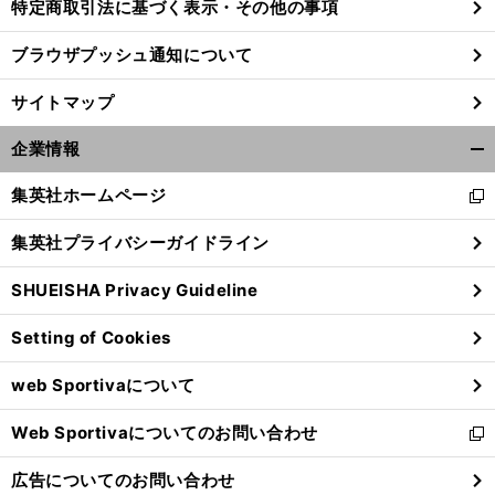
特定商取引法に基づく表示・その他の事項
ブラウザプッシュ通知について
サイトマップ
企業情報
開
く/
集英社ホームページ
新
閉
し
じ
集英社プライバシーガイドライン
い
る
ウ
SHUEISHA Privacy Guideline
ィ
ン
Setting of Cookies
ド
ウ
web Sportivaについて
で
開
Web Sportivaについてのお問い合わせ
く
新
し
広告についてのお問い合わせ
い