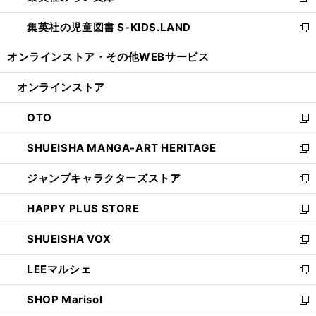
新
開
ウ
ン
し
集英社の児童図書 S-KIDS.LAND
く
で
ド
い
新
開
ウ
ウ
し
オンラインストア・
その他WEBサービス
く
で
ィ
い
開
ン
ウ
オンラインストア
く
ド
ィ
ウ
ン
OTO
で
ド
新
開
ウ
し
SHUEISHA MANGA-ART HERITAGE
く
で
い
新
開
ウ
し
ジャンプキャラクターズストア
く
ィ
い
新
ン
ウ
し
HAPPY PLUS STORE
ド
ィ
い
新
ウ
ン
ウ
し
SHUEISHA VOX
で
ド
ィ
い
新
開
ウ
ン
ウ
し
LEEマルシェ
く
で
ド
ィ
い
新
開
ウ
ン
ウ
し
SHOP Marisol
く
で
ド
ィ
い
新
開
ウ