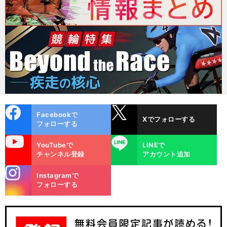
cebo
X
Facebookで
Xでフォローする
ok
フォローする
uTube
LINE
YouTubeで
LINEで
チャンネル登録
アカウント追加
stagra
Instagramで
m
フォローする