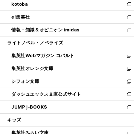
kotoba
く
で
ド
ィ
い
新
開
ウ
ン
ウ
し
e!集英社
く
で
ド
ィ
い
新
開
ウ
ン
ウ
し
情報・知識＆オピニオン imidas
く
で
ド
ィ
い
新
開
ウ
ン
ウ
し
ライトノベル・ノベライズ
く
で
ド
ィ
い
開
ウ
ン
ウ
集英社Webマガジン コバルト
く
で
ド
ィ
新
開
ウ
ン
し
集英社オレンジ文庫
く
で
ド
い
新
開
ウ
ウ
し
シフォン文庫
く
で
ィ
い
新
開
ン
ウ
し
ダッシュエックス文庫公式サイト
く
ド
ィ
い
新
ウ
ン
ウ
し
JUMP j-BOOKS
で
ド
ィ
い
新
開
ウ
ン
ウ
し
キッズ
く
で
ド
ィ
い
開
ウ
ン
ウ
集英社みらい文庫
く
で
ド
ィ