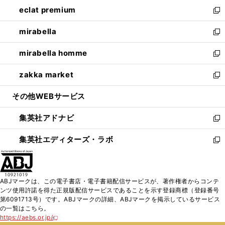
ン
ウ
し
eclat premium
く
で
ド
ィ
い
新
開
ウ
ン
ウ
し
mirabella
く
で
ド
ィ
い
新
開
ウ
ン
ウ
し
mirabella homme
く
で
ド
ィ
い
新
開
ウ
ン
ウ
し
zakka market
く
で
ド
ィ
い
新
開
ウ
ン
ウ
し
その他WEBサービス
く
で
ド
ィ
い
開
ウ
ン
ウ
集英社アドナビ
く
で
ド
ィ
新
開
ウ
ン
し
集英社エディターズ・ラボ
く
で
ド
い
新
開
ウ
ウ
し
く
で
ィ
い
開
ン
ウ
ABJマークは、この電子書店・電子書籍配信サービスが、著作権者からコンテ
く
ド
ィ
ンツ使用許諾を得た正規版配信サービスであることを示す登録商標（登録番号
ウ
ン
第6091713号）です。ABJマークの詳細、ABJマークを掲示しているサービス
で
ド
の一覧はこちら。
開
ウ
https://aebs.or.jp/
新