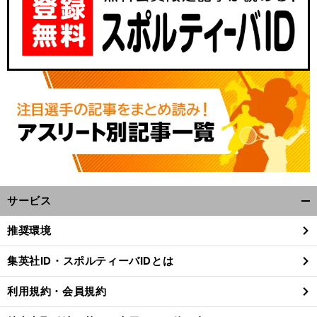
サービス
開
く/
推奨環境
閉
じ
集英社ID・スポルティーバIDとは
る
利用規約・会員規約