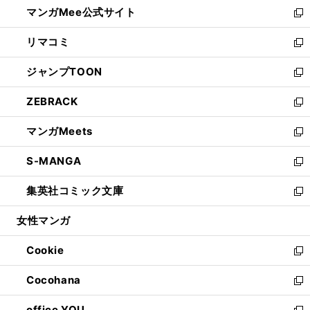
し
マンガMee公式サイト
く
ド
ィ
い
新
ウ
ン
ウ
し
リマコミ
で
ド
ィ
い
新
開
ウ
ン
ウ
し
ジャンプTOON
く
で
ド
ィ
い
新
開
ウ
ン
ウ
し
ZEBRACK
く
で
ド
ィ
い
新
開
ウ
ン
ウ
し
マンガMeets
く
で
ド
ィ
い
新
開
ウ
ン
ウ
し
S-MANGA
く
で
ド
ィ
い
新
開
ウ
ン
ウ
し
集英社コミック文庫
く
で
ド
ィ
い
新
開
ウ
ン
ウ
し
女性マンガ
く
で
ド
ィ
い
開
ウ
ン
ウ
Cookie
く
で
ド
ィ
新
開
ウ
ン
し
Cocohana
く
で
ド
い
新
開
ウ
ウ
し
office YOU
く