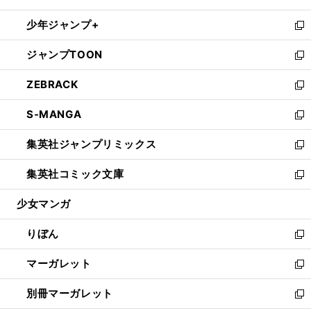
開
ウ
ン
ウ
し
少年ジャンプ+
く
で
ド
ィ
い
新
開
ウ
ン
ウ
し
ジャンプTOON
く
で
ド
ィ
い
新
開
ウ
ン
ウ
し
ZEBRACK
く
で
ド
ィ
い
新
開
ウ
ン
ウ
し
S-MANGA
く
で
ド
ィ
い
新
開
ウ
ン
ウ
し
集英社ジャンプリミックス
く
で
ド
ィ
い
新
開
ウ
ン
ウ
し
集英社コミック文庫
く
で
ド
ィ
い
新
開
ウ
ン
ウ
し
少女マンガ
く
で
ド
ィ
い
開
ウ
ン
ウ
りぼん
く
で
ド
ィ
新
開
ウ
ン
し
マーガレット
く
で
ド
い
新
開
ウ
ウ
し
別冊マーガレット
く
で
ィ
い
新
開
ン
ウ