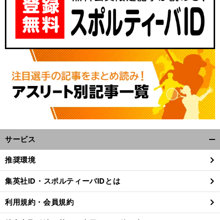
サービス
開
く/
推奨環境
閉
じ
集英社ID・スポルティーバIDとは
る
利用規約・会員規約