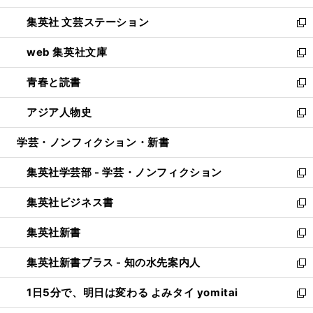
開
ウ
し
集英社 文芸ステーション
く
ィ
い
新
ン
ウ
し
web 集英社文庫
ド
ィ
い
新
ウ
ン
ウ
し
青春と読書
で
ド
ィ
い
新
開
ウ
ン
ウ
し
アジア人物史
く
で
ド
ィ
い
新
開
ウ
ン
ウ
し
学芸・ノンフィクション・新書
く
で
ド
ィ
い
開
ウ
ン
ウ
集英社学芸部 - 学芸・ノンフィクション
く
で
ド
ィ
新
開
ウ
ン
し
集英社ビジネス書
く
で
ド
い
新
開
ウ
ウ
し
集英社新書
く
で
ィ
い
新
開
ン
ウ
し
集英社新書プラス - 知の水先案内人
く
ド
ィ
い
新
ウ
ン
ウ
し
1日5分で、明日は変わる よみタイ yomitai
で
ド
ィ
い
新
開
ウ
ン
ウ
し