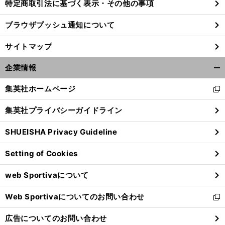
特定商取引法に基づく表示・その他の事項
ブラウザプッシュ通知について
サイトマップ
企業情報
開
く/
集英社ホームページ
新
閉
し
じ
集英社プライバシーガイドライン
い
る
ウ
SHUEISHA Privacy Guideline
ィ
ン
Setting of Cookies
ド
ウ
web Sportivaについて
で
開
Web Sportivaについてのお問い合わせ
く
新
し
広告についてのお問い合わせ
い