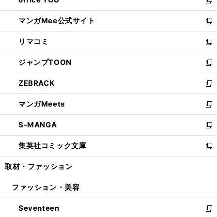
で
ィ
い
新
開
ン
ウ
し
マンガMee公式サイト
く
ド
ィ
い
新
ウ
ン
ウ
し
リマコミ
で
ド
ィ
い
新
開
ウ
ン
ウ
し
ジャンプTOON
く
で
ド
ィ
い
新
開
ウ
ン
ウ
し
ZEBRACK
く
で
ド
ィ
い
新
開
ウ
ン
ウ
し
マンガMeets
く
で
ド
ィ
い
新
開
ウ
ン
ウ
し
S-MANGA
く
で
ド
ィ
い
新
開
ウ
ン
ウ
し
集英社コミック文庫
く
で
ド
ィ
い
新
開
ウ
ン
ウ
し
取材・ファッション
く
で
ド
ィ
い
開
ウ
ン
ウ
ファッション・美容
く
で
ド
ィ
開
ウ
ン
Seventeen
く
で
ド
新