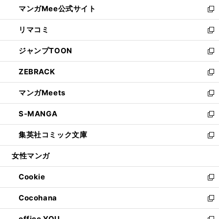
し
マンガMee公式サイト
く
ド
ィ
い
新
ウ
ン
ウ
し
リマコミ
で
ド
ィ
い
新
開
ウ
ン
ウ
し
ジャンプTOON
く
で
ド
ィ
い
新
開
ウ
ン
ウ
し
ZEBRACK
く
で
ド
ィ
い
新
開
ウ
ン
ウ
し
マンガMeets
く
で
ド
ィ
い
新
開
ウ
ン
ウ
し
S-MANGA
く
で
ド
ィ
い
新
開
ウ
ン
ウ
し
集英社コミック文庫
く
で
ド
ィ
い
新
開
ウ
ン
ウ
し
女性マンガ
く
で
ド
ィ
い
開
ウ
ン
ウ
Cookie
く
で
ド
ィ
新
開
ウ
ン
し
Cocohana
く
で
ド
い
新
開
ウ
ウ
し
office YOU
く