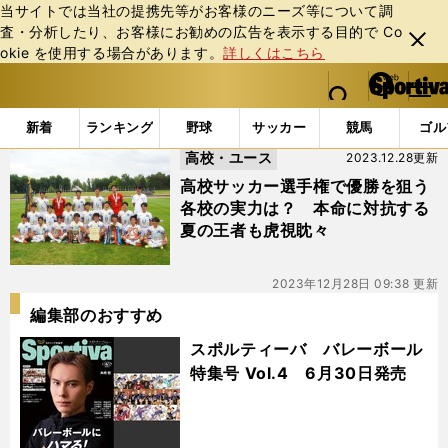
当サイトでは当社の提携先等がお客様のニーズ等について調
査・分析したり、お客様にお勧めの広告を表⽰する⽬的で Co
閉じ
okie を使⽤する場合があります。
詳しくはこちら
る
マイペ
web Sportiva (webスポルティーバ)
検索
メニュ
we
ー
「#徳島市立」の最新ニュース・ 情報
b
ジ
新着
ランキング
野球
サッカー
競馬
ゴル
ス
高校・ユース
2023.12.28更新
ポ
ル
高校サッカー選手権で優勝を狙う
テ
各校の実力は？ 本命に対抗する
ィ
夏の王者も虎視眈々
ー
バ
2023年12月28日 09:38 更新
編集部のおすすめ
スポルティーバ バレーボール
特集号 Vol.4 6月30日発売