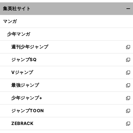
ウ
集英社サイト
ィ
開
ン
く/
マンガ
ド
閉
ウ
じ
少年マンガ
で
る
開
週刊少年ジャンプ
く
新
し
ジャンプSQ
い
新
ウ
し
Vジャンプ
ィ
い
新
ン
ウ
し
最強ジャンプ
ド
ィ
い
新
ウ
ン
ウ
し
少年ジャンプ+
で
ド
ィ
い
新
開
ウ
ン
ウ
し
ジャンプTOON
く
で
ド
ィ
い
新
開
ウ
ン
ウ
し
ZEBRACK
く
で
ド
ィ
い
新
開
ウ
ン
ウ
し