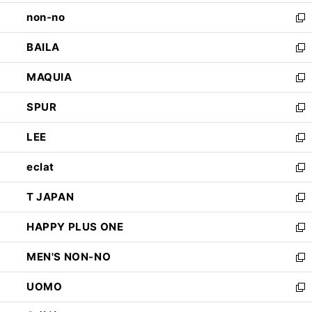
開
ウ
し
non-no
く
で
い
新
開
ウ
し
BAILA
く
ィ
い
新
ン
ウ
し
MAQUIA
ド
ィ
い
新
ウ
ン
ウ
し
SPUR
で
ド
ィ
い
新
開
ウ
ン
ウ
し
LEE
く
で
ド
ィ
い
新
開
ウ
ン
ウ
し
eclat
く
で
ド
ィ
い
新
開
ウ
ン
ウ
し
T JAPAN
く
で
ド
ィ
い
新
開
ウ
ン
ウ
し
HAPPY PLUS ONE
く
で
ド
ィ
い
新
開
ウ
ン
ウ
し
MEN'S NON-NO
く
で
ド
ィ
い
新
開
ウ
ン
ウ
し
UOMO
く
で
ド
ィ
い
新
開
ウ
ン
ウ
し