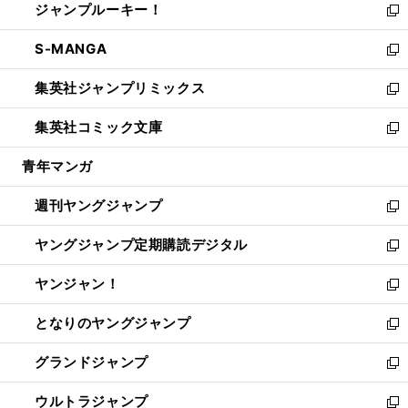
ジャンプルーキー！
く
で
ド
ィ
い
新
開
ウ
ン
ウ
し
S-MANGA
く
で
ド
ィ
い
新
開
ウ
ン
ウ
し
集英社ジャンプリミックス
く
で
ド
ィ
い
新
開
ウ
ン
ウ
し
集英社コミック文庫
く
で
ド
ィ
い
新
開
ウ
ン
ウ
し
青年マンガ
く
で
ド
ィ
い
開
ウ
ン
ウ
週刊ヤングジャンプ
く
で
ド
ィ
新
開
ウ
ン
し
ヤングジャンプ定期購読デジタル
く
で
ド
い
新
開
ウ
ウ
し
ヤンジャン！
く
で
ィ
い
新
開
ン
ウ
し
となりのヤングジャンプ
く
ド
ィ
い
新
ウ
ン
ウ
し
グランドジャンプ
で
ド
ィ
い
新
開
ウ
ン
ウ
し
ウルトラジャンプ
く
で
ド
ィ
い
新