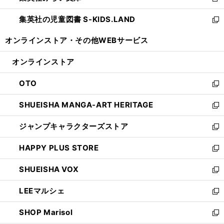
新
開
ウ
ン
し
集英社の児童図書 S-KIDS.LAND
く
で
ド
い
新
開
ウ
ウ
し
オンラインストア・
その他WEBサービス
く
で
ィ
い
開
ン
ウ
オンラインストア
く
ド
ィ
ウ
ン
OTO
で
ド
新
開
ウ
し
SHUEISHA MANGA-ART HERITAGE
く
で
い
新
開
ウ
し
ジャンプキャラクターズストア
く
ィ
い
新
ン
ウ
し
HAPPY PLUS STORE
ド
ィ
い
新
ウ
ン
ウ
し
SHUEISHA VOX
で
ド
ィ
い
新
開
ウ
ン
ウ
し
LEEマルシェ
く
で
ド
ィ
い
新
開
ウ
ン
ウ
し
SHOP Marisol
く
で
ド
ィ
い
新
開
ウ