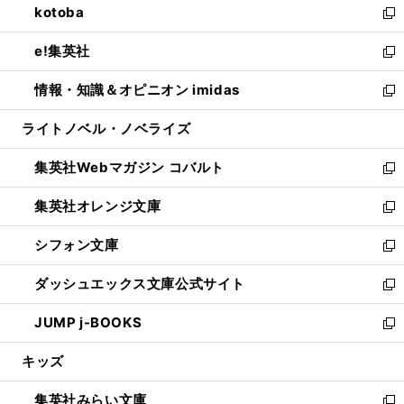
kotoba
く
で
ド
ィ
い
新
開
ウ
ン
ウ
し
e!集英社
く
で
ド
ィ
い
新
開
ウ
ン
ウ
し
情報・知識＆オピニオン imidas
く
で
ド
ィ
い
新
開
ウ
ン
ウ
し
ライトノベル・ノベライズ
く
で
ド
ィ
い
開
ウ
ン
ウ
集英社Webマガジン コバルト
く
で
ド
ィ
新
開
ウ
ン
し
集英社オレンジ文庫
く
で
ド
い
新
開
ウ
ウ
し
シフォン文庫
く
で
ィ
い
新
開
ン
ウ
し
ダッシュエックス文庫公式サイト
く
ド
ィ
い
新
ウ
ン
ウ
し
JUMP j-BOOKS
で
ド
ィ
い
新
開
ウ
ン
ウ
し
キッズ
く
で
ド
ィ
い
開
ウ
ン
ウ
集英社みらい文庫
く
で
ド
ィ