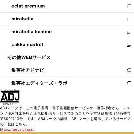
ン
ウ
し
eclat premium
く
で
ド
ィ
い
新
開
ウ
ン
ウ
し
mirabella
く
で
ド
ィ
い
新
開
ウ
ン
ウ
し
mirabella homme
く
で
ド
ィ
い
新
開
ウ
ン
ウ
し
zakka market
く
で
ド
ィ
い
新
開
ウ
ン
ウ
し
その他WEBサービス
く
で
ド
ィ
い
開
ウ
ン
ウ
集英社アドナビ
く
で
ド
ィ
新
開
ウ
ン
し
集英社エディターズ・ラボ
く
で
ド
い
新
開
ウ
ウ
し
く
で
ィ
い
開
ン
ウ
ABJマークは、この電子書店・電子書籍配信サービスが、著作権者からコンテ
く
ド
ィ
ンツ使用許諾を得た正規版配信サービスであることを示す登録商標（登録番号
ウ
ン
第6091713号）です。ABJマークの詳細、ABJマークを掲示しているサービス
で
ド
の一覧はこちら。
開
ウ
https://aebs.or.jp/
新