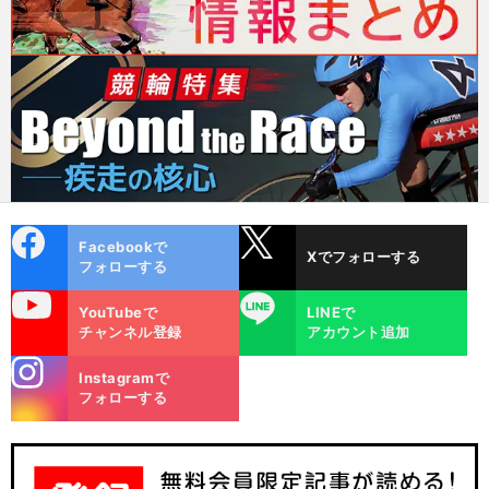
cebo
X
Facebookで
Xでフォローする
ok
フォローする
uTube
LINE
YouTubeで
LINEで
チャンネル登録
アカウント追加
stagra
Instagramで
m
フォローする