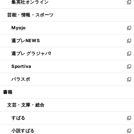
集英社オンライン
く
で
ド
ィ
い
新
開
ウ
ン
ウ
し
芸能・情報・スポーツ
く
で
ド
ィ
い
開
ウ
ン
ウ
Myojo
く
で
ド
ィ
新
開
ウ
ン
し
週プレNEWS
く
で
ド
い
新
開
ウ
ウ
し
週プレ グラジャパ!
く
で
ィ
い
新
開
ン
ウ
し
Sportiva
く
ド
ィ
い
新
ウ
ン
ウ
し
パラスポ
で
ド
ィ
い
新
開
ウ
ン
ウ
し
書籍
く
で
ド
ィ
い
開
ウ
ン
ウ
文芸・文庫・総合
く
で
ド
ィ
開
ウ
ン
すばる
く
で
ド
新
開
ウ
し
小説すばる
く
で
い
新