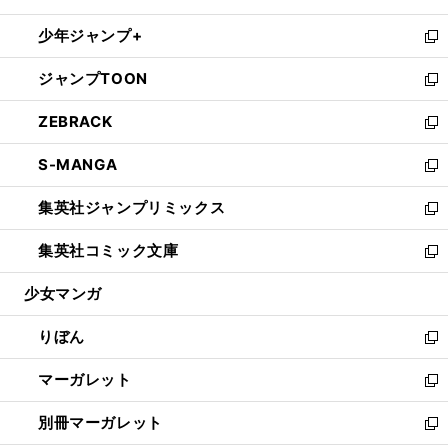
開
ウ
ン
ウ
し
少年ジャンプ+
く
で
ド
ィ
い
新
開
ウ
ン
ウ
し
ジャンプTOON
く
で
ド
ィ
い
新
開
ウ
ン
ウ
し
ZEBRACK
く
で
ド
ィ
い
新
開
ウ
ン
ウ
し
S-MANGA
く
で
ド
ィ
い
新
開
ウ
ン
ウ
し
集英社ジャンプリミックス
く
で
ド
ィ
い
新
開
ウ
ン
ウ
し
集英社コミック文庫
く
で
ド
ィ
い
新
開
ウ
ン
ウ
し
少女マンガ
く
で
ド
ィ
い
開
ウ
ン
ウ
りぼん
く
で
ド
ィ
新
開
ウ
ン
し
マーガレット
く
で
ド
い
新
開
ウ
ウ
し
別冊マーガレット
く
で
ィ
い
新
開
ン
ウ