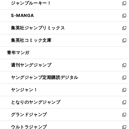
ジャンプルーキー！
く
で
ド
ィ
い
新
開
ウ
ン
ウ
し
S-MANGA
く
で
ド
ィ
い
新
開
ウ
ン
ウ
し
集英社ジャンプリミックス
く
で
ド
ィ
い
新
開
ウ
ン
ウ
し
集英社コミック文庫
く
で
ド
ィ
い
新
開
ウ
ン
ウ
し
青年マンガ
く
で
ド
ィ
い
開
ウ
ン
ウ
週刊ヤングジャンプ
く
で
ド
ィ
新
開
ウ
ン
し
ヤングジャンプ定期購読デジタル
く
で
ド
い
新
開
ウ
ウ
し
ヤンジャン！
く
で
ィ
い
新
開
ン
ウ
し
となりのヤングジャンプ
く
ド
ィ
い
新
ウ
ン
ウ
し
グランドジャンプ
で
ド
ィ
い
新
開
ウ
ン
ウ
し
ウルトラジャンプ
く
で
ド
ィ
い
新