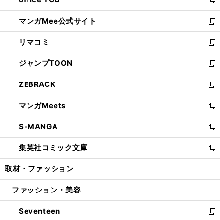
で
ィ
い
新
開
ン
ウ
し
マンガMee公式サイト
く
ド
ィ
い
新
ウ
ン
ウ
し
リマコミ
で
ド
ィ
い
新
開
ウ
ン
ウ
し
ジャンプTOON
く
で
ド
ィ
い
新
開
ウ
ン
ウ
し
ZEBRACK
く
で
ド
ィ
い
新
開
ウ
ン
ウ
し
マンガMeets
く
で
ド
ィ
い
新
開
ウ
ン
ウ
し
S-MANGA
く
で
ド
ィ
い
新
開
ウ
ン
ウ
し
集英社コミック文庫
く
で
ド
ィ
い
新
開
ウ
ン
ウ
し
取材・ファッション
く
で
ド
ィ
い
開
ウ
ン
ウ
ファッション・美容
く
で
ド
ィ
開
ウ
ン
Seventeen
く
で
ド
新