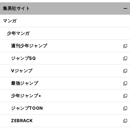
ウ
集英社サイト
ィ
開
ン
く/
マンガ
ド
閉
ウ
じ
少年マンガ
で
る
開
週刊少年ジャンプ
く
新
し
ジャンプSQ
い
新
ウ
し
Vジャンプ
ィ
い
新
ン
ウ
し
最強ジャンプ
ド
ィ
い
新
ウ
ン
ウ
し
少年ジャンプ+
で
ド
ィ
い
新
開
ウ
ン
ウ
し
ジャンプTOON
く
で
ド
ィ
い
新
開
ウ
ン
ウ
し
ZEBRACK
く
で
ド
ィ
い
新
開
ウ
ン
ウ
し