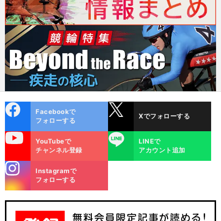
cebo
X
Facebookで
Xでフォローする
ok
フォローする
uTube
LINE
YouTubeで
LINEで
チャンネル登録
アカウント追加
stagra
Instagramで
m
フォローする