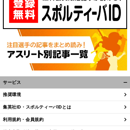
サービス
開
く/
推奨環境
閉
じ
集英社ID・スポルティーバIDとは
る
利用規約・会員規約