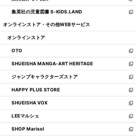
新
開
ウ
ン
し
集英社の児童図書 S-KIDS.LAND
く
で
ド
い
新
開
ウ
ウ
し
オンラインストア・
その他WEBサービス
く
で
ィ
い
開
ン
ウ
オンラインストア
く
ド
ィ
ウ
ン
OTO
で
ド
新
開
ウ
し
SHUEISHA MANGA-ART HERITAGE
く
で
い
新
開
ウ
し
ジャンプキャラクターズストア
く
ィ
い
新
ン
ウ
し
HAPPY PLUS STORE
ド
ィ
い
新
ウ
ン
ウ
し
SHUEISHA VOX
で
ド
ィ
い
新
開
ウ
ン
ウ
し
LEEマルシェ
く
で
ド
ィ
い
新
開
ウ
ン
ウ
し
SHOP Marisol
く
で
ド
ィ
い
新
開
ウ