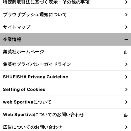
特定商取引法に基づく表示・その他の事項
ブラウザプッシュ通知について
サイトマップ
企業情報
開
く/
集英社ホームページ
新
閉
し
じ
集英社プライバシーガイドライン
い
る
ウ
SHUEISHA Privacy Guideline
ィ
ン
Setting of Cookies
ド
ウ
web Sportivaについて
で
開
Web Sportivaについてのお問い合わせ
く
新
し
広告についてのお問い合わせ
い