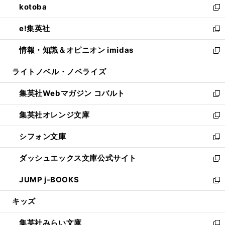
kotoba
く
で
ド
ィ
い
新
開
ウ
ン
ウ
し
e!集英社
く
で
ド
ィ
い
新
開
ウ
ン
ウ
し
情報・知識＆オピニオン imidas
く
で
ド
ィ
い
新
開
ウ
ン
ウ
し
ライトノベル・ノベライズ
く
で
ド
ィ
い
開
ウ
ン
ウ
集英社Webマガジン コバルト
く
で
ド
ィ
新
開
ウ
ン
し
集英社オレンジ文庫
く
で
ド
い
新
開
ウ
ウ
し
シフォン文庫
く
で
ィ
い
新
開
ン
ウ
し
ダッシュエックス文庫公式サイト
く
ド
ィ
い
新
ウ
ン
ウ
し
JUMP j-BOOKS
で
ド
ィ
い
新
開
ウ
ン
ウ
し
キッズ
く
で
ド
ィ
い
開
ウ
ン
ウ
集英社みらい文庫
く
で
ド
ィ