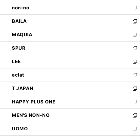
開
ウ
し
non-no
く
で
い
新
開
ウ
し
BAILA
く
ィ
い
新
ン
ウ
し
MAQUIA
ド
ィ
い
新
ウ
ン
ウ
し
SPUR
で
ド
ィ
い
新
開
ウ
ン
ウ
し
LEE
く
で
ド
ィ
い
新
開
ウ
ン
ウ
し
eclat
く
で
ド
ィ
い
新
開
ウ
ン
ウ
し
T JAPAN
く
で
ド
ィ
い
新
開
ウ
ン
ウ
し
HAPPY PLUS ONE
く
で
ド
ィ
い
新
開
ウ
ン
ウ
し
MEN'S NON-NO
く
で
ド
ィ
い
新
開
ウ
ン
ウ
し
UOMO
く
で
ド
ィ
い
新
開
ウ
ン
ウ
し