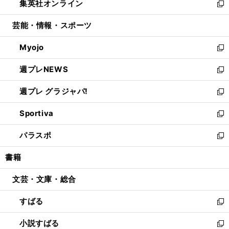
集英社オンライン
く
で
ド
ィ
い
新
開
ウ
ン
ウ
し
芸能・情報・スポーツ
く
で
ド
ィ
い
開
ウ
ン
ウ
Myojo
く
で
ド
ィ
新
開
ウ
ン
し
週プレNEWS
く
で
ド
い
新
開
ウ
ウ
し
週プレ グラジャパ!
く
で
ィ
い
新
開
ン
ウ
し
Sportiva
く
ド
ィ
い
新
ウ
ン
ウ
し
パラスポ
で
ド
ィ
い
新
開
ウ
ン
ウ
し
書籍
く
で
ド
ィ
い
開
ウ
ン
ウ
文芸・文庫・総合
く
で
ド
ィ
開
ウ
ン
すばる
く
で
ド
新
開
ウ
し
小説すばる
く
で
い
新