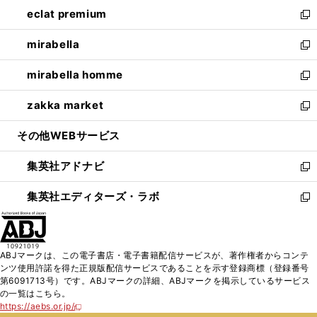
ン
ウ
し
eclat premium
く
で
ド
ィ
い
新
開
ウ
ン
ウ
し
mirabella
く
で
ド
ィ
い
新
開
ウ
ン
ウ
し
mirabella homme
く
で
ド
ィ
い
新
開
ウ
ン
ウ
し
zakka market
く
で
ド
ィ
い
新
開
ウ
ン
ウ
し
その他WEBサービス
く
で
ド
ィ
い
開
ウ
ン
ウ
集英社アドナビ
く
で
ド
ィ
新
開
ウ
ン
し
集英社エディターズ・ラボ
く
で
ド
い
新
開
ウ
ウ
し
く
で
ィ
い
開
ン
ウ
ABJマークは、この電子書店・電子書籍配信サービスが、著作権者からコンテ
く
ド
ィ
ンツ使用許諾を得た正規版配信サービスであることを示す登録商標（登録番号
ウ
ン
第6091713号）です。ABJマークの詳細、ABJマークを掲示しているサービス
で
ド
の一覧はこちら。
開
ウ
https://aebs.or.jp/
新