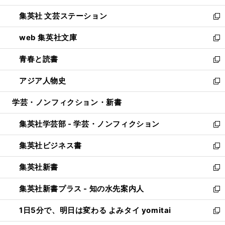
開
ウ
し
集英社 文芸ステーション
く
ィ
い
新
ン
ウ
し
web 集英社文庫
ド
ィ
い
新
ウ
ン
ウ
し
青春と読書
で
ド
ィ
い
新
開
ウ
ン
ウ
し
アジア人物史
く
で
ド
ィ
い
新
開
ウ
ン
ウ
し
学芸・ノンフィクション・新書
く
で
ド
ィ
い
開
ウ
ン
ウ
集英社学芸部 - 学芸・ノンフィクション
く
で
ド
ィ
新
開
ウ
ン
し
集英社ビジネス書
く
で
ド
い
新
開
ウ
ウ
し
集英社新書
く
で
ィ
い
新
開
ン
ウ
し
集英社新書プラス - 知の水先案内人
く
ド
ィ
い
新
ウ
ン
ウ
し
1日5分で、明日は変わる よみタイ yomitai
で
ド
ィ
い
新
開
ウ
ン
ウ
し