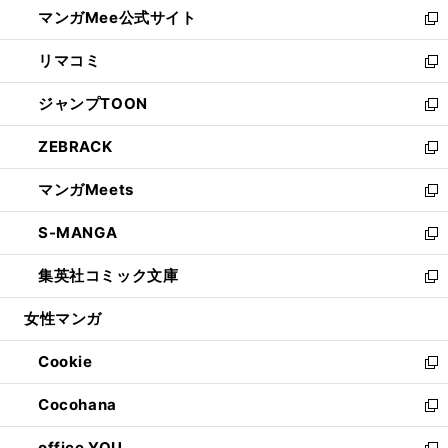
し
マンガMee公式サイト
く
ド
ィ
い
新
ウ
ン
ウ
し
リマコミ
で
ド
ィ
い
新
開
ウ
ン
ウ
し
ジャンプTOON
く
で
ド
ィ
い
新
開
ウ
ン
ウ
し
ZEBRACK
く
で
ド
ィ
い
新
開
ウ
ン
ウ
し
マンガMeets
く
で
ド
ィ
い
新
開
ウ
ン
ウ
し
S-MANGA
く
で
ド
ィ
い
新
開
ウ
ン
ウ
し
集英社コミック文庫
く
で
ド
ィ
い
新
開
ウ
ン
ウ
し
女性マンガ
く
で
ド
ィ
い
開
ウ
ン
ウ
Cookie
く
で
ド
ィ
新
開
ウ
ン
し
Cocohana
く
で
ド
い
新
開
ウ
ウ
し
office YOU
く