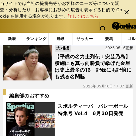
当サイトでは当社の提携先等がお客様のニーズ等について調
査・分析したり、お客様にお勧めの広告を表⽰する⽬的で Co
閉じ
okie を使⽤する場合があります。
詳しくはこちら
る
マイペ
web Sportiva (webスポルティーバ)
検索
メニュ
we
ー
「#広島県東広島市」の最新ニュース・ 情報
b
ジ
新着
ランキング
野球
サッカー
競馬
ゴル
ス
大相撲
2025.05.16更新
ポ
ル
【平成の名力士列伝：安芸乃島】
テ
横綱にも真っ向勝負で挙げた金星
ィ
は史上最多の16 記録にも記憶に
ー
も残る名関脇
バ
2025年05月16日 17:07 更新
編集部のおすすめ
スポルティーバ バレーボール
特集号 Vol.4 6月30日発売