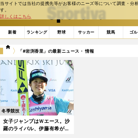
当サイトでは当社の提携先等がお客様のニーズ等について調査・分析し
web Sportiva (webスポルティーバ)
す。
詳しくはこちら
新着
ランキング
野球
サッカー
競馬
ゴル
we
「#岩渕香里」の最新ニュース・ 情報
b
ス
ポ
ル
テ
ィ
ー
バ
冬季競技
2017.08.28更新
女子ジャンプはＷエース。沙
羅のライバル、伊藤有希が
「夏の女王」へ