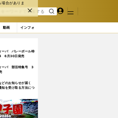
る場合がありま
マイペ
閉じ
検索
メニュ
ー
る
す
ジ
る
動画
インフォ
ィーバ バレーボール特
.4 6月30日発売
ィーバ 部活特集号 3
売
などのお知らせが届く
通知を受け取る方法につ