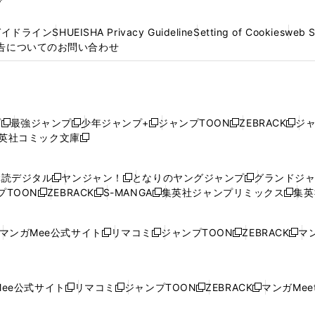
プ
ガイドライン
SHUEISHA Privacy Guideline
Setting of Cookies
web 
告についてのお問い合わせ
プ
最強ジャンプ
少年ジャンプ+
ジャンプTOON
ZEBRACK
ジ
新
新
新
新
新
英社コミック文庫
し
新
し
し
し
し
い
い
し
い
い
い
ウ
ウ
い
ウ
ウ
ウ
購読デジタル
ヤンジャン！
となりのヤングジャンプ
グランドジ
新
新
新
ィ
ィ
ウ
ィ
ィ
ィ
プTOON
ZEBRACK
S-MANGA
集英社ジャンプリミックス
集英
新
し
新
し
新
し
新
ン
ン
ィ
ン
ン
ン
し
い
し
い
し
い
し
ド
ド
ン
ド
ド
ド
い
ウ
い
ウ
い
ウ
い
ウ
ウ
ド
ウ
ウ
ウ
マンガMee公式サイト
リマコミ
ジャンプTOON
ZEBRACK
マン
新
新
新
新
ウ
ィ
ウ
ィ
ウ
ィ
ウ
で
で
ウ
で
で
で
し
し
し
し
し
ィ
ン
ィ
ン
ィ
ン
ィ
開
開
で
開
開
開
い
い
い
い
い
ン
ド
ン
ド
ン
ド
ン
く
く
開
く
く
く
ウ
ウ
ウ
ウ
ウ
ド
ウ
ド
ウ
ド
ウ
ド
ee公式サイト
リマコミ
ジャンプTOON
ZEBRACK
マンガMeet
く
新
新
新
新
ィ
ィ
ィ
ィ
ィ
ウ
で
ウ
で
ウ
で
ウ
し
し
し
し
ン
ン
ン
ン
ン
で
開
で
開
で
開
で