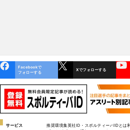
ebo
X
YouTube
Facebookで
Xでフォローする
ok
フォローする
サービス
推奨環境
集英社ID・スポルティーバIDとは