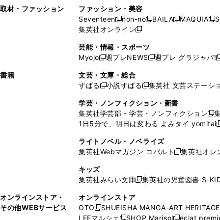
い
し
い
い
ド
ン
ド
ン
取材・ファッション
ファッション・美容
開
く
開
ウ
い
ウ
ウ
ウ
ド
ウ
ド
Seventeen
non-no
BAILA
MAQUIA
S
く
く
新
新
新
新
ィ
ウ
ィ
ィ
で
ウ
で
ウ
集英社オンライン
し
新
し
し
し
ン
ィ
ン
ン
開
で
開
で
い
し
い
い
い
ド
ン
ド
ド
芸能・情報・スポーツ
く
開
く
開
ウ
い
ウ
ウ
ウ
ウ
ド
ウ
ウ
Myojo
週プレNEWS
週プレ グラジャパ!
く
く
新
新
新
ィ
ウ
ィ
ィ
ィ
で
ウ
で
で
し
し
ン
ィ
ン
ン
ン
書籍
文芸・文庫・総合
開
で
開
開
い
い
ド
ン
ド
ド
ド
すばる
小説すばる
集英社 文芸ステーシ
く
開
く
く
新
新
ウ
ウ
ウ
ド
ウ
ウ
ウ
く
し
し
ィ
ィ
学芸・ノンフィクション・新書
で
ウ
で
で
で
い
い
ン
ン
集英社学芸部 - 学芸・ノンフィクション
開
で
開
開
開
新
ウ
ウ
ド
ド
1日5分で、明日は変わる よみタイ yomitai
く
開
く
く
く
し
新
ィ
ィ
ウ
ウ
く
い
ン
ン
ライトノベル・ノベライズ
で
で
ウ
ド
ド
集英社Webマガジン コバルト
集英社オレ
開
開
新
ィ
ウ
ウ
く
く
し
ン
キッズ
で
で
い
ド
集英社みらい文庫
集英社の児童図書 S-KID
開
開
新
ウ
ウ
く
く
し
ィ
オンラインストア・
オンラインストア
で
い
ン
その他WEBサービス
OTO
SHUEISHA MANGA-ART HERITAGE
開
新
ウ
ド
LEEマルシェ
SHOP Marisol
eclat prem
く
し
新
新