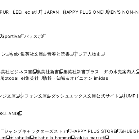
い
い
い
い
ド
ド
ド
ド
ド
開
く
開
く
開
く
開
ウ
ウ
ウ
ウ
ウ
ウ
ウ
ウ
ウ
PUR
LEE
eclat
T JAPAN
HAPPY PLUS ONE
MEN'S NON-
く
く
く
く
新
新
新
新
新
ィ
ィ
ィ
ィ
で
で
で
で
で
し
し
し
し
し
ン
ン
ン
ン
開
開
開
開
開
い
い
い
い
い
ド
ド
ド
ド
く
く
く
く
く
ウ
ウ
ウ
ウ
ウ
ウ
ウ
ウ
ウ
Sportiva
パラスポ
新
新
ィ
ィ
ィ
ィ
ィ
で
で
で
で
し
し
し
ン
ン
ン
ン
ン
開
開
開
開
い
い
い
ド
ド
ド
ド
ド
ョン
web 集英社文庫
青春と読書
アジア人物史
く
く
く
く
新
新
新
新
ウ
ウ
ウ
ウ
ウ
ウ
ウ
ウ
し
し
し
し
ィ
ィ
ィ
で
で
で
で
で
い
い
い
い
ン
ン
ン
集英社ビジネス書
集英社新書
集英社新書プラス - 知の水先案内人
開
開
開
開
開
新
新
新
ウ
ウ
ウ
ウ
ド
ド
ド
kotoba
e!集英社
情報・知識＆オピニオン imidas
く
く
く
く
く
新
し
新
し
新
ィ
ィ
ィ
ィ
ウ
ウ
ウ
し
し
い
し
い
し
ン
ン
ン
ン
で
で
で
い
い
ウ
い
ウ
い
ド
ド
ド
ド
ンジ文庫
シフォン文庫
ダッシュエックス文庫公式サイト
JUMP 
開
開
開
新
新
新
ウ
ウ
ィ
ウ
ィ
ウ
ウ
ウ
ウ
ウ
く
く
く
し
し
し
ィ
ィ
ン
ィ
ン
ィ
で
で
で
で
い
い
い
ン
ン
ド
ン
ド
ン
S.LAND
開
開
開
開
新
ウ
ウ
ウ
ド
ド
ウ
ド
ウ
ド
く
く
く
く
し
ィ
ィ
ィ
ウ
ウ
で
ウ
で
ウ
い
ン
ン
ン
ジャンプキャラクターズストア
HAPPY PLUS STORE
SHUEIS
で
で
開
で
開
で
新
新
新
ウ
ド
ド
ド
ium
mirabella
mirabella homme
zakka market
開
開
く
開
く
開
し
新
新
新
し
新
し