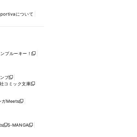
Sportivaについて
ャンプルーキー！
新
し
い
ウ
ャンプ
新
ィ
社コミック文庫
し
新
ン
い
し
ド
ウ
い
ウ
ガMeets
新
ィ
ウ
で
し
ン
ィ
開
い
ド
ン
く
ウ
ウ
ド
s
S-MANGA
新
新
ィ
で
ウ
し
し
ン
開
で