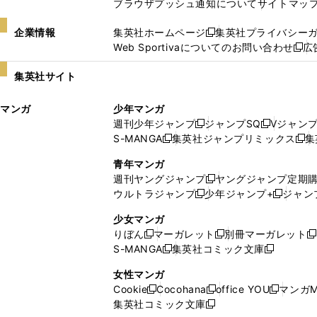
ブラウザプッシュ通知について
サイトマッ
企業情報
集英社ホームページ
集英社プライバシー
新
Web Sportivaについてのお問い合わせ
広
し
新
い
し
集英社サイト
ウ
い
ィ
ウ
マンガ
少年マンガ
ン
ィ
週刊少年ジャンプ
ジャンプSQ
Vジャン
ド
ン
新
新
S-MANGA
集英社ジャンプリミックス
集
ウ
ド
新
し
し
新
で
ウ
し
い
い
し
青年マンガ
開
で
い
ウ
ウ
い
週刊ヤングジャンプ
ヤングジャンプ定期
新
く
開
ウ
ィ
ィ
ウ
ウルトラジャンプ
少年ジャンプ+
ジャン
新
し
新
く
ィ
ン
ン
ィ
し
い
し
ン
ド
ド
ン
少女マンガ
い
ウ
い
ド
ウ
ウ
ド
りぼん
マーガレット
別冊マーガレット
新
新
新
ウ
ィ
ウ
ウ
で
で
ウ
S-MANGA
集英社コミック文庫
し
新
し
新
ィ
ン
ィ
で
開
開
で
い
し
い
し
ン
ド
ン
女性マンガ
開
く
く
開
ウ
い
ウ
い
ド
ウ
ド
Cookie
Cocohana
office YOU
マンガM
く
く
新
新
新
ィ
ウ
ィ
ウ
ウ
で
ウ
集英社コミック文庫
し
新
し
し
ン
ィ
ン
ィ
で
開
で