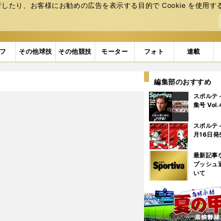
たり、お客様にお勧めの広告を表⽰する⽬的で Cookie を使⽤す
フ
その他球技
その他競技
モーター
フォト
連載
編集部のおすすめ
スポルテ
集号 Vol
スポルテ
月16日発
最新記事
プッシュ
いて