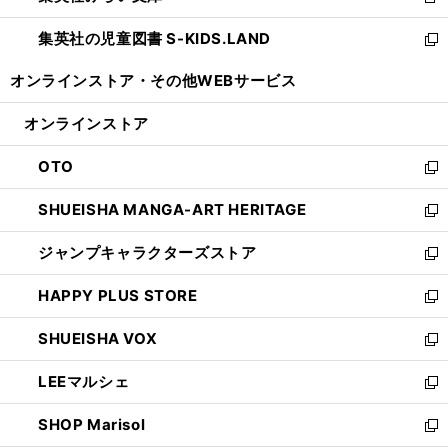
新
開
ウ
ン
し
集英社の児童図書 S-KIDS.LAND
く
で
ド
い
新
開
ウ
ウ
し
オンラインストア・
その他WEBサービス
く
で
ィ
い
開
ン
ウ
オンラインストア
く
ド
ィ
ウ
ン
OTO
で
ド
新
開
ウ
し
SHUEISHA MANGA-ART HERITAGE
く
で
い
新
開
ウ
し
ジャンプキャラクターズストア
く
ィ
い
新
ン
ウ
し
HAPPY PLUS STORE
ド
ィ
い
新
ウ
ン
ウ
し
SHUEISHA VOX
で
ド
ィ
い
新
開
ウ
ン
ウ
し
LEEマルシェ
く
で
ド
ィ
い
新
開
ウ
ン
ウ
し
SHOP Marisol
く
で
ド
ィ
い
新
開
ウ