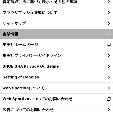
特定商取引法に基づく表示・その他の事項
ブラウザプッシュ通知について
サイトマップ
企業情報
開
く/
集英社ホームページ
新
閉
し
じ
集英社プライバシーガイドライン
い
る
ウ
SHUEISHA Privacy Guideline
ィ
ン
Setting of Cookies
ド
ウ
web Sportivaについて
で
開
Web Sportivaについてのお問い合わせ
く
新
し
広告についてのお問い合わせ
い