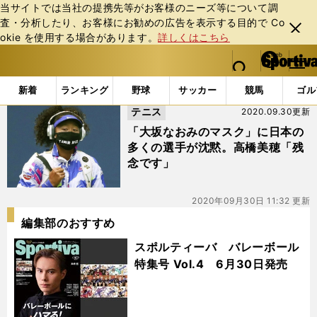
当サイトでは当社の提携先等がお客様のニーズ等について調
査・分析したり、お客様にお勧めの広告を表⽰する⽬的で Co
閉じ
okie を使⽤する場合があります。
詳しくはこちら
る
マイペ
web Sportiva (webスポルティーバ)
検索
メニュ
we
ー
「#山崎浩子」の最新ニュース・ 情報
b
ジ
新着
ランキング
野球
サッカー
競馬
ゴル
ス
テニス
2020.09.30更新
ポ
ル
「大坂なおみのマスク」に日本の
テ
多くの選手が沈黙。高橋美穂「残
ィ
念です」
ー
バ
2020年09月30日 11:32 更新
編集部のおすすめ
スポルティーバ バレーボール
特集号 Vol.4 6月30日発売