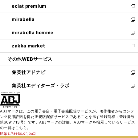
ン
ウ
し
eclat premium
く
で
ド
ィ
い
新
開
ウ
ン
ウ
し
mirabella
く
で
ド
ィ
い
新
開
ウ
ン
ウ
し
mirabella homme
く
で
ド
ィ
い
新
開
ウ
ン
ウ
し
zakka market
く
で
ド
ィ
い
新
開
ウ
ン
ウ
し
その他WEBサービス
く
で
ド
ィ
い
開
ウ
ン
ウ
集英社アドナビ
く
で
ド
ィ
新
開
ウ
ン
し
集英社エディターズ・ラボ
く
で
ド
い
新
開
ウ
ウ
し
く
で
ィ
い
開
ン
ウ
ABJマークは、この電子書店・電子書籍配信サービスが、著作権者からコンテ
く
ド
ィ
ンツ使用許諾を得た正規版配信サービスであることを示す登録商標（登録番号
ウ
ン
第6091713号）です。ABJマークの詳細、ABJマークを掲示しているサービス
で
ド
の一覧はこちら。
開
ウ
https://aebs.or.jp/
新