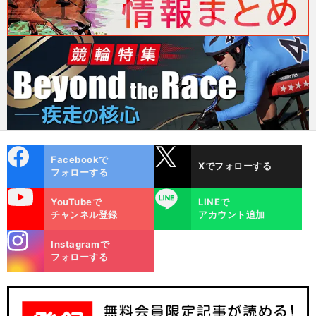
cebo
X
Facebookで
Xでフォローする
ok
フォローする
uTube
LINE
YouTubeで
LINEで
チャンネル登録
アカウント追加
stagra
Instagramで
m
フォローする