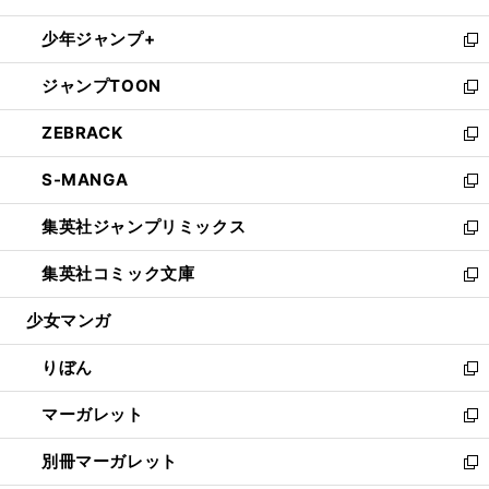
開
ウ
ン
ウ
し
少年ジャンプ+
く
で
ド
ィ
い
新
開
ウ
ン
ウ
し
ジャンプTOON
く
で
ド
ィ
い
新
開
ウ
ン
ウ
し
ZEBRACK
く
で
ド
ィ
い
新
開
ウ
ン
ウ
し
S-MANGA
く
で
ド
ィ
い
新
開
ウ
ン
ウ
し
集英社ジャンプリミックス
く
で
ド
ィ
い
新
開
ウ
ン
ウ
し
集英社コミック文庫
く
で
ド
ィ
い
新
開
ウ
ン
ウ
し
少女マンガ
く
で
ド
ィ
い
開
ウ
ン
ウ
りぼん
く
で
ド
ィ
新
開
ウ
ン
し
マーガレット
く
で
ド
い
新
開
ウ
ウ
し
別冊マーガレット
く
で
ィ
い
新
開
ン
ウ