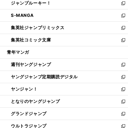
ジャンプルーキー！
く
で
ド
ィ
い
新
開
ウ
ン
ウ
し
S-MANGA
く
で
ド
ィ
い
新
開
ウ
ン
ウ
し
集英社ジャンプリミックス
く
で
ド
ィ
い
新
開
ウ
ン
ウ
し
集英社コミック文庫
く
で
ド
ィ
い
新
開
ウ
ン
ウ
し
青年マンガ
く
で
ド
ィ
い
開
ウ
ン
ウ
週刊ヤングジャンプ
く
で
ド
ィ
新
開
ウ
ン
し
ヤングジャンプ定期購読デジタル
く
で
ド
い
新
開
ウ
ウ
し
ヤンジャン！
く
で
ィ
い
新
開
ン
ウ
し
となりのヤングジャンプ
く
ド
ィ
い
新
ウ
ン
ウ
し
グランドジャンプ
で
ド
ィ
い
新
開
ウ
ン
ウ
し
ウルトラジャンプ
く
で
ド
ィ
い
新