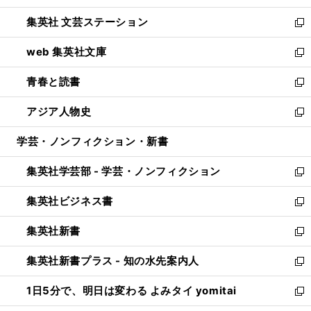
開
ウ
し
集英社 文芸ステーション
く
ィ
い
新
ン
ウ
し
web 集英社文庫
ド
ィ
い
新
ウ
ン
ウ
し
青春と読書
で
ド
ィ
い
新
開
ウ
ン
ウ
し
アジア人物史
く
で
ド
ィ
い
新
開
ウ
ン
ウ
し
学芸・ノンフィクション・新書
く
で
ド
ィ
い
開
ウ
ン
ウ
集英社学芸部 - 学芸・ノンフィクション
く
で
ド
ィ
新
開
ウ
ン
し
集英社ビジネス書
く
で
ド
い
新
開
ウ
ウ
し
集英社新書
く
で
ィ
い
新
開
ン
ウ
し
集英社新書プラス - 知の水先案内人
く
ド
ィ
い
新
ウ
ン
ウ
し
1日5分で、明日は変わる よみタイ yomitai
で
ド
ィ
い
新
開
ウ
ン
ウ
し