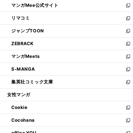
し
マンガMee公式サイト
く
ド
ィ
い
新
ウ
ン
ウ
し
リマコミ
で
ド
ィ
い
新
開
ウ
ン
ウ
し
ジャンプTOON
く
で
ド
ィ
い
新
開
ウ
ン
ウ
し
ZEBRACK
く
で
ド
ィ
い
新
開
ウ
ン
ウ
し
マンガMeets
く
で
ド
ィ
い
新
開
ウ
ン
ウ
し
S-MANGA
く
で
ド
ィ
い
新
開
ウ
ン
ウ
し
集英社コミック文庫
く
で
ド
ィ
い
新
開
ウ
ン
ウ
し
女性マンガ
く
で
ド
ィ
い
開
ウ
ン
ウ
Cookie
く
で
ド
ィ
新
開
ウ
ン
し
Cocohana
く
で
ド
い
新
開
ウ
ウ
し
office YOU
く