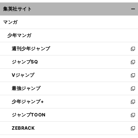
ウ
集英社サイト
ィ
開
ン
く/
マンガ
ド
閉
ウ
じ
少年マンガ
で
る
開
週刊少年ジャンプ
く
新
し
ジャンプSQ
い
新
ウ
し
Vジャンプ
ィ
い
新
ン
ウ
し
最強ジャンプ
ド
ィ
い
新
ウ
ン
ウ
し
少年ジャンプ+
で
ド
ィ
い
新
開
ウ
ン
ウ
し
ジャンプTOON
く
で
ド
ィ
い
新
開
ウ
ン
ウ
し
ZEBRACK
く
で
ド
ィ
い
新
開
ウ
ン
ウ
し