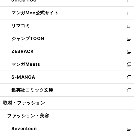
で
ィ
い
新
開
ン
ウ
し
マンガMee公式サイト
く
ド
ィ
い
新
ウ
ン
ウ
し
リマコミ
で
ド
ィ
い
新
開
ウ
ン
ウ
し
ジャンプTOON
く
で
ド
ィ
い
新
開
ウ
ン
ウ
し
ZEBRACK
く
で
ド
ィ
い
新
開
ウ
ン
ウ
し
マンガMeets
く
で
ド
ィ
い
新
開
ウ
ン
ウ
し
S-MANGA
く
で
ド
ィ
い
新
開
ウ
ン
ウ
し
集英社コミック文庫
く
で
ド
ィ
い
新
開
ウ
ン
ウ
し
取材・ファッション
く
で
ド
ィ
い
開
ウ
ン
ウ
ファッション・美容
く
で
ド
ィ
開
ウ
ン
Seventeen
く
で
ド
新