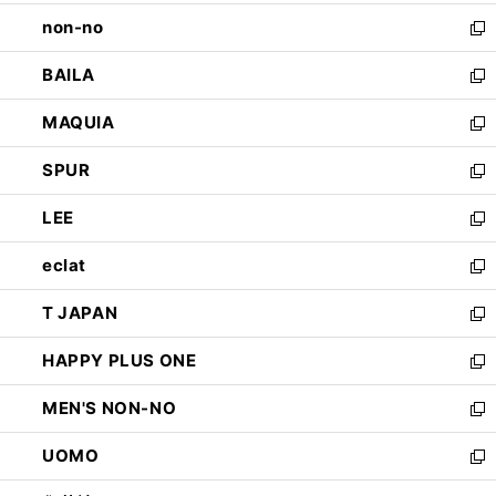
開
ウ
し
non-no
く
で
い
新
開
ウ
し
BAILA
く
ィ
い
新
ン
ウ
し
MAQUIA
ド
ィ
い
新
ウ
ン
ウ
し
SPUR
で
ド
ィ
い
新
開
ウ
ン
ウ
し
LEE
く
で
ド
ィ
い
新
開
ウ
ン
ウ
し
eclat
く
で
ド
ィ
い
新
開
ウ
ン
ウ
し
T JAPAN
く
で
ド
ィ
い
新
開
ウ
ン
ウ
し
HAPPY PLUS ONE
く
で
ド
ィ
い
新
開
ウ
ン
ウ
し
MEN'S NON-NO
く
で
ド
ィ
い
新
開
ウ
ン
ウ
し
UOMO
く
で
ド
ィ
い
新
開
ウ
ン
ウ
し