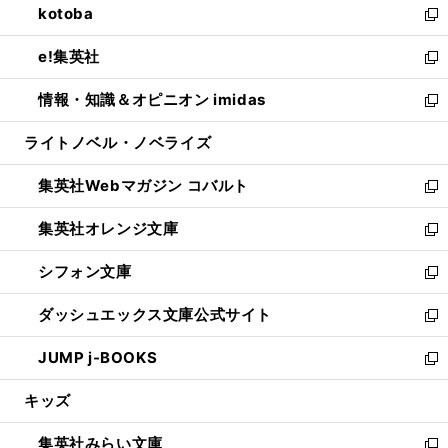
kotoba
く
で
ド
ィ
い
新
開
ウ
ン
ウ
し
e!集英社
く
で
ド
ィ
い
新
開
ウ
ン
ウ
し
情報・知識＆オピニオン imidas
く
で
ド
ィ
い
新
開
ウ
ン
ウ
し
ライトノベル・ノベライズ
く
で
ド
ィ
い
開
ウ
ン
ウ
集英社Webマガジン コバルト
く
で
ド
ィ
新
開
ウ
ン
し
集英社オレンジ文庫
く
で
ド
い
新
開
ウ
ウ
し
シフォン文庫
く
で
ィ
い
新
開
ン
ウ
し
ダッシュエックス文庫公式サイト
く
ド
ィ
い
新
ウ
ン
ウ
し
JUMP j-BOOKS
で
ド
ィ
い
新
開
ウ
ン
ウ
し
キッズ
く
で
ド
ィ
い
開
ウ
ン
ウ
集英社みらい文庫
く
で
ド
ィ