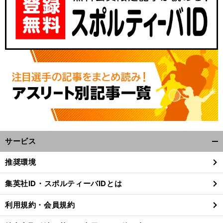
サービス
開
く/
推奨環境
閉
じ
集英社ID・スポルティーバIDとは
る
利用規約・会員規約