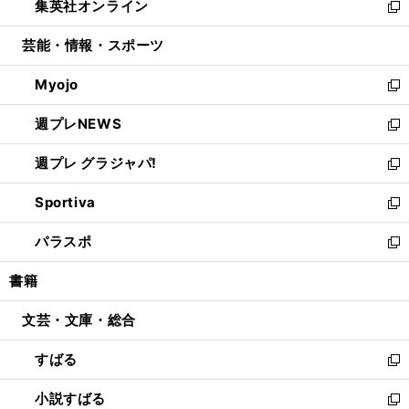
集英社オンライン
く
で
ド
ィ
い
新
開
ウ
ン
ウ
し
芸能・情報・スポーツ
く
で
ド
ィ
い
開
ウ
ン
ウ
Myojo
く
で
ド
ィ
新
開
ウ
ン
し
週プレNEWS
く
で
ド
い
新
開
ウ
ウ
し
週プレ グラジャパ!
く
で
ィ
い
新
開
ン
ウ
し
Sportiva
く
ド
ィ
い
新
ウ
ン
ウ
し
パラスポ
で
ド
ィ
い
新
開
ウ
ン
ウ
し
書籍
く
で
ド
ィ
い
開
ウ
ン
ウ
文芸・文庫・総合
く
で
ド
ィ
開
ウ
ン
すばる
く
で
ド
新
開
ウ
し
小説すばる
く
で
い
新