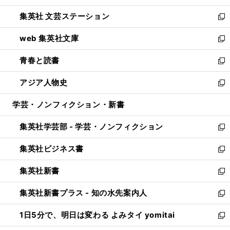
開
ウ
し
集英社 文芸ステーション
く
ィ
い
新
ン
ウ
し
web 集英社文庫
ド
ィ
い
新
ウ
ン
ウ
し
青春と読書
で
ド
ィ
い
新
開
ウ
ン
ウ
し
アジア人物史
く
で
ド
ィ
い
新
開
ウ
ン
ウ
し
学芸・ノンフィクション・新書
く
で
ド
ィ
い
開
ウ
ン
ウ
集英社学芸部 - 学芸・ノンフィクション
く
で
ド
ィ
新
開
ウ
ン
し
集英社ビジネス書
く
で
ド
い
新
開
ウ
ウ
し
集英社新書
く
で
ィ
い
新
開
ン
ウ
し
集英社新書プラス - 知の水先案内人
く
ド
ィ
い
新
ウ
ン
ウ
し
1日5分で、明日は変わる よみタイ yomitai
で
ド
ィ
い
新
開
ウ
ン
ウ
し