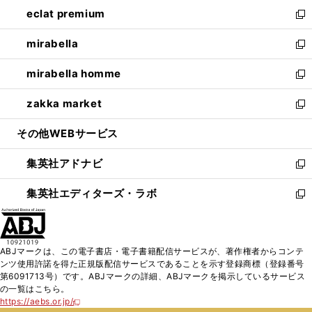
ン
ウ
し
eclat premium
く
で
ド
ィ
い
新
開
ウ
ン
ウ
し
mirabella
く
で
ド
ィ
い
新
開
ウ
ン
ウ
し
mirabella homme
く
で
ド
ィ
い
新
開
ウ
ン
ウ
し
zakka market
く
で
ド
ィ
い
新
開
ウ
ン
ウ
し
その他WEBサービス
く
で
ド
ィ
い
開
ウ
ン
ウ
集英社アドナビ
く
で
ド
ィ
新
開
ウ
ン
し
集英社エディターズ・ラボ
く
で
ド
い
新
開
ウ
ウ
し
く
で
ィ
い
開
ン
ウ
ABJマークは、この電子書店・電子書籍配信サービスが、著作権者からコンテ
く
ド
ィ
ンツ使用許諾を得た正規版配信サービスであることを示す登録商標（登録番号
ウ
ン
第6091713号）です。ABJマークの詳細、ABJマークを掲示しているサービス
で
ド
の一覧はこちら。
開
ウ
https://aebs.or.jp/
新