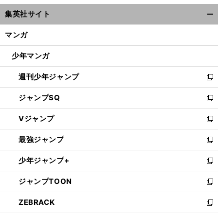
ウ
集英社サイト
ィ
開
ン
く/
マンガ
ド
閉
ウ
じ
少年マンガ
で
る
開
週刊少年ジャンプ
く
新
し
ジャンプSQ
い
新
ウ
し
Vジャンプ
ィ
い
新
ン
ウ
し
最強ジャンプ
ド
ィ
い
新
ウ
ン
ウ
し
少年ジャンプ+
で
ド
ィ
い
新
開
ウ
ン
ウ
し
ジャンプTOON
く
で
ド
ィ
い
新
開
ウ
ン
ウ
し
ZEBRACK
く
で
ド
ィ
い
新
開
ウ
ン
ウ
し