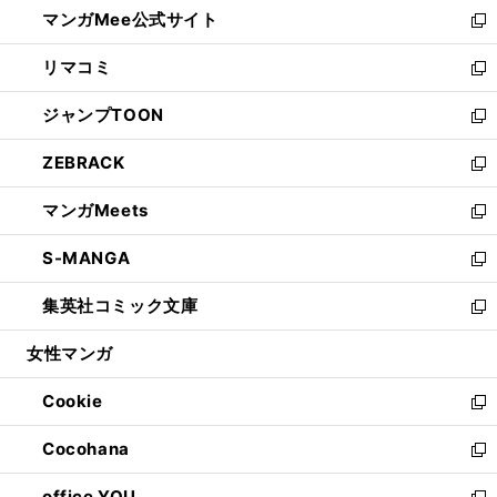
し
マンガMee公式サイト
く
ド
ィ
い
新
ウ
ン
ウ
し
リマコミ
で
ド
ィ
い
新
開
ウ
ン
ウ
し
ジャンプTOON
く
で
ド
ィ
い
新
開
ウ
ン
ウ
し
ZEBRACK
く
で
ド
ィ
い
新
開
ウ
ン
ウ
し
マンガMeets
く
で
ド
ィ
い
新
開
ウ
ン
ウ
し
S-MANGA
く
で
ド
ィ
い
新
開
ウ
ン
ウ
し
集英社コミック文庫
く
で
ド
ィ
い
新
開
ウ
ン
ウ
し
女性マンガ
く
で
ド
ィ
い
開
ウ
ン
ウ
Cookie
く
で
ド
ィ
新
開
ウ
ン
し
Cocohana
く
で
ド
い
新
開
ウ
ウ
し
office YOU
く