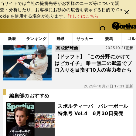
当サイトでは当社の提携先等がお客様のニーズ等について調
査・分析したり、お客様にお勧めの広告を表⽰する⽬的で Co
閉じ
okie を使⽤する場合があります。
詳しくはこちら
る
マイペ
web Sportiva (webスポルティーバ)
検索
メニュ
we
ー
「#尾瀬雄大」の最新ニュース・ 情報
b
ジ
新着
ランキング
野球
サッカー
競馬
ゴル
ス
高校野球他
2025.10.21更新
ポ
ル
【ドラフト】「この分野にかけて
テ
はピカイチ」 唯一無二の武器でプ
ィ
ロ入りを目指す10人の実力者たち
ー
バ
2025年10月21日 17:31 更新
編集部のおすすめ
スポルティーバ バレーボール
特集号 Vol.4 6月30日発売