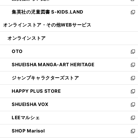
新
開
ウ
ン
し
集英社の児童図書 S-KIDS.LAND
く
で
ド
い
新
開
ウ
ウ
し
オンラインストア・
その他WEBサービス
く
で
ィ
い
開
ン
ウ
オンラインストア
く
ド
ィ
ウ
ン
OTO
で
ド
新
開
ウ
し
SHUEISHA MANGA-ART HERITAGE
く
で
い
新
開
ウ
し
ジャンプキャラクターズストア
く
ィ
い
新
ン
ウ
し
HAPPY PLUS STORE
ド
ィ
い
新
ウ
ン
ウ
し
SHUEISHA VOX
で
ド
ィ
い
新
開
ウ
ン
ウ
し
LEEマルシェ
く
で
ド
ィ
い
新
開
ウ
ン
ウ
し
SHOP Marisol
く
で
ド
ィ
い
新
開
ウ