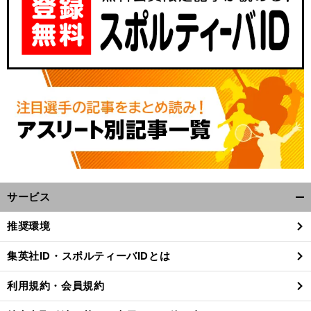
サービス
開
く/
推奨環境
閉
じ
集英社ID・スポルティーバIDとは
る
利用規約・会員規約