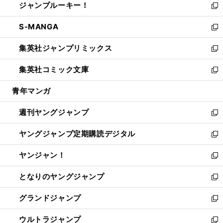
ジャンプルーキー！
く
で
ド
ィ
い
新
開
ウ
ン
ウ
し
S-MANGA
く
で
ド
ィ
い
新
開
ウ
ン
ウ
し
集英社ジャンプリミックス
く
で
ド
ィ
い
新
開
ウ
ン
ウ
し
集英社コミック文庫
く
で
ド
ィ
い
新
開
ウ
ン
ウ
し
青年マンガ
く
で
ド
ィ
い
開
ウ
ン
ウ
週刊ヤングジャンプ
く
で
ド
ィ
新
開
ウ
ン
し
ヤングジャンプ定期購読デジタル
く
で
ド
い
新
開
ウ
ウ
し
ヤンジャン！
く
で
ィ
い
新
開
ン
ウ
し
となりのヤングジャンプ
く
ド
ィ
い
新
ウ
ン
ウ
し
グランドジャンプ
で
ド
ィ
い
新
開
ウ
ン
ウ
し
ウルトラジャンプ
く
で
ド
ィ
い
新