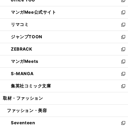
で
ィ
い
新
開
ン
ウ
し
マンガMee公式サイト
く
ド
ィ
い
新
ウ
ン
ウ
し
リマコミ
で
ド
ィ
い
新
開
ウ
ン
ウ
し
ジャンプTOON
く
で
ド
ィ
い
新
開
ウ
ン
ウ
し
ZEBRACK
く
で
ド
ィ
い
新
開
ウ
ン
ウ
し
マンガMeets
く
で
ド
ィ
い
新
開
ウ
ン
ウ
し
S-MANGA
く
で
ド
ィ
い
新
開
ウ
ン
ウ
し
集英社コミック文庫
く
で
ド
ィ
い
新
開
ウ
ン
ウ
し
取材・ファッション
く
で
ド
ィ
い
開
ウ
ン
ウ
ファッション・美容
く
で
ド
ィ
開
ウ
ン
Seventeen
く
で
ド
新