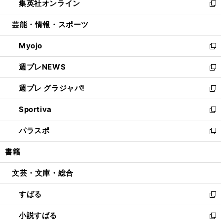
集英社オンライン
く
で
ド
ィ
い
新
開
ウ
ン
ウ
し
芸能・情報・スポーツ
く
で
ド
ィ
い
開
ウ
ン
ウ
Myojo
く
で
ド
ィ
新
開
ウ
ン
し
週プレNEWS
く
で
ド
い
新
開
ウ
ウ
し
週プレ グラジャパ!
く
で
ィ
い
新
開
ン
ウ
し
Sportiva
く
ド
ィ
い
新
ウ
ン
ウ
し
パラスポ
で
ド
ィ
い
新
開
ウ
ン
ウ
し
書籍
く
で
ド
ィ
い
開
ウ
ン
ウ
文芸・文庫・総合
く
で
ド
ィ
開
ウ
ン
すばる
く
で
ド
新
開
ウ
し
小説すばる
く
で
い
新