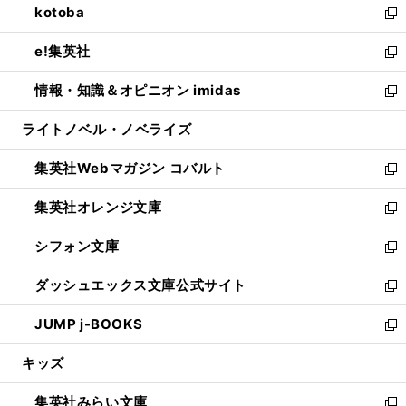
kotoba
く
で
ド
ィ
い
新
開
ウ
ン
ウ
し
e!集英社
く
で
ド
ィ
い
新
開
ウ
ン
ウ
し
情報・知識＆オピニオン imidas
く
で
ド
ィ
い
新
開
ウ
ン
ウ
し
ライトノベル・ノベライズ
く
で
ド
ィ
い
開
ウ
ン
ウ
集英社Webマガジン コバルト
く
で
ド
ィ
新
開
ウ
ン
し
集英社オレンジ文庫
く
で
ド
い
新
開
ウ
ウ
し
シフォン文庫
く
で
ィ
い
新
開
ン
ウ
し
ダッシュエックス文庫公式サイト
く
ド
ィ
い
新
ウ
ン
ウ
し
JUMP j-BOOKS
で
ド
ィ
い
新
開
ウ
ン
ウ
し
キッズ
く
で
ド
ィ
い
開
ウ
ン
ウ
集英社みらい文庫
く
で
ド
ィ