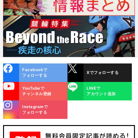
cebo
X
Facebookで
Xでフォローする
ok
フォローする
uTube
LINE
YouTubeで
LINEで
チャンネル登録
アカウント追加
stagra
Instagramで
m
フォローする