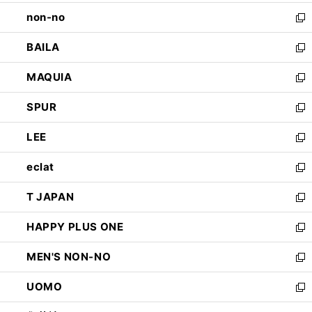
開
ウ
し
non-no
く
で
い
新
開
ウ
し
BAILA
く
ィ
い
新
ン
ウ
し
MAQUIA
ド
ィ
い
新
ウ
ン
ウ
し
SPUR
で
ド
ィ
い
新
開
ウ
ン
ウ
し
LEE
く
で
ド
ィ
い
新
開
ウ
ン
ウ
し
eclat
く
で
ド
ィ
い
新
開
ウ
ン
ウ
し
T JAPAN
く
で
ド
ィ
い
新
開
ウ
ン
ウ
し
HAPPY PLUS ONE
く
で
ド
ィ
い
新
開
ウ
ン
ウ
し
MEN'S NON-NO
く
で
ド
ィ
い
新
開
ウ
ン
ウ
し
UOMO
く
で
ド
ィ
い
新
開
ウ
ン
ウ
し