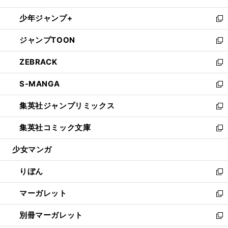
開
ウ
ン
ウ
し
少年ジャンプ+
く
で
ド
ィ
い
新
開
ウ
ン
ウ
し
ジャンプTOON
く
で
ド
ィ
い
新
開
ウ
ン
ウ
し
ZEBRACK
く
で
ド
ィ
い
新
開
ウ
ン
ウ
し
S-MANGA
く
で
ド
ィ
い
新
開
ウ
ン
ウ
し
集英社ジャンプリミックス
く
で
ド
ィ
い
新
開
ウ
ン
ウ
し
集英社コミック文庫
く
で
ド
ィ
い
新
開
ウ
ン
ウ
し
少女マンガ
く
で
ド
ィ
い
開
ウ
ン
ウ
りぼん
く
で
ド
ィ
新
開
ウ
ン
し
マーガレット
く
で
ド
い
新
開
ウ
ウ
し
別冊マーガレット
く
で
ィ
い
新
開
ン
ウ