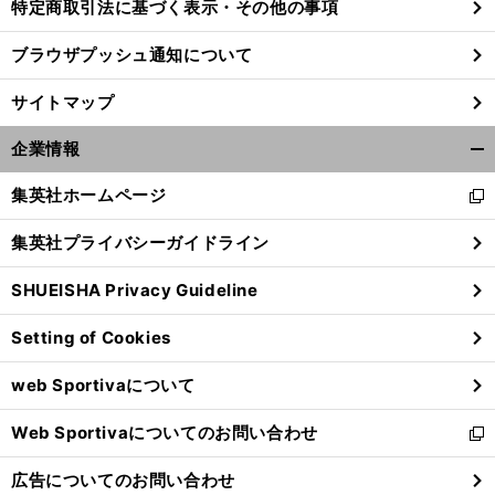
特定商取引法に基づく表示・その他の事項
ブラウザプッシュ通知について
サイトマップ
企業情報
開
く/
集英社ホームページ
新
閉
し
じ
集英社プライバシーガイドライン
い
る
ウ
SHUEISHA Privacy Guideline
ィ
ン
Setting of Cookies
ド
ウ
web Sportivaについて
で
開
Web Sportivaについてのお問い合わせ
く
新
し
広告についてのお問い合わせ
い