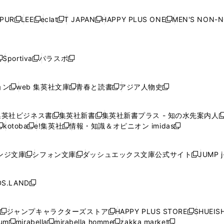
い
い
い
い
ド
ド
ド
ド
ド
開
く
開
く
開
く
開
ウ
ウ
ウ
ウ
ウ
ウ
ウ
ウ
ウ
PUR
LEE
eclat
T JAPAN
HAPPY PLUS ONE
MEN'S NON-
く
く
く
く
新
新
新
新
新
ィ
ィ
ィ
ィ
で
で
で
で
で
し
し
し
し
し
ン
ン
ン
ン
開
開
開
開
開
い
い
い
い
い
ド
ド
ド
ド
く
く
く
く
く
ウ
ウ
ウ
ウ
ウ
ウ
ウ
ウ
ウ
Sportiva
パラスポ
新
新
ィ
ィ
ィ
ィ
ィ
で
で
で
で
し
し
し
ン
ン
ン
ン
ン
開
開
開
開
い
い
い
ド
ド
ド
ド
ド
ョン
web 集英社文庫
青春と読書
アジア人物史
く
く
く
く
新
新
新
新
ウ
ウ
ウ
ウ
ウ
ウ
ウ
ウ
し
し
し
し
ィ
ィ
ィ
で
で
で
で
で
い
い
い
い
ン
ン
ン
集英社ビジネス書
集英社新書
集英社新書プラス - 知の水先案内人
開
開
開
開
開
新
新
新
ウ
ウ
ウ
ウ
ド
ド
ド
kotoba
e!集英社
情報・知識＆オピニオン imidas
く
く
く
く
く
新
し
新
し
新
ィ
ィ
ィ
ィ
ウ
ウ
ウ
し
し
い
し
い
し
ン
ン
ン
ン
で
で
で
い
い
ウ
い
ウ
い
ド
ド
ド
ド
ンジ文庫
シフォン文庫
ダッシュエックス文庫公式サイト
JUMP 
開
開
開
新
新
新
ウ
ウ
ィ
ウ
ィ
ウ
ウ
ウ
ウ
ウ
く
く
く
し
し
し
ィ
ィ
ン
ィ
ン
ィ
で
で
で
で
い
い
い
ン
ン
ド
ン
ド
ン
S.LAND
開
開
開
開
新
ウ
ウ
ウ
ド
ド
ウ
ド
ウ
ド
く
く
く
く
し
ィ
ィ
ィ
ウ
ウ
で
ウ
で
ウ
い
ン
ン
ン
ジャンプキャラクターズストア
HAPPY PLUS STORE
SHUEIS
で
で
開
で
開
で
新
新
新
ウ
ド
ド
ド
ium
mirabella
mirabella homme
zakka market
開
開
く
開
く
開
し
新
新
新
し
新
し