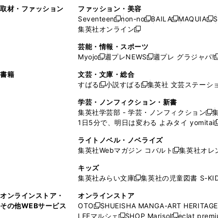
い
し
い
い
ド
ン
ド
ン
取材・ファッション
ファッション・美容
開
く
開
ウ
い
ウ
ウ
ウ
ド
ウ
ド
Seventeen
non-no
BAILA
MAQUIA
S
く
く
新
新
新
新
ィ
ウ
ィ
ィ
で
ウ
で
ウ
集英社オンライン
し
新
し
し
し
ン
ィ
ン
ン
開
で
開
で
い
し
い
い
い
ド
ン
ド
ド
芸能・情報・スポーツ
く
開
く
開
ウ
い
ウ
ウ
ウ
ウ
ド
ウ
ウ
Myojo
週プレNEWS
週プレ グラジャパ!
く
く
新
新
新
ィ
ウ
ィ
ィ
ィ
で
ウ
で
で
し
し
ン
ィ
ン
ン
ン
書籍
文芸・文庫・総合
開
で
開
開
い
い
ド
ン
ド
ド
ド
すばる
小説すばる
集英社 文芸ステーシ
く
開
く
く
新
新
ウ
ウ
ウ
ド
ウ
ウ
ウ
く
し
し
ィ
ィ
学芸・ノンフィクション・新書
で
ウ
で
で
で
い
い
ン
ン
集英社学芸部 - 学芸・ノンフィクション
開
で
開
開
開
新
ウ
ウ
ド
ド
1日5分で、明日は変わる よみタイ yomitai
く
開
く
く
く
し
新
ィ
ィ
ウ
ウ
く
い
ン
ン
ライトノベル・ノベライズ
で
で
ウ
ド
ド
集英社Webマガジン コバルト
集英社オレ
開
開
新
ィ
ウ
ウ
く
く
し
ン
キッズ
で
で
い
ド
集英社みらい文庫
集英社の児童図書 S-KID
開
開
新
ウ
ウ
く
く
し
ィ
オンラインストア・
オンラインストア
で
い
ン
その他WEBサービス
OTO
SHUEISHA MANGA-ART HERITAGE
開
新
ウ
ド
LEEマルシェ
SHOP Marisol
eclat prem
く
し
新
新