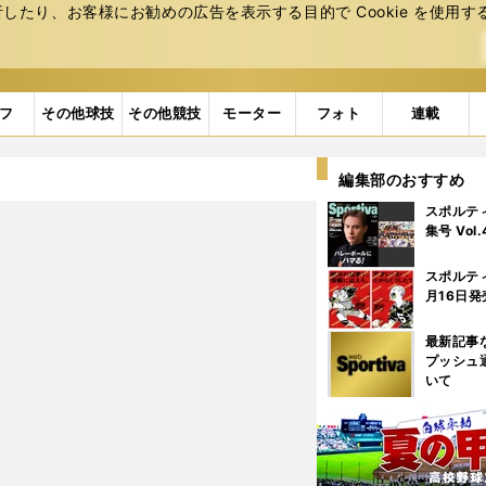
たり、お客様にお勧めの広告を表⽰する⽬的で Cookie を使⽤す
フ
その他球技
その他競技
モーター
フォト
連載
編集部のおすすめ
スポルテ
集号 Vol
スポルテ
月16日発
最新記事
プッシュ
いて