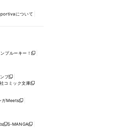
Sportivaについて
ャンプルーキー！
新
し
い
ウ
ャンプ
新
ィ
社コミック文庫
し
新
ン
い
し
ド
ウ
い
ウ
ガMeets
新
ィ
ウ
で
し
ン
ィ
開
い
ド
ン
く
ウ
ウ
ド
s
S-MANGA
新
新
ィ
で
ウ
し
し
ン
開
で