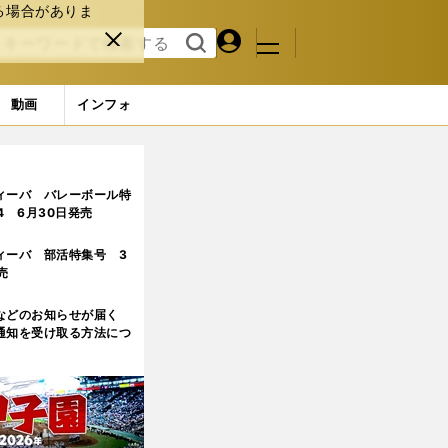
る場合がありま
マイペ
閉じ
検索
メニュ
ー
る
す
ジ
る
動画
インフォ
ィーバ バレーボール特
.4 6月30日発売
ィーバ 部活特集号 3
売
などのお知らせが届く
通知を受け取る方法につ