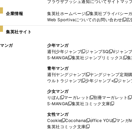
ブラウザプッシュ通知について
サイトマッ
企業情報
集英社ホームページ
集英社プライバシー
新
Web Sportivaについてのお問い合わせ
広
し
新
い
し
集英社サイト
ウ
い
ィ
ウ
マンガ
少年マンガ
ン
ィ
週刊少年ジャンプ
ジャンプSQ
Vジャン
ド
ン
新
新
S-MANGA
集英社ジャンプリミックス
集
ウ
ド
新
し
し
新
で
ウ
し
い
い
し
青年マンガ
開
で
い
ウ
ウ
い
週刊ヤングジャンプ
ヤングジャンプ定期
新
く
開
ウ
ィ
ィ
ウ
ウルトラジャンプ
少年ジャンプ+
ジャン
新
し
新
く
ィ
ン
ン
ィ
し
い
し
ン
ド
ド
ン
少女マンガ
い
ウ
い
ド
ウ
ウ
ド
りぼん
マーガレット
別冊マーガレット
新
新
新
ウ
ィ
ウ
ウ
で
で
ウ
S-MANGA
集英社コミック文庫
し
新
し
新
ィ
ン
ィ
で
開
開
で
い
し
い
し
ン
ド
ン
女性マンガ
開
く
く
開
ウ
い
ウ
い
ド
ウ
ド
Cookie
Cocohana
office YOU
マンガM
く
く
新
新
新
ィ
ウ
ィ
ウ
ウ
で
ウ
集英社コミック文庫
し
新
し
し
ン
ィ
ン
ィ
で
開
で