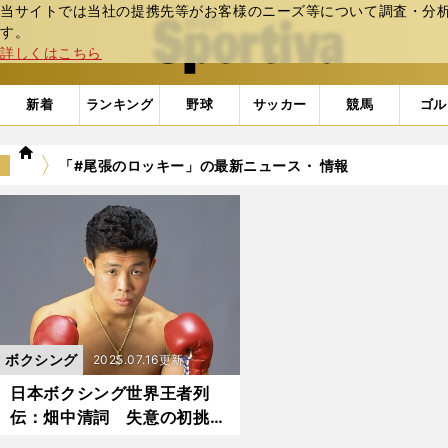
当サイトでは当社の提携先等がお客様のニーズ等について調査・分析し
web Sportiva (webスポルティーバ)
す。
詳しくはこちら
新着
ランキング
野球
サッカー
競馬
ゴル
we
「#尾張のロッキー」の最新ニュース・ 情報
b
ス
ポ
ル
テ
ィ
ー
バ
ボクシング
2025.07.16更新
日本ボクシング世界王者列
伝：畑中清詞 失意の初挑戦
から驚異の打撃戦で世界の頂