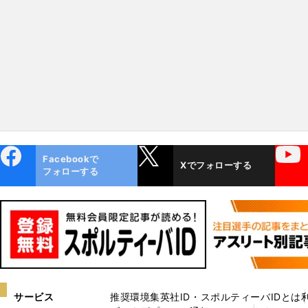
きに駆け上がった「東海のカ
マチョ」
ebo
X
YouTube
Facebookで
Xでフォローする
ok
フォローする
サービス
推奨環境
集英社ID・スポルティーバIDとは