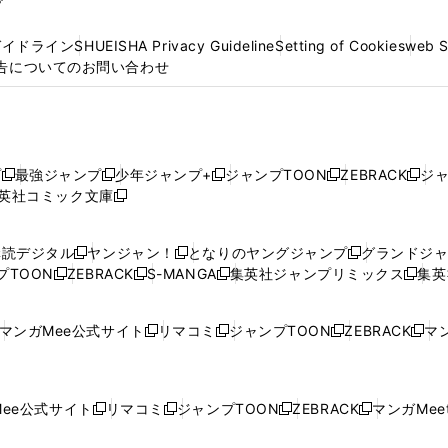
プ
ガイドライン
SHUEISHA Privacy Guideline
Setting of Cookies
web 
告についてのお問い合わせ
プ
最強ジャンプ
少年ジャンプ+
ジャンプTOON
ZEBRACK
ジ
新
新
新
新
新
英社コミック文庫
し
新
し
し
し
し
い
い
し
い
い
い
ウ
ウ
い
ウ
ウ
ウ
購読デジタル
ヤンジャン！
となりのヤングジャンプ
グランドジ
新
新
新
ィ
ィ
ウ
ィ
ィ
ィ
プTOON
ZEBRACK
S-MANGA
集英社ジャンプリミックス
集英
新
し
新
し
新
し
新
ン
ン
ィ
ン
ン
ン
し
い
し
い
し
い
し
ド
ド
ン
ド
ド
ド
い
ウ
い
ウ
い
ウ
い
ウ
ウ
ド
ウ
ウ
ウ
マンガMee公式サイト
リマコミ
ジャンプTOON
ZEBRACK
マン
新
新
新
新
ウ
ィ
ウ
ィ
ウ
ィ
ウ
で
で
ウ
で
で
で
し
し
し
し
し
ィ
ン
ィ
ン
ィ
ン
ィ
開
開
で
開
開
開
い
い
い
い
い
ン
ド
ン
ド
ン
ド
ン
く
く
開
く
く
く
ウ
ウ
ウ
ウ
ウ
ド
ウ
ド
ウ
ド
ウ
ド
ee公式サイト
リマコミ
ジャンプTOON
ZEBRACK
マンガMeet
く
新
新
新
新
ィ
ィ
ィ
ィ
ィ
ウ
で
ウ
で
ウ
で
ウ
し
し
し
し
ン
ン
ン
ン
ン
で
開
で
開
で
開
で