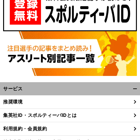
サービス
開
く/
推奨環境
閉
じ
集英社ID・スポルティーバIDとは
る
利用規約・会員規約