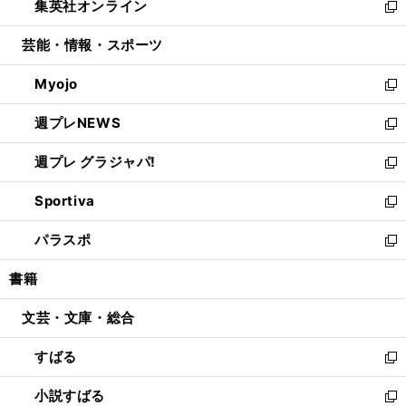
集英社オンライン
く
で
ド
ィ
い
新
開
ウ
ン
ウ
し
芸能・情報・スポーツ
く
で
ド
ィ
い
開
ウ
ン
ウ
Myojo
く
で
ド
ィ
新
開
ウ
ン
し
週プレNEWS
く
で
ド
い
新
開
ウ
ウ
し
週プレ グラジャパ!
く
で
ィ
い
新
開
ン
ウ
し
Sportiva
く
ド
ィ
い
新
ウ
ン
ウ
し
パラスポ
で
ド
ィ
い
新
開
ウ
ン
ウ
し
書籍
く
で
ド
ィ
い
開
ウ
ン
ウ
文芸・文庫・総合
く
で
ド
ィ
開
ウ
ン
すばる
く
で
ド
新
開
ウ
し
小説すばる
く
で
い
新