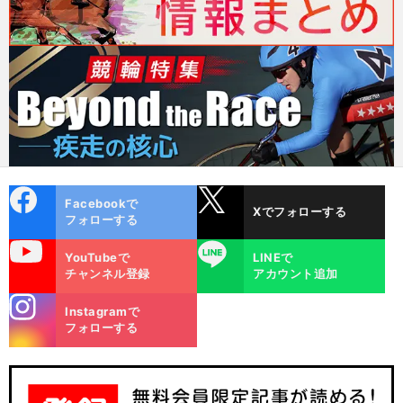
cebo
X
Facebookで
Xでフォローする
ok
フォローする
uTube
LINE
YouTubeで
LINEで
チャンネル登録
アカウント追加
stagra
Instagramで
m
フォローする