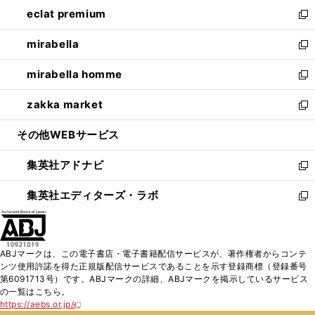
ン
ウ
し
eclat premium
く
で
ド
ィ
い
新
開
ウ
ン
ウ
し
mirabella
く
で
ド
ィ
い
新
開
ウ
ン
ウ
し
mirabella homme
く
で
ド
ィ
い
新
開
ウ
ン
ウ
し
zakka market
く
で
ド
ィ
い
新
開
ウ
ン
ウ
し
その他WEBサービス
く
で
ド
ィ
い
開
ウ
ン
ウ
集英社アドナビ
く
で
ド
ィ
新
開
ウ
ン
し
集英社エディターズ・ラボ
く
で
ド
い
新
開
ウ
ウ
し
く
で
ィ
い
開
ン
ウ
ABJマークは、この電子書店・電子書籍配信サービスが、著作権者からコンテ
く
ド
ィ
ンツ使用許諾を得た正規版配信サービスであることを示す登録商標（登録番号
ウ
ン
第6091713号）です。ABJマークの詳細、ABJマークを掲示しているサービス
で
ド
の一覧はこちら。
開
ウ
https://aebs.or.jp/
新