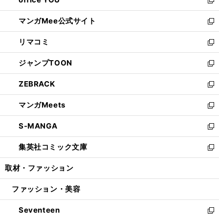
で
ィ
い
新
開
ン
ウ
し
マンガMee公式サイト
く
ド
ィ
い
新
ウ
ン
ウ
し
リマコミ
で
ド
ィ
い
新
開
ウ
ン
ウ
し
ジャンプTOON
く
で
ド
ィ
い
新
開
ウ
ン
ウ
し
ZEBRACK
く
で
ド
ィ
い
新
開
ウ
ン
ウ
し
マンガMeets
く
で
ド
ィ
い
新
開
ウ
ン
ウ
し
S-MANGA
く
で
ド
ィ
い
新
開
ウ
ン
ウ
し
集英社コミック文庫
く
で
ド
ィ
い
新
開
ウ
ン
ウ
し
取材・ファッション
く
で
ド
ィ
い
開
ウ
ン
ウ
ファッション・美容
く
で
ド
ィ
開
ウ
ン
Seventeen
く
で
ド
新