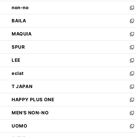
開
ウ
し
non-no
く
で
い
新
開
ウ
し
BAILA
く
ィ
い
新
ン
ウ
し
MAQUIA
ド
ィ
い
新
ウ
ン
ウ
し
SPUR
で
ド
ィ
い
新
開
ウ
ン
ウ
し
LEE
く
で
ド
ィ
い
新
開
ウ
ン
ウ
し
eclat
く
で
ド
ィ
い
新
開
ウ
ン
ウ
し
T JAPAN
く
で
ド
ィ
い
新
開
ウ
ン
ウ
し
HAPPY PLUS ONE
く
で
ド
ィ
い
新
開
ウ
ン
ウ
し
MEN'S NON-NO
く
で
ド
ィ
い
新
開
ウ
ン
ウ
し
UOMO
く
で
ド
ィ
い
新
開
ウ
ン
ウ
し