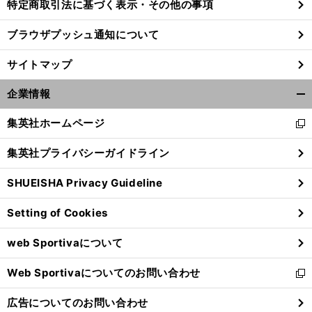
特定商取引法に基づく表示・その他の事項
ブラウザプッシュ通知について
サイトマップ
企業情報
開
く/
集英社ホームページ
新
閉
し
じ
集英社プライバシーガイドライン
い
る
ウ
SHUEISHA Privacy Guideline
ィ
ン
Setting of Cookies
ド
ウ
web Sportivaについて
で
開
Web Sportivaについてのお問い合わせ
く
新
し
広告についてのお問い合わせ
い