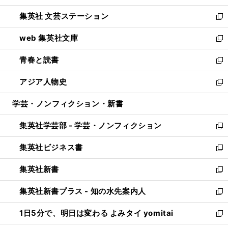
開
ウ
し
集英社 文芸ステーション
く
ィ
い
新
ン
ウ
し
web 集英社文庫
ド
ィ
い
新
ウ
ン
ウ
し
青春と読書
で
ド
ィ
い
新
開
ウ
ン
ウ
し
アジア人物史
く
で
ド
ィ
い
新
開
ウ
ン
ウ
し
学芸・ノンフィクション・新書
く
で
ド
ィ
い
開
ウ
ン
ウ
集英社学芸部 - 学芸・ノンフィクション
く
で
ド
ィ
新
開
ウ
ン
し
集英社ビジネス書
く
で
ド
い
新
開
ウ
ウ
し
集英社新書
く
で
ィ
い
新
開
ン
ウ
し
集英社新書プラス - 知の水先案内人
く
ド
ィ
い
新
ウ
ン
ウ
し
1日5分で、明日は変わる よみタイ yomitai
で
ド
ィ
い
新
開
ウ
ン
ウ
し