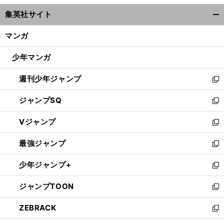
ウ
集英社サイト
ィ
開
ン
く/
マンガ
ド
閉
ウ
じ
少年マンガ
で
る
開
週刊少年ジャンプ
く
新
し
ジャンプSQ
い
新
ウ
し
Vジャンプ
ィ
い
新
ン
ウ
し
最強ジャンプ
ド
ィ
い
新
ウ
ン
ウ
し
少年ジャンプ+
で
ド
ィ
い
新
開
ウ
ン
ウ
し
ジャンプTOON
く
で
ド
ィ
い
新
開
ウ
ン
ウ
し
ZEBRACK
く
で
ド
ィ
い
新
開
ウ
ン
ウ
し