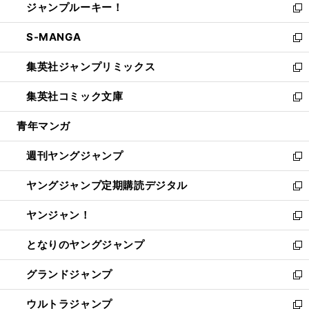
ジャンプルーキー！
く
で
ド
ィ
い
新
開
ウ
ン
ウ
し
S-MANGA
く
で
ド
ィ
い
新
開
ウ
ン
ウ
し
集英社ジャンプリミックス
く
で
ド
ィ
い
新
開
ウ
ン
ウ
し
集英社コミック文庫
く
で
ド
ィ
い
新
開
ウ
ン
ウ
し
青年マンガ
く
で
ド
ィ
い
開
ウ
ン
ウ
週刊ヤングジャンプ
く
で
ド
ィ
新
開
ウ
ン
し
ヤングジャンプ定期購読デジタル
く
で
ド
い
新
開
ウ
ウ
し
ヤンジャン！
く
で
ィ
い
新
開
ン
ウ
し
となりのヤングジャンプ
く
ド
ィ
い
新
ウ
ン
ウ
し
グランドジャンプ
で
ド
ィ
い
新
開
ウ
ン
ウ
し
ウルトラジャンプ
く
で
ド
ィ
い
新