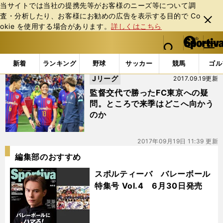
当サイトでは当社の提携先等がお客様のニーズ等について調
査・分析したり、お客様にお勧めの広告を表⽰する⽬的で Co
閉じ
okie を使⽤する場合があります。
詳しくはこちら
る
マイペ
web Sportiva (webスポルティーバ)
検索
メニュ
we
ー
「#安間貴義」の最新ニュース・ 情報
b
ジ
新着
ランキング
野球
サッカー
競馬
ゴル
ス
Jリーグ
2017.09.19更新
ポ
ル
監督交代で勝ったFC東京への疑
テ
問。ところで来季はどこへ向かう
ィ
のか
ー
バ
2017年09月19日 11:39 更新
編集部のおすすめ
スポルティーバ バレーボール
特集号 Vol.4 6月30日発売