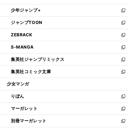
開
ウ
ン
ウ
し
少年ジャンプ+
く
で
ド
ィ
い
新
開
ウ
ン
ウ
し
ジャンプTOON
く
で
ド
ィ
い
新
開
ウ
ン
ウ
し
ZEBRACK
く
で
ド
ィ
い
新
開
ウ
ン
ウ
し
S-MANGA
く
で
ド
ィ
い
新
開
ウ
ン
ウ
し
集英社ジャンプリミックス
く
で
ド
ィ
い
新
開
ウ
ン
ウ
し
集英社コミック文庫
く
で
ド
ィ
い
新
開
ウ
ン
ウ
し
少女マンガ
く
で
ド
ィ
い
開
ウ
ン
ウ
りぼん
く
で
ド
ィ
新
開
ウ
ン
し
マーガレット
く
で
ド
い
新
開
ウ
ウ
し
別冊マーガレット
く
で
ィ
い
新
開
ン
ウ