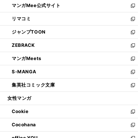
し
マンガMee公式サイト
く
ド
ィ
い
新
ウ
ン
ウ
し
リマコミ
で
ド
ィ
い
新
開
ウ
ン
ウ
し
ジャンプTOON
く
で
ド
ィ
い
新
開
ウ
ン
ウ
し
ZEBRACK
く
で
ド
ィ
い
新
開
ウ
ン
ウ
し
マンガMeets
く
で
ド
ィ
い
新
開
ウ
ン
ウ
し
S-MANGA
く
で
ド
ィ
い
新
開
ウ
ン
ウ
し
集英社コミック文庫
く
で
ド
ィ
い
新
開
ウ
ン
ウ
し
女性マンガ
く
で
ド
ィ
い
開
ウ
ン
ウ
Cookie
く
で
ド
ィ
新
開
ウ
ン
し
Cocohana
く
で
ド
い
新
開
ウ
ウ
し
office YOU
く