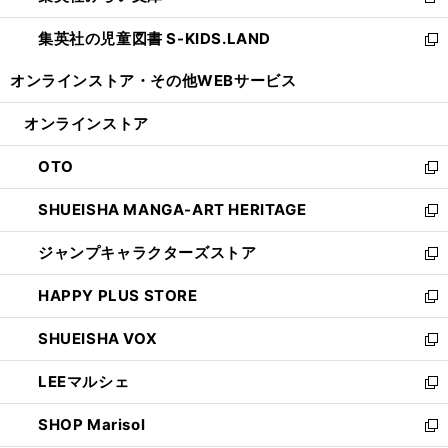
新
開
ウ
ン
し
集英社の児童図書 S-KIDS.LAND
く
で
ド
い
新
開
ウ
ウ
し
オンラインストア・
その他WEBサービス
く
で
ィ
い
開
ン
ウ
オンラインストア
く
ド
ィ
ウ
ン
OTO
で
ド
新
開
ウ
し
SHUEISHA MANGA-ART HERITAGE
く
で
い
新
開
ウ
し
ジャンプキャラクターズストア
く
ィ
い
新
ン
ウ
し
HAPPY PLUS STORE
ド
ィ
い
新
ウ
ン
ウ
し
SHUEISHA VOX
で
ド
ィ
い
新
開
ウ
ン
ウ
し
LEEマルシェ
く
で
ド
ィ
い
新
開
ウ
ン
ウ
し
SHOP Marisol
く
で
ド
ィ
い
新
開
ウ