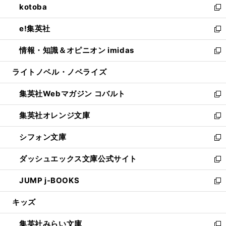
kotoba
く
で
ド
ィ
い
新
開
ウ
ン
ウ
し
e!集英社
く
で
ド
ィ
い
新
開
ウ
ン
ウ
し
情報・知識＆オピニオン imidas
く
で
ド
ィ
い
新
開
ウ
ン
ウ
し
ライトノベル・ノベライズ
く
で
ド
ィ
い
開
ウ
ン
ウ
集英社Webマガジン コバルト
く
で
ド
ィ
新
開
ウ
ン
し
集英社オレンジ文庫
く
で
ド
い
新
開
ウ
ウ
し
シフォン文庫
く
で
ィ
い
新
開
ン
ウ
し
ダッシュエックス文庫公式サイト
く
ド
ィ
い
新
ウ
ン
ウ
し
JUMP j-BOOKS
で
ド
ィ
い
新
開
ウ
ン
ウ
し
キッズ
く
で
ド
ィ
い
開
ウ
ン
ウ
集英社みらい文庫
く
で
ド
ィ