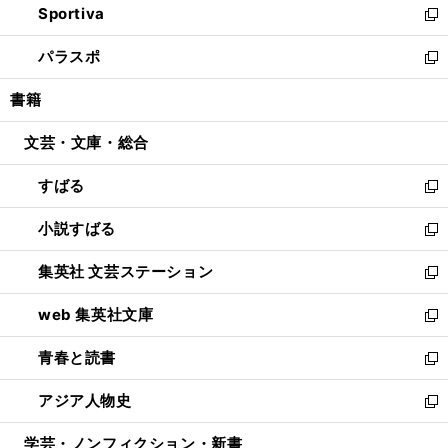
Sportiva
く
ド
ィ
い
新
ウ
ン
ウ
し
パラスポ
で
ド
ィ
い
新
開
ウ
ン
ウ
し
書籍
く
で
ド
ィ
い
開
ウ
ン
ウ
文芸・文庫・総合
く
で
ド
ィ
開
ウ
ン
すばる
く
で
ド
新
開
ウ
し
小説すばる
く
で
い
新
開
ウ
し
集英社 文芸ステーション
く
ィ
い
新
ン
ウ
し
web 集英社文庫
ド
ィ
い
新
ウ
ン
ウ
し
青春と読書
で
ド
ィ
い
新
開
ウ
ン
ウ
し
アジア人物史
く
で
ド
ィ
い
新
開
ウ
ン
ウ
し
学芸・ノンフィクション・新書
く
で
ド
ィ
い