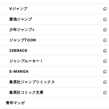
ウ
し
Vジャンプ
ィ
い
新
ン
ウ
し
最強ジャンプ
ド
ィ
い
新
ウ
ン
ウ
し
少年ジャンプ+
で
ド
ィ
い
新
開
ウ
ン
ウ
し
ジャンプTOON
く
で
ド
ィ
い
新
開
ウ
ン
ウ
し
ZEBRACK
く
で
ド
ィ
い
新
開
ウ
ン
ウ
し
ジャンプルーキー！
く
で
ド
ィ
い
新
開
ウ
ン
ウ
し
S-MANGA
く
で
ド
ィ
い
新
開
ウ
ン
ウ
し
集英社ジャンプリミックス
く
で
ド
ィ
い
新
開
ウ
ン
ウ
し
集英社コミック文庫
く
で
ド
ィ
い
新
開
ウ
ン
ウ
し
青年マンガ
く
で
ド
ィ
い
開
ウ
ン
ウ