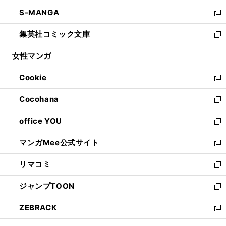
開
ウ
ン
ウ
し
S-MANGA
く
で
ド
ィ
い
新
開
ウ
ン
ウ
し
集英社コミック文庫
く
で
ド
ィ
い
新
開
ウ
ン
ウ
し
女性マンガ
く
で
ド
ィ
い
開
ウ
ン
ウ
Cookie
く
で
ド
ィ
新
開
ウ
ン
し
Cocohana
く
で
ド
い
新
開
ウ
ウ
し
office YOU
く
で
ィ
い
新
開
ン
ウ
し
マンガMee公式サイト
く
ド
ィ
い
新
ウ
ン
ウ
し
リマコミ
で
ド
ィ
い
新
開
ウ
ン
ウ
し
ジャンプTOON
く
で
ド
ィ
い
新
開
ウ
ン
ウ
し
ZEBRACK
く
で
ド
ィ
い
新
開
ウ
ン
ウ
し