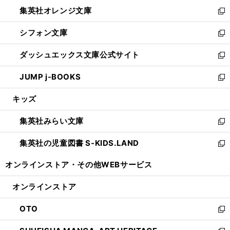
ウ
ン
し
集英社オレンジ文庫
く
で
ド
い
新
開
ウ
ウ
し
シフォン文庫
く
で
ィ
い
新
開
ン
ウ
し
ダッシュエックス文庫公式サイト
く
ド
ィ
い
新
ウ
ン
ウ
し
JUMP j-BOOKS
で
ド
ィ
い
新
開
ウ
ン
ウ
し
キッズ
く
で
ド
ィ
い
開
ウ
ン
ウ
集英社みらい文庫
く
で
ド
ィ
新
開
ウ
ン
し
集英社の児童図書 S-KIDS.LAND
く
で
ド
い
新
開
ウ
ウ
し
オンラインストア・
その他WEBサービス
く
で
ィ
い
開
ン
ウ
オンラインストア
く
ド
ィ
ウ
ン
OTO
で
ド
新
開
ウ
し