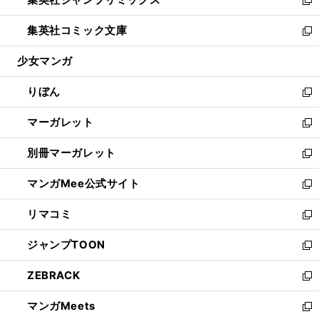
で
ド
ィ
い
新
開
ウ
ン
ウ
し
集英社コミック文庫
く
で
ド
ィ
い
新
開
ウ
ン
ウ
し
少女マンガ
く
で
ド
ィ
い
開
ウ
ン
ウ
りぼん
く
で
ド
ィ
新
開
ウ
ン
し
マーガレット
く
で
ド
い
新
開
ウ
ウ
し
別冊マーガレット
く
で
ィ
い
新
開
ン
ウ
し
マンガMee公式サイト
く
ド
ィ
い
新
ウ
ン
ウ
し
リマコミ
で
ド
ィ
い
新
開
ウ
ン
ウ
し
ジャンプTOON
く
で
ド
ィ
い
新
開
ウ
ン
ウ
し
ZEBRACK
く
で
ド
ィ
い
新
開
ウ
ン
ウ
し
マンガMeets
く
で
ド
ィ
い
新