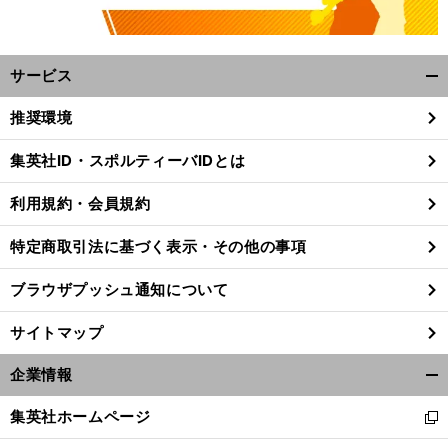
サービス
開
く/
推奨環境
閉
じ
集英社ID・スポルティーバIDとは
る
利用規約・会員規約
特定商取引法に基づく表示・その他の事項
ブラウザプッシュ通知について
サイトマップ
企業情報
開
く/
集英社ホームページ
新
閉
し
じ