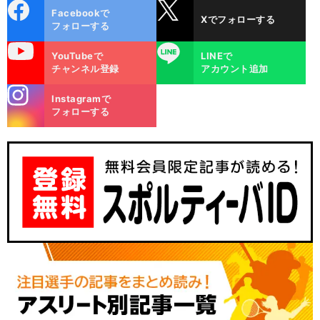
cebo
X
Facebookで
Xでフォローする
ok
フォローする
uTube
LINE
YouTubeで
LINEで
チャンネル登録
アカウント追加
stagra
Instagramで
m
フォローする