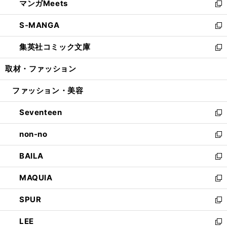
マンガMeets
く
で
ド
ィ
い
新
開
ウ
ン
ウ
し
S-MANGA
く
で
ド
ィ
い
新
開
ウ
ン
ウ
し
集英社コミック文庫
く
で
ド
ィ
い
新
開
ウ
ン
ウ
し
取材・ファッション
く
で
ド
ィ
い
開
ウ
ン
ウ
ファッション・美容
く
で
ド
ィ
開
ウ
ン
Seventeen
く
で
ド
新
開
ウ
し
non-no
く
で
い
新
開
ウ
し
BAILA
く
ィ
い
新
ン
ウ
し
MAQUIA
ド
ィ
い
新
ウ
ン
ウ
し
SPUR
で
ド
ィ
い
新
開
ウ
ン
ウ
し
LEE
く
で
ド
ィ
い
新