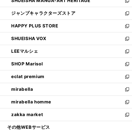
SHUEISHA MANGA-ART HERITAGE
く
で
い
新
開
ウ
し
ジャンプキャラクターズストア
く
ィ
い
新
ン
ウ
し
HAPPY PLUS STORE
ド
ィ
い
新
ウ
ン
ウ
し
SHUEISHA VOX
で
ド
ィ
い
新
開
ウ
ン
ウ
し
LEEマルシェ
く
で
ド
ィ
い
新
開
ウ
ン
ウ
し
SHOP Marisol
く
で
ド
ィ
い
新
開
ウ
ン
ウ
し
eclat premium
く
で
ド
ィ
い
新
開
ウ
ン
ウ
し
mirabella
く
で
ド
ィ
い
新
開
ウ
ン
ウ
し
mirabella homme
く
で
ド
ィ
い
新
開
ウ
ン
ウ
し
zakka market
く
で
ド
ィ
い
新
開
ウ
ン
ウ
し
その他WEBサービス
く
で
ド
ィ
い