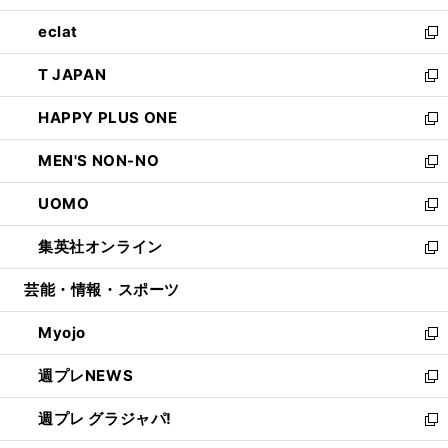
開
ウ
ン
ウ
し
eclat
く
で
ド
ィ
い
新
開
ウ
ン
ウ
し
T JAPAN
く
で
ド
ィ
い
新
開
ウ
ン
ウ
し
HAPPY PLUS ONE
く
で
ド
ィ
い
新
開
ウ
ン
ウ
し
MEN'S NON-NO
く
で
ド
ィ
い
新
開
ウ
ン
ウ
し
UOMO
く
で
ド
ィ
い
新
開
ウ
ン
ウ
し
集英社オンライン
く
で
ド
ィ
い
新
開
ウ
ン
ウ
し
芸能・情報・スポーツ
く
で
ド
ィ
い
開
ウ
ン
ウ
Myojo
く
で
ド
ィ
新
開
ウ
ン
し
週プレNEWS
く
で
ド
い
新
開
ウ
ウ
し
週プレ グラジャパ!
く
で
ィ
い
新
開
ン
ウ
し