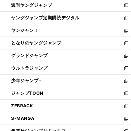
週刊ヤングジャンプ
く
で
ド
ィ
新
開
ウ
ン
し
ヤングジャンプ定期購読デジタル
く
で
ド
い
新
開
ウ
ウ
し
ヤンジャン！
く
で
ィ
い
新
開
ン
ウ
し
となりのヤングジャンプ
く
ド
ィ
い
新
ウ
ン
ウ
し
グランドジャンプ
で
ド
ィ
い
新
開
ウ
ン
ウ
し
ウルトラジャンプ
く
で
ド
ィ
い
新
開
ウ
ン
ウ
し
少年ジャンプ+
く
で
ド
ィ
い
新
開
ウ
ン
ウ
し
ジャンプTOON
く
で
ド
ィ
い
新
開
ウ
ン
ウ
し
ZEBRACK
く
で
ド
ィ
い
新
開
ウ
ン
ウ
し
S-MANGA
く
で
ド
ィ
い
新
開
ウ
ン
ウ
し
集英社ジャンプリミックス
く