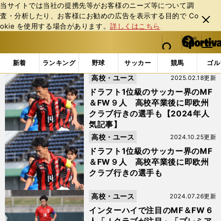
当サイトでは当社の提携先等がお客様のニーズ等について調
査・分析したり、お客様にお勧めの広告を表⽰する⽬的で Co
閉じ
okie を使⽤する場合があります。
詳しくはこちら
る
マイペ
web Sportiva (webスポルティーバ)
検索
メニュ
we
ー
「#安野匠」の最新ニュース・ 情報
b
ジ
新着
ランキング
野球
サッカー
競馬
ゴル
ス
高校・ユース
2025.02.18更新
ポ
ル
ドラフト1位級のサッカー界のMF
テ
＆FW９人 高校卒業後に即欧州
ィ
クラブ行きの選手も【2024年人
ー
気記事】
バ
高校・ユース
2024.10.25更新
ドラフト1位級のサッカー界のMF
＆FW９人 高校卒業後に即欧州
クラブ行きの選手も
高校・ユース
2024.07.26更新
インターハイで注目のMF＆FW６