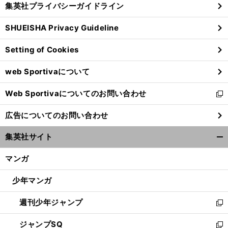
集英社プライバシーガイドライン
い
る
ウ
SHUEISHA Privacy Guideline
ィ
ン
Setting of Cookies
ド
ウ
web Sportivaについて
で
開
Web Sportivaについてのお問い合わせ
く
新
し
広告についてのお問い合わせ
い
ウ
集英社サイト
ィ
開
ン
く/
マンガ
ド
閉
ウ
じ
少年マンガ
で
る
開
週刊少年ジャンプ
く
新
し
ジャンプSQ
い
新