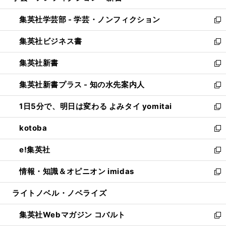
開
ウ
ン
ウ
集英社学芸部 - 学芸・ノンフィクション
く
で
ド
ィ
新
開
ウ
ン
し
集英社ビジネス書
く
で
ド
い
新
開
ウ
ウ
し
集英社新書
く
で
ィ
い
新
開
ン
ウ
し
集英社新書プラス - 知の水先案内人
く
ド
ィ
い
新
ウ
ン
ウ
し
1日5分で、明日は変わる よみタイ yomitai
で
ド
ィ
い
新
開
ウ
ン
ウ
し
kotoba
く
で
ド
ィ
い
新
開
ウ
ン
ウ
し
e!集英社
く
で
ド
ィ
い
新
開
ウ
ン
ウ
し
情報・知識＆オピニオン imidas
く
で
ド
ィ
い
新
開
ウ
ン
ウ
し
ライトノベル・ノベライズ
く
で
ド
ィ
い
開
ウ
ン
ウ
集英社Webマガジン コバルト
く
で
ド
ィ
新
開