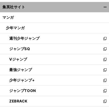
ウ
集英社サイト
ィ
開
ン
く/
マンガ
ド
閉
ウ
じ
少年マンガ
で
る
開
週刊少年ジャンプ
く
新
し
ジャンプSQ
い
新
ウ
し
Vジャンプ
ィ
い
新
ン
ウ
し
最強ジャンプ
ド
ィ
い
新
ウ
ン
ウ
し
少年ジャンプ+
で
ド
ィ
い
新
開
ウ
ン
ウ
し
ジャンプTOON
く
で
ド
ィ
い
新
開
ウ
ン
ウ
し
ZEBRACK
く
で
ド
ィ
い
新
開
ウ
ン
ウ
し