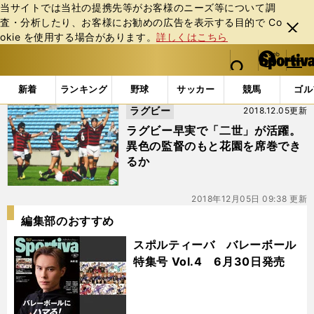
当サイトでは当社の提携先等がお客様のニーズ等について調
査・分析したり、お客様にお勧めの広告を表⽰する⽬的で Co
閉じ
okie を使⽤する場合があります。
詳しくはこちら
る
マイペ
web Sportiva (webスポルティーバ)
検索
メニュ
we
ー
「#大谷寛」の最新ニュース・ 情報
b
ジ
新着
ランキング
野球
サッカー
競馬
ゴル
ス
ラグビー
2018.12.05更新
ポ
ル
ラグビー早実で「二世」が活躍。
テ
異色の監督のもと花園を席巻でき
ィ
るか
ー
バ
2018年12月05日 09:38 更新
編集部のおすすめ
スポルティーバ バレーボール
特集号 Vol.4 6月30日発売