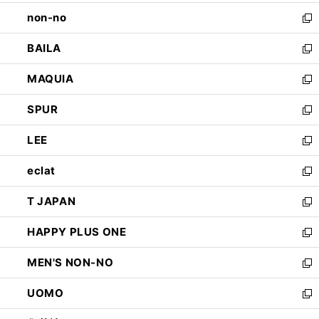
開
ウ
し
non-no
く
で
い
新
開
ウ
し
BAILA
く
ィ
い
新
ン
ウ
し
MAQUIA
ド
ィ
い
新
ウ
ン
ウ
し
SPUR
で
ド
ィ
い
新
開
ウ
ン
ウ
し
LEE
く
で
ド
ィ
い
新
開
ウ
ン
ウ
し
eclat
く
で
ド
ィ
い
新
開
ウ
ン
ウ
し
T JAPAN
く
で
ド
ィ
い
新
開
ウ
ン
ウ
し
HAPPY PLUS ONE
く
で
ド
ィ
い
新
開
ウ
ン
ウ
し
MEN'S NON-NO
く
で
ド
ィ
い
新
開
ウ
ン
ウ
し
UOMO
く
で
ド
ィ
い
新
開
ウ
ン
ウ
し