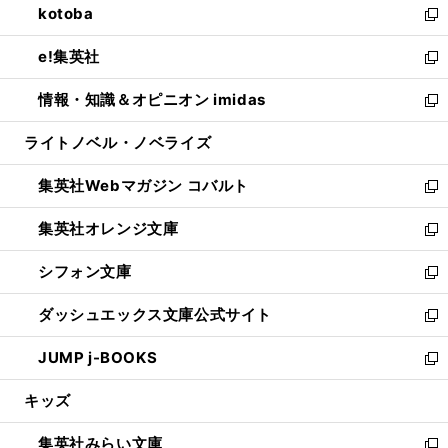
kotoba
く
で
ド
ィ
い
新
開
ウ
ン
ウ
し
e!集英社
く
で
ド
ィ
い
新
開
ウ
ン
ウ
し
情報・知識＆オピニオン imidas
く
で
ド
ィ
い
新
開
ウ
ン
ウ
し
ライトノベル・ノベライズ
く
で
ド
ィ
い
開
ウ
ン
ウ
集英社Webマガジン コバルト
く
で
ド
ィ
新
開
ウ
ン
し
集英社オレンジ文庫
く
で
ド
い
新
開
ウ
ウ
し
シフォン文庫
く
で
ィ
い
新
開
ン
ウ
し
ダッシュエックス文庫公式サイト
く
ド
ィ
い
新
ウ
ン
ウ
し
JUMP j-BOOKS
で
ド
ィ
い
新
開
ウ
ン
ウ
し
キッズ
く
で
ド
ィ
い
開
ウ
ン
ウ
集英社みらい文庫
く
で
ド
ィ