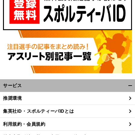
サービス
開
く/
推奨環境
閉
じ
集英社ID・スポルティーバIDとは
る
利用規約・会員規約