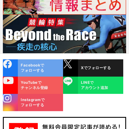
cebo
X
Facebookで
Xでフォローする
ok
フォローする
uTube
LINE
YouTubeで
LINEで
チャンネル登録
アカウント追加
stagra
Instagramで
m
フォローする