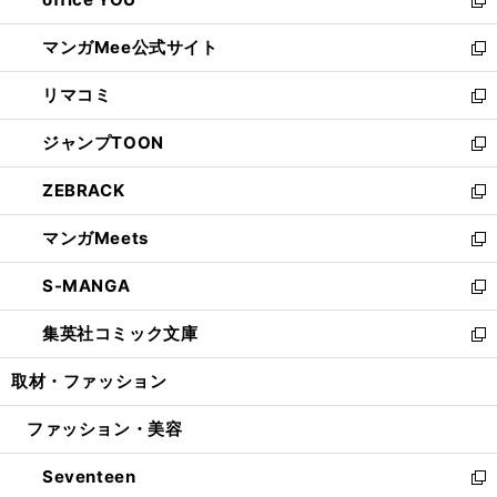
で
ィ
い
新
開
ン
ウ
し
マンガMee公式サイト
く
ド
ィ
い
新
ウ
ン
ウ
し
リマコミ
で
ド
ィ
い
新
開
ウ
ン
ウ
し
ジャンプTOON
く
で
ド
ィ
い
新
開
ウ
ン
ウ
し
ZEBRACK
く
で
ド
ィ
い
新
開
ウ
ン
ウ
し
マンガMeets
く
で
ド
ィ
い
新
開
ウ
ン
ウ
し
S-MANGA
く
で
ド
ィ
い
新
開
ウ
ン
ウ
し
集英社コミック文庫
く
で
ド
ィ
い
新
開
ウ
ン
ウ
し
取材・ファッション
く
で
ド
ィ
い
開
ウ
ン
ウ
ファッション・美容
く
で
ド
ィ
開
ウ
ン
Seventeen
く
で
ド
新