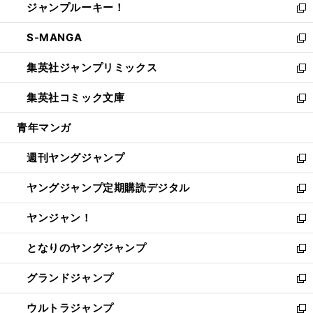
ジャンプルーキー！
く
で
ド
ィ
い
新
開
ウ
ン
ウ
し
S-MANGA
く
で
ド
ィ
い
新
開
ウ
ン
ウ
し
集英社ジャンプリミックス
く
で
ド
ィ
い
新
開
ウ
ン
ウ
し
集英社コミック文庫
く
で
ド
ィ
い
新
開
ウ
ン
ウ
し
青年マンガ
く
で
ド
ィ
い
開
ウ
ン
ウ
週刊ヤングジャンプ
く
で
ド
ィ
新
開
ウ
ン
し
ヤングジャンプ定期購読デジタル
く
で
ド
い
新
開
ウ
ウ
し
ヤンジャン！
く
で
ィ
い
新
開
ン
ウ
し
となりのヤングジャンプ
く
ド
ィ
い
新
ウ
ン
ウ
し
グランドジャンプ
で
ド
ィ
い
新
開
ウ
ン
ウ
し
ウルトラジャンプ
く
で
ド
ィ
い
新