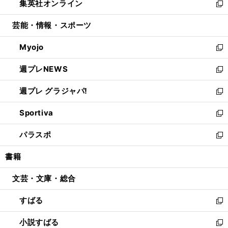
集英社オンライン
く
で
ド
ィ
い
新
開
ウ
ン
ウ
し
芸能・情報・スポーツ
く
で
ド
ィ
い
開
ウ
ン
ウ
Myojo
く
で
ド
ィ
新
開
ウ
ン
し
週プレNEWS
く
で
ド
い
新
開
ウ
ウ
し
週プレ グラジャパ!
く
で
ィ
い
新
開
ン
ウ
し
Sportiva
く
ド
ィ
い
新
ウ
ン
ウ
し
パラスポ
で
ド
ィ
い
新
開
ウ
ン
ウ
し
書籍
く
で
ド
ィ
い
開
ウ
ン
ウ
文芸・文庫・総合
く
で
ド
ィ
開
ウ
ン
すばる
く
で
ド
新
開
ウ
し
小説すばる
く
で
い
新