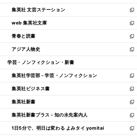
開
ウ
し
集英社 文芸ステーション
く
ィ
い
新
ン
ウ
し
web 集英社文庫
ド
ィ
い
新
ウ
ン
ウ
し
青春と読書
で
ド
ィ
い
新
開
ウ
ン
ウ
し
アジア人物史
く
で
ド
ィ
い
新
開
ウ
ン
ウ
し
学芸・ノンフィクション・新書
く
で
ド
ィ
い
開
ウ
ン
ウ
集英社学芸部 - 学芸・ノンフィクション
く
で
ド
ィ
新
開
ウ
ン
し
集英社ビジネス書
く
で
ド
い
新
開
ウ
ウ
し
集英社新書
く
で
ィ
い
新
開
ン
ウ
し
集英社新書プラス - 知の水先案内人
く
ド
ィ
い
新
ウ
ン
ウ
し
1日5分で、明日は変わる よみタイ yomitai
で
ド
ィ
い
新
開
ウ
ン
ウ
し