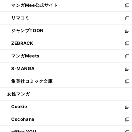
し
マンガMee公式サイト
く
ド
ィ
い
新
ウ
ン
ウ
し
リマコミ
で
ド
ィ
い
新
開
ウ
ン
ウ
し
ジャンプTOON
く
で
ド
ィ
い
新
開
ウ
ン
ウ
し
ZEBRACK
く
で
ド
ィ
い
新
開
ウ
ン
ウ
し
マンガMeets
く
で
ド
ィ
い
新
開
ウ
ン
ウ
し
S-MANGA
く
で
ド
ィ
い
新
開
ウ
ン
ウ
し
集英社コミック文庫
く
で
ド
ィ
い
新
開
ウ
ン
ウ
し
女性マンガ
く
で
ド
ィ
い
開
ウ
ン
ウ
Cookie
く
で
ド
ィ
新
開
ウ
ン
し
Cocohana
く
で
ド
い
新
開
ウ
ウ
し
office YOU
く