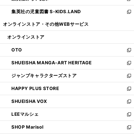
新
開
ウ
ン
し
集英社の児童図書 S-KIDS.LAND
く
で
ド
い
新
開
ウ
ウ
し
オンラインストア・
その他WEBサービス
く
で
ィ
い
開
ン
ウ
オンラインストア
く
ド
ィ
ウ
ン
OTO
で
ド
新
開
ウ
し
SHUEISHA MANGA-ART HERITAGE
く
で
い
新
開
ウ
し
ジャンプキャラクターズストア
く
ィ
い
新
ン
ウ
し
HAPPY PLUS STORE
ド
ィ
い
新
ウ
ン
ウ
し
SHUEISHA VOX
で
ド
ィ
い
新
開
ウ
ン
ウ
し
LEEマルシェ
く
で
ド
ィ
い
新
開
ウ
ン
ウ
し
SHOP Marisol
く
で
ド
ィ
い
新
開
ウ