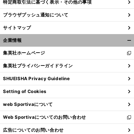
特定商取引法に基づく表示・その他の事項
ブラウザプッシュ通知について
サイトマップ
企業情報
開
く/
集英社ホームページ
新
閉
し
じ
集英社プライバシーガイドライン
い
る
ウ
SHUEISHA Privacy Guideline
ィ
ン
Setting of Cookies
ド
ウ
web Sportivaについて
で
開
Web Sportivaについてのお問い合わせ
く
新
し
広告についてのお問い合わせ
い