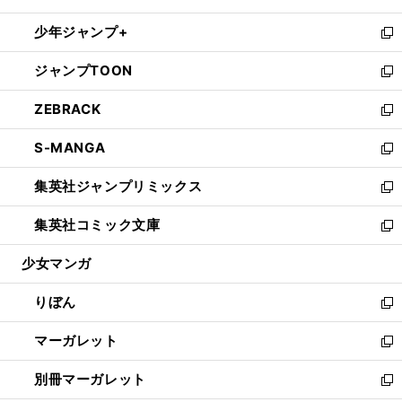
開
ウ
ン
ウ
し
少年ジャンプ+
く
で
ド
ィ
い
新
開
ウ
ン
ウ
し
ジャンプTOON
く
で
ド
ィ
い
新
開
ウ
ン
ウ
し
ZEBRACK
く
で
ド
ィ
い
新
開
ウ
ン
ウ
し
S-MANGA
く
で
ド
ィ
い
新
開
ウ
ン
ウ
し
集英社ジャンプリミックス
く
で
ド
ィ
い
新
開
ウ
ン
ウ
し
集英社コミック文庫
く
で
ド
ィ
い
新
開
ウ
ン
ウ
し
少女マンガ
く
で
ド
ィ
い
開
ウ
ン
ウ
りぼん
く
で
ド
ィ
新
開
ウ
ン
し
マーガレット
く
で
ド
い
新
開
ウ
ウ
し
別冊マーガレット
く
で
ィ
い
新
開
ン
ウ