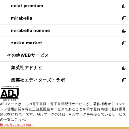
ン
ウ
し
eclat premium
く
で
ド
ィ
い
新
開
ウ
ン
ウ
し
mirabella
く
で
ド
ィ
い
新
開
ウ
ン
ウ
し
mirabella homme
く
で
ド
ィ
い
新
開
ウ
ン
ウ
し
zakka market
く
で
ド
ィ
い
新
開
ウ
ン
ウ
し
その他WEBサービス
く
で
ド
ィ
い
開
ウ
ン
ウ
集英社アドナビ
く
で
ド
ィ
新
開
ウ
ン
し
集英社エディターズ・ラボ
く
で
ド
い
新
開
ウ
ウ
し
く
で
ィ
い
開
ン
ウ
ABJマークは、この電子書店・電子書籍配信サービスが、著作権者からコンテ
く
ド
ィ
ンツ使用許諾を得た正規版配信サービスであることを示す登録商標（登録番号
ウ
ン
第6091713号）です。ABJマークの詳細、ABJマークを掲示しているサービス
で
ド
の一覧はこちら。
開
ウ
https://aebs.or.jp/
新