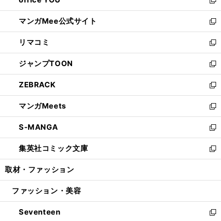
で
ィ
い
新
開
ン
ウ
し
マンガMee公式サイト
く
ド
ィ
い
新
ウ
ン
ウ
し
リマコミ
で
ド
ィ
い
新
開
ウ
ン
ウ
し
ジャンプTOON
く
で
ド
ィ
い
新
開
ウ
ン
ウ
し
ZEBRACK
く
で
ド
ィ
い
新
開
ウ
ン
ウ
し
マンガMeets
く
で
ド
ィ
い
新
開
ウ
ン
ウ
し
S-MANGA
く
で
ド
ィ
い
新
開
ウ
ン
ウ
し
集英社コミック文庫
く
で
ド
ィ
い
新
開
ウ
ン
ウ
し
取材・ファッション
く
で
ド
ィ
い
開
ウ
ン
ウ
ファッション・美容
く
で
ド
ィ
開
ウ
ン
Seventeen
く
で
ド
新