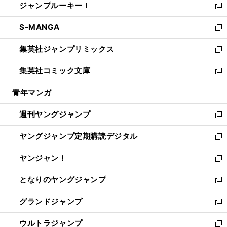
ジャンプルーキー！
く
で
ド
ィ
い
新
開
ウ
ン
ウ
し
S-MANGA
く
で
ド
ィ
い
新
開
ウ
ン
ウ
し
集英社ジャンプリミックス
く
で
ド
ィ
い
新
開
ウ
ン
ウ
し
集英社コミック文庫
く
で
ド
ィ
い
新
開
ウ
ン
ウ
し
青年マンガ
く
で
ド
ィ
い
開
ウ
ン
ウ
週刊ヤングジャンプ
く
で
ド
ィ
新
開
ウ
ン
し
ヤングジャンプ定期購読デジタル
く
で
ド
い
新
開
ウ
ウ
し
ヤンジャン！
く
で
ィ
い
新
開
ン
ウ
し
となりのヤングジャンプ
く
ド
ィ
い
新
ウ
ン
ウ
し
グランドジャンプ
で
ド
ィ
い
新
開
ウ
ン
ウ
し
ウルトラジャンプ
く
で
ド
ィ
い
新