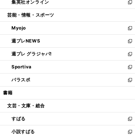
集英社オンライン
く
で
ド
ィ
い
新
開
ウ
ン
ウ
し
芸能・情報・スポーツ
く
で
ド
ィ
い
開
ウ
ン
ウ
Myojo
く
で
ド
ィ
新
開
ウ
ン
し
週プレNEWS
く
で
ド
い
新
開
ウ
ウ
し
週プレ グラジャパ!
く
で
ィ
い
新
開
ン
ウ
し
Sportiva
く
ド
ィ
い
新
ウ
ン
ウ
し
パラスポ
で
ド
ィ
い
新
開
ウ
ン
ウ
し
書籍
く
で
ド
ィ
い
開
ウ
ン
ウ
文芸・文庫・総合
く
で
ド
ィ
開
ウ
ン
すばる
く
で
ド
新
開
ウ
し
小説すばる
く
で
い
新