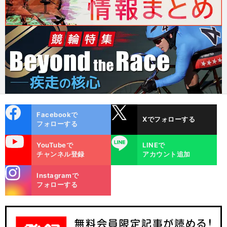
cebo
X
Facebookで
Xでフォローする
ok
フォローする
uTube
LINE
YouTubeで
LINEで
チャンネル登録
アカウント追加
stagra
Instagramで
m
フォローする