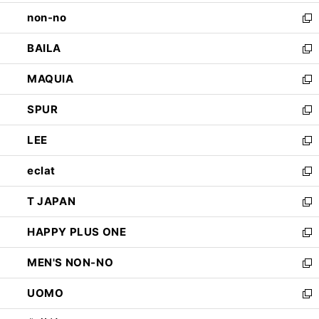
開
ウ
し
non-no
く
で
い
新
開
ウ
し
BAILA
く
ィ
い
新
ン
ウ
し
MAQUIA
ド
ィ
い
新
ウ
ン
ウ
し
SPUR
で
ド
ィ
い
新
開
ウ
ン
ウ
し
LEE
く
で
ド
ィ
い
新
開
ウ
ン
ウ
し
eclat
く
で
ド
ィ
い
新
開
ウ
ン
ウ
し
T JAPAN
く
で
ド
ィ
い
新
開
ウ
ン
ウ
し
HAPPY PLUS ONE
く
で
ド
ィ
い
新
開
ウ
ン
ウ
し
MEN'S NON-NO
く
で
ド
ィ
い
新
開
ウ
ン
ウ
し
UOMO
く
で
ド
ィ
い
新
開
ウ
ン
ウ
し