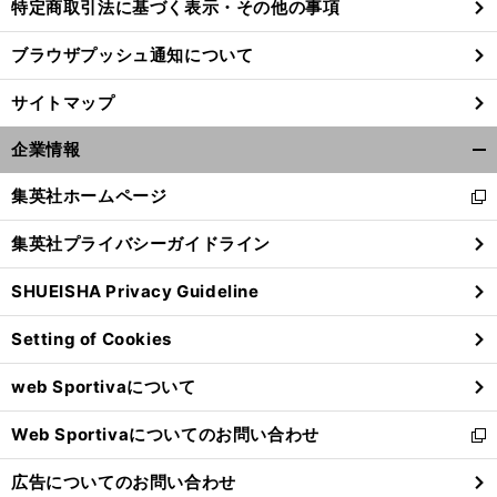
特定商取引法に基づく表示・その他の事項
ブラウザプッシュ通知について
サイトマップ
企業情報
開
く/
集英社ホームページ
新
閉
し
じ
集英社プライバシーガイドライン
い
る
ウ
SHUEISHA Privacy Guideline
ィ
ン
Setting of Cookies
ド
ウ
web Sportivaについて
で
開
Web Sportivaについてのお問い合わせ
く
新
し
広告についてのお問い合わせ
い