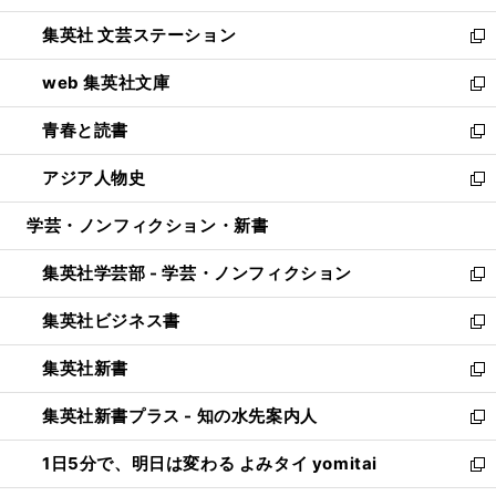
開
ウ
し
集英社 文芸ステーション
く
ィ
い
新
ン
ウ
し
web 集英社文庫
ド
ィ
い
新
ウ
ン
ウ
し
青春と読書
で
ド
ィ
い
新
開
ウ
ン
ウ
し
アジア人物史
く
で
ド
ィ
い
新
開
ウ
ン
ウ
し
学芸・ノンフィクション・新書
く
で
ド
ィ
い
開
ウ
ン
ウ
集英社学芸部 - 学芸・ノンフィクション
く
で
ド
ィ
新
開
ウ
ン
し
集英社ビジネス書
く
で
ド
い
新
開
ウ
ウ
し
集英社新書
く
で
ィ
い
新
開
ン
ウ
し
集英社新書プラス - 知の水先案内人
く
ド
ィ
い
新
ウ
ン
ウ
し
1日5分で、明日は変わる よみタイ yomitai
で
ド
ィ
い
新
開
ウ
ン
ウ
し