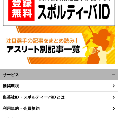
サービス
開
く/
推奨環境
閉
じ
集英社ID・スポルティーバIDとは
る
利用規約・会員規約