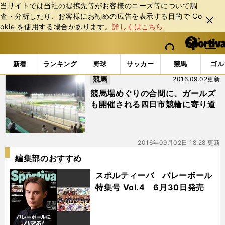
当サイトでは当社の提携先等がお客様のニーズ等について調
査・分析したり、お客様にお勧めの広告を表⽰する⽬的で Co
閉じ
okie を使⽤する場合があります。
詳しくはこちら
る
マイペ
web Sportiva (webスポルティーバ)
検索
メニュ
we
ー
「#四日市競輪」の最新ニュース・ 情報
b
ジ
新着
ランキング
野球
サッカー
競馬
ゴル
ス
競馬
2016.09.02更新
ポ
ル
競馬場めぐりの合間に、ガールズ
テ
も開催される四日市競輪に寄り道
ィ
ー
バ
2016年09月02日 18:28 更新
編集部のおすすめ
スポルティーバ バレーボール
特集号 Vol.4 6月30日発売