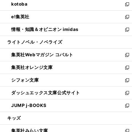
kotoba
く
で
ド
ィ
い
新
開
ウ
ン
ウ
し
e!集英社
く
で
ド
ィ
い
新
開
ウ
ン
ウ
し
情報・知識＆オピニオン imidas
く
で
ド
ィ
い
新
開
ウ
ン
ウ
し
ライトノベル・ノベライズ
く
で
ド
ィ
い
開
ウ
ン
ウ
集英社Webマガジン コバルト
く
で
ド
ィ
新
開
ウ
ン
し
集英社オレンジ文庫
く
で
ド
い
新
開
ウ
ウ
し
シフォン文庫
く
で
ィ
い
新
開
ン
ウ
し
ダッシュエックス文庫公式サイト
く
ド
ィ
い
新
ウ
ン
ウ
し
JUMP j-BOOKS
で
ド
ィ
い
新
開
ウ
ン
ウ
し
キッズ
く
で
ド
ィ
い
開
ウ
ン
ウ
集英社みらい文庫
く
で
ド
ィ