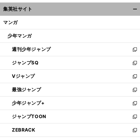
ウ
集英社サイト
ィ
開
ン
く/
マンガ
ド
閉
ウ
じ
少年マンガ
で
る
開
週刊少年ジャンプ
く
新
し
ジャンプSQ
い
新
ウ
し
Vジャンプ
ィ
い
新
ン
ウ
し
最強ジャンプ
ド
ィ
い
新
ウ
ン
ウ
し
少年ジャンプ+
で
ド
ィ
い
新
開
ウ
ン
ウ
し
ジャンプTOON
く
で
ド
ィ
い
新
開
ウ
ン
ウ
し
ZEBRACK
く
で
ド
ィ
い
新
開
ウ
ン
ウ
し