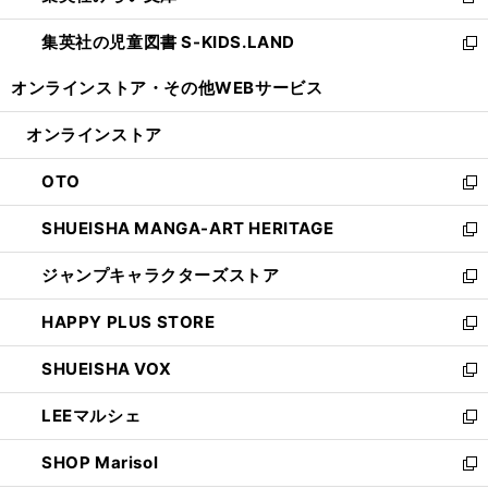
新
開
ウ
ン
し
集英社の児童図書 S-KIDS.LAND
く
で
ド
い
新
開
ウ
ウ
し
オンラインストア・
その他WEBサービス
く
で
ィ
い
開
ン
ウ
オンラインストア
く
ド
ィ
ウ
ン
OTO
で
ド
新
開
ウ
し
SHUEISHA MANGA-ART HERITAGE
く
で
い
新
開
ウ
し
ジャンプキャラクターズストア
く
ィ
い
新
ン
ウ
し
HAPPY PLUS STORE
ド
ィ
い
新
ウ
ン
ウ
し
SHUEISHA VOX
で
ド
ィ
い
新
開
ウ
ン
ウ
し
LEEマルシェ
く
で
ド
ィ
い
新
開
ウ
ン
ウ
し
SHOP Marisol
く
で
ド
ィ
い
新
開
ウ