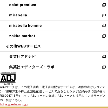
ン
ウ
し
eclat premium
く
で
ド
ィ
い
新
開
ウ
ン
ウ
し
mirabella
く
で
ド
ィ
い
新
開
ウ
ン
ウ
し
mirabella homme
く
で
ド
ィ
い
新
開
ウ
ン
ウ
し
zakka market
く
で
ド
ィ
い
新
開
ウ
ン
ウ
し
その他WEBサービス
く
で
ド
ィ
い
開
ウ
ン
ウ
集英社アドナビ
く
で
ド
ィ
新
開
ウ
ン
し
集英社エディターズ・ラボ
く
で
ド
い
新
開
ウ
ウ
し
く
で
ィ
い
開
ン
ウ
ABJマークは、この電子書店・電子書籍配信サービスが、著作権者からコンテ
く
ド
ィ
ンツ使用許諾を得た正規版配信サービスであることを示す登録商標（登録番号
ウ
ン
第6091713号）です。ABJマークの詳細、ABJマークを掲示しているサービス
で
ド
の一覧はこちら。
開
ウ
https://aebs.or.jp/
新