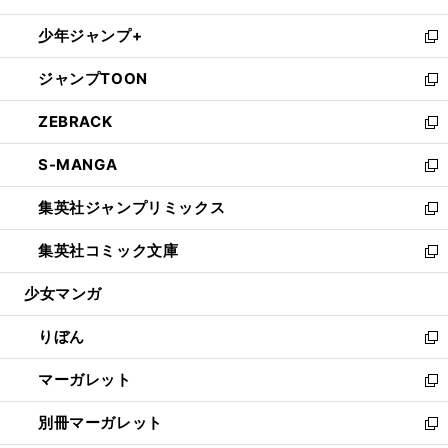
開
ウ
ン
ウ
し
少年ジャンプ+
く
で
ド
ィ
い
新
開
ウ
ン
ウ
し
ジャンプTOON
く
で
ド
ィ
い
新
開
ウ
ン
ウ
し
ZEBRACK
く
で
ド
ィ
い
新
開
ウ
ン
ウ
し
S-MANGA
く
で
ド
ィ
い
新
開
ウ
ン
ウ
し
集英社ジャンプリミックス
く
で
ド
ィ
い
新
開
ウ
ン
ウ
し
集英社コミック文庫
く
で
ド
ィ
い
新
開
ウ
ン
ウ
し
少女マンガ
く
で
ド
ィ
い
開
ウ
ン
ウ
りぼん
く
で
ド
ィ
新
開
ウ
ン
し
マーガレット
く
で
ド
い
新
開
ウ
ウ
し
別冊マーガレット
く
で
ィ
い
新
開
ン
ウ