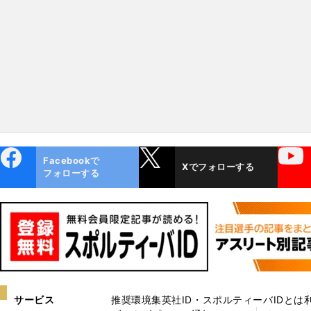
ebo
X
YouTube
Facebookで
Xでフォローする
ok
フォローする
サービス
推奨環境
集英社ID・スポルティーバIDとは