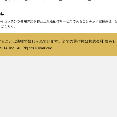
ィ
ウ
ウ
ウ
く
く
く
く
い
し
し
い
し
し
い
ン
で
で
で
ウ
い
い
ウ
い
い
ウ
ド
ボ
開
開
開
新
ィ
ウ
ウ
ィ
ウ
ウ
ィ
ウ
く
く
く
し
らコンテンツ使用許諾を得た正規版配信サービスであることを示す登録商標（登録番
ン
ィ
ィ
ン
ィ
ィ
ン
で
い
覧はこちら。
ド
ン
ン
ド
ン
ン
ド
開
ウ
ウ
ド
ド
ウ
ド
ド
ウ
く
ィ
で
ウ
ウ
で
ウ
ウ
で
ることは法律で禁じられています。全ての著作権は株式会社 集英社
ン
開
で
で
開
で
で
開
ド
HA Inc. All Rights Reserved.
く
開
開
く
開
開
く
ウ
く
く
く
く
で
開
く