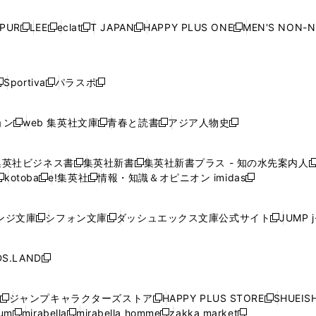
い
い
い
い
ド
ド
ド
ド
ド
開
く
開
く
開
く
開
ウ
ウ
ウ
ウ
ウ
ウ
ウ
ウ
ウ
PUR
LEE
eclat
T JAPAN
HAPPY PLUS ONE
MEN'S NON-
く
く
く
く
新
新
新
新
新
ィ
ィ
ィ
ィ
で
で
で
で
で
し
し
し
し
し
ン
ン
ン
ン
開
開
開
開
開
い
い
い
い
い
ド
ド
ド
ド
く
く
く
く
く
ウ
ウ
ウ
ウ
ウ
ウ
ウ
ウ
ウ
Sportiva
パラスポ
新
新
ィ
ィ
ィ
ィ
ィ
で
で
で
で
し
し
し
ン
ン
ン
ン
ン
開
開
開
開
い
い
い
ド
ド
ド
ド
ド
ョン
web 集英社文庫
青春と読書
アジア人物史
く
く
く
く
新
新
新
新
ウ
ウ
ウ
ウ
ウ
ウ
ウ
ウ
し
し
し
し
ィ
ィ
ィ
で
で
で
で
で
い
い
い
い
ン
ン
ン
集英社ビジネス書
集英社新書
集英社新書プラス - 知の水先案内人
開
開
開
開
開
新
新
新
ウ
ウ
ウ
ウ
ド
ド
ド
kotoba
e!集英社
情報・知識＆オピニオン imidas
く
く
く
く
く
新
し
新
し
新
ィ
ィ
ィ
ィ
ウ
ウ
ウ
し
し
い
し
い
し
ン
ン
ン
ン
で
で
で
い
い
ウ
い
ウ
い
ド
ド
ド
ド
ンジ文庫
シフォン文庫
ダッシュエックス文庫公式サイト
JUMP 
開
開
開
新
新
新
ウ
ウ
ィ
ウ
ィ
ウ
ウ
ウ
ウ
ウ
く
く
く
し
し
し
ィ
ィ
ン
ィ
ン
ィ
で
で
で
で
い
い
い
ン
ン
ド
ン
ド
ン
S.LAND
開
開
開
開
新
ウ
ウ
ウ
ド
ド
ウ
ド
ウ
ド
く
く
く
く
し
ィ
ィ
ィ
ウ
ウ
で
ウ
で
ウ
い
ン
ン
ン
ジャンプキャラクターズストア
HAPPY PLUS STORE
SHUEIS
で
で
開
で
開
で
新
新
新
ウ
ド
ド
ド
ium
mirabella
mirabella homme
zakka market
開
開
く
開
く
開
し
新
新
新
し
新
し