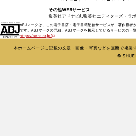
ィ
ウ
い
し
し
ン
その他WEBサービス
で
ウ
い
い
ド
集英社アドナビ
集英社エディターズ・ラ
開
新
ィ
ウ
ウ
ウ
く
し
ABJマークは、この電子書店・電子書籍配信サービスが、著作権者か
ン
ィ
ィ
で
い
です。ABJマークの詳細、ABJマークを掲示しているサービスの一
ド
ン
ン
開
https://aebs.or.jp/
ウ
新
ウ
ド
ド
く
し
ィ
で
ウ
ウ
い
本ホームページに記載の文章・画像・写真などを無断で複製す
ン
開
で
で
ウ
ド
© SHUEIS
ィ
く
開
開
ン
ウ
く
く
ド
で
ウ
開
で
開
く
く