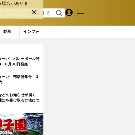
る場合がありま
マイペ
閉じ
検索
メニュ
ー
る
す
ジ
る
動画
インフォ
ィーバ バレーボール特
.4 6月30日発売
ィーバ 部活特集号 3
売
などのお知らせが届く
通知を受け取る方法につ