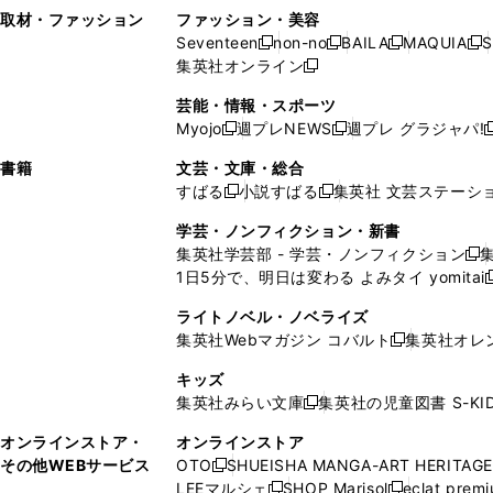
い
し
い
い
ド
ン
ド
ン
取材・ファッション
ファッション・美容
開
く
開
ウ
い
ウ
ウ
ウ
ド
ウ
ド
Seventeen
non-no
BAILA
MAQUIA
S
く
く
新
新
新
新
ィ
ウ
ィ
ィ
で
ウ
で
ウ
集英社オンライン
し
新
し
し
し
ン
ィ
ン
ン
開
で
開
で
い
し
い
い
い
ド
ン
ド
ド
芸能・情報・スポーツ
く
開
く
開
ウ
い
ウ
ウ
ウ
ウ
ド
ウ
ウ
Myojo
週プレNEWS
週プレ グラジャパ!
く
く
新
新
新
ィ
ウ
ィ
ィ
ィ
で
ウ
で
で
し
し
ン
ィ
ン
ン
ン
書籍
文芸・文庫・総合
開
で
開
開
い
い
ド
ン
ド
ド
ド
すばる
小説すばる
集英社 文芸ステーシ
く
開
く
く
新
新
ウ
ウ
ウ
ド
ウ
ウ
ウ
く
し
し
ィ
ィ
学芸・ノンフィクション・新書
で
ウ
で
で
で
い
い
ン
ン
集英社学芸部 - 学芸・ノンフィクション
開
で
開
開
開
新
ウ
ウ
ド
ド
1日5分で、明日は変わる よみタイ yomitai
く
開
く
く
く
し
新
ィ
ィ
ウ
ウ
く
い
ン
ン
ライトノベル・ノベライズ
で
で
ウ
ド
ド
集英社Webマガジン コバルト
集英社オレ
開
開
新
ィ
ウ
ウ
く
く
し
ン
キッズ
で
で
い
ド
集英社みらい文庫
集英社の児童図書 S-KID
開
開
新
ウ
ウ
く
く
し
ィ
オンラインストア・
オンラインストア
で
い
ン
その他WEBサービス
OTO
SHUEISHA MANGA-ART HERITAGE
開
新
ウ
ド
LEEマルシェ
SHOP Marisol
eclat prem
く
し
新
新