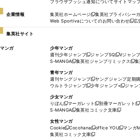
ブラウザプッシュ通知について
サイトマッ
企業情報
集英社ホームページ
集英社プライバシー
新
Web Sportivaについてのお問い合わせ
広
し
新
い
し
集英社サイト
ウ
い
ィ
ウ
マンガ
少年マンガ
ン
ィ
週刊少年ジャンプ
ジャンプSQ
Vジャン
ド
ン
新
新
S-MANGA
集英社ジャンプリミックス
集
ウ
ド
新
し
し
新
で
ウ
し
い
い
し
青年マンガ
開
で
い
ウ
ウ
い
週刊ヤングジャンプ
ヤングジャンプ定期
新
く
開
ウ
ィ
ィ
ウ
ウルトラジャンプ
少年ジャンプ+
ジャン
新
し
新
く
ィ
ン
ン
ィ
し
い
し
ン
ド
ド
ン
少女マンガ
い
ウ
い
ド
ウ
ウ
ド
りぼん
マーガレット
別冊マーガレット
新
新
新
ウ
ィ
ウ
ウ
で
で
ウ
S-MANGA
集英社コミック文庫
し
新
し
新
ィ
ン
ィ
で
開
開
で
い
し
い
し
ン
ド
ン
女性マンガ
開
く
く
開
ウ
い
ウ
い
ド
ウ
ド
Cookie
Cocohana
office YOU
マンガM
く
く
新
新
新
ィ
ウ
ィ
ウ
ウ
で
ウ
集英社コミック文庫
し
新
し
し
ン
ィ
ン
ィ
で
開
で