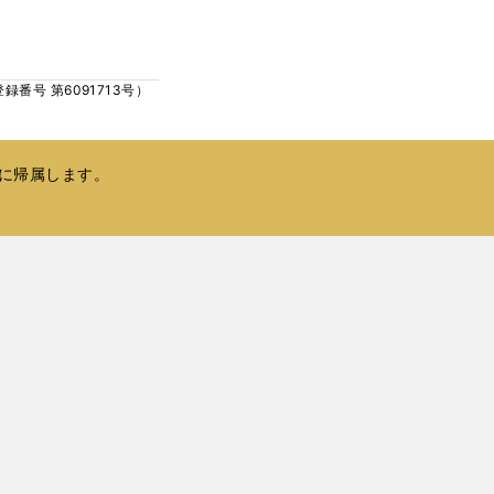
ウ
い
で
ウ
開
ィ
く
号 第6091713号）
ン
ド
ウ
で
に帰属します。
開
く