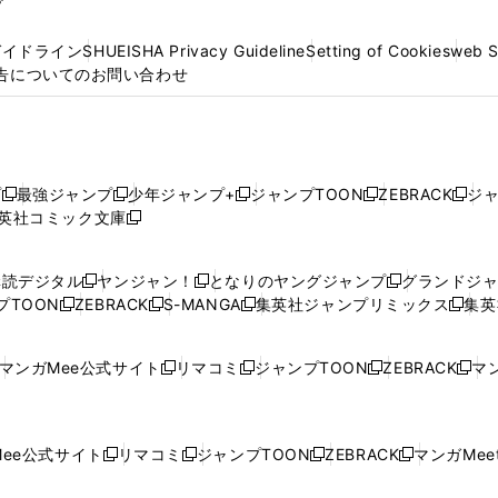
プ
ガイドライン
SHUEISHA Privacy Guideline
Setting of Cookies
web 
告についてのお問い合わせ
プ
最強ジャンプ
少年ジャンプ+
ジャンプTOON
ZEBRACK
ジ
新
新
新
新
新
英社コミック文庫
し
新
し
し
し
し
い
い
し
い
い
い
ウ
ウ
い
ウ
ウ
ウ
購読デジタル
ヤンジャン！
となりのヤングジャンプ
グランドジ
新
新
新
ィ
ィ
ウ
ィ
ィ
ィ
プTOON
ZEBRACK
S-MANGA
集英社ジャンプリミックス
集英
新
し
新
し
新
し
新
ン
ン
ィ
ン
ン
ン
し
い
し
い
し
い
し
ド
ド
ン
ド
ド
ド
い
ウ
い
ウ
い
ウ
い
ウ
ウ
ド
ウ
ウ
ウ
マンガMee公式サイト
リマコミ
ジャンプTOON
ZEBRACK
マン
新
新
新
新
ウ
ィ
ウ
ィ
ウ
ィ
ウ
で
で
ウ
で
で
で
し
し
し
し
し
ィ
ン
ィ
ン
ィ
ン
ィ
開
開
で
開
開
開
い
い
い
い
い
ン
ド
ン
ド
ン
ド
ン
く
く
開
く
く
く
ウ
ウ
ウ
ウ
ウ
ド
ウ
ド
ウ
ド
ウ
ド
ee公式サイト
リマコミ
ジャンプTOON
ZEBRACK
マンガMeet
く
新
新
新
新
ィ
ィ
ィ
ィ
ィ
ウ
で
ウ
で
ウ
で
ウ
し
し
し
し
ン
ン
ン
ン
ン
で
開
で
開
で
開
で