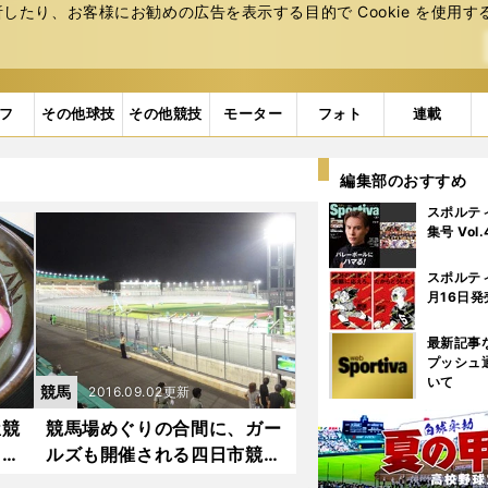
たり、お客様にお勧めの広告を表⽰する⽬的で Cookie を使⽤す
フ
その他球技
その他競技
モーター
フォト
連載
編集部のおすすめ
スポルテ
集号 Vol
スポルテ
月16日発
最新記事
プッシュ
いて
競馬
2016.09.02更新
屋競
競馬場めぐりの合間に、ガー
らえ
ルズも開催される四日市競輪
に寄り道