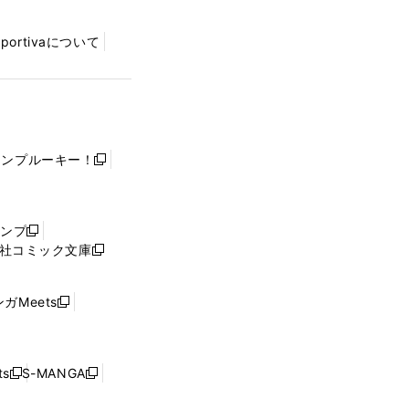
Sportivaについて
ャンプルーキー！
新
し
い
ウ
ャンプ
新
ィ
社コミック文庫
し
新
ン
い
し
ド
ウ
い
ウ
ガMeets
新
ィ
ウ
で
し
ン
ィ
開
い
ド
ン
く
ウ
ウ
ド
s
S-MANGA
新
新
ィ
で
ウ
し
し
ン
開
で