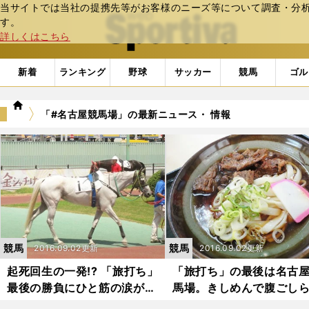
当サイトでは当社の提携先等がお客様のニーズ等について調査・分析し
web Sportiva (webスポルティーバ)
す。
詳しくはこちら
新着
ランキング
野球
サッカー
競馬
ゴル
we
「#名古屋競馬場」の最新ニュース・ 情報
b
ス
ポ
ル
テ
ィ
ー
バ
競馬
競馬
2016.09.02更新
2016.09.02更新
起死回生の一発!? 「旅打ち」
「旅打ち」の最後は名古
最後の勝負にひと筋の涙がつ
馬場。きしめんで腹ごし
たう
して好発進