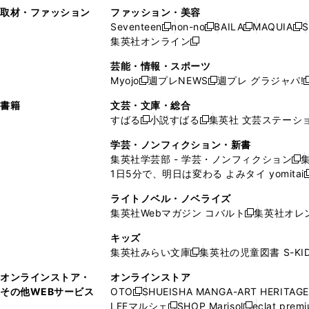
い
し
い
い
ド
ン
ド
ン
取材・ファッション
ファッション・美容
開
く
開
ウ
い
ウ
ウ
ウ
ド
ウ
ド
Seventeen
non-no
BAILA
MAQUIA
S
く
く
新
新
新
新
ィ
ウ
ィ
ィ
で
ウ
で
ウ
集英社オンライン
し
新
し
し
し
ン
ィ
ン
ン
開
で
開
で
い
し
い
い
い
ド
ン
ド
ド
芸能・情報・スポーツ
く
開
く
開
ウ
い
ウ
ウ
ウ
ウ
ド
ウ
ウ
Myojo
週プレNEWS
週プレ グラジャパ!
く
く
新
新
新
ィ
ウ
ィ
ィ
ィ
で
ウ
で
で
し
し
ン
ィ
ン
ン
ン
書籍
文芸・文庫・総合
開
で
開
開
い
い
ド
ン
ド
ド
ド
すばる
小説すばる
集英社 文芸ステーシ
く
開
く
く
新
新
ウ
ウ
ウ
ド
ウ
ウ
ウ
く
し
し
ィ
ィ
学芸・ノンフィクション・新書
で
ウ
で
で
で
い
い
ン
ン
集英社学芸部 - 学芸・ノンフィクション
開
で
開
開
開
新
ウ
ウ
ド
ド
1日5分で、明日は変わる よみタイ yomitai
く
開
く
く
く
し
新
ィ
ィ
ウ
ウ
く
い
ン
ン
ライトノベル・ノベライズ
で
で
ウ
ド
ド
集英社Webマガジン コバルト
集英社オレ
開
開
新
ィ
ウ
ウ
く
く
し
ン
キッズ
で
で
い
ド
集英社みらい文庫
集英社の児童図書 S-KID
開
開
新
ウ
ウ
く
く
し
ィ
オンラインストア・
オンラインストア
で
い
ン
その他WEBサービス
OTO
SHUEISHA MANGA-ART HERITAGE
開
新
ウ
ド
LEEマルシェ
SHOP Marisol
eclat prem
く
し
新
新