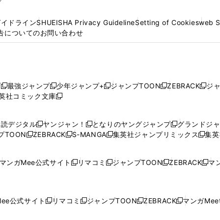
プ
ガイドライン
SHUEISHA Privacy Guideline
Setting of Cookies
web 
告についてのお問い合わせ
プ
最強ジャンプ
少年ジャンプ+
ジャンプTOON
ZEBRACK
ジ
新
新
新
新
新
英社コミック文庫
し
新
し
し
し
し
い
い
し
い
い
い
ウ
ウ
い
ウ
ウ
ウ
購読デジタル
ヤンジャン！
となりのヤングジャンプ
グランドジ
新
新
新
ィ
ィ
ウ
ィ
ィ
ィ
プTOON
ZEBRACK
S-MANGA
集英社ジャンプリミックス
集英
新
し
新
し
新
し
新
ン
ン
ィ
ン
ン
ン
し
い
し
い
し
い
し
ド
ド
ン
ド
ド
ド
い
ウ
い
ウ
い
ウ
い
ウ
ウ
ド
ウ
ウ
ウ
マンガMee公式サイト
リマコミ
ジャンプTOON
ZEBRACK
マン
新
新
新
新
ウ
ィ
ウ
ィ
ウ
ィ
ウ
で
で
ウ
で
で
で
し
し
し
し
し
ィ
ン
ィ
ン
ィ
ン
ィ
開
開
で
開
開
開
い
い
い
い
い
ン
ド
ン
ド
ン
ド
ン
く
く
開
く
く
く
ウ
ウ
ウ
ウ
ウ
ド
ウ
ド
ウ
ド
ウ
ド
ee公式サイト
リマコミ
ジャンプTOON
ZEBRACK
マンガMeet
く
新
新
新
新
ィ
ィ
ィ
ィ
ィ
ウ
で
ウ
で
ウ
で
ウ
し
し
し
し
ン
ン
ン
ン
ン
で
開
で
開
で
開
で