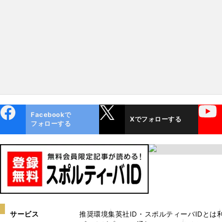
ebo
X
YouTube
Facebookで
Xでフォローする
ok
フォローする
サービス
推奨環境
集英社ID・スポルティーバIDとは