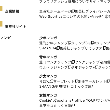
ブラウザプッシュ通知について
サイトマッ
企業情報
集英社ホームページ
集英社プライバシー
新
Web Sportivaについてのお問い合わせ
広
し
新
い
し
集英社サイト
ウ
い
ィ
ウ
マンガ
少年マンガ
ン
ィ
週刊少年ジャンプ
ジャンプSQ
Vジャン
ド
ン
新
新
S-MANGA
集英社ジャンプリミックス
集
ウ
ド
新
し
し
新
で
ウ
し
い
い
し
青年マンガ
開
で
い
ウ
ウ
い
週刊ヤングジャンプ
ヤングジャンプ定期
新
く
開
ウ
ィ
ィ
ウ
ウルトラジャンプ
少年ジャンプ+
ジャン
新
し
新
く
ィ
ン
ン
ィ
し
い
し
ン
ド
ド
ン
少女マンガ
い
ウ
い
ド
ウ
ウ
ド
りぼん
マーガレット
別冊マーガレット
新
新
新
ウ
ィ
ウ
ウ
で
で
ウ
S-MANGA
集英社コミック文庫
し
新
し
新
ィ
ン
ィ
で
開
開
で
い
し
い
し
ン
ド
ン
女性マンガ
開
く
く
開
ウ
い
ウ
い
ド
ウ
ド
Cookie
Cocohana
office YOU
マンガM
く
く
新
新
新
ィ
ウ
ィ
ウ
ウ
で
ウ
集英社コミック文庫
し
新
し
し
ン
ィ
ン
ィ
で
開
で