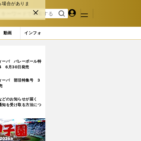
る場合がありま
マイペ
閉じ
検索
メニュ
ー
る
す
ジ
る
動画
インフォ
ィーバ バレーボール特
.4 6月30日発売
ィーバ 部活特集号 3
売
などのお知らせが届く
通知を受け取る方法につ