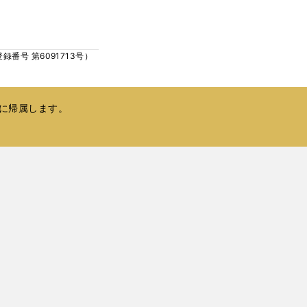
ウ
い
で
ウ
開
ィ
く
号 第6091713号）
ン
ド
ウ
で
に帰属します。
開
く