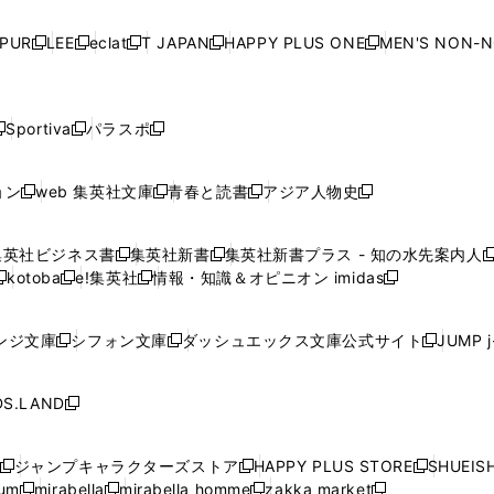
い
い
い
い
ド
ド
ド
ド
ド
開
く
開
く
開
く
開
ウ
ウ
ウ
ウ
ウ
ウ
ウ
ウ
ウ
PUR
LEE
eclat
T JAPAN
HAPPY PLUS ONE
MEN'S NON-
く
く
く
く
新
新
新
新
新
ィ
ィ
ィ
ィ
で
で
で
で
で
し
し
し
し
し
ン
ン
ン
ン
開
開
開
開
開
い
い
い
い
い
ド
ド
ド
ド
く
く
く
く
く
ウ
ウ
ウ
ウ
ウ
ウ
ウ
ウ
ウ
Sportiva
パラスポ
新
新
ィ
ィ
ィ
ィ
ィ
で
で
で
で
し
し
し
ン
ン
ン
ン
ン
開
開
開
開
い
い
い
ド
ド
ド
ド
ド
ョン
web 集英社文庫
青春と読書
アジア人物史
く
く
く
く
新
新
新
新
ウ
ウ
ウ
ウ
ウ
ウ
ウ
ウ
し
し
し
し
ィ
ィ
ィ
で
で
で
で
で
い
い
い
い
ン
ン
ン
集英社ビジネス書
集英社新書
集英社新書プラス - 知の水先案内人
開
開
開
開
開
新
新
新
ウ
ウ
ウ
ウ
ド
ド
ド
kotoba
e!集英社
情報・知識＆オピニオン imidas
く
く
く
く
く
新
し
新
し
新
ィ
ィ
ィ
ィ
ウ
ウ
ウ
し
し
い
し
い
し
ン
ン
ン
ン
で
で
で
い
い
ウ
い
ウ
い
ド
ド
ド
ド
ンジ文庫
シフォン文庫
ダッシュエックス文庫公式サイト
JUMP 
開
開
開
新
新
新
ウ
ウ
ィ
ウ
ィ
ウ
ウ
ウ
ウ
ウ
く
く
く
し
し
し
ィ
ィ
ン
ィ
ン
ィ
で
で
で
で
い
い
い
ン
ン
ド
ン
ド
ン
S.LAND
開
開
開
開
新
ウ
ウ
ウ
ド
ド
ウ
ド
ウ
ド
く
く
く
く
し
ィ
ィ
ィ
ウ
ウ
で
ウ
で
ウ
い
ン
ン
ン
ジャンプキャラクターズストア
HAPPY PLUS STORE
SHUEIS
で
で
開
で
開
で
新
新
新
ウ
ド
ド
ド
ium
mirabella
mirabella homme
zakka market
開
開
く
開
く
開
し
新
新
新
し
新
し