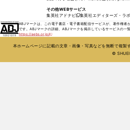
ィ
ウ
い
し
し
ン
その他WEBサービス
で
ウ
い
い
ド
集英社アドナビ
集英社エディターズ・ラ
開
新
ィ
ウ
ウ
ウ
く
し
ABJマークは、この電子書店・電子書籍配信サービスが、著作権者か
ン
ィ
ィ
で
い
です。ABJマークの詳細、ABJマークを掲示しているサービスの一
ド
ン
ン
開
https://aebs.or.jp/
ウ
新
ウ
ド
ド
く
し
ィ
で
ウ
ウ
い
本ホームページに記載の文章・画像・写真などを無断で複製す
ン
開
で
で
ウ
ド
© SHUEIS
ィ
く
開
開
ン
ウ
く
く
ド
で
ウ
開
で
開
く
く