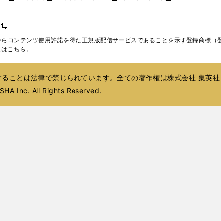
ィ
ウ
ウ
ウ
く
く
く
く
い
し
し
い
し
し
い
ン
で
で
で
ウ
い
い
ウ
い
い
ウ
ド
ボ
開
開
開
新
ィ
ウ
ウ
ィ
ウ
ウ
ィ
ウ
く
く
く
し
らコンテンツ使用許諾を得た正規版配信サービスであることを示す登録商標（登録番
ン
ィ
ィ
ン
ィ
ィ
ン
で
い
覧はこちら。
ド
ン
ン
ド
ン
ン
ド
開
ウ
ウ
ド
ド
ウ
ド
ド
ウ
く
ィ
で
ウ
ウ
で
ウ
ウ
で
ることは法律で禁じられています。全ての著作権は株式会社 集英社
ン
開
で
で
開
で
で
開
ド
HA Inc. All Rights Reserved.
く
開
開
く
開
開
く
ウ
く
く
く
く
で
開
く