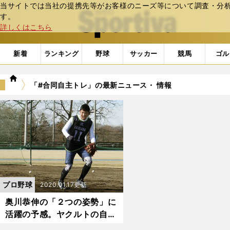
当サイトでは当社の提携先等がお客様のニーズ等について調査・分析し
web Sportiva (webスポルティーバ)
す。
詳しくはこちら
新着
ランキング
野球
サッカー
競馬
ゴル
we
「#合同自主トレ」の最新ニュース・ 情報
b
ス
ポ
ル
テ
ィ
ー
バ
プロ野球
2020.01.17更新
奥川恭伸の「２つの姿勢」に
活躍の予感。ヤクルトの自主
トレで見せた凄さ