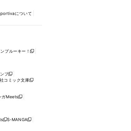
Sportivaについて
ャンプルーキー！
新
し
い
ウ
ャンプ
新
ィ
社コミック文庫
し
新
ン
い
し
ド
ウ
い
ウ
ガMeets
新
ィ
ウ
で
し
ン
ィ
開
い
ド
ン
く
ウ
ウ
ド
s
S-MANGA
新
新
ィ
で
ウ
し
し
ン
開
で