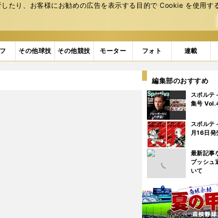
たり、お客様にお勧めの広告を表⽰する⽬的で Cookie を使⽤す
フ
その他球技
その他競技
モーター
フォト
連載
編集部のおすすめ
スポルテ
集号 Vol
スポルテ
月16日発
最新記事
プッシュ
いて