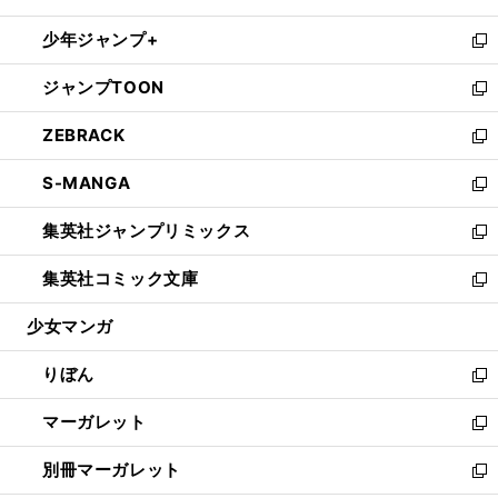
開
ウ
ン
ウ
し
少年ジャンプ+
く
で
ド
ィ
い
新
開
ウ
ン
ウ
し
ジャンプTOON
く
で
ド
ィ
い
新
開
ウ
ン
ウ
し
ZEBRACK
く
で
ド
ィ
い
新
開
ウ
ン
ウ
し
S-MANGA
く
で
ド
ィ
い
新
開
ウ
ン
ウ
し
集英社ジャンプリミックス
く
で
ド
ィ
い
新
開
ウ
ン
ウ
し
集英社コミック文庫
く
で
ド
ィ
い
新
開
ウ
ン
ウ
し
少女マンガ
く
で
ド
ィ
い
開
ウ
ン
ウ
りぼん
く
で
ド
ィ
新
開
ウ
ン
し
マーガレット
く
で
ド
い
新
開
ウ
ウ
し
別冊マーガレット
く
で
ィ
い
新
開
ン
ウ