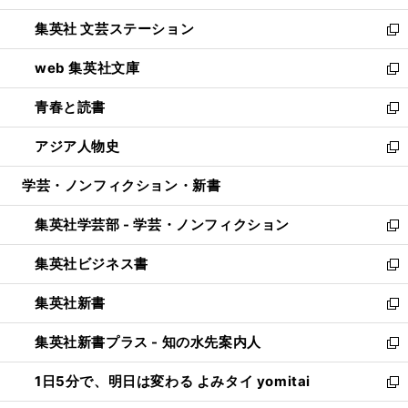
開
ウ
し
集英社 文芸ステーション
く
ィ
い
新
ン
ウ
し
web 集英社文庫
ド
ィ
い
新
ウ
ン
ウ
し
青春と読書
で
ド
ィ
い
新
開
ウ
ン
ウ
し
アジア人物史
く
で
ド
ィ
い
新
開
ウ
ン
ウ
し
学芸・ノンフィクション・新書
く
で
ド
ィ
い
開
ウ
ン
ウ
集英社学芸部 - 学芸・ノンフィクション
く
で
ド
ィ
新
開
ウ
ン
し
集英社ビジネス書
く
で
ド
い
新
開
ウ
ウ
し
集英社新書
く
で
ィ
い
新
開
ン
ウ
し
集英社新書プラス - 知の水先案内人
く
ド
ィ
い
新
ウ
ン
ウ
し
1日5分で、明日は変わる よみタイ yomitai
で
ド
ィ
い
新
開
ウ
ン
ウ
し