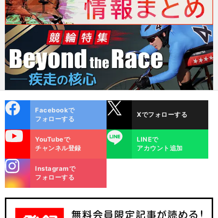
cebo
X
Facebookで
Xでフォローする
ok
フォローする
uTube
LINE
YouTubeで
LINEで
チャンネル登録
アカウント追加
stagra
Instagramで
m
フォローする