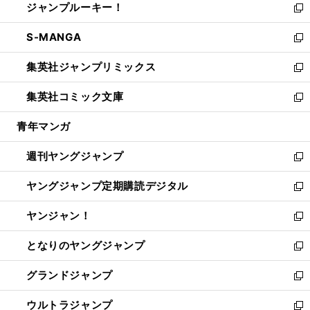
ジャンプルーキー！
く
で
ド
ィ
い
新
開
ウ
ン
ウ
し
S-MANGA
く
で
ド
ィ
い
新
開
ウ
ン
ウ
し
集英社ジャンプリミックス
く
で
ド
ィ
い
新
開
ウ
ン
ウ
し
集英社コミック文庫
く
で
ド
ィ
い
新
開
ウ
ン
ウ
し
青年マンガ
く
で
ド
ィ
い
開
ウ
ン
ウ
週刊ヤングジャンプ
く
で
ド
ィ
新
開
ウ
ン
し
ヤングジャンプ定期購読デジタル
く
で
ド
い
新
開
ウ
ウ
し
ヤンジャン！
く
で
ィ
い
新
開
ン
ウ
し
となりのヤングジャンプ
く
ド
ィ
い
新
ウ
ン
ウ
し
グランドジャンプ
で
ド
ィ
い
新
開
ウ
ン
ウ
し
ウルトラジャンプ
く
で
ド
ィ
い
新