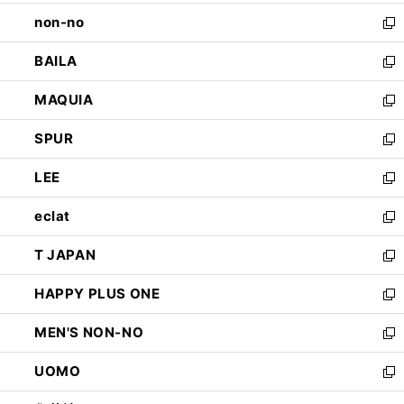
開
ウ
し
non-no
く
で
い
新
開
ウ
し
BAILA
く
ィ
い
新
ン
ウ
し
MAQUIA
ド
ィ
い
新
ウ
ン
ウ
し
SPUR
で
ド
ィ
い
新
開
ウ
ン
ウ
し
LEE
く
で
ド
ィ
い
新
開
ウ
ン
ウ
し
eclat
く
で
ド
ィ
い
新
開
ウ
ン
ウ
し
T JAPAN
く
で
ド
ィ
い
新
開
ウ
ン
ウ
し
HAPPY PLUS ONE
く
で
ド
ィ
い
新
開
ウ
ン
ウ
し
MEN'S NON-NO
く
で
ド
ィ
い
新
開
ウ
ン
ウ
し
UOMO
く
で
ド
ィ
い
新
開
ウ
ン
ウ
し