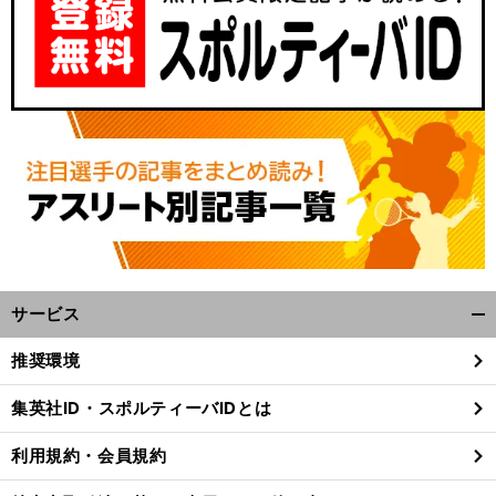
サービス
開
く/
推奨環境
閉
じ
集英社ID・スポルティーバIDとは
る
利用規約・会員規約