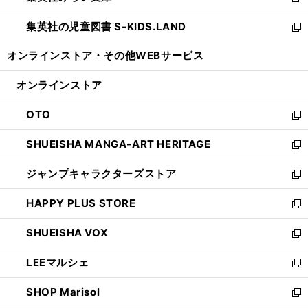
新
開
ウ
ン
し
集英社の児童図書 S-KIDS.LAND
く
で
ド
い
新
開
ウ
ウ
し
オンラインストア・
その他WEBサービス
く
で
ィ
い
開
ン
ウ
オンラインストア
く
ド
ィ
ウ
ン
OTO
で
ド
新
開
ウ
し
SHUEISHA MANGA-ART HERITAGE
く
で
い
新
開
ウ
し
ジャンプキャラクターズストア
く
ィ
い
新
ン
ウ
し
HAPPY PLUS STORE
ド
ィ
い
新
ウ
ン
ウ
し
SHUEISHA VOX
で
ド
ィ
い
新
開
ウ
ン
ウ
し
LEEマルシェ
く
で
ド
ィ
い
新
開
ウ
ン
ウ
し
SHOP Marisol
く
で
ド
ィ
い
新
開
ウ