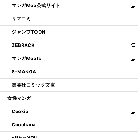
し
マンガMee公式サイト
く
ド
ィ
い
新
ウ
ン
ウ
し
リマコミ
で
ド
ィ
い
新
開
ウ
ン
ウ
し
ジャンプTOON
く
で
ド
ィ
い
新
開
ウ
ン
ウ
し
ZEBRACK
く
で
ド
ィ
い
新
開
ウ
ン
ウ
し
マンガMeets
く
で
ド
ィ
い
新
開
ウ
ン
ウ
し
S-MANGA
く
で
ド
ィ
い
新
開
ウ
ン
ウ
し
集英社コミック文庫
く
で
ド
ィ
い
新
開
ウ
ン
ウ
し
女性マンガ
く
で
ド
ィ
い
開
ウ
ン
ウ
Cookie
く
で
ド
ィ
新
開
ウ
ン
し
Cocohana
く
で
ド
い
新
開
ウ
ウ
し
office YOU
く