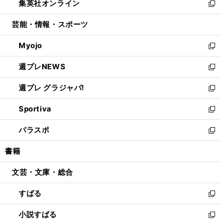
集英社オンライン
く
で
ド
ィ
い
新
開
ウ
ン
ウ
し
芸能・情報・スポーツ
く
で
ド
ィ
い
開
ウ
ン
ウ
Myojo
く
で
ド
ィ
新
開
ウ
ン
し
週プレNEWS
く
で
ド
い
新
開
ウ
ウ
し
週プレ グラジャパ!
く
で
ィ
い
新
開
ン
ウ
し
Sportiva
く
ド
ィ
い
新
ウ
ン
ウ
し
パラスポ
で
ド
ィ
い
新
開
ウ
ン
ウ
し
書籍
く
で
ド
ィ
い
開
ウ
ン
ウ
文芸・文庫・総合
く
で
ド
ィ
開
ウ
ン
すばる
く
で
ド
新
開
ウ
し
小説すばる
く
で
い
新