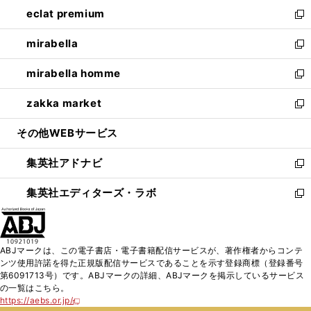
ン
ウ
し
eclat premium
く
で
ド
ィ
い
新
開
ウ
ン
ウ
し
mirabella
く
で
ド
ィ
い
新
開
ウ
ン
ウ
し
mirabella homme
く
で
ド
ィ
い
新
開
ウ
ン
ウ
し
zakka market
く
で
ド
ィ
い
新
開
ウ
ン
ウ
し
その他WEBサービス
く
で
ド
ィ
い
開
ウ
ン
ウ
集英社アドナビ
く
で
ド
ィ
新
開
ウ
ン
し
集英社エディターズ・ラボ
く
で
ド
い
新
開
ウ
ウ
し
く
で
ィ
い
開
ン
ウ
ABJマークは、この電子書店・電子書籍配信サービスが、著作権者からコンテ
く
ド
ィ
ンツ使用許諾を得た正規版配信サービスであることを示す登録商標（登録番号
ウ
ン
第6091713号）です。ABJマークの詳細、ABJマークを掲示しているサービス
で
ド
の一覧はこちら。
開
ウ
https://aebs.or.jp/
新