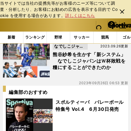
当サイトでは当社の提携先等がお客様のニーズ等について調
査・分析したり、お客様にお勧めの広告を表⽰する⽬的で Co
閉じ
okie を使⽤する場合があります。
詳しくはこちら
る
マイペ
web Sportiva (webスポルティーバ)
検索
メニュ
we
ー
「#北九州」の最新ニュース・ 情報
b
ジ
新着
ランキング
野球
サッカー
競馬
ゴル
ス
なでしこジャパ
2023.09.26更新
ポ
ル
ン
熊谷紗希を生かす「新システム」
テ
なでしこジャパンはＷ杯敗戦を
ィ
糧にすることができたのか
ー
バ
2023年09月26日 06:53 更新
編集部のおすすめ
スポルティーバ バレーボール
特集号 Vol.4 6月30日発売