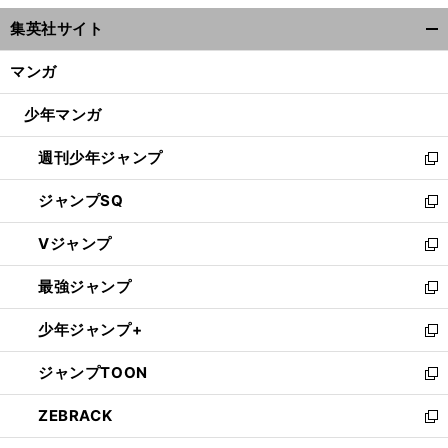
ウ
集英社サイト
ィ
開
ン
く/
マンガ
ド
閉
ウ
じ
少年マンガ
で
る
開
週刊少年ジャンプ
く
新
し
ジャンプSQ
い
新
ウ
し
Vジャンプ
ィ
い
新
ン
ウ
し
最強ジャンプ
ド
ィ
い
新
ウ
ン
ウ
し
少年ジャンプ+
で
ド
ィ
い
新
開
ウ
ン
ウ
し
ジャンプTOON
く
で
ド
ィ
い
新
開
ウ
ン
ウ
し
ZEBRACK
く
で
ド
ィ
い
新
開
ウ
ン
ウ
し