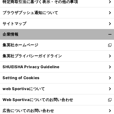
特定商取引法に基づく表示・その他の事項
ブラウザプッシュ通知について
サイトマップ
企業情報
開
く/
集英社ホームページ
新
閉
し
じ
集英社プライバシーガイドライン
い
る
ウ
SHUEISHA Privacy Guideline
ィ
ン
Setting of Cookies
ド
ウ
web Sportivaについて
で
開
Web Sportivaについてのお問い合わせ
く
新
し
広告についてのお問い合わせ
い