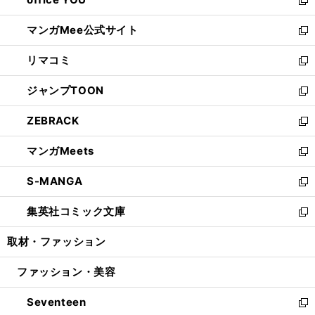
で
ィ
い
新
開
ン
ウ
し
マンガMee公式サイト
く
ド
ィ
い
新
ウ
ン
ウ
し
リマコミ
で
ド
ィ
い
新
開
ウ
ン
ウ
し
ジャンプTOON
く
で
ド
ィ
い
新
開
ウ
ン
ウ
し
ZEBRACK
く
で
ド
ィ
い
新
開
ウ
ン
ウ
し
マンガMeets
く
で
ド
ィ
い
新
開
ウ
ン
ウ
し
S-MANGA
く
で
ド
ィ
い
新
開
ウ
ン
ウ
し
集英社コミック文庫
く
で
ド
ィ
い
新
開
ウ
ン
ウ
し
取材・ファッション
く
で
ド
ィ
い
開
ウ
ン
ウ
ファッション・美容
く
で
ド
ィ
開
ウ
ン
Seventeen
く
で
ド
新