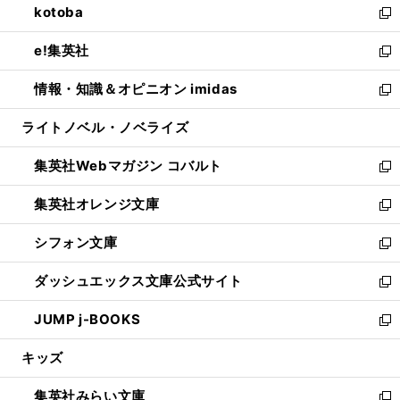
kotoba
く
で
ド
ィ
い
新
開
ウ
ン
ウ
し
e!集英社
く
で
ド
ィ
い
新
開
ウ
ン
ウ
し
情報・知識＆オピニオン imidas
く
で
ド
ィ
い
新
開
ウ
ン
ウ
し
ライトノベル・ノベライズ
く
で
ド
ィ
い
開
ウ
ン
ウ
集英社Webマガジン コバルト
く
で
ド
ィ
新
開
ウ
ン
し
集英社オレンジ文庫
く
で
ド
い
新
開
ウ
ウ
し
シフォン文庫
く
で
ィ
い
新
開
ン
ウ
し
ダッシュエックス文庫公式サイト
く
ド
ィ
い
新
ウ
ン
ウ
し
JUMP j-BOOKS
で
ド
ィ
い
新
開
ウ
ン
ウ
し
キッズ
く
で
ド
ィ
い
開
ウ
ン
ウ
集英社みらい文庫
く
で
ド
ィ