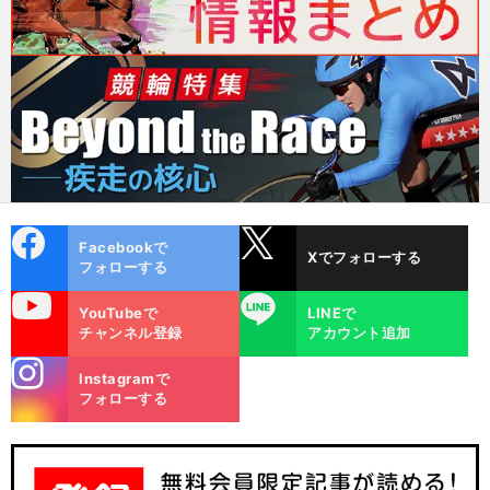
cebo
X
Facebookで
Xでフォローする
ok
フォローする
uTube
LINE
YouTubeで
LINEで
チャンネル登録
アカウント追加
stagra
Instagramで
m
フォローする