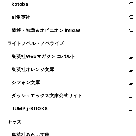
kotoba
く
で
ド
ィ
い
新
開
ウ
ン
ウ
し
e!集英社
く
で
ド
ィ
い
新
開
ウ
ン
ウ
し
情報・知識＆オピニオン imidas
く
で
ド
ィ
い
新
開
ウ
ン
ウ
し
ライトノベル・ノベライズ
く
で
ド
ィ
い
開
ウ
ン
ウ
集英社Webマガジン コバルト
く
で
ド
ィ
新
開
ウ
ン
し
集英社オレンジ文庫
く
で
ド
い
新
開
ウ
ウ
し
シフォン文庫
く
で
ィ
い
新
開
ン
ウ
し
ダッシュエックス文庫公式サイト
く
ド
ィ
い
新
ウ
ン
ウ
し
JUMP j-BOOKS
で
ド
ィ
い
新
開
ウ
ン
ウ
し
キッズ
く
で
ド
ィ
い
開
ウ
ン
ウ
集英社みらい文庫
く
で
ド
ィ