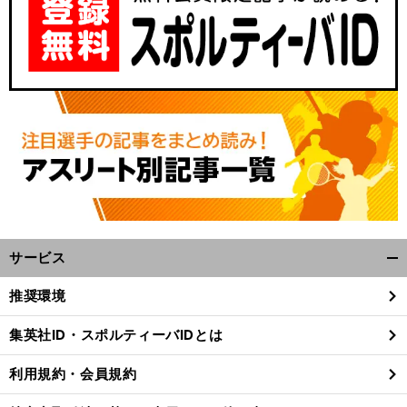
サービス
開
く/
推奨環境
閉
じ
集英社ID・スポルティーバIDとは
る
利用規約・会員規約