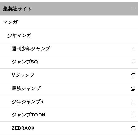
ウ
集英社サイト
ィ
開
ン
く/
マンガ
ド
閉
ウ
じ
少年マンガ
で
る
開
週刊少年ジャンプ
く
新
し
ジャンプSQ
い
新
ウ
し
Vジャンプ
ィ
い
新
ン
ウ
し
最強ジャンプ
ド
ィ
い
新
ウ
ン
ウ
し
少年ジャンプ+
で
ド
ィ
い
新
開
ウ
ン
ウ
し
ジャンプTOON
く
で
ド
ィ
い
新
開
ウ
ン
ウ
し
ZEBRACK
く
で
ド
ィ
い
新
開
ウ
ン
ウ
し