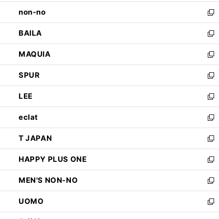
開
ウ
し
non-no
く
で
い
新
開
ウ
し
BAILA
く
ィ
い
新
ン
ウ
し
MAQUIA
ド
ィ
い
新
ウ
ン
ウ
し
SPUR
で
ド
ィ
い
新
開
ウ
ン
ウ
し
LEE
く
で
ド
ィ
い
新
開
ウ
ン
ウ
し
eclat
く
で
ド
ィ
い
新
開
ウ
ン
ウ
し
T JAPAN
く
で
ド
ィ
い
新
開
ウ
ン
ウ
し
HAPPY PLUS ONE
く
で
ド
ィ
い
新
開
ウ
ン
ウ
し
MEN'S NON-NO
く
で
ド
ィ
い
新
開
ウ
ン
ウ
し
UOMO
く
で
ド
ィ
い
新
開
ウ
ン
ウ
し