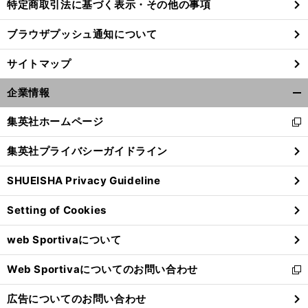
特定商取引法に基づく表示・その他の事項
ブラウザプッシュ通知について
サイトマップ
企業情報
開
く/
集英社ホームページ
新
閉
し
じ
集英社プライバシーガイドライン
い
る
ウ
SHUEISHA Privacy Guideline
ィ
ン
Setting of Cookies
ド
ウ
web Sportivaについて
で
開
Web Sportivaについてのお問い合わせ
く
新
し
広告についてのお問い合わせ
い