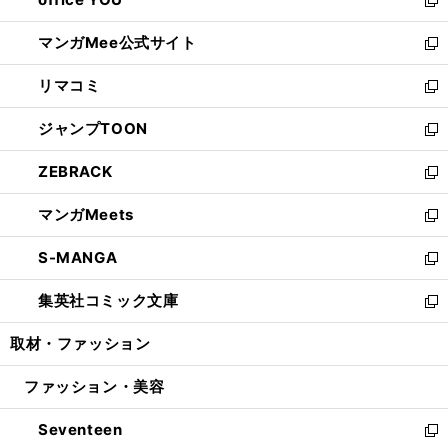
で
ィ
い
新
開
ン
ウ
し
マンガMee公式サイト
く
ド
ィ
い
新
ウ
ン
ウ
し
リマコミ
で
ド
ィ
い
新
開
ウ
ン
ウ
し
ジャンプTOON
く
で
ド
ィ
い
新
開
ウ
ン
ウ
し
ZEBRACK
く
で
ド
ィ
い
新
開
ウ
ン
ウ
し
マンガMeets
く
で
ド
ィ
い
新
開
ウ
ン
ウ
し
S-MANGA
く
で
ド
ィ
い
新
開
ウ
ン
ウ
し
集英社コミック文庫
く
で
ド
ィ
い
新
開
ウ
ン
ウ
し
取材・ファッション
く
で
ド
ィ
い
開
ウ
ン
ウ
ファッション・美容
く
で
ド
ィ
開
ウ
ン
Seventeen
く
で
ド
新