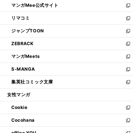
し
マンガMee公式サイト
く
ド
ィ
い
新
ウ
ン
ウ
し
リマコミ
で
ド
ィ
い
新
開
ウ
ン
ウ
し
ジャンプTOON
く
で
ド
ィ
い
新
開
ウ
ン
ウ
し
ZEBRACK
く
で
ド
ィ
い
新
開
ウ
ン
ウ
し
マンガMeets
く
で
ド
ィ
い
新
開
ウ
ン
ウ
し
S-MANGA
く
で
ド
ィ
い
新
開
ウ
ン
ウ
し
集英社コミック文庫
く
で
ド
ィ
い
新
開
ウ
ン
ウ
し
女性マンガ
く
で
ド
ィ
い
開
ウ
ン
ウ
Cookie
く
で
ド
ィ
新
開
ウ
ン
し
Cocohana
く
で
ド
い
新
開
ウ
ウ
し
office YOU
く