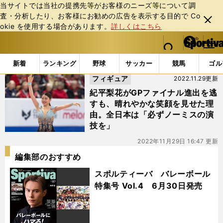
当サイトでは当社の提携先等がお客様のニーズ等について調
査・分析したり、お客様にお勧めの広告を表⽰する⽬的で Co
閉じ
okie を使⽤する場合があります。
詳しくはこちら
る
マイペ
web Sportiva (webスポルティーバ)
検索
メニュ
we
ー
「#全日本2022」の最新ニュース・ 情報
b
ジ
新着
ランキング
野球
サッカー
競馬
ゴル
ス
フィギュア
2022.11.29更新
ポ
ル
紀平梨花がGPファイナル進出を逃
テ
すも、晴れやかな笑顔を見せた理
ィ
由。全日本は「必ずノーミスの演
ー
技を」
バ
2022年11月29日 16:47 更新
編集部のおすすめ
スポルティーバ バレーボール
特集号 Vol.4 6月30日発売