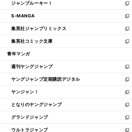
ジャンプルーキー！
く
で
ド
ィ
い
新
開
ウ
ン
ウ
し
S-MANGA
く
で
ド
ィ
い
新
開
ウ
ン
ウ
し
集英社ジャンプリミックス
く
で
ド
ィ
い
新
開
ウ
ン
ウ
し
集英社コミック文庫
く
で
ド
ィ
い
新
開
ウ
ン
ウ
し
青年マンガ
く
で
ド
ィ
い
開
ウ
ン
ウ
週刊ヤングジャンプ
く
で
ド
ィ
新
開
ウ
ン
し
ヤングジャンプ定期購読デジタル
く
で
ド
い
新
開
ウ
ウ
し
ヤンジャン！
く
で
ィ
い
新
開
ン
ウ
し
となりのヤングジャンプ
く
ド
ィ
い
新
ウ
ン
ウ
し
グランドジャンプ
で
ド
ィ
い
新
開
ウ
ン
ウ
し
ウルトラジャンプ
く
で
ド
ィ
い
新