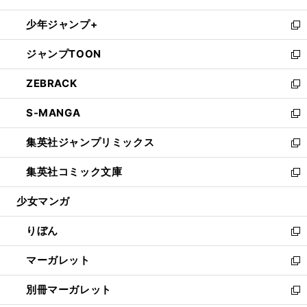
開
ウ
ン
ウ
し
少年ジャンプ+
く
で
ド
ィ
い
新
開
ウ
ン
ウ
し
ジャンプTOON
く
で
ド
ィ
い
新
開
ウ
ン
ウ
し
ZEBRACK
く
で
ド
ィ
い
新
開
ウ
ン
ウ
し
S-MANGA
く
で
ド
ィ
い
新
開
ウ
ン
ウ
し
集英社ジャンプリミックス
く
で
ド
ィ
い
新
開
ウ
ン
ウ
し
集英社コミック文庫
く
で
ド
ィ
い
新
開
ウ
ン
ウ
し
少女マンガ
く
で
ド
ィ
い
開
ウ
ン
ウ
りぼん
く
で
ド
ィ
新
開
ウ
ン
し
マーガレット
く
で
ド
い
新
開
ウ
ウ
し
別冊マーガレット
く
で
ィ
い
新
開
ン
ウ