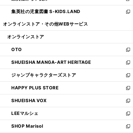
新
開
ウ
ン
し
集英社の児童図書 S-KIDS.LAND
く
で
ド
い
新
開
ウ
ウ
し
オンラインストア・
その他WEBサービス
く
で
ィ
い
開
ン
ウ
オンラインストア
く
ド
ィ
ウ
ン
OTO
で
ド
新
開
ウ
し
SHUEISHA MANGA-ART HERITAGE
く
で
い
新
開
ウ
し
ジャンプキャラクターズストア
く
ィ
い
新
ン
ウ
し
HAPPY PLUS STORE
ド
ィ
い
新
ウ
ン
ウ
し
SHUEISHA VOX
で
ド
ィ
い
新
開
ウ
ン
ウ
し
LEEマルシェ
く
で
ド
ィ
い
新
開
ウ
ン
ウ
し
SHOP Marisol
く
で
ド
ィ
い
新
開
ウ