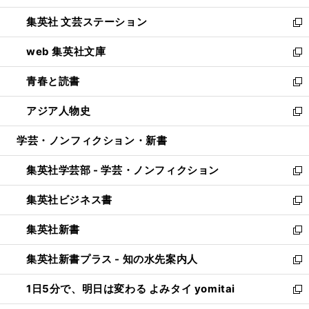
開
ウ
し
集英社 文芸ステーション
く
ィ
い
新
ン
ウ
し
web 集英社文庫
ド
ィ
い
新
ウ
ン
ウ
し
青春と読書
で
ド
ィ
い
新
開
ウ
ン
ウ
し
アジア人物史
く
で
ド
ィ
い
新
開
ウ
ン
ウ
し
学芸・ノンフィクション・新書
く
で
ド
ィ
い
開
ウ
ン
ウ
集英社学芸部 - 学芸・ノンフィクション
く
で
ド
ィ
新
開
ウ
ン
し
集英社ビジネス書
く
で
ド
い
新
開
ウ
ウ
し
集英社新書
く
で
ィ
い
新
開
ン
ウ
し
集英社新書プラス - 知の水先案内人
く
ド
ィ
い
新
ウ
ン
ウ
し
1日5分で、明日は変わる よみタイ yomitai
で
ド
ィ
い
新
開
ウ
ン
ウ
し