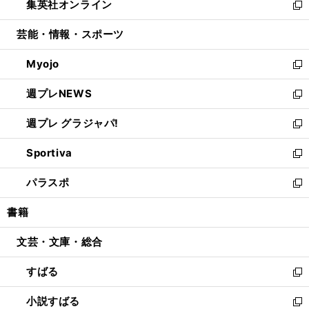
集英社オンライン
く
で
ド
ィ
い
新
開
ウ
ン
ウ
し
芸能・情報・スポーツ
く
で
ド
ィ
い
開
ウ
ン
ウ
Myojo
く
で
ド
ィ
新
開
ウ
ン
し
週プレNEWS
く
で
ド
い
新
開
ウ
ウ
し
週プレ グラジャパ!
く
で
ィ
い
新
開
ン
ウ
し
Sportiva
く
ド
ィ
い
新
ウ
ン
ウ
し
パラスポ
で
ド
ィ
い
新
開
ウ
ン
ウ
し
書籍
く
で
ド
ィ
い
開
ウ
ン
ウ
文芸・文庫・総合
く
で
ド
ィ
開
ウ
ン
すばる
く
で
ド
新
開
ウ
し
小説すばる
く
で
い
新