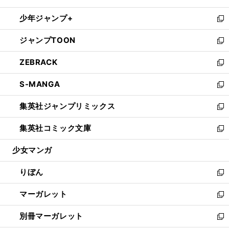
開
ウ
ン
ウ
し
少年ジャンプ+
く
で
ド
ィ
い
新
開
ウ
ン
ウ
し
ジャンプTOON
く
で
ド
ィ
い
新
開
ウ
ン
ウ
し
ZEBRACK
く
で
ド
ィ
い
新
開
ウ
ン
ウ
し
S-MANGA
く
で
ド
ィ
い
新
開
ウ
ン
ウ
し
集英社ジャンプリミックス
く
で
ド
ィ
い
新
開
ウ
ン
ウ
し
集英社コミック文庫
く
で
ド
ィ
い
新
開
ウ
ン
ウ
し
少女マンガ
く
で
ド
ィ
い
開
ウ
ン
ウ
りぼん
く
で
ド
ィ
新
開
ウ
ン
し
マーガレット
く
で
ド
い
新
開
ウ
ウ
し
別冊マーガレット
く
で
ィ
い
新
開
ン
ウ