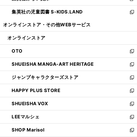
新
開
ウ
ン
し
集英社の児童図書 S-KIDS.LAND
く
で
ド
い
新
開
ウ
ウ
し
オンラインストア・
その他WEBサービス
く
で
ィ
い
開
ン
ウ
オンラインストア
く
ド
ィ
ウ
ン
OTO
で
ド
新
開
ウ
し
SHUEISHA MANGA-ART HERITAGE
く
で
い
新
開
ウ
し
ジャンプキャラクターズストア
く
ィ
い
新
ン
ウ
し
HAPPY PLUS STORE
ド
ィ
い
新
ウ
ン
ウ
し
SHUEISHA VOX
で
ド
ィ
い
新
開
ウ
ン
ウ
し
LEEマルシェ
く
で
ド
ィ
い
新
開
ウ
ン
ウ
し
SHOP Marisol
く
で
ド
ィ
い
新
開
ウ