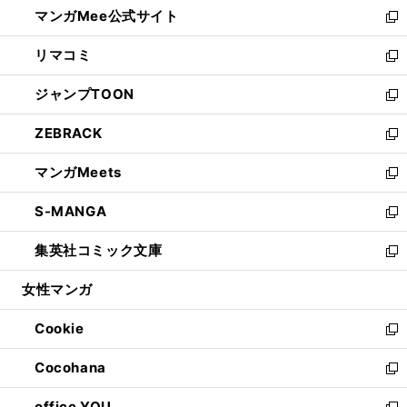
し
マンガMee公式サイト
く
ド
ィ
い
新
ウ
ン
ウ
し
リマコミ
で
ド
ィ
い
新
開
ウ
ン
ウ
し
ジャンプTOON
く
で
ド
ィ
い
新
開
ウ
ン
ウ
し
ZEBRACK
く
で
ド
ィ
い
新
開
ウ
ン
ウ
し
マンガMeets
く
で
ド
ィ
い
新
開
ウ
ン
ウ
し
S-MANGA
く
で
ド
ィ
い
新
開
ウ
ン
ウ
し
集英社コミック文庫
く
で
ド
ィ
い
新
開
ウ
ン
ウ
し
女性マンガ
く
で
ド
ィ
い
開
ウ
ン
ウ
Cookie
く
で
ド
ィ
新
開
ウ
ン
し
Cocohana
く
で
ド
い
新
開
ウ
ウ
し
office YOU
く