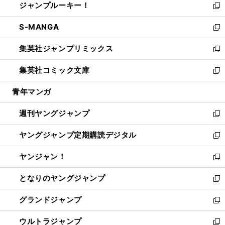
ジャンプルーキー！
く
で
ド
ィ
い
新
開
ウ
ン
ウ
し
S-MANGA
く
で
ド
ィ
い
新
開
ウ
ン
ウ
し
集英社ジャンプリミックス
く
で
ド
ィ
い
新
開
ウ
ン
ウ
し
集英社コミック文庫
く
で
ド
ィ
い
新
開
ウ
ン
ウ
し
青年マンガ
く
で
ド
ィ
い
開
ウ
ン
ウ
週刊ヤングジャンプ
く
で
ド
ィ
新
開
ウ
ン
し
ヤングジャンプ定期購読デジタル
く
で
ド
い
新
開
ウ
ウ
し
ヤンジャン！
く
で
ィ
い
新
開
ン
ウ
し
となりのヤングジャンプ
く
ド
ィ
い
新
ウ
ン
ウ
し
グランドジャンプ
で
ド
ィ
い
新
開
ウ
ン
ウ
し
ウルトラジャンプ
く
で
ド
ィ
い
新