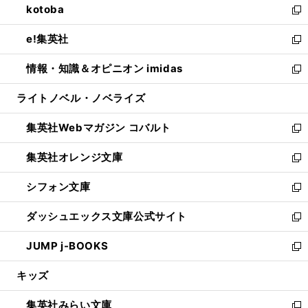
kotoba
く
で
ド
ィ
い
新
開
ウ
ン
ウ
し
e!集英社
く
で
ド
ィ
い
新
開
ウ
ン
ウ
し
情報・知識＆オピニオン imidas
く
で
ド
ィ
い
新
開
ウ
ン
ウ
し
ライトノベル・ノベライズ
く
で
ド
ィ
い
開
ウ
ン
ウ
集英社Webマガジン コバルト
く
で
ド
ィ
新
開
ウ
ン
し
集英社オレンジ文庫
く
で
ド
い
新
開
ウ
ウ
し
シフォン文庫
く
で
ィ
い
新
開
ン
ウ
し
ダッシュエックス文庫公式サイト
く
ド
ィ
い
新
ウ
ン
ウ
し
JUMP j-BOOKS
で
ド
ィ
い
新
開
ウ
ン
ウ
し
キッズ
く
で
ド
ィ
い
開
ウ
ン
ウ
集英社みらい文庫
く
で
ド
ィ