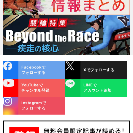
cebo
X
Facebookで
Xでフォローする
ok
フォローする
uTube
LINE
YouTubeで
LINEで
チャンネル登録
アカウント追加
stagra
Instagramで
m
フォローする