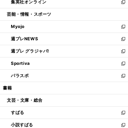
集英社オンライン
く
で
ド
ィ
い
新
開
ウ
ン
ウ
し
芸能・情報・スポーツ
く
で
ド
ィ
い
開
ウ
ン
ウ
Myojo
く
で
ド
ィ
新
開
ウ
ン
し
週プレNEWS
く
で
ド
い
新
開
ウ
ウ
し
週プレ グラジャパ!
く
で
ィ
い
新
開
ン
ウ
し
Sportiva
く
ド
ィ
い
新
ウ
ン
ウ
し
パラスポ
で
ド
ィ
い
新
開
ウ
ン
ウ
し
書籍
く
で
ド
ィ
い
開
ウ
ン
ウ
文芸・文庫・総合
く
で
ド
ィ
開
ウ
ン
すばる
く
で
ド
新
開
ウ
し
小説すばる
く
で
い
新