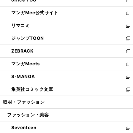
で
ィ
い
新
開
ン
ウ
し
マンガMee公式サイト
く
ド
ィ
い
新
ウ
ン
ウ
し
リマコミ
で
ド
ィ
い
新
開
ウ
ン
ウ
し
ジャンプTOON
く
で
ド
ィ
い
新
開
ウ
ン
ウ
し
ZEBRACK
く
で
ド
ィ
い
新
開
ウ
ン
ウ
し
マンガMeets
く
で
ド
ィ
い
新
開
ウ
ン
ウ
し
S-MANGA
く
で
ド
ィ
い
新
開
ウ
ン
ウ
し
集英社コミック文庫
く
で
ド
ィ
い
新
開
ウ
ン
ウ
し
取材・ファッション
く
で
ド
ィ
い
開
ウ
ン
ウ
ファッション・美容
く
で
ド
ィ
開
ウ
ン
Seventeen
く
で
ド
新