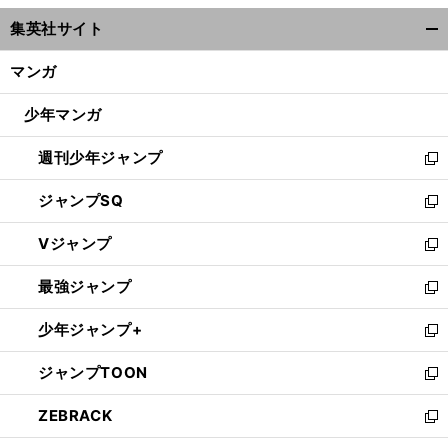
ウ
集英社サイト
ィ
開
ン
く/
マンガ
ド
閉
ウ
じ
少年マンガ
で
る
開
週刊少年ジャンプ
く
新
し
ジャンプSQ
い
新
ウ
し
Vジャンプ
ィ
い
新
ン
ウ
し
最強ジャンプ
ド
ィ
い
新
ウ
ン
ウ
し
少年ジャンプ+
で
ド
ィ
い
新
開
ウ
ン
ウ
し
ジャンプTOON
く
で
ド
ィ
い
新
開
ウ
ン
ウ
し
ZEBRACK
く
で
ド
ィ
い
新
開
ウ
ン
ウ
し