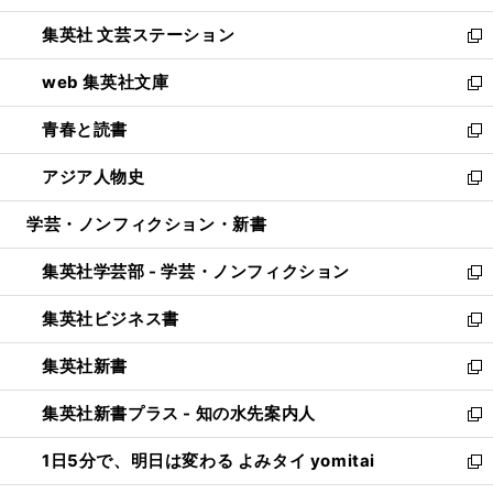
開
ウ
し
集英社 文芸ステーション
く
ィ
い
新
ン
ウ
し
web 集英社文庫
ド
ィ
い
新
ウ
ン
ウ
し
青春と読書
で
ド
ィ
い
新
開
ウ
ン
ウ
し
アジア人物史
く
で
ド
ィ
い
新
開
ウ
ン
ウ
し
学芸・ノンフィクション・新書
く
で
ド
ィ
い
開
ウ
ン
ウ
集英社学芸部 - 学芸・ノンフィクション
く
で
ド
ィ
新
開
ウ
ン
し
集英社ビジネス書
く
で
ド
い
新
開
ウ
ウ
し
集英社新書
く
で
ィ
い
新
開
ン
ウ
し
集英社新書プラス - 知の水先案内人
く
ド
ィ
い
新
ウ
ン
ウ
し
1日5分で、明日は変わる よみタイ yomitai
で
ド
ィ
い
新
開
ウ
ン
ウ
し