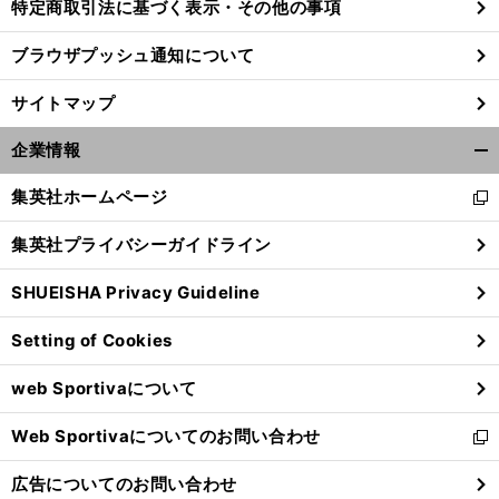
特定商取引法に基づく表示・その他の事項
ブラウザプッシュ通知について
サイトマップ
企業情報
開
く/
集英社ホームページ
新
閉
し
じ
集英社プライバシーガイドライン
い
る
ウ
SHUEISHA Privacy Guideline
ィ
ン
Setting of Cookies
ド
ウ
web Sportivaについて
で
開
Web Sportivaについてのお問い合わせ
く
新
し
広告についてのお問い合わせ
い