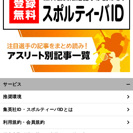
サービス
開
く/
推奨環境
閉
じ
集英社ID・スポルティーバIDとは
る
利用規約・会員規約