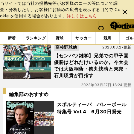
当サイトでは当社の提携先等がお客様のニーズ等について調
査・分析したり、お客様にお勧めの広告を表⽰する⽬的で Co
閉じ
okie を使⽤する場合があります。
詳しくはこちら
る
マイペ
web Sportiva (webスポルティーバ)
検索
メニュ
we
ー
「#兄弟優勝」の最新ニュース・ 情報
b
ジ
新着
ランキング
野球
サッカー
競馬
ゴル
ス
高校野球他
2023.03.27更新
ポ
ル
【センバツ雑学】兄弟での甲子園
テ
優勝はどれだけいるのか。今大会
ィ
では大阪桐蔭・徳丸快晴と東邦・
ー
石川瑛貴が目指す
バ
2023年03月27日 18:24 更新
編集部のおすすめ
スポルティーバ バレーボール
特集号 Vol.4 6月30日発売