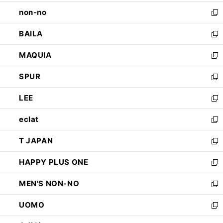
開
ウ
し
non-no
く
で
い
新
開
ウ
し
BAILA
く
ィ
い
新
ン
ウ
し
MAQUIA
ド
ィ
い
新
ウ
ン
ウ
し
SPUR
で
ド
ィ
い
新
開
ウ
ン
ウ
し
LEE
く
で
ド
ィ
い
新
開
ウ
ン
ウ
し
eclat
く
で
ド
ィ
い
新
開
ウ
ン
ウ
し
T JAPAN
く
で
ド
ィ
い
新
開
ウ
ン
ウ
し
HAPPY PLUS ONE
く
で
ド
ィ
い
新
開
ウ
ン
ウ
し
MEN'S NON-NO
く
で
ド
ィ
い
新
開
ウ
ン
ウ
し
UOMO
く
で
ド
ィ
い
新
開
ウ
ン
ウ
し