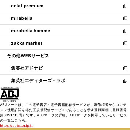
ン
ウ
し
eclat premium
く
で
ド
ィ
い
新
開
ウ
ン
ウ
し
mirabella
く
で
ド
ィ
い
新
開
ウ
ン
ウ
し
mirabella homme
く
で
ド
ィ
い
新
開
ウ
ン
ウ
し
zakka market
く
で
ド
ィ
い
新
開
ウ
ン
ウ
し
その他WEBサービス
く
で
ド
ィ
い
開
ウ
ン
ウ
集英社アドナビ
く
で
ド
ィ
新
開
ウ
ン
し
集英社エディターズ・ラボ
く
で
ド
い
新
開
ウ
ウ
し
く
で
ィ
い
開
ン
ウ
ABJマークは、この電子書店・電子書籍配信サービスが、著作権者からコンテ
く
ド
ィ
ンツ使用許諾を得た正規版配信サービスであることを示す登録商標（登録番号
ウ
ン
第6091713号）です。ABJマークの詳細、ABJマークを掲示しているサービス
で
ド
の一覧はこちら。
開
ウ
https://aebs.or.jp/
新