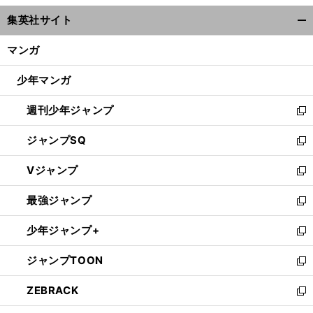
ウ
集英社サイト
ィ
開
ン
く/
マンガ
ド
閉
ウ
じ
少年マンガ
で
る
開
週刊少年ジャンプ
く
新
し
ジャンプSQ
い
新
ウ
し
Vジャンプ
ィ
い
新
ン
ウ
し
最強ジャンプ
ド
ィ
い
新
ウ
ン
ウ
し
少年ジャンプ+
で
ド
ィ
い
新
開
ウ
ン
ウ
し
ジャンプTOON
く
で
ド
ィ
い
新
開
ウ
ン
ウ
し
ZEBRACK
く
で
ド
ィ
い
新
開
ウ
ン
ウ
し