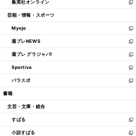
集英社オンライン
く
で
ド
ィ
い
新
開
ウ
ン
ウ
し
芸能・情報・スポーツ
く
で
ド
ィ
い
開
ウ
ン
ウ
Myojo
く
で
ド
ィ
新
開
ウ
ン
し
週プレNEWS
く
で
ド
い
新
開
ウ
ウ
し
週プレ グラジャパ!
く
で
ィ
い
新
開
ン
ウ
し
Sportiva
く
ド
ィ
い
新
ウ
ン
ウ
し
パラスポ
で
ド
ィ
い
新
開
ウ
ン
ウ
し
書籍
く
で
ド
ィ
い
開
ウ
ン
ウ
文芸・文庫・総合
く
で
ド
ィ
開
ウ
ン
すばる
く
で
ド
新
開
ウ
し
小説すばる
く
で
い
新