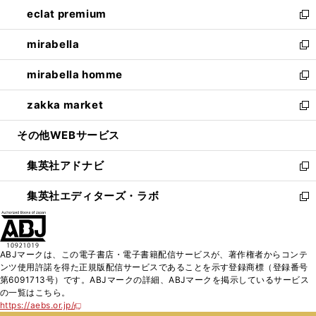
ン
ウ
し
eclat premium
く
で
ド
ィ
い
新
開
ウ
ン
ウ
し
mirabella
く
で
ド
ィ
い
新
開
ウ
ン
ウ
し
mirabella homme
く
で
ド
ィ
い
新
開
ウ
ン
ウ
し
zakka market
く
で
ド
ィ
い
新
開
ウ
ン
ウ
し
その他WEBサービス
く
で
ド
ィ
い
開
ウ
ン
ウ
集英社アドナビ
く
で
ド
ィ
新
開
ウ
ン
し
集英社エディターズ・ラボ
く
で
ド
い
新
開
ウ
ウ
し
く
で
ィ
い
開
ン
ウ
ABJマークは、この電子書店・電子書籍配信サービスが、著作権者からコンテ
く
ド
ィ
ンツ使用許諾を得た正規版配信サービスであることを示す登録商標（登録番号
ウ
ン
第6091713号）です。ABJマークの詳細、ABJマークを掲示しているサービス
で
ド
の一覧はこちら。
開
ウ
https://aebs.or.jp/
新