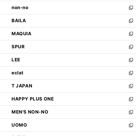
開
ウ
し
non-no
く
で
い
新
開
ウ
し
BAILA
く
ィ
い
新
ン
ウ
し
MAQUIA
ド
ィ
い
新
ウ
ン
ウ
し
SPUR
で
ド
ィ
い
新
開
ウ
ン
ウ
し
LEE
く
で
ド
ィ
い
新
開
ウ
ン
ウ
し
eclat
く
で
ド
ィ
い
新
開
ウ
ン
ウ
し
T JAPAN
く
で
ド
ィ
い
新
開
ウ
ン
ウ
し
HAPPY PLUS ONE
く
で
ド
ィ
い
新
開
ウ
ン
ウ
し
MEN'S NON-NO
く
で
ド
ィ
い
新
開
ウ
ン
ウ
し
UOMO
く
で
ド
ィ
い
新
開
ウ
ン
ウ
し