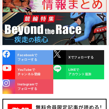
cebo
X
Facebookで
Xでフォローする
ok
フォローする
uTube
LINE
YouTubeで
LINEで
チャンネル登録
アカウント追加
stagra
Instagramで
m
フォローする