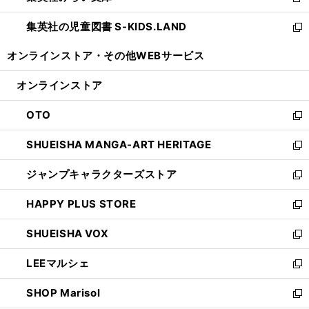
新
開
ウ
ン
し
集英社の児童図書 S-KIDS.LAND
く
で
ド
い
新
開
ウ
ウ
し
オンラインストア・
その他WEBサービス
く
で
ィ
い
開
ン
ウ
オンラインストア
く
ド
ィ
ウ
ン
OTO
で
ド
新
開
ウ
し
SHUEISHA MANGA-ART HERITAGE
く
で
い
新
開
ウ
し
ジャンプキャラクターズストア
く
ィ
い
新
ン
ウ
し
HAPPY PLUS STORE
ド
ィ
い
新
ウ
ン
ウ
し
SHUEISHA VOX
で
ド
ィ
い
新
開
ウ
ン
ウ
し
LEEマルシェ
く
で
ド
ィ
い
新
開
ウ
ン
ウ
し
SHOP Marisol
く
で
ド
ィ
い
新
開
ウ