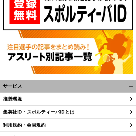
サービス
開
く/
推奨環境
閉
じ
集英社ID・スポルティーバIDとは
る
利用規約・会員規約