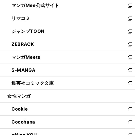
し
マンガMee公式サイト
く
ド
ィ
い
新
ウ
ン
ウ
し
リマコミ
で
ド
ィ
い
新
開
ウ
ン
ウ
し
ジャンプTOON
く
で
ド
ィ
い
新
開
ウ
ン
ウ
し
ZEBRACK
く
で
ド
ィ
い
新
開
ウ
ン
ウ
し
マンガMeets
く
で
ド
ィ
い
新
開
ウ
ン
ウ
し
S-MANGA
く
で
ド
ィ
い
新
開
ウ
ン
ウ
し
集英社コミック文庫
く
で
ド
ィ
い
新
開
ウ
ン
ウ
し
女性マンガ
く
で
ド
ィ
い
開
ウ
ン
ウ
Cookie
く
で
ド
ィ
新
開
ウ
ン
し
Cocohana
く
で
ド
い
新
開
ウ
ウ
し
office YOU
く