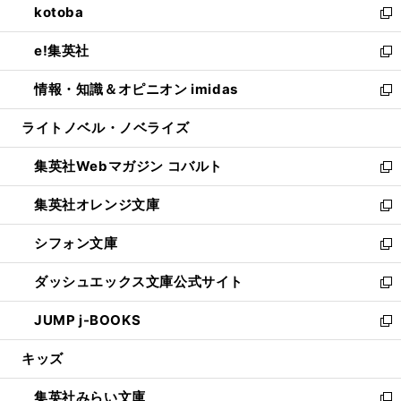
kotoba
く
で
ド
ィ
い
新
開
ウ
ン
ウ
し
e!集英社
く
で
ド
ィ
い
新
開
ウ
ン
ウ
し
情報・知識＆オピニオン imidas
く
で
ド
ィ
い
新
開
ウ
ン
ウ
し
ライトノベル・ノベライズ
く
で
ド
ィ
い
開
ウ
ン
ウ
集英社Webマガジン コバルト
く
で
ド
ィ
新
開
ウ
ン
し
集英社オレンジ文庫
く
で
ド
い
新
開
ウ
ウ
し
シフォン文庫
く
で
ィ
い
新
開
ン
ウ
し
ダッシュエックス文庫公式サイト
く
ド
ィ
い
新
ウ
ン
ウ
し
JUMP j-BOOKS
で
ド
ィ
い
新
開
ウ
ン
ウ
し
キッズ
く
で
ド
ィ
い
開
ウ
ン
ウ
集英社みらい文庫
く
で
ド
ィ