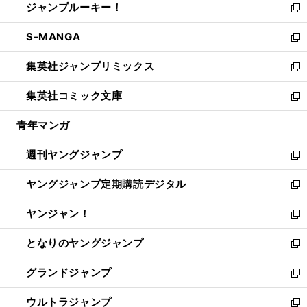
ジャンプルーキー！
く
で
ド
ィ
い
新
開
ウ
ン
ウ
し
S-MANGA
く
で
ド
ィ
い
新
開
ウ
ン
ウ
し
集英社ジャンプリミックス
く
で
ド
ィ
い
新
開
ウ
ン
ウ
し
集英社コミック文庫
く
で
ド
ィ
い
新
開
ウ
ン
ウ
し
青年マンガ
く
で
ド
ィ
い
開
ウ
ン
ウ
週刊ヤングジャンプ
く
で
ド
ィ
新
開
ウ
ン
し
ヤングジャンプ定期購読デジタル
く
で
ド
い
新
開
ウ
ウ
し
ヤンジャン！
く
で
ィ
い
新
開
ン
ウ
し
となりのヤングジャンプ
く
ド
ィ
い
新
ウ
ン
ウ
し
グランドジャンプ
で
ド
ィ
い
新
開
ウ
ン
ウ
し
ウルトラジャンプ
く
で
ド
ィ
い
新