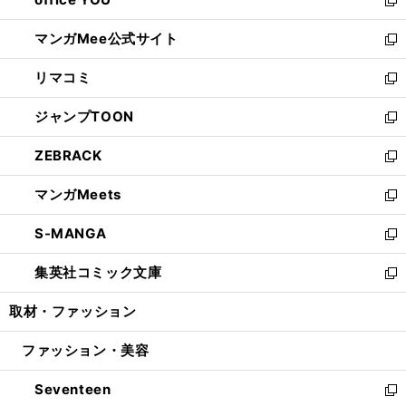
で
ィ
い
新
開
ン
ウ
し
マンガMee公式サイト
く
ド
ィ
い
新
ウ
ン
ウ
し
リマコミ
で
ド
ィ
い
新
開
ウ
ン
ウ
し
ジャンプTOON
く
で
ド
ィ
い
新
開
ウ
ン
ウ
し
ZEBRACK
く
で
ド
ィ
い
新
開
ウ
ン
ウ
し
マンガMeets
く
で
ド
ィ
い
新
開
ウ
ン
ウ
し
S-MANGA
く
で
ド
ィ
い
新
開
ウ
ン
ウ
し
集英社コミック文庫
く
で
ド
ィ
い
新
開
ウ
ン
ウ
し
取材・ファッション
く
で
ド
ィ
い
開
ウ
ン
ウ
ファッション・美容
く
で
ド
ィ
開
ウ
ン
Seventeen
く
で
ド
新