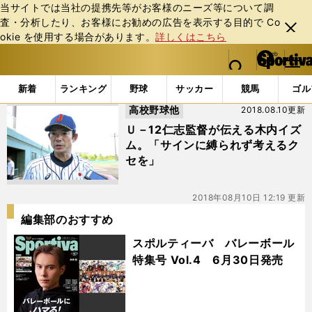
当サイトでは当社の提携先等がお客様のニーズ等について調
査・分析したり、お客様にお勧めの広告を表⽰する⽬的で Co
閉じ
okie を使⽤する場合があります。
詳しくはこちら
る
マイペ
web Sportiva (webスポルティーバ)
検索
メニュ
we
ー
「#侍ジャパンU－12」の最新ニュース・ 情報
b
ジ
新着
ランキング
野球
サッカー
競馬
ゴル
ス
高校野球他
2018.08.10更新
ポ
ル
Ｕ－12仁志監督が伝える木内イズ
テ
ム。「サインに縛られず考えるク
ィ
セを」
ー
バ
2018年08月10日 12:19 更新
編集部のおすすめ
スポルティーバ バレーボール
特集号 Vol.4 6月30日発売