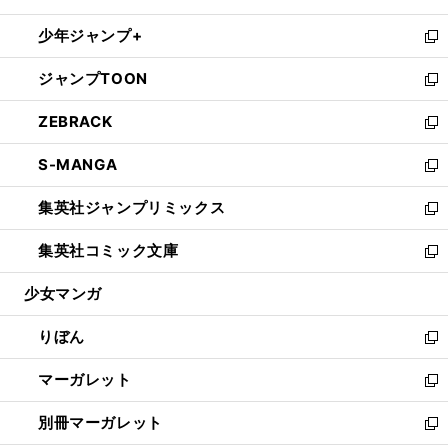
開
ウ
ン
ウ
し
少年ジャンプ+
く
で
ド
ィ
い
新
開
ウ
ン
ウ
し
ジャンプTOON
く
で
ド
ィ
い
新
開
ウ
ン
ウ
し
ZEBRACK
く
で
ド
ィ
い
新
開
ウ
ン
ウ
し
S-MANGA
く
で
ド
ィ
い
新
開
ウ
ン
ウ
し
集英社ジャンプリミックス
く
で
ド
ィ
い
新
開
ウ
ン
ウ
し
集英社コミック文庫
く
で
ド
ィ
い
新
開
ウ
ン
ウ
し
少女マンガ
く
で
ド
ィ
い
開
ウ
ン
ウ
りぼん
く
で
ド
ィ
新
開
ウ
ン
し
マーガレット
く
で
ド
い
新
開
ウ
ウ
し
別冊マーガレット
く
で
ィ
い
新
開
ン
ウ