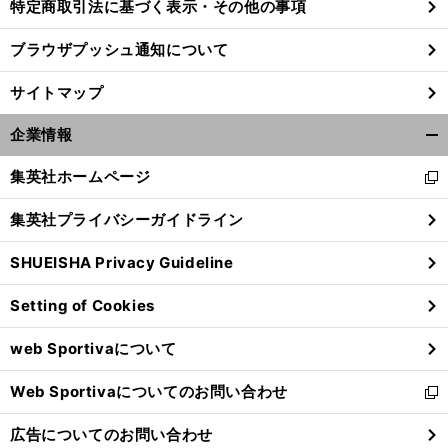
特定商取引法に基づく表示・その他の事項
ブラウザプッシュ通知について
サイトマップ
企業情報
開
く/
集英社ホームページ
新
閉
し
じ
集英社プライバシーガイドライン
い
る
ウ
SHUEISHA Privacy Guideline
ィ
ン
Setting of Cookies
ド
ウ
web Sportivaについて
で
開
Web Sportivaについてのお問い合わせ
く
新
し
広告についてのお問い合わせ
い