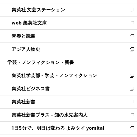
開
ウ
し
集英社 文芸ステーション
く
ィ
い
新
ン
ウ
し
web 集英社文庫
ド
ィ
い
新
ウ
ン
ウ
し
青春と読書
で
ド
ィ
い
新
開
ウ
ン
ウ
し
アジア人物史
く
で
ド
ィ
い
新
開
ウ
ン
ウ
し
学芸・ノンフィクション・新書
く
で
ド
ィ
い
開
ウ
ン
ウ
集英社学芸部 - 学芸・ノンフィクション
く
で
ド
ィ
新
開
ウ
ン
し
集英社ビジネス書
く
で
ド
い
新
開
ウ
ウ
し
集英社新書
く
で
ィ
い
新
開
ン
ウ
し
集英社新書プラス - 知の水先案内人
く
ド
ィ
い
新
ウ
ン
ウ
し
1日5分で、明日は変わる よみタイ yomitai
で
ド
ィ
い
新
開
ウ
ン
ウ
し