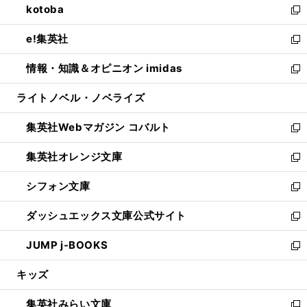
kotoba
く
で
ド
ィ
い
新
開
ウ
ン
ウ
し
e!集英社
く
で
ド
ィ
い
新
開
ウ
ン
ウ
し
情報・知識＆オピニオン imidas
く
で
ド
ィ
い
新
開
ウ
ン
ウ
し
ライトノベル・ノベライズ
く
で
ド
ィ
い
開
ウ
ン
ウ
集英社Webマガジン コバルト
く
で
ド
ィ
新
開
ウ
ン
し
集英社オレンジ文庫
く
で
ド
い
新
開
ウ
ウ
し
シフォン文庫
く
で
ィ
い
新
開
ン
ウ
し
ダッシュエックス文庫公式サイト
く
ド
ィ
い
新
ウ
ン
ウ
し
JUMP j-BOOKS
で
ド
ィ
い
新
開
ウ
ン
ウ
し
キッズ
く
で
ド
ィ
い
開
ウ
ン
ウ
集英社みらい文庫
く
で
ド
ィ