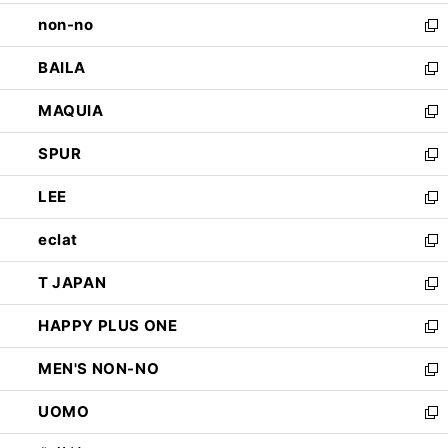
開
ウ
し
non-no
く
で
い
新
開
ウ
し
BAILA
く
ィ
い
新
ン
ウ
し
MAQUIA
ド
ィ
い
新
ウ
ン
ウ
し
SPUR
で
ド
ィ
い
新
開
ウ
ン
ウ
し
LEE
く
で
ド
ィ
い
新
開
ウ
ン
ウ
し
eclat
く
で
ド
ィ
い
新
開
ウ
ン
ウ
し
T JAPAN
く
で
ド
ィ
い
新
開
ウ
ン
ウ
し
HAPPY PLUS ONE
く
で
ド
ィ
い
新
開
ウ
ン
ウ
し
MEN'S NON-NO
く
で
ド
ィ
い
新
開
ウ
ン
ウ
し
UOMO
く
で
ド
ィ
い
新
開
ウ
ン
ウ
し