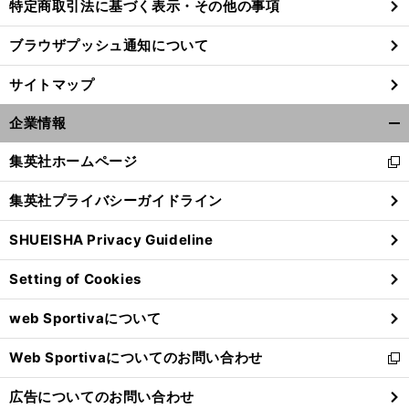
特定商取引法に基づく表示・その他の事項
ブラウザプッシュ通知について
サイトマップ
企業情報
開
く/
集英社ホームページ
新
閉
し
じ
集英社プライバシーガイドライン
い
る
ウ
SHUEISHA Privacy Guideline
ィ
ン
Setting of Cookies
ド
ウ
web Sportivaについて
で
開
Web Sportivaについてのお問い合わせ
く
新
し
広告についてのお問い合わせ
い