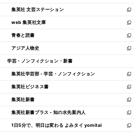
開
ウ
し
集英社 文芸ステーション
く
ィ
い
新
ン
ウ
し
web 集英社文庫
ド
ィ
い
新
ウ
ン
ウ
し
青春と読書
で
ド
ィ
い
新
開
ウ
ン
ウ
し
アジア人物史
く
で
ド
ィ
い
新
開
ウ
ン
ウ
し
学芸・ノンフィクション・新書
く
で
ド
ィ
い
開
ウ
ン
ウ
集英社学芸部 - 学芸・ノンフィクション
く
で
ド
ィ
新
開
ウ
ン
し
集英社ビジネス書
く
で
ド
い
新
開
ウ
ウ
し
集英社新書
く
で
ィ
い
新
開
ン
ウ
し
集英社新書プラス - 知の水先案内人
く
ド
ィ
い
新
ウ
ン
ウ
し
1日5分で、明日は変わる よみタイ yomitai
で
ド
ィ
い
新
開
ウ
ン
ウ
し