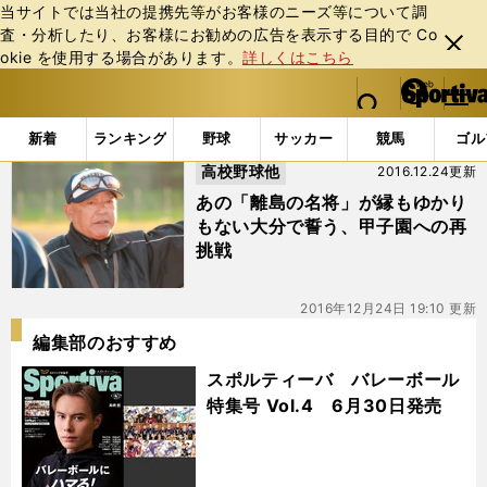
当サイトでは当社の提携先等がお客様のニーズ等について調
査・分析したり、お客様にお勧めの広告を表⽰する⽬的で Co
閉じ
okie を使⽤する場合があります。
詳しくはこちら
る
マイペ
web Sportiva (webスポルティーバ)
検索
メニュ
we
ー
「#伊志嶺監督」の最新ニュース・ 情報
b
ジ
新着
ランキング
野球
サッカー
競馬
ゴル
ス
高校野球他
2016.12.24更新
ポ
ル
あの「離島の名将」が縁もゆかり
テ
もない大分で誓う、甲子園への再
ィ
挑戦
ー
バ
2016年12月24日 19:10 更新
編集部のおすすめ
スポルティーバ バレーボール
特集号 Vol.4 6月30日発売