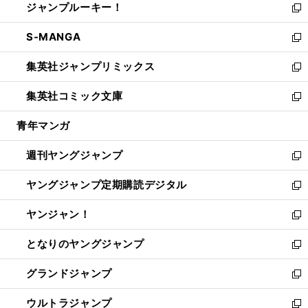
ジャンプルーキー！
く
で
ド
ィ
い
新
開
ウ
ン
ウ
し
S-MANGA
く
で
ド
ィ
い
新
開
ウ
ン
ウ
し
集英社ジャンプリミックス
く
で
ド
ィ
い
新
開
ウ
ン
ウ
し
集英社コミック文庫
く
で
ド
ィ
い
新
開
ウ
ン
ウ
し
青年マンガ
く
で
ド
ィ
い
開
ウ
ン
ウ
週刊ヤングジャンプ
く
で
ド
ィ
新
開
ウ
ン
し
ヤングジャンプ定期購読デジタル
く
で
ド
い
新
開
ウ
ウ
し
ヤンジャン！
く
で
ィ
い
新
開
ン
ウ
し
となりのヤングジャンプ
く
ド
ィ
い
新
ウ
ン
ウ
し
グランドジャンプ
で
ド
ィ
い
新
開
ウ
ン
ウ
し
ウルトラジャンプ
く
で
ド
ィ
い
新