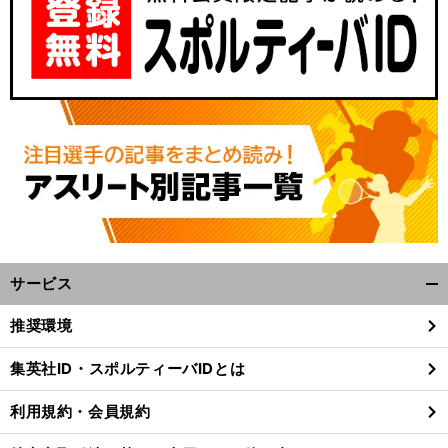
サービス
開
く/
推奨環境
閉
じ
集英社ID・スポルティーバIDとは
る
利用規約・会員規約