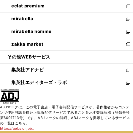
ン
ウ
し
eclat premium
く
で
ド
ィ
い
新
開
ウ
ン
ウ
し
mirabella
く
で
ド
ィ
い
新
開
ウ
ン
ウ
し
mirabella homme
く
で
ド
ィ
い
新
開
ウ
ン
ウ
し
zakka market
く
で
ド
ィ
い
新
開
ウ
ン
ウ
し
その他WEBサービス
く
で
ド
ィ
い
開
ウ
ン
ウ
集英社アドナビ
く
で
ド
ィ
新
開
ウ
ン
し
集英社エディターズ・ラボ
く
で
ド
い
新
開
ウ
ウ
し
く
で
ィ
い
開
ン
ウ
ABJマークは、この電子書店・電子書籍配信サービスが、著作権者からコンテ
く
ド
ィ
ンツ使用許諾を得た正規版配信サービスであることを示す登録商標（登録番号
ウ
ン
第6091713号）です。ABJマークの詳細、ABJマークを掲示しているサービス
で
ド
の一覧はこちら。
開
ウ
https://aebs.or.jp/
新