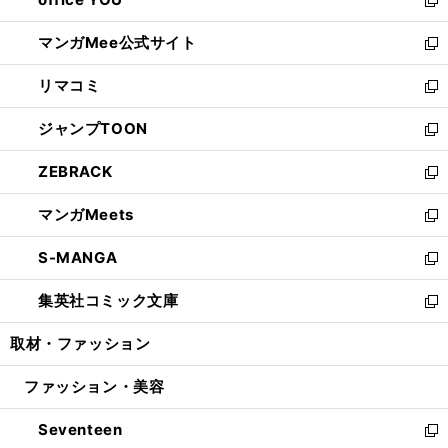
で
ィ
い
新
開
ン
ウ
し
マンガMee公式サイト
く
ド
ィ
い
新
ウ
ン
ウ
し
リマコミ
で
ド
ィ
い
新
開
ウ
ン
ウ
し
ジャンプTOON
く
で
ド
ィ
い
新
開
ウ
ン
ウ
し
ZEBRACK
く
で
ド
ィ
い
新
開
ウ
ン
ウ
し
マンガMeets
く
で
ド
ィ
い
新
開
ウ
ン
ウ
し
S-MANGA
く
で
ド
ィ
い
新
開
ウ
ン
ウ
し
集英社コミック文庫
く
で
ド
ィ
い
新
開
ウ
ン
ウ
し
取材・ファッション
く
で
ド
ィ
い
開
ウ
ン
ウ
ファッション・美容
く
で
ド
ィ
開
ウ
ン
Seventeen
く
で
ド
新