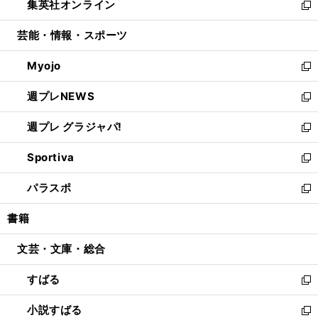
集英社オンライン
く
で
ド
ィ
い
新
開
ウ
ン
ウ
し
芸能・情報・スポーツ
く
で
ド
ィ
い
開
ウ
ン
ウ
Myojo
く
で
ド
ィ
新
開
ウ
ン
し
週プレNEWS
く
で
ド
い
新
開
ウ
ウ
し
週プレ グラジャパ!
く
で
ィ
い
新
開
ン
ウ
し
Sportiva
く
ド
ィ
い
新
ウ
ン
ウ
し
パラスポ
で
ド
ィ
い
新
開
ウ
ン
ウ
し
書籍
く
で
ド
ィ
い
開
ウ
ン
ウ
文芸・文庫・総合
く
で
ド
ィ
開
ウ
ン
すばる
く
で
ド
新
開
ウ
し
小説すばる
く
で
い
新