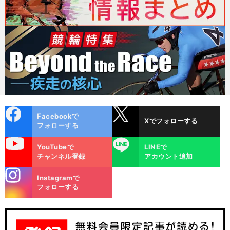
cebo
X
Facebookで
Xでフォローする
ok
フォローする
uTube
LINE
YouTubeで
LINEで
チャンネル登録
アカウント追加
stagra
Instagramで
m
フォローする