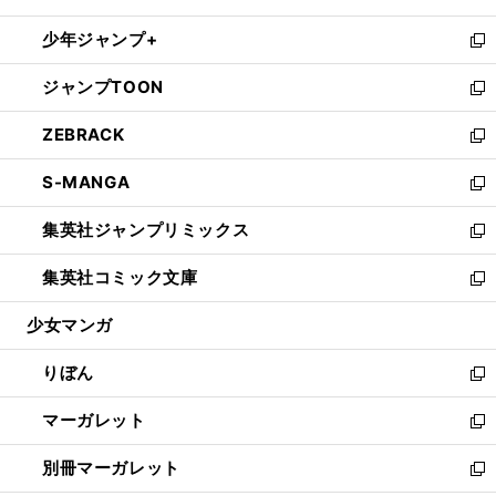
開
ウ
ン
ウ
し
少年ジャンプ+
く
で
ド
ィ
い
新
開
ウ
ン
ウ
し
ジャンプTOON
く
で
ド
ィ
い
新
開
ウ
ン
ウ
し
ZEBRACK
く
で
ド
ィ
い
新
開
ウ
ン
ウ
し
S-MANGA
く
で
ド
ィ
い
新
開
ウ
ン
ウ
し
集英社ジャンプリミックス
く
で
ド
ィ
い
新
開
ウ
ン
ウ
し
集英社コミック文庫
く
で
ド
ィ
い
新
開
ウ
ン
ウ
し
少女マンガ
く
で
ド
ィ
い
開
ウ
ン
ウ
りぼん
く
で
ド
ィ
新
開
ウ
ン
し
マーガレット
く
で
ド
い
新
開
ウ
ウ
し
別冊マーガレット
く
で
ィ
い
新
開
ン
ウ