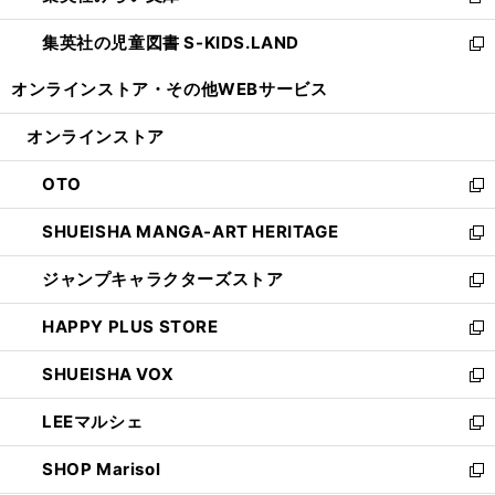
新
開
ウ
ン
し
集英社の児童図書 S-KIDS.LAND
く
で
ド
い
新
開
ウ
ウ
し
オンラインストア・
その他WEBサービス
く
で
ィ
い
開
ン
ウ
オンラインストア
く
ド
ィ
ウ
ン
OTO
で
ド
新
開
ウ
し
SHUEISHA MANGA-ART HERITAGE
く
で
い
新
開
ウ
し
ジャンプキャラクターズストア
く
ィ
い
新
ン
ウ
し
HAPPY PLUS STORE
ド
ィ
い
新
ウ
ン
ウ
し
SHUEISHA VOX
で
ド
ィ
い
新
開
ウ
ン
ウ
し
LEEマルシェ
く
で
ド
ィ
い
新
開
ウ
ン
ウ
し
SHOP Marisol
く
で
ド
ィ
い
新
開
ウ