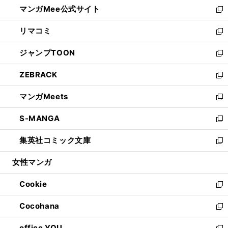
し
マンガMee公式サイト
く
ド
ィ
い
新
ウ
ン
ウ
し
リマコミ
で
ド
ィ
い
新
開
ウ
ン
ウ
し
ジャンプTOON
く
で
ド
ィ
い
新
開
ウ
ン
ウ
し
ZEBRACK
く
で
ド
ィ
い
新
開
ウ
ン
ウ
し
マンガMeets
く
で
ド
ィ
い
新
開
ウ
ン
ウ
し
S-MANGA
く
で
ド
ィ
い
新
開
ウ
ン
ウ
し
集英社コミック文庫
く
で
ド
ィ
い
新
開
ウ
ン
ウ
し
女性マンガ
く
で
ド
ィ
い
開
ウ
ン
ウ
Cookie
く
で
ド
ィ
新
開
ウ
ン
し
Cocohana
く
で
ド
い
新
開
ウ
ウ
し
office YOU
く