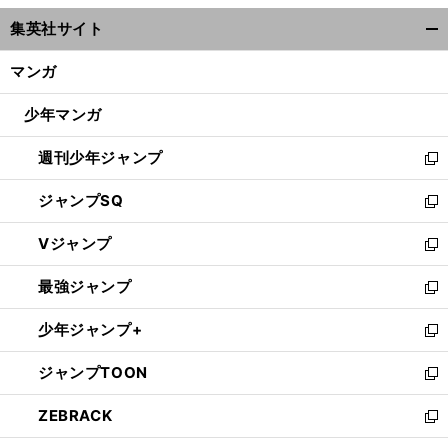
ウ
集英社サイト
ィ
開
ン
く/
マンガ
ド
閉
ウ
じ
少年マンガ
で
る
開
週刊少年ジャンプ
く
新
し
ジャンプSQ
い
新
ウ
し
Vジャンプ
ィ
い
新
ン
ウ
し
最強ジャンプ
ド
ィ
い
新
ウ
ン
ウ
し
少年ジャンプ+
で
ド
ィ
い
新
開
ウ
ン
ウ
し
ジャンプTOON
く
で
ド
ィ
い
新
開
ウ
ン
ウ
し
ZEBRACK
く
で
ド
ィ
い
新
開
ウ
ン
ウ
し