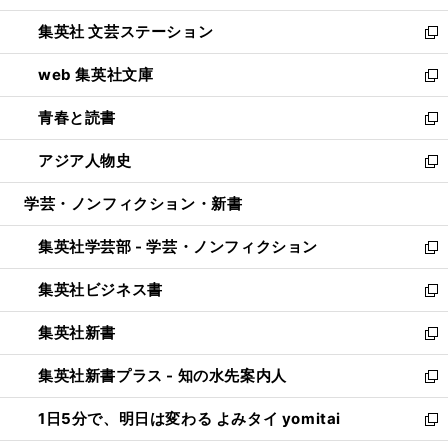
開
ウ
し
集英社 文芸ステーション
く
ィ
い
新
ン
ウ
し
web 集英社文庫
ド
ィ
い
新
ウ
ン
ウ
し
青春と読書
で
ド
ィ
い
新
開
ウ
ン
ウ
し
アジア人物史
く
で
ド
ィ
い
新
開
ウ
ン
ウ
し
学芸・ノンフィクション・新書
く
で
ド
ィ
い
開
ウ
ン
ウ
集英社学芸部 - 学芸・ノンフィクション
く
で
ド
ィ
新
開
ウ
ン
し
集英社ビジネス書
く
で
ド
い
新
開
ウ
ウ
し
集英社新書
く
で
ィ
い
新
開
ン
ウ
し
集英社新書プラス - 知の水先案内人
く
ド
ィ
い
新
ウ
ン
ウ
し
1日5分で、明日は変わる よみタイ yomitai
で
ド
ィ
い
新
開
ウ
ン
ウ
し