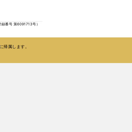
ウ
い
で
ウ
開
ィ
く
号 第6091713号）
ン
ド
ウ
で
に帰属します。
開
く