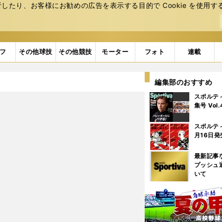
たり、お客様にお勧めの広告を表⽰する⽬的で Cookie を使⽤す
フ
その他球技
その他競技
モーター
フォト
連載
編集部のおすすめ
スポルテ
集号 Vol
スポルテ
月16日発
最新記事
プッシュ
いて