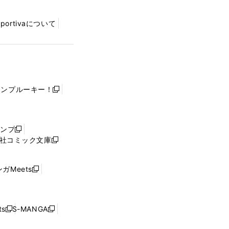
Sportivaについて
ャンプルーキー！
新
し
い
ウ
ャンプ
新
ィ
社コミック文庫
し
新
ン
い
し
ド
ウ
い
ウ
ガMeets
新
ィ
ウ
で
し
ン
ィ
開
い
ド
ン
く
ウ
ウ
ド
s
S-MANGA
新
新
ィ
で
ウ
し
し
ン
開
で