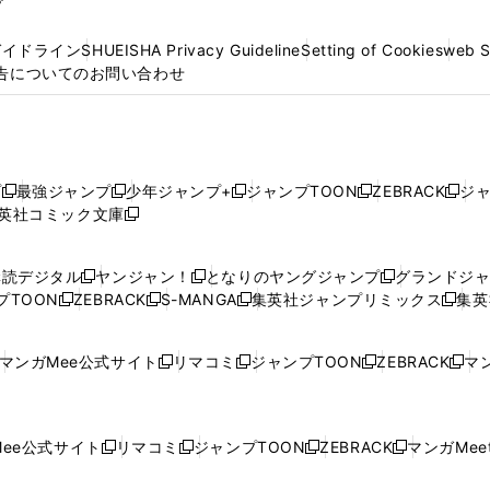
プ
ガイドライン
SHUEISHA Privacy Guideline
Setting of Cookies
web 
告についてのお問い合わせ
プ
最強ジャンプ
少年ジャンプ+
ジャンプTOON
ZEBRACK
ジ
新
新
新
新
新
英社コミック文庫
し
新
し
し
し
し
い
い
し
い
い
い
ウ
ウ
い
ウ
ウ
ウ
購読デジタル
ヤンジャン！
となりのヤングジャンプ
グランドジ
新
新
新
ィ
ィ
ウ
ィ
ィ
ィ
プTOON
ZEBRACK
S-MANGA
集英社ジャンプリミックス
集英
新
し
新
し
新
し
新
ン
ン
ィ
ン
ン
ン
し
い
し
い
し
い
し
ド
ド
ン
ド
ド
ド
い
ウ
い
ウ
い
ウ
い
ウ
ウ
ド
ウ
ウ
ウ
マンガMee公式サイト
リマコミ
ジャンプTOON
ZEBRACK
マン
新
新
新
新
ウ
ィ
ウ
ィ
ウ
ィ
ウ
で
で
ウ
で
で
で
し
し
し
し
し
ィ
ン
ィ
ン
ィ
ン
ィ
開
開
で
開
開
開
い
い
い
い
い
ン
ド
ン
ド
ン
ド
ン
く
く
開
く
く
く
ウ
ウ
ウ
ウ
ウ
ド
ウ
ド
ウ
ド
ウ
ド
ee公式サイト
リマコミ
ジャンプTOON
ZEBRACK
マンガMeet
く
新
新
新
新
ィ
ィ
ィ
ィ
ィ
ウ
で
ウ
で
ウ
で
ウ
し
し
し
し
ン
ン
ン
ン
ン
で
開
で
開
で
開
で