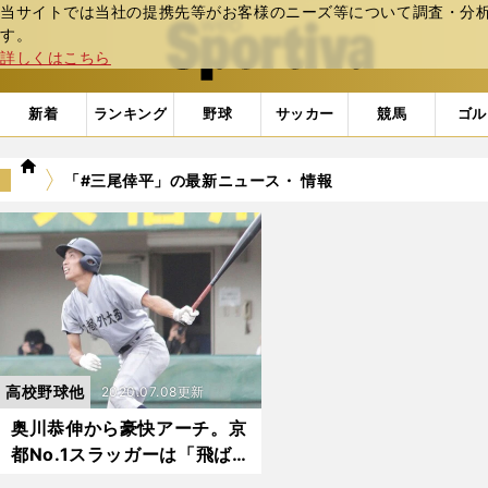
当サイトでは当社の提携先等がお客様のニーズ等について調査・分析し
web Sportiva (webスポルティーバ)
す。
詳しくはこちら
新着
ランキング
野球
サッカー
競馬
ゴル
we
「#三尾倖平」の最新ニュース・ 情報
b
ス
ポ
ル
テ
ィ
ー
バ
高校野球他
2020.07.08更新
奥川恭伸から豪快アーチ。京
都No.1スラッガーは「飛ばす
力が増した」