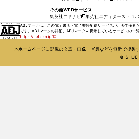
ィ
ウ
い
し
し
ン
その他WEBサービス
で
ウ
い
い
ド
集英社アドナビ
集英社エディターズ・ラ
開
新
ィ
ウ
ウ
ウ
く
し
ABJマークは、この電子書店・電子書籍配信サービスが、著作権者か
ン
ィ
ィ
で
い
です。ABJマークの詳細、ABJマークを掲示しているサービスの一
ド
ン
ン
開
https://aebs.or.jp/
ウ
新
ウ
ド
ド
く
し
ィ
で
ウ
ウ
い
本ホームページに記載の文章・画像・写真などを無断で複製す
ン
開
で
で
ウ
ド
© SHUEIS
ィ
く
開
開
ン
ウ
く
く
ド
で
ウ
開
で
開
く
く