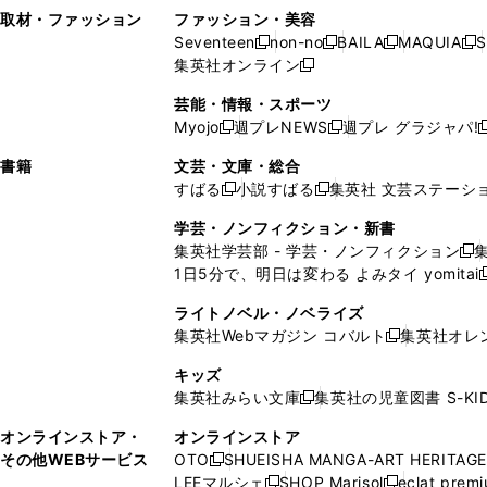
い
し
い
い
ド
ン
ド
ン
取材・ファッション
ファッション・美容
開
く
開
ウ
い
ウ
ウ
ウ
ド
ウ
ド
Seventeen
non-no
BAILA
MAQUIA
S
く
く
新
新
新
新
ィ
ウ
ィ
ィ
で
ウ
で
ウ
集英社オンライン
し
新
し
し
し
ン
ィ
ン
ン
開
で
開
で
い
し
い
い
い
ド
ン
ド
ド
芸能・情報・スポーツ
く
開
く
開
ウ
い
ウ
ウ
ウ
ウ
ド
ウ
ウ
Myojo
週プレNEWS
週プレ グラジャパ!
く
く
新
新
新
ィ
ウ
ィ
ィ
ィ
で
ウ
で
で
し
し
ン
ィ
ン
ン
ン
書籍
文芸・文庫・総合
開
で
開
開
い
い
ド
ン
ド
ド
ド
すばる
小説すばる
集英社 文芸ステーシ
く
開
く
く
新
新
ウ
ウ
ウ
ド
ウ
ウ
ウ
く
し
し
ィ
ィ
学芸・ノンフィクション・新書
で
ウ
で
で
で
い
い
ン
ン
集英社学芸部 - 学芸・ノンフィクション
開
で
開
開
開
新
ウ
ウ
ド
ド
1日5分で、明日は変わる よみタイ yomitai
く
開
く
く
く
し
新
ィ
ィ
ウ
ウ
く
い
ン
ン
ライトノベル・ノベライズ
で
で
ウ
ド
ド
集英社Webマガジン コバルト
集英社オレ
開
開
新
ィ
ウ
ウ
く
く
し
ン
キッズ
で
で
い
ド
集英社みらい文庫
集英社の児童図書 S-KID
開
開
新
ウ
ウ
く
く
し
ィ
オンラインストア・
オンラインストア
で
い
ン
その他WEBサービス
OTO
SHUEISHA MANGA-ART HERITAGE
開
新
ウ
ド
LEEマルシェ
SHOP Marisol
eclat prem
く
し
新
新