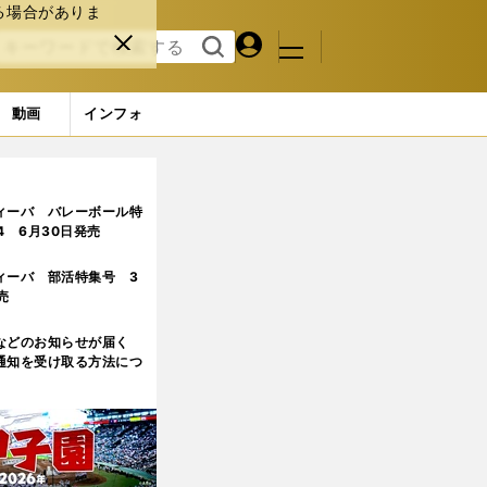
る場合がありま
マイペ
閉じ
検索
メニュ
ー
る
す
ジ
る
動画
インフォ
ィーバ バレーボール特
.4 6月30日発売
ィーバ 部活特集号 3
売
などのお知らせが届く
通知を受け取る方法につ