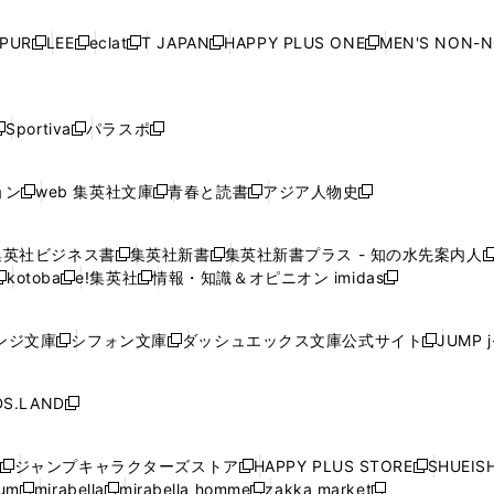
い
い
い
い
ド
ド
ド
ド
ド
開
く
開
く
開
く
開
ウ
ウ
ウ
ウ
ウ
ウ
ウ
ウ
ウ
PUR
LEE
eclat
T JAPAN
HAPPY PLUS ONE
MEN'S NON-
く
く
く
く
新
新
新
新
新
ィ
ィ
ィ
ィ
で
で
で
で
で
し
し
し
し
し
ン
ン
ン
ン
開
開
開
開
開
い
い
い
い
い
ド
ド
ド
ド
く
く
く
く
く
ウ
ウ
ウ
ウ
ウ
ウ
ウ
ウ
ウ
Sportiva
パラスポ
新
新
ィ
ィ
ィ
ィ
ィ
で
で
で
で
し
し
し
ン
ン
ン
ン
ン
開
開
開
開
い
い
い
ド
ド
ド
ド
ド
ョン
web 集英社文庫
青春と読書
アジア人物史
く
く
く
く
新
新
新
新
ウ
ウ
ウ
ウ
ウ
ウ
ウ
ウ
し
し
し
し
ィ
ィ
ィ
で
で
で
で
で
い
い
い
い
ン
ン
ン
集英社ビジネス書
集英社新書
集英社新書プラス - 知の水先案内人
開
開
開
開
開
新
新
新
ウ
ウ
ウ
ウ
ド
ド
ド
kotoba
e!集英社
情報・知識＆オピニオン imidas
く
く
く
く
く
新
し
新
し
新
ィ
ィ
ィ
ィ
ウ
ウ
ウ
し
し
い
し
い
し
ン
ン
ン
ン
で
で
で
い
い
ウ
い
ウ
い
ド
ド
ド
ド
ンジ文庫
シフォン文庫
ダッシュエックス文庫公式サイト
JUMP 
開
開
開
新
新
新
ウ
ウ
ィ
ウ
ィ
ウ
ウ
ウ
ウ
ウ
く
く
く
し
し
し
ィ
ィ
ン
ィ
ン
ィ
で
で
で
で
い
い
い
ン
ン
ド
ン
ド
ン
S.LAND
開
開
開
開
新
ウ
ウ
ウ
ド
ド
ウ
ド
ウ
ド
く
く
く
く
し
ィ
ィ
ィ
ウ
ウ
で
ウ
で
ウ
い
ン
ン
ン
ジャンプキャラクターズストア
HAPPY PLUS STORE
SHUEIS
で
で
開
で
開
で
新
新
新
ウ
ド
ド
ド
ium
mirabella
mirabella homme
zakka market
開
開
く
開
く
開
し
新
新
新
し
新
し