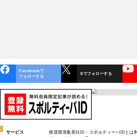
ebo
X
YouTube
Facebookで
Xでフォローする
ok
フォローする
サービス
推奨環境
集英社ID・スポルティーバIDとは