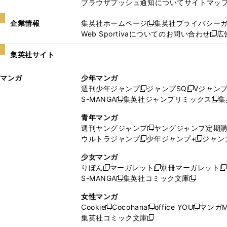
ブラウザプッシュ通知について
サイトマッ
企業情報
集英社ホームページ
集英社プライバシー
新
Web Sportivaについてのお問い合わせ
広
し
新
い
し
集英社サイト
ウ
い
ィ
ウ
マンガ
少年マンガ
ン
ィ
週刊少年ジャンプ
ジャンプSQ
Vジャン
ド
ン
新
新
S-MANGA
集英社ジャンプリミックス
集
ウ
ド
新
し
し
新
で
ウ
し
い
い
し
青年マンガ
開
で
い
ウ
ウ
い
週刊ヤングジャンプ
ヤングジャンプ定期
新
く
開
ウ
ィ
ィ
ウ
ウルトラジャンプ
少年ジャンプ+
ジャン
新
し
新
く
ィ
ン
ン
ィ
し
い
し
ン
ド
ド
ン
少女マンガ
い
ウ
い
ド
ウ
ウ
ド
りぼん
マーガレット
別冊マーガレット
新
新
新
ウ
ィ
ウ
ウ
で
で
ウ
S-MANGA
集英社コミック文庫
し
新
し
新
ィ
ン
ィ
で
開
開
で
い
し
い
し
ン
ド
ン
女性マンガ
開
く
く
開
ウ
い
ウ
い
ド
ウ
ド
Cookie
Cocohana
office YOU
マンガM
く
く
新
新
新
ィ
ウ
ィ
ウ
ウ
で
ウ
集英社コミック文庫
し
新
し
し
ン
ィ
ン
ィ
で
開
で