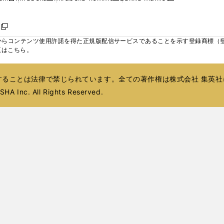
ィ
ウ
ウ
ウ
く
く
く
く
い
し
し
い
し
し
い
ン
で
で
で
ウ
い
い
ウ
い
い
ウ
ド
ボ
開
開
開
新
ィ
ウ
ウ
ィ
ウ
ウ
ィ
ウ
く
く
く
し
らコンテンツ使用許諾を得た正規版配信サービスであることを示す登録商標（登録番
ン
ィ
ィ
ン
ィ
ィ
ン
で
い
覧はこちら。
ド
ン
ン
ド
ン
ン
ド
開
ウ
ウ
ド
ド
ウ
ド
ド
ウ
く
ィ
で
ウ
ウ
で
ウ
ウ
で
ることは法律で禁じられています。全ての著作権は株式会社 集英社
ン
開
で
で
開
で
で
開
ド
HA Inc. All Rights Reserved.
く
開
開
く
開
開
く
ウ
く
く
く
く
で
開
く