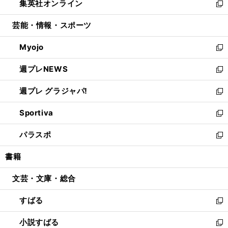
集英社オンライン
く
で
ド
ィ
い
新
開
ウ
ン
ウ
し
芸能・情報・スポーツ
く
で
ド
ィ
い
開
ウ
ン
ウ
Myojo
く
で
ド
ィ
新
開
ウ
ン
し
週プレNEWS
く
で
ド
い
新
開
ウ
ウ
し
週プレ グラジャパ!
く
で
ィ
い
新
開
ン
ウ
し
Sportiva
く
ド
ィ
い
新
ウ
ン
ウ
し
パラスポ
で
ド
ィ
い
新
開
ウ
ン
ウ
し
書籍
く
で
ド
ィ
い
開
ウ
ン
ウ
文芸・文庫・総合
く
で
ド
ィ
開
ウ
ン
すばる
く
で
ド
新
開
ウ
し
小説すばる
く
で
い
新