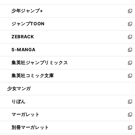
開
ウ
ン
ウ
し
少年ジャンプ+
く
で
ド
ィ
い
新
開
ウ
ン
ウ
し
ジャンプTOON
く
で
ド
ィ
い
新
開
ウ
ン
ウ
し
ZEBRACK
く
で
ド
ィ
い
新
開
ウ
ン
ウ
し
S-MANGA
く
で
ド
ィ
い
新
開
ウ
ン
ウ
し
集英社ジャンプリミックス
く
で
ド
ィ
い
新
開
ウ
ン
ウ
し
集英社コミック文庫
く
で
ド
ィ
い
新
開
ウ
ン
ウ
し
少女マンガ
く
で
ド
ィ
い
開
ウ
ン
ウ
りぼん
く
で
ド
ィ
新
開
ウ
ン
し
マーガレット
く
で
ド
い
新
開
ウ
ウ
し
別冊マーガレット
く
で
ィ
い
新
開
ン
ウ