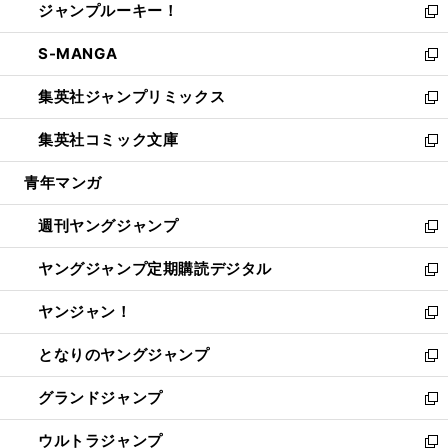
ジャンプルーキー！
く
で
ド
ィ
い
新
開
ウ
ン
ウ
し
S-MANGA
く
で
ド
ィ
い
新
開
ウ
ン
ウ
し
集英社ジャンプリミックス
く
で
ド
ィ
い
新
開
ウ
ン
ウ
し
集英社コミック文庫
く
で
ド
ィ
い
新
開
ウ
ン
ウ
し
青年マンガ
く
で
ド
ィ
い
開
ウ
ン
ウ
週刊ヤングジャンプ
く
で
ド
ィ
新
開
ウ
ン
し
ヤングジャンプ定期購読デジタル
く
で
ド
い
新
開
ウ
ウ
し
ヤンジャン！
く
で
ィ
い
新
開
ン
ウ
し
となりのヤングジャンプ
く
ド
ィ
い
新
ウ
ン
ウ
し
グランドジャンプ
で
ド
ィ
い
新
開
ウ
ン
ウ
し
ウルトラジャンプ
く
で
ド
ィ
い
新