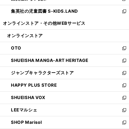
新
開
ウ
ン
し
集英社の児童図書 S-KIDS.LAND
く
で
ド
い
新
開
ウ
ウ
し
オンラインストア・
その他WEBサービス
く
で
ィ
い
開
ン
ウ
オンラインストア
く
ド
ィ
ウ
ン
OTO
で
ド
新
開
ウ
し
SHUEISHA MANGA-ART HERITAGE
く
で
い
新
開
ウ
し
ジャンプキャラクターズストア
く
ィ
い
新
ン
ウ
し
HAPPY PLUS STORE
ド
ィ
い
新
ウ
ン
ウ
し
SHUEISHA VOX
で
ド
ィ
い
新
開
ウ
ン
ウ
し
LEEマルシェ
く
で
ド
ィ
い
新
開
ウ
ン
ウ
し
SHOP Marisol
く
で
ド
ィ
い
新
開
ウ