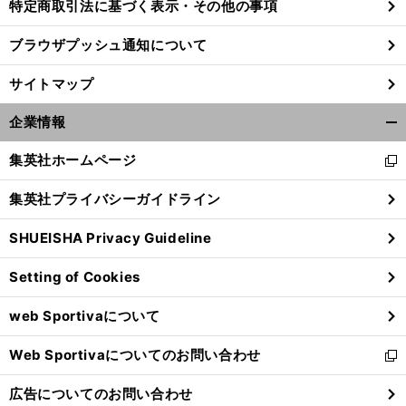
特定商取引法に基づく表示・その他の事項
ブラウザプッシュ通知について
サイトマップ
企業情報
開
く/
集英社ホームページ
新
閉
し
じ
集英社プライバシーガイドライン
い
る
ウ
SHUEISHA Privacy Guideline
ィ
ン
Setting of Cookies
ド
ウ
web Sportivaについて
で
開
Web Sportivaについてのお問い合わせ
く
新
し
広告についてのお問い合わせ
い