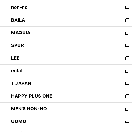
開
ウ
し
non-no
く
で
い
新
開
ウ
し
BAILA
く
ィ
い
新
ン
ウ
し
MAQUIA
ド
ィ
い
新
ウ
ン
ウ
し
SPUR
で
ド
ィ
い
新
開
ウ
ン
ウ
し
LEE
く
で
ド
ィ
い
新
開
ウ
ン
ウ
し
eclat
く
で
ド
ィ
い
新
開
ウ
ン
ウ
し
T JAPAN
く
で
ド
ィ
い
新
開
ウ
ン
ウ
し
HAPPY PLUS ONE
く
で
ド
ィ
い
新
開
ウ
ン
ウ
し
MEN'S NON-NO
く
で
ド
ィ
い
新
開
ウ
ン
ウ
し
UOMO
く
で
ド
ィ
い
新
開
ウ
ン
ウ
し