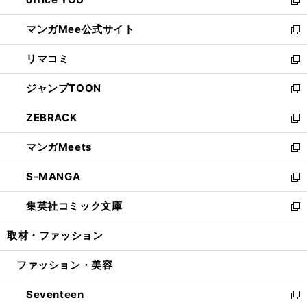
で
ィ
い
新
開
ン
ウ
し
マンガMee公式サイト
く
ド
ィ
い
新
ウ
ン
ウ
し
リマコミ
で
ド
ィ
い
新
開
ウ
ン
ウ
し
ジャンプTOON
く
で
ド
ィ
い
新
開
ウ
ン
ウ
し
ZEBRACK
く
で
ド
ィ
い
新
開
ウ
ン
ウ
し
マンガMeets
く
で
ド
ィ
い
新
開
ウ
ン
ウ
し
S-MANGA
く
で
ド
ィ
い
新
開
ウ
ン
ウ
し
集英社コミック文庫
く
で
ド
ィ
い
新
開
ウ
ン
ウ
し
取材・ファッション
く
で
ド
ィ
い
開
ウ
ン
ウ
ファッション・美容
く
で
ド
ィ
開
ウ
ン
Seventeen
く
で
ド
新