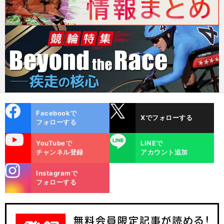
cebo
X
Facebookで
Xでフォローする
ok
フォローする
uTube
LINE
YouTubeで
LINEで
チャンネル登録
アカウント追加
stagra
Instagramで
m
フォローする