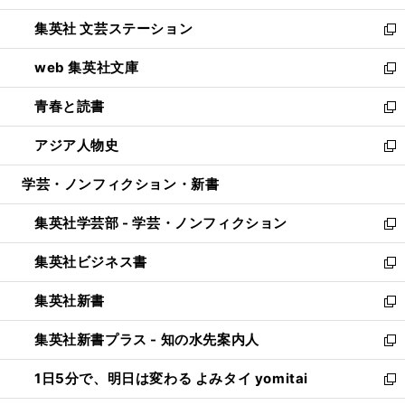
開
ウ
し
集英社 文芸ステーション
く
ィ
い
新
ン
ウ
し
web 集英社文庫
ド
ィ
い
新
ウ
ン
ウ
し
青春と読書
で
ド
ィ
い
新
開
ウ
ン
ウ
し
アジア人物史
く
で
ド
ィ
い
新
開
ウ
ン
ウ
し
学芸・ノンフィクション・新書
く
で
ド
ィ
い
開
ウ
ン
ウ
集英社学芸部 - 学芸・ノンフィクション
く
で
ド
ィ
新
開
ウ
ン
し
集英社ビジネス書
く
で
ド
い
新
開
ウ
ウ
し
集英社新書
く
で
ィ
い
新
開
ン
ウ
し
集英社新書プラス - 知の水先案内人
く
ド
ィ
い
新
ウ
ン
ウ
し
1日5分で、明日は変わる よみタイ yomitai
で
ド
ィ
い
新
開
ウ
ン
ウ
し