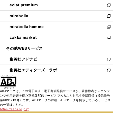
ン
ウ
し
eclat premium
く
で
ド
ィ
い
新
開
ウ
ン
ウ
し
mirabella
く
で
ド
ィ
い
新
開
ウ
ン
ウ
し
mirabella homme
く
で
ド
ィ
い
新
開
ウ
ン
ウ
し
zakka market
く
で
ド
ィ
い
新
開
ウ
ン
ウ
し
その他WEBサービス
く
で
ド
ィ
い
開
ウ
ン
ウ
集英社アドナビ
く
で
ド
ィ
新
開
ウ
ン
し
集英社エディターズ・ラボ
く
で
ド
い
新
開
ウ
ウ
し
く
で
ィ
い
開
ン
ウ
ABJマークは、この電子書店・電子書籍配信サービスが、著作権者からコンテ
く
ド
ィ
ンツ使用許諾を得た正規版配信サービスであることを示す登録商標（登録番号
ウ
ン
第6091713号）です。ABJマークの詳細、ABJマークを掲示しているサービス
で
ド
の一覧はこちら。
開
ウ
https://aebs.or.jp/
新