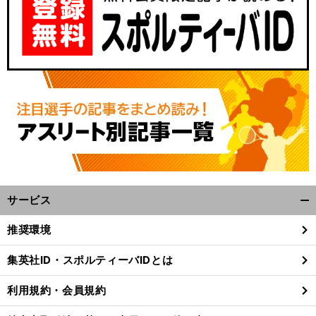
サービス
開
く/
推奨環境
閉
じ
集英社ID・スポルティーバIDとは
る
利用規約・会員規約