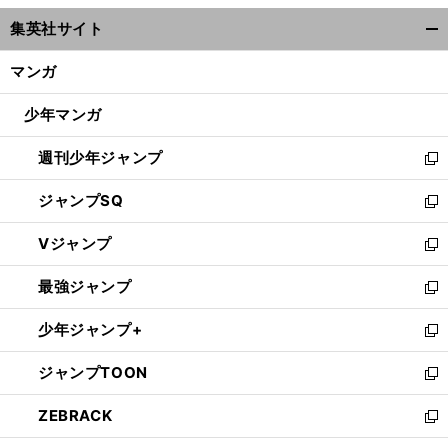
ウ
集英社サイト
ィ
開
ン
く/
マンガ
ド
閉
ウ
じ
少年マンガ
で
る
開
週刊少年ジャンプ
く
新
し
ジャンプSQ
い
新
ウ
し
Vジャンプ
ィ
い
新
ン
ウ
し
最強ジャンプ
ド
ィ
い
新
ウ
ン
ウ
し
少年ジャンプ+
で
ド
ィ
い
新
開
ウ
ン
ウ
し
ジャンプTOON
く
で
ド
ィ
い
新
開
ウ
ン
ウ
し
ZEBRACK
く
で
ド
ィ
い
新
開
ウ
ン
ウ
し