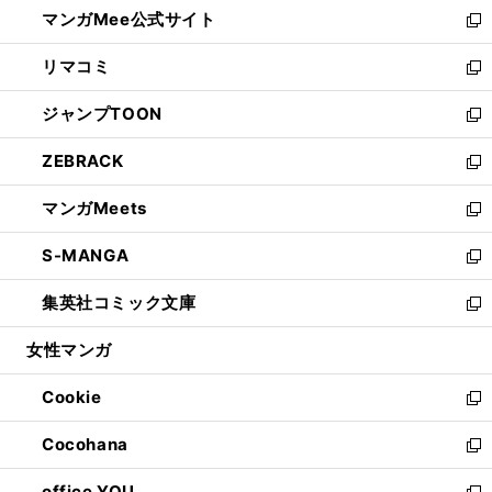
し
マンガMee公式サイト
く
ド
ィ
い
新
ウ
ン
ウ
し
リマコミ
で
ド
ィ
い
新
開
ウ
ン
ウ
し
ジャンプTOON
く
で
ド
ィ
い
新
開
ウ
ン
ウ
し
ZEBRACK
く
で
ド
ィ
い
新
開
ウ
ン
ウ
し
マンガMeets
く
で
ド
ィ
い
新
開
ウ
ン
ウ
し
S-MANGA
く
で
ド
ィ
い
新
開
ウ
ン
ウ
し
集英社コミック文庫
く
で
ド
ィ
い
新
開
ウ
ン
ウ
し
女性マンガ
く
で
ド
ィ
い
開
ウ
ン
ウ
Cookie
く
で
ド
ィ
新
開
ウ
ン
し
Cocohana
く
で
ド
い
新
開
ウ
ウ
し
office YOU
く