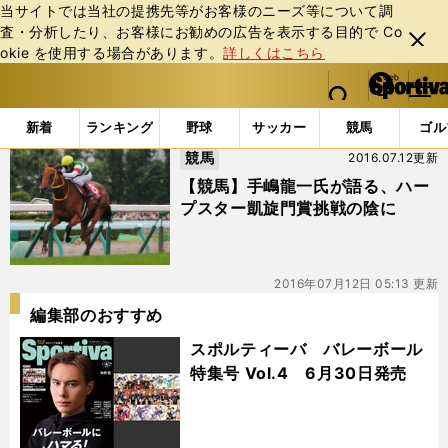
当サイトでは当社の提携先等がお客様のニーズ等について調
査・分析したり、お客様にお勧めの広告を表⽰する⽬的で Co
閉じ
okie を使⽤する場合があります。
詳しくはこちら
る
マイペ
web Sportiva (webスポルティーバ)
検索
メニュ
we
ー
「#ロンシャン」の最新ニュース・ 情報
b
ジ
新着
ランキング
野球
サッカー
競馬
ゴル
ス
競馬
2016.07.12更新
ポ
ル
【競馬】手嶋龍一氏が語る、ハー
テ
プスター凱旋門賞挑戦の陰に
ィ
ー
バ
2016年07月12日 05:13 更新
編集部のおすすめ
スポルティーバ バレーボール
特集号 Vol.4 6月30日発売