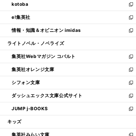
kotoba
く
で
ド
ィ
い
新
開
ウ
ン
ウ
し
e!集英社
く
で
ド
ィ
い
新
開
ウ
ン
ウ
し
情報・知識＆オピニオン imidas
く
で
ド
ィ
い
新
開
ウ
ン
ウ
し
ライトノベル・ノベライズ
く
で
ド
ィ
い
開
ウ
ン
ウ
集英社Webマガジン コバルト
く
で
ド
ィ
新
開
ウ
ン
し
集英社オレンジ文庫
く
で
ド
い
新
開
ウ
ウ
し
シフォン文庫
く
で
ィ
い
新
開
ン
ウ
し
ダッシュエックス文庫公式サイト
く
ド
ィ
い
新
ウ
ン
ウ
し
JUMP j-BOOKS
で
ド
ィ
い
新
開
ウ
ン
ウ
し
キッズ
く
で
ド
ィ
い
開
ウ
ン
ウ
集英社みらい文庫
く
で
ド
ィ