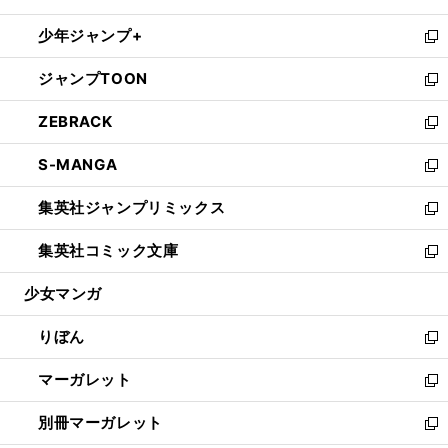
開
ウ
ン
ウ
し
少年ジャンプ+
く
で
ド
ィ
い
新
開
ウ
ン
ウ
し
ジャンプTOON
く
で
ド
ィ
い
新
開
ウ
ン
ウ
し
ZEBRACK
く
で
ド
ィ
い
新
開
ウ
ン
ウ
し
S-MANGA
く
で
ド
ィ
い
新
開
ウ
ン
ウ
し
集英社ジャンプリミックス
く
で
ド
ィ
い
新
開
ウ
ン
ウ
し
集英社コミック文庫
く
で
ド
ィ
い
新
開
ウ
ン
ウ
し
少女マンガ
く
で
ド
ィ
い
開
ウ
ン
ウ
りぼん
く
で
ド
ィ
新
開
ウ
ン
し
マーガレット
く
で
ド
い
新
開
ウ
ウ
し
別冊マーガレット
く
で
ィ
い
新
開
ン
ウ