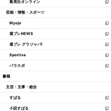
集英社オンライン
く
で
ド
ィ
い
新
開
ウ
ン
ウ
し
芸能・情報・スポーツ
く
で
ド
ィ
い
開
ウ
ン
ウ
Myojo
く
で
ド
ィ
新
開
ウ
ン
し
週プレNEWS
く
で
ド
い
新
開
ウ
ウ
し
週プレ グラジャパ!
く
で
ィ
い
新
開
ン
ウ
し
Sportiva
く
ド
ィ
い
新
ウ
ン
ウ
し
パラスポ
で
ド
ィ
い
新
開
ウ
ン
ウ
し
書籍
く
で
ド
ィ
い
開
ウ
ン
ウ
文芸・文庫・総合
く
で
ド
ィ
開
ウ
ン
すばる
く
で
ド
新
開
ウ
し
小説すばる
く
で
い
新