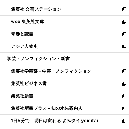
開
ウ
し
集英社 文芸ステーション
く
ィ
い
新
ン
ウ
し
web 集英社文庫
ド
ィ
い
新
ウ
ン
ウ
し
青春と読書
で
ド
ィ
い
新
開
ウ
ン
ウ
し
アジア人物史
く
で
ド
ィ
い
新
開
ウ
ン
ウ
し
学芸・ノンフィクション・新書
く
で
ド
ィ
い
開
ウ
ン
ウ
集英社学芸部 - 学芸・ノンフィクション
く
で
ド
ィ
新
開
ウ
ン
し
集英社ビジネス書
く
で
ド
い
新
開
ウ
ウ
し
集英社新書
く
で
ィ
い
新
開
ン
ウ
し
集英社新書プラス - 知の水先案内人
く
ド
ィ
い
新
ウ
ン
ウ
し
1日5分で、明日は変わる よみタイ yomitai
で
ド
ィ
い
新
開
ウ
ン
ウ
し