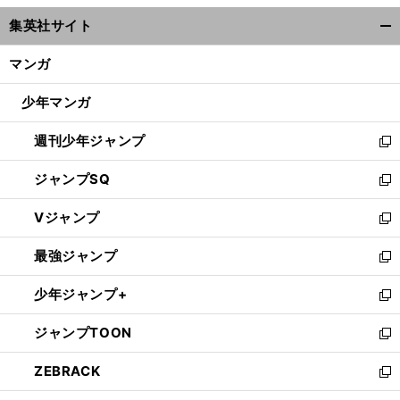
ウ
集英社サイト
ィ
開
ン
く/
マンガ
ド
閉
ウ
じ
少年マンガ
で
る
開
週刊少年ジャンプ
く
新
し
ジャンプSQ
い
新
ウ
し
Vジャンプ
ィ
い
新
ン
ウ
し
最強ジャンプ
ド
ィ
い
新
ウ
ン
ウ
し
少年ジャンプ+
で
ド
ィ
い
新
開
ウ
ン
ウ
し
ジャンプTOON
く
で
ド
ィ
い
新
開
ウ
ン
ウ
し
ZEBRACK
く
で
ド
ィ
い
新
開
ウ
ン
ウ
し