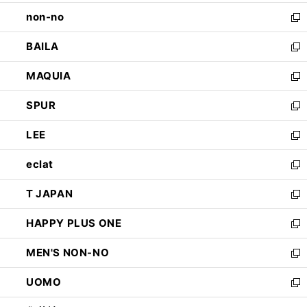
開
ウ
し
non-no
く
で
い
新
開
ウ
し
BAILA
く
ィ
い
新
ン
ウ
し
MAQUIA
ド
ィ
い
新
ウ
ン
ウ
し
SPUR
で
ド
ィ
い
新
開
ウ
ン
ウ
し
LEE
く
で
ド
ィ
い
新
開
ウ
ン
ウ
し
eclat
く
で
ド
ィ
い
新
開
ウ
ン
ウ
し
T JAPAN
く
で
ド
ィ
い
新
開
ウ
ン
ウ
し
HAPPY PLUS ONE
く
で
ド
ィ
い
新
開
ウ
ン
ウ
し
MEN'S NON-NO
く
で
ド
ィ
い
新
開
ウ
ン
ウ
し
UOMO
く
で
ド
ィ
い
新
開
ウ
ン
ウ
し