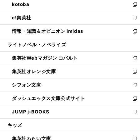
kotoba
く
で
ド
ィ
い
新
開
ウ
ン
ウ
し
e!集英社
く
で
ド
ィ
い
新
開
ウ
ン
ウ
し
情報・知識＆オピニオン imidas
く
で
ド
ィ
い
新
開
ウ
ン
ウ
し
ライトノベル・ノベライズ
く
で
ド
ィ
い
開
ウ
ン
ウ
集英社Webマガジン コバルト
く
で
ド
ィ
新
開
ウ
ン
し
集英社オレンジ文庫
く
で
ド
い
新
開
ウ
ウ
し
シフォン文庫
く
で
ィ
い
新
開
ン
ウ
し
ダッシュエックス文庫公式サイト
く
ド
ィ
い
新
ウ
ン
ウ
し
JUMP j-BOOKS
で
ド
ィ
い
新
開
ウ
ン
ウ
し
キッズ
く
で
ド
ィ
い
開
ウ
ン
ウ
集英社みらい文庫
く
で
ド
ィ