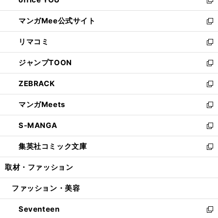
で
ィ
い
新
開
ン
ウ
し
マンガMee公式サイト
く
ド
ィ
い
新
ウ
ン
ウ
し
リマコミ
で
ド
ィ
い
新
開
ウ
ン
ウ
し
ジャンプTOON
く
で
ド
ィ
い
新
開
ウ
ン
ウ
し
ZEBRACK
く
で
ド
ィ
い
新
開
ウ
ン
ウ
し
マンガMeets
く
で
ド
ィ
い
新
開
ウ
ン
ウ
し
S-MANGA
く
で
ド
ィ
い
新
開
ウ
ン
ウ
し
集英社コミック文庫
く
で
ド
ィ
い
新
開
ウ
ン
ウ
し
取材・ファッション
く
で
ド
ィ
い
開
ウ
ン
ウ
ファッション・美容
く
で
ド
ィ
開
ウ
ン
Seventeen
く
で
ド
新