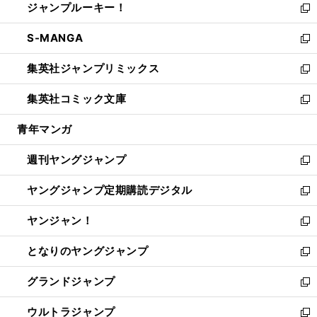
ジャンプルーキー！
く
で
ド
ィ
い
新
開
ウ
ン
ウ
し
S-MANGA
く
で
ド
ィ
い
新
開
ウ
ン
ウ
し
集英社ジャンプリミックス
く
で
ド
ィ
い
新
開
ウ
ン
ウ
し
集英社コミック文庫
く
で
ド
ィ
い
新
開
ウ
ン
ウ
し
青年マンガ
く
で
ド
ィ
い
開
ウ
ン
ウ
週刊ヤングジャンプ
く
で
ド
ィ
新
開
ウ
ン
し
ヤングジャンプ定期購読デジタル
く
で
ド
い
新
開
ウ
ウ
し
ヤンジャン！
く
で
ィ
い
新
開
ン
ウ
し
となりのヤングジャンプ
く
ド
ィ
い
新
ウ
ン
ウ
し
グランドジャンプ
で
ド
ィ
い
新
開
ウ
ン
ウ
し
ウルトラジャンプ
く
で
ド
ィ
い
新