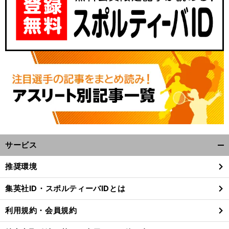
サービス
開
く/
推奨環境
閉
じ
集英社ID・スポルティーバIDとは
る
利用規約・会員規約