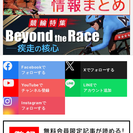
cebo
X
Facebookで
Xでフォローする
ok
フォローする
uTube
LINE
YouTubeで
LINEで
チャンネル登録
アカウント追加
stagra
Instagramで
m
フォローする