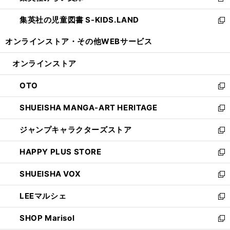
新
開
ウ
ン
し
集英社の児童図書 S-KIDS.LAND
く
で
ド
い
新
開
ウ
ウ
し
オンラインストア・
その他WEBサービス
く
で
ィ
い
開
ン
ウ
オンラインストア
く
ド
ィ
ウ
ン
OTO
で
ド
新
開
ウ
し
SHUEISHA MANGA-ART HERITAGE
く
で
い
新
開
ウ
し
ジャンプキャラクターズストア
く
ィ
い
新
ン
ウ
し
HAPPY PLUS STORE
ド
ィ
い
新
ウ
ン
ウ
し
SHUEISHA VOX
で
ド
ィ
い
新
開
ウ
ン
ウ
し
LEEマルシェ
く
で
ド
ィ
い
新
開
ウ
ン
ウ
し
SHOP Marisol
く
で
ド
ィ
い
新
開
ウ