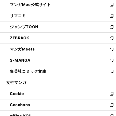
し
マンガMee公式サイト
く
ド
ィ
い
新
ウ
ン
ウ
し
リマコミ
で
ド
ィ
い
新
開
ウ
ン
ウ
し
ジャンプTOON
く
で
ド
ィ
い
新
開
ウ
ン
ウ
し
ZEBRACK
く
で
ド
ィ
い
新
開
ウ
ン
ウ
し
マンガMeets
く
で
ド
ィ
い
新
開
ウ
ン
ウ
し
S-MANGA
く
で
ド
ィ
い
新
開
ウ
ン
ウ
し
集英社コミック文庫
く
で
ド
ィ
い
新
開
ウ
ン
ウ
し
女性マンガ
く
で
ド
ィ
い
開
ウ
ン
ウ
Cookie
く
で
ド
ィ
新
開
ウ
ン
し
Cocohana
く
で
ド
い
新
開
ウ
ウ
し
office YOU
く