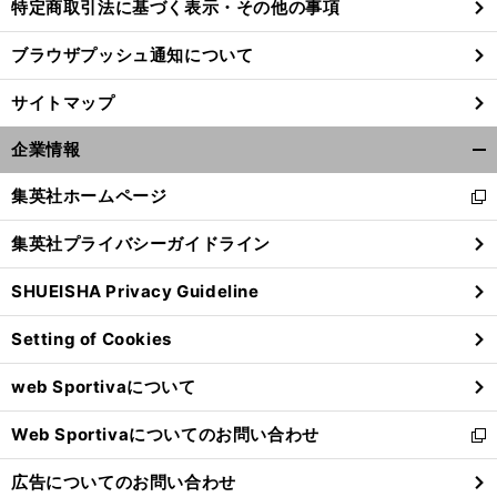
特定商取引法に基づく表示・その他の事項
ブラウザプッシュ通知について
サイトマップ
企業情報
開
く/
集英社ホームページ
新
閉
し
じ
集英社プライバシーガイドライン
い
る
ウ
SHUEISHA Privacy Guideline
ィ
ン
Setting of Cookies
ド
ウ
web Sportivaについて
で
開
Web Sportivaについてのお問い合わせ
く
新
し
広告についてのお問い合わせ
い