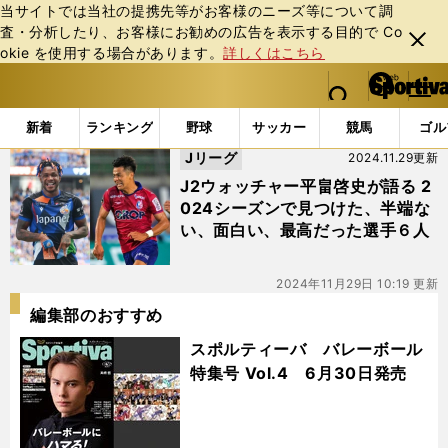
当サイトでは当社の提携先等がお客様のニーズ等について調
査・分析したり、お客様にお勧めの広告を表⽰する⽬的で Co
閉じ
okie を使⽤する場合があります。
詳しくはこちら
る
マイペ
web Sportiva (webスポルティーバ)
検索
メニュ
we
ー
「#ユーリ・ララ」の最新ニュース・ 情報
b
ジ
新着
ランキング
野球
サッカー
競馬
ゴル
ス
Jリーグ
2024.11.29更新
ポ
ル
J2ウォッチャー平畠啓史が語る 2
テ
024シーズンで見つけた、半端な
ィ
い、面白い、最高だった選手６人
ー
バ
2024年11月29日 10:19 更新
編集部のおすすめ
スポルティーバ バレーボール
特集号 Vol.4 6月30日発売