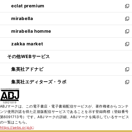
ン
ウ
し
eclat premium
く
で
ド
ィ
い
新
開
ウ
ン
ウ
し
mirabella
く
で
ド
ィ
い
新
開
ウ
ン
ウ
し
mirabella homme
く
で
ド
ィ
い
新
開
ウ
ン
ウ
し
zakka market
く
で
ド
ィ
い
新
開
ウ
ン
ウ
し
その他WEBサービス
く
で
ド
ィ
い
開
ウ
ン
ウ
集英社アドナビ
く
で
ド
ィ
新
開
ウ
ン
し
集英社エディターズ・ラボ
く
で
ド
い
新
開
ウ
ウ
し
く
で
ィ
い
開
ン
ウ
ABJマークは、この電子書店・電子書籍配信サービスが、著作権者からコンテ
く
ド
ィ
ンツ使用許諾を得た正規版配信サービスであることを示す登録商標（登録番号
ウ
ン
第6091713号）です。ABJマークの詳細、ABJマークを掲示しているサービス
で
ド
の一覧はこちら。
開
ウ
https://aebs.or.jp/
新