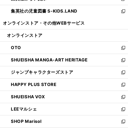
新
開
ウ
ン
し
集英社の児童図書 S-KIDS.LAND
く
で
ド
い
新
開
ウ
ウ
し
オンラインストア・
その他WEBサービス
く
で
ィ
い
開
ン
ウ
オンラインストア
く
ド
ィ
ウ
ン
OTO
で
ド
新
開
ウ
し
SHUEISHA MANGA-ART HERITAGE
く
で
い
新
開
ウ
し
ジャンプキャラクターズストア
く
ィ
い
新
ン
ウ
し
HAPPY PLUS STORE
ド
ィ
い
新
ウ
ン
ウ
し
SHUEISHA VOX
で
ド
ィ
い
新
開
ウ
ン
ウ
し
LEEマルシェ
く
で
ド
ィ
い
新
開
ウ
ン
ウ
し
SHOP Marisol
く
で
ド
ィ
い
新
開
ウ