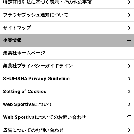
特定商取引法に基づく表示・その他の事項
ブラウザプッシュ通知について
サイトマップ
企業情報
開
く/
集英社ホームページ
新
閉
し
じ
集英社プライバシーガイドライン
い
る
ウ
SHUEISHA Privacy Guideline
ィ
ン
Setting of Cookies
ド
ウ
web Sportivaについて
で
開
Web Sportivaについてのお問い合わせ
く
新
し
広告についてのお問い合わせ
い