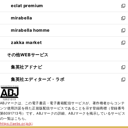
ン
ウ
し
eclat premium
く
で
ド
ィ
い
新
開
ウ
ン
ウ
し
mirabella
く
で
ド
ィ
い
新
開
ウ
ン
ウ
し
mirabella homme
く
で
ド
ィ
い
新
開
ウ
ン
ウ
し
zakka market
く
で
ド
ィ
い
新
開
ウ
ン
ウ
し
その他WEBサービス
く
で
ド
ィ
い
開
ウ
ン
ウ
集英社アドナビ
く
で
ド
ィ
新
開
ウ
ン
し
集英社エディターズ・ラボ
く
で
ド
い
新
開
ウ
ウ
し
く
で
ィ
い
開
ン
ウ
ABJマークは、この電子書店・電子書籍配信サービスが、著作権者からコンテ
く
ド
ィ
ンツ使用許諾を得た正規版配信サービスであることを示す登録商標（登録番号
ウ
ン
第6091713号）です。ABJマークの詳細、ABJマークを掲示しているサービス
で
ド
の一覧はこちら。
開
ウ
https://aebs.or.jp/
新