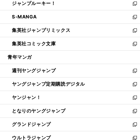
ジャンプルーキー！
く
で
ド
ィ
い
新
開
ウ
ン
ウ
し
S-MANGA
く
で
ド
ィ
い
新
開
ウ
ン
ウ
し
集英社ジャンプリミックス
く
で
ド
ィ
い
新
開
ウ
ン
ウ
し
集英社コミック文庫
く
で
ド
ィ
い
新
開
ウ
ン
ウ
し
青年マンガ
く
で
ド
ィ
い
開
ウ
ン
ウ
週刊ヤングジャンプ
く
で
ド
ィ
新
開
ウ
ン
し
ヤングジャンプ定期購読デジタル
く
で
ド
い
新
開
ウ
ウ
し
ヤンジャン！
く
で
ィ
い
新
開
ン
ウ
し
となりのヤングジャンプ
く
ド
ィ
い
新
ウ
ン
ウ
し
グランドジャンプ
で
ド
ィ
い
新
開
ウ
ン
ウ
し
ウルトラジャンプ
く
で
ド
ィ
い
新