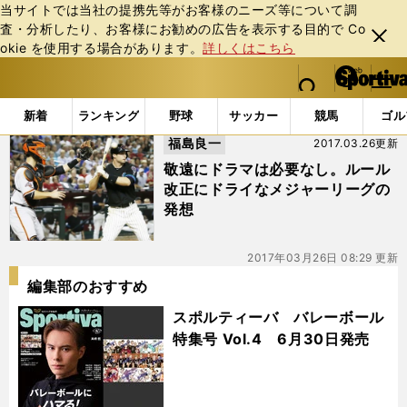
当サイトでは当社の提携先等がお客様のニーズ等について調
査・分析したり、お客様にお勧めの広告を表⽰する⽬的で Co
閉じ
okie を使⽤する場合があります。
詳しくはこちら
る
マイペ
web Sportiva (webスポルティーバ)
検索
メニュ
we
ー
「#メジャーリーグ機構」の最新ニュース・ 情報
b
ジ
新着
ランキング
野球
サッカー
競馬
ゴル
ス
福島良一
2017.03.26更新
ポ
ル
敬遠にドラマは必要なし。ルール
テ
改正にドライなメジャーリーグの
ィ
発想
ー
バ
2017年03月26日 08:29 更新
編集部のおすすめ
スポルティーバ バレーボール
特集号 Vol.4 6月30日発売