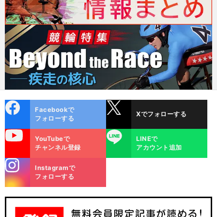
cebo
X
Facebookで
Xでフォローする
ok
フォローする
uTube
LINE
YouTubeで
LINEで
チャンネル登録
アカウント追加
stagra
Instagramで
m
フォローする