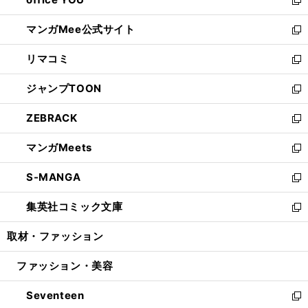
で
ィ
い
新
開
ン
ウ
し
マンガMee公式サイト
く
ド
ィ
い
新
ウ
ン
ウ
し
リマコミ
で
ド
ィ
い
新
開
ウ
ン
ウ
し
ジャンプTOON
く
で
ド
ィ
い
新
開
ウ
ン
ウ
し
ZEBRACK
く
で
ド
ィ
い
新
開
ウ
ン
ウ
し
マンガMeets
く
で
ド
ィ
い
新
開
ウ
ン
ウ
し
S-MANGA
く
で
ド
ィ
い
新
開
ウ
ン
ウ
し
集英社コミック文庫
く
で
ド
ィ
い
新
開
ウ
ン
ウ
し
取材・ファッション
く
で
ド
ィ
い
開
ウ
ン
ウ
ファッション・美容
く
で
ド
ィ
開
ウ
ン
Seventeen
く
で
ド
新