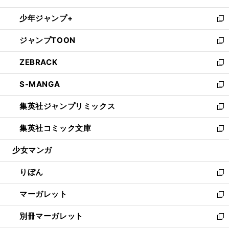
開
ウ
ン
ウ
し
少年ジャンプ+
く
で
ド
ィ
い
新
開
ウ
ン
ウ
し
ジャンプTOON
く
で
ド
ィ
い
新
開
ウ
ン
ウ
し
ZEBRACK
く
で
ド
ィ
い
新
開
ウ
ン
ウ
し
S-MANGA
く
で
ド
ィ
い
新
開
ウ
ン
ウ
し
集英社ジャンプリミックス
く
で
ド
ィ
い
新
開
ウ
ン
ウ
し
集英社コミック文庫
く
で
ド
ィ
い
新
開
ウ
ン
ウ
し
少女マンガ
く
で
ド
ィ
い
開
ウ
ン
ウ
りぼん
く
で
ド
ィ
新
開
ウ
ン
し
マーガレット
く
で
ド
い
新
開
ウ
ウ
し
別冊マーガレット
く
で
ィ
い
新
開
ン
ウ