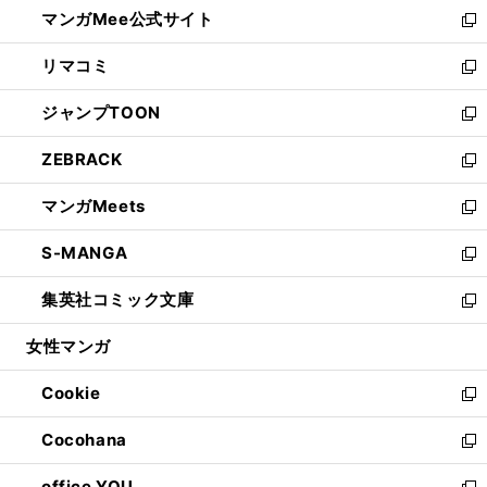
し
マンガMee公式サイト
く
ド
ィ
い
新
ウ
ン
ウ
し
リマコミ
で
ド
ィ
い
新
開
ウ
ン
ウ
し
ジャンプTOON
く
で
ド
ィ
い
新
開
ウ
ン
ウ
し
ZEBRACK
く
で
ド
ィ
い
新
開
ウ
ン
ウ
し
マンガMeets
く
で
ド
ィ
い
新
開
ウ
ン
ウ
し
S-MANGA
く
で
ド
ィ
い
新
開
ウ
ン
ウ
し
集英社コミック文庫
く
で
ド
ィ
い
新
開
ウ
ン
ウ
し
女性マンガ
く
で
ド
ィ
い
開
ウ
ン
ウ
Cookie
く
で
ド
ィ
新
開
ウ
ン
し
Cocohana
く
で
ド
い
新
開
ウ
ウ
し
office YOU
く