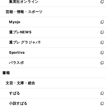
集英社オンライン
く
で
ド
ィ
い
新
開
ウ
ン
ウ
し
芸能・情報・スポーツ
く
で
ド
ィ
い
開
ウ
ン
ウ
Myojo
く
で
ド
ィ
新
開
ウ
ン
し
週プレNEWS
く
で
ド
い
新
開
ウ
ウ
し
週プレ グラジャパ!
く
で
ィ
い
新
開
ン
ウ
し
Sportiva
く
ド
ィ
い
新
ウ
ン
ウ
し
パラスポ
で
ド
ィ
い
新
開
ウ
ン
ウ
し
書籍
く
で
ド
ィ
い
開
ウ
ン
ウ
文芸・文庫・総合
く
で
ド
ィ
開
ウ
ン
すばる
く
で
ド
新
開
ウ
し
小説すばる
く
で
い
新