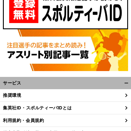
サービス
開
く/
推奨環境
閉
じ
集英社ID・スポルティーバIDとは
る
利用規約・会員規約