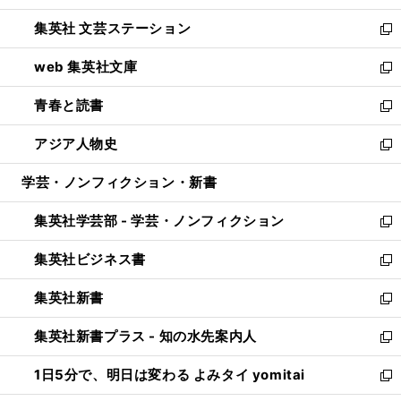
開
ウ
し
集英社 文芸ステーション
く
ィ
い
新
ン
ウ
し
web 集英社文庫
ド
ィ
い
新
ウ
ン
ウ
し
青春と読書
で
ド
ィ
い
新
開
ウ
ン
ウ
し
アジア人物史
く
で
ド
ィ
い
新
開
ウ
ン
ウ
し
学芸・ノンフィクション・新書
く
で
ド
ィ
い
開
ウ
ン
ウ
集英社学芸部 - 学芸・ノンフィクション
く
で
ド
ィ
新
開
ウ
ン
し
集英社ビジネス書
く
で
ド
い
新
開
ウ
ウ
し
集英社新書
く
で
ィ
い
新
開
ン
ウ
し
集英社新書プラス - 知の水先案内人
く
ド
ィ
い
新
ウ
ン
ウ
し
1日5分で、明日は変わる よみタイ yomitai
で
ド
ィ
い
新
開
ウ
ン
ウ
し