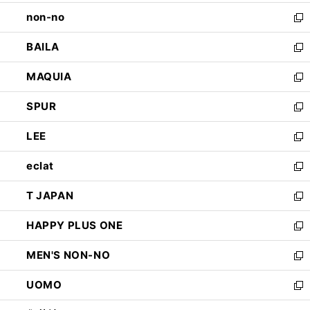
開
ウ
し
non-no
く
で
い
新
開
ウ
し
BAILA
く
ィ
い
新
ン
ウ
し
MAQUIA
ド
ィ
い
新
ウ
ン
ウ
し
SPUR
で
ド
ィ
い
新
開
ウ
ン
ウ
し
LEE
く
で
ド
ィ
い
新
開
ウ
ン
ウ
し
eclat
く
で
ド
ィ
い
新
開
ウ
ン
ウ
し
T JAPAN
く
で
ド
ィ
い
新
開
ウ
ン
ウ
し
HAPPY PLUS ONE
く
で
ド
ィ
い
新
開
ウ
ン
ウ
し
MEN'S NON-NO
く
で
ド
ィ
い
新
開
ウ
ン
ウ
し
UOMO
く
で
ド
ィ
い
新
開
ウ
ン
ウ
し