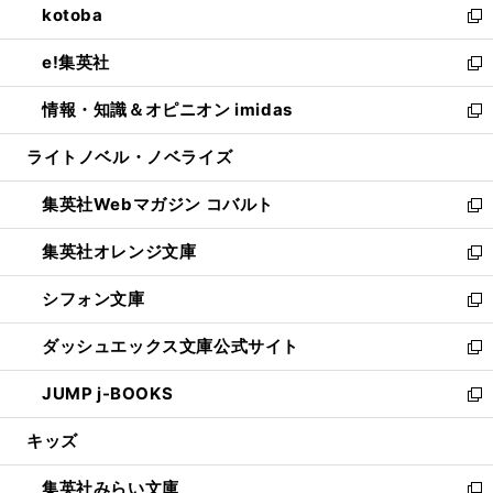
kotoba
く
で
ド
ィ
い
新
開
ウ
ン
ウ
し
e!集英社
く
で
ド
ィ
い
新
開
ウ
ン
ウ
し
情報・知識＆オピニオン imidas
く
で
ド
ィ
い
新
開
ウ
ン
ウ
し
ライトノベル・ノベライズ
く
で
ド
ィ
い
開
ウ
ン
ウ
集英社Webマガジン コバルト
く
で
ド
ィ
新
開
ウ
ン
し
集英社オレンジ文庫
く
で
ド
い
新
開
ウ
ウ
し
シフォン文庫
く
で
ィ
い
新
開
ン
ウ
し
ダッシュエックス文庫公式サイト
く
ド
ィ
い
新
ウ
ン
ウ
し
JUMP j-BOOKS
で
ド
ィ
い
新
開
ウ
ン
ウ
し
キッズ
く
で
ド
ィ
い
開
ウ
ン
ウ
集英社みらい文庫
く
で
ド
ィ