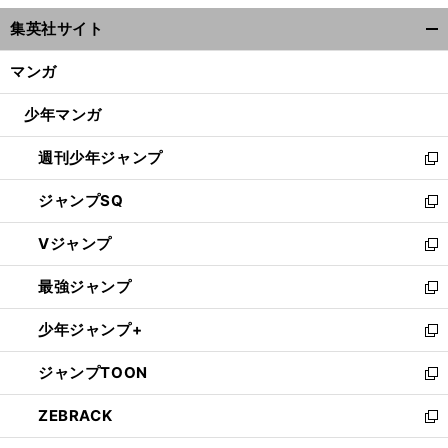
ウ
集英社サイト
ィ
開
ン
く/
マンガ
ド
閉
ウ
じ
少年マンガ
で
る
開
週刊少年ジャンプ
く
新
し
ジャンプSQ
い
新
ウ
し
Vジャンプ
ィ
い
新
ン
ウ
し
最強ジャンプ
ド
ィ
い
新
ウ
ン
ウ
し
少年ジャンプ+
で
ド
ィ
い
新
開
ウ
ン
ウ
し
ジャンプTOON
く
で
ド
ィ
い
新
開
ウ
ン
ウ
し
ZEBRACK
く
で
ド
ィ
い
新
開
ウ
ン
ウ
し