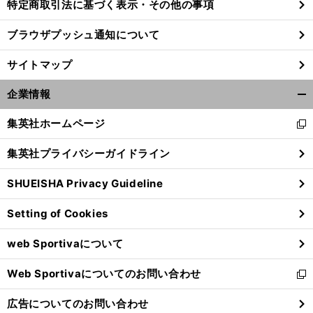
特定商取引法に基づく表示・その他の事項
ブラウザプッシュ通知について
サイトマップ
企業情報
開
く/
集英社ホームページ
新
閉
し
じ
集英社プライバシーガイドライン
い
る
ウ
SHUEISHA Privacy Guideline
ィ
ン
Setting of Cookies
ド
ウ
web Sportivaについて
で
開
Web Sportivaについてのお問い合わせ
く
新
し
広告についてのお問い合わせ
い