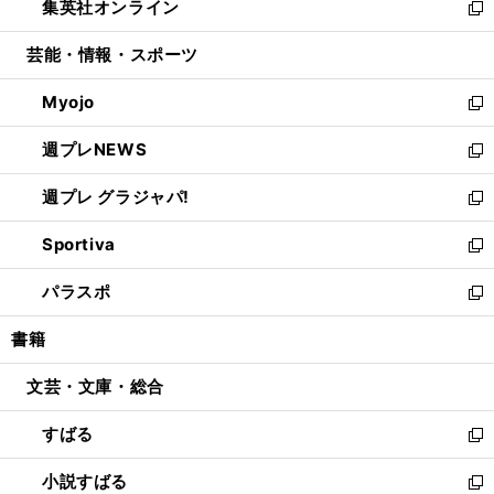
集英社オンライン
く
で
ド
ィ
い
新
開
ウ
ン
ウ
し
芸能・情報・スポーツ
く
で
ド
ィ
い
開
ウ
ン
ウ
Myojo
く
で
ド
ィ
新
開
ウ
ン
し
週プレNEWS
く
で
ド
い
新
開
ウ
ウ
し
週プレ グラジャパ!
く
で
ィ
い
新
開
ン
ウ
し
Sportiva
く
ド
ィ
い
新
ウ
ン
ウ
し
パラスポ
で
ド
ィ
い
新
開
ウ
ン
ウ
し
書籍
く
で
ド
ィ
い
開
ウ
ン
ウ
文芸・文庫・総合
く
で
ド
ィ
開
ウ
ン
すばる
く
で
ド
新
開
ウ
し
小説すばる
く
で
い
新