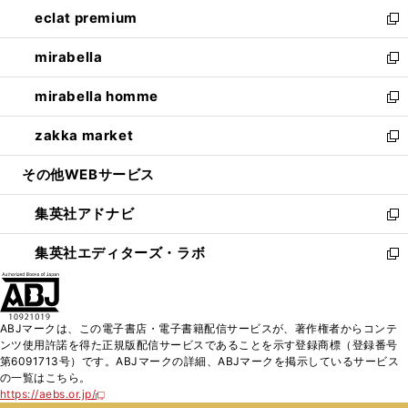
ン
ウ
し
eclat premium
く
で
ド
ィ
い
新
開
ウ
ン
ウ
し
mirabella
く
で
ド
ィ
い
新
開
ウ
ン
ウ
し
mirabella homme
く
で
ド
ィ
い
新
開
ウ
ン
ウ
し
zakka market
く
で
ド
ィ
い
新
開
ウ
ン
ウ
し
その他WEBサービス
く
で
ド
ィ
い
開
ウ
ン
ウ
集英社アドナビ
く
で
ド
ィ
新
開
ウ
ン
し
集英社エディターズ・ラボ
く
で
ド
い
新
開
ウ
ウ
し
く
で
ィ
い
開
ン
ウ
ABJマークは、この電子書店・電子書籍配信サービスが、著作権者からコンテ
く
ド
ィ
ンツ使用許諾を得た正規版配信サービスであることを示す登録商標（登録番号
ウ
ン
第6091713号）です。ABJマークの詳細、ABJマークを掲示しているサービス
で
ド
の一覧はこちら。
開
ウ
https://aebs.or.jp/
新