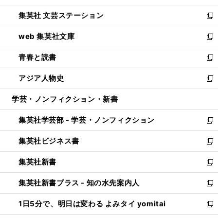
開
ウ
し
集英社 文芸ステーション
く
ィ
い
新
ン
ウ
し
web 集英社文庫
ド
ィ
い
新
ウ
ン
ウ
し
青春と読書
で
ド
ィ
い
新
開
ウ
ン
ウ
し
アジア人物史
く
で
ド
ィ
い
新
開
ウ
ン
ウ
し
学芸・ノンフィクション・新書
く
で
ド
ィ
い
開
ウ
ン
ウ
集英社学芸部 - 学芸・ノンフィクション
く
で
ド
ィ
新
開
ウ
ン
し
集英社ビジネス書
く
で
ド
い
新
開
ウ
ウ
し
集英社新書
く
で
ィ
い
新
開
ン
ウ
し
集英社新書プラス - 知の水先案内人
く
ド
ィ
い
新
ウ
ン
ウ
し
1日5分で、明日は変わる よみタイ yomitai
で
ド
ィ
い
新
開
ウ
ン
ウ
し