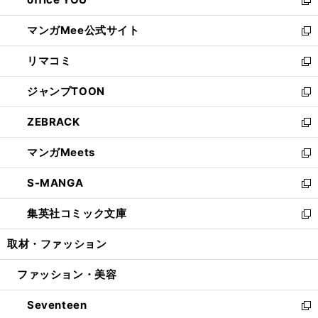
で
ィ
い
新
開
ン
ウ
し
マンガMee公式サイト
く
ド
ィ
い
新
ウ
ン
ウ
し
リマコミ
で
ド
ィ
い
新
開
ウ
ン
ウ
し
ジャンプTOON
く
で
ド
ィ
い
新
開
ウ
ン
ウ
し
ZEBRACK
く
で
ド
ィ
い
新
開
ウ
ン
ウ
し
マンガMeets
く
で
ド
ィ
い
新
開
ウ
ン
ウ
し
S-MANGA
く
で
ド
ィ
い
新
開
ウ
ン
ウ
し
集英社コミック文庫
く
で
ド
ィ
い
新
開
ウ
ン
ウ
し
取材・ファッション
く
で
ド
ィ
い
開
ウ
ン
ウ
ファッション・美容
く
で
ド
ィ
開
ウ
ン
Seventeen
く
で
ド
新