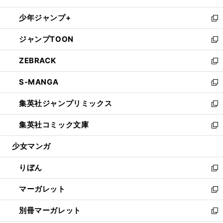
開
ウ
ン
ウ
し
少年ジャンプ+
く
で
ド
ィ
い
新
開
ウ
ン
ウ
し
ジャンプTOON
く
で
ド
ィ
い
新
開
ウ
ン
ウ
し
ZEBRACK
く
で
ド
ィ
い
新
開
ウ
ン
ウ
し
S-MANGA
く
で
ド
ィ
い
新
開
ウ
ン
ウ
し
集英社ジャンプリミックス
く
で
ド
ィ
い
新
開
ウ
ン
ウ
し
集英社コミック文庫
く
で
ド
ィ
い
新
開
ウ
ン
ウ
し
少女マンガ
く
で
ド
ィ
い
開
ウ
ン
ウ
りぼん
く
で
ド
ィ
新
開
ウ
ン
し
マーガレット
く
で
ド
い
新
開
ウ
ウ
し
別冊マーガレット
く
で
ィ
い
新
開
ン
ウ