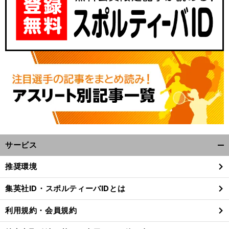
サービス
開
く/
推奨環境
閉
じ
集英社ID・スポルティーバIDとは
る
利用規約・会員規約