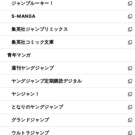
ジャンプルーキー！
く
で
ド
ィ
い
新
開
ウ
ン
ウ
し
S-MANGA
く
で
ド
ィ
い
新
開
ウ
ン
ウ
し
集英社ジャンプリミックス
く
で
ド
ィ
い
新
開
ウ
ン
ウ
し
集英社コミック文庫
く
で
ド
ィ
い
新
開
ウ
ン
ウ
し
青年マンガ
く
で
ド
ィ
い
開
ウ
ン
ウ
週刊ヤングジャンプ
く
で
ド
ィ
新
開
ウ
ン
し
ヤングジャンプ定期購読デジタル
く
で
ド
い
新
開
ウ
ウ
し
ヤンジャン！
く
で
ィ
い
新
開
ン
ウ
し
となりのヤングジャンプ
く
ド
ィ
い
新
ウ
ン
ウ
し
グランドジャンプ
で
ド
ィ
い
新
開
ウ
ン
ウ
し
ウルトラジャンプ
く
で
ド
ィ
い
新