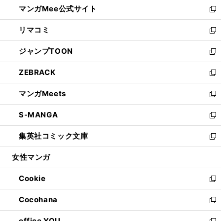
し
マンガMee公式サイト
く
ド
ィ
い
新
ウ
ン
ウ
し
リマコミ
で
ド
ィ
い
新
開
ウ
ン
ウ
し
ジャンプTOON
く
で
ド
ィ
い
新
開
ウ
ン
ウ
し
ZEBRACK
く
で
ド
ィ
い
新
開
ウ
ン
ウ
し
マンガMeets
く
で
ド
ィ
い
新
開
ウ
ン
ウ
し
S-MANGA
く
で
ド
ィ
い
新
開
ウ
ン
ウ
し
集英社コミック文庫
く
で
ド
ィ
い
新
開
ウ
ン
ウ
し
女性マンガ
く
で
ド
ィ
い
開
ウ
ン
ウ
Cookie
く
で
ド
ィ
新
開
ウ
ン
し
Cocohana
く
で
ド
い
新
開
ウ
ウ
し
office YOU
く