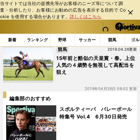
当サイトでは当社の提携先等がお客様のニーズ等について調
査・分析したり、お客様にお勧めの広告を表⽰する⽬的で Co
閉じ
okie を使⽤する場合があります。
詳しくはこちら
る
マイペ
web Sportiva (webスポルティーバ)
検索
メニュ
we
ー
「#メイショウテッコン」の最新ニュース・ 情報
b
ジ
新着
ランキング
野球
サッカー
競馬
ゴル
ス
競馬
2019.04.26更新
ポ
ル
15年前と酷似の天皇賞・春。上位
テ
人気の４歳勢を無視して高配当を
ィ
狙え
ー
バ
2019年04月26日 06:02 更新
編集部のおすすめ
スポルティーバ バレーボール
特集号 Vol.4 6月30日発売