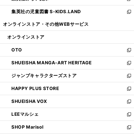
新
開
ウ
ン
し
集英社の児童図書 S-KIDS.LAND
く
で
ド
い
新
開
ウ
ウ
し
オンラインストア・
その他WEBサービス
く
で
ィ
い
開
ン
ウ
オンラインストア
く
ド
ィ
ウ
ン
OTO
で
ド
新
開
ウ
し
SHUEISHA MANGA-ART HERITAGE
く
で
い
新
開
ウ
し
ジャンプキャラクターズストア
く
ィ
い
新
ン
ウ
し
HAPPY PLUS STORE
ド
ィ
い
新
ウ
ン
ウ
し
SHUEISHA VOX
で
ド
ィ
い
新
開
ウ
ン
ウ
し
LEEマルシェ
く
で
ド
ィ
い
新
開
ウ
ン
ウ
し
SHOP Marisol
く
で
ド
ィ
い
新
開
ウ