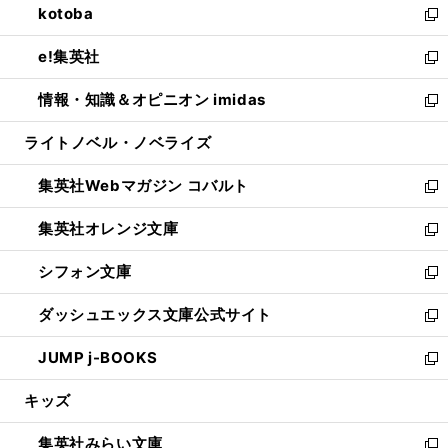
kotoba
く
で
ド
ィ
い
新
開
ウ
ン
ウ
し
e!集英社
く
で
ド
ィ
い
新
開
ウ
ン
ウ
し
情報・知識＆オピニオン imidas
く
で
ド
ィ
い
新
開
ウ
ン
ウ
し
ライトノベル・ノベライズ
く
で
ド
ィ
い
開
ウ
ン
ウ
集英社Webマガジン コバルト
く
で
ド
ィ
新
開
ウ
ン
し
集英社オレンジ文庫
く
で
ド
い
新
開
ウ
ウ
し
シフォン文庫
く
で
ィ
い
新
開
ン
ウ
し
ダッシュエックス文庫公式サイト
く
ド
ィ
い
新
ウ
ン
ウ
し
JUMP j-BOOKS
で
ド
ィ
い
新
開
ウ
ン
ウ
し
キッズ
く
で
ド
ィ
い
開
ウ
ン
ウ
集英社みらい文庫
く
で
ド
ィ