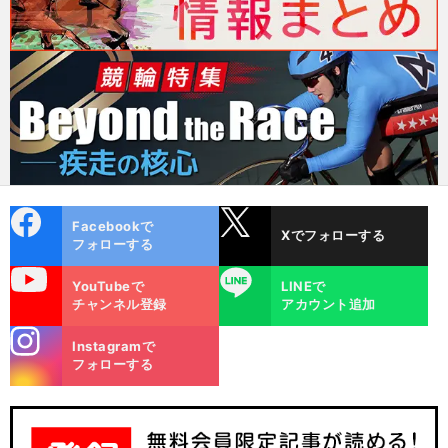
cebo
X
Facebookで
Xでフォローする
ok
フォローする
uTube
LINE
YouTubeで
LINEで
チャンネル登録
アカウント追加
stagra
Instagramで
m
フォローする