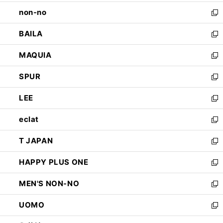
開
ウ
し
non-no
く
で
い
新
開
ウ
し
BAILA
く
ィ
い
新
ン
ウ
し
MAQUIA
ド
ィ
い
新
ウ
ン
ウ
し
SPUR
で
ド
ィ
い
新
開
ウ
ン
ウ
し
LEE
く
で
ド
ィ
い
新
開
ウ
ン
ウ
し
eclat
く
で
ド
ィ
い
新
開
ウ
ン
ウ
し
T JAPAN
く
で
ド
ィ
い
新
開
ウ
ン
ウ
し
HAPPY PLUS ONE
く
で
ド
ィ
い
新
開
ウ
ン
ウ
し
MEN'S NON-NO
く
で
ド
ィ
い
新
開
ウ
ン
ウ
し
UOMO
く
で
ド
ィ
い
新
開
ウ
ン
ウ
し