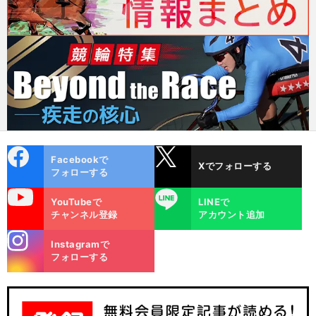
cebo
X
Facebookで
Xでフォローする
ok
フォローする
uTube
LINE
YouTubeで
LINEで
チャンネル登録
アカウント追加
stagra
Instagramで
m
フォローする