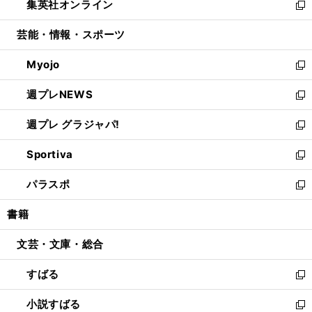
集英社オンライン
く
で
ド
ィ
い
新
開
ウ
ン
ウ
し
芸能・情報・スポーツ
く
で
ド
ィ
い
開
ウ
ン
ウ
Myojo
く
で
ド
ィ
新
開
ウ
ン
し
週プレNEWS
く
で
ド
い
新
開
ウ
ウ
し
週プレ グラジャパ!
く
で
ィ
い
新
開
ン
ウ
し
Sportiva
く
ド
ィ
い
新
ウ
ン
ウ
し
パラスポ
で
ド
ィ
い
新
開
ウ
ン
ウ
し
書籍
く
で
ド
ィ
い
開
ウ
ン
ウ
文芸・文庫・総合
く
で
ド
ィ
開
ウ
ン
すばる
く
で
ド
新
開
ウ
し
小説すばる
く
で
い
新