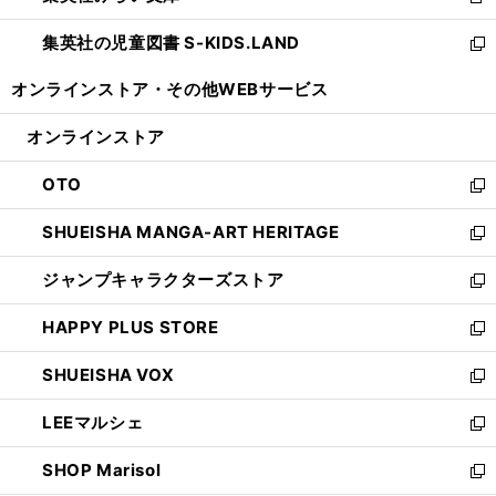
新
開
ウ
ン
し
集英社の児童図書 S-KIDS.LAND
く
で
ド
い
新
開
ウ
ウ
し
オンラインストア・
その他WEBサービス
く
で
ィ
い
開
ン
ウ
オンラインストア
く
ド
ィ
ウ
ン
OTO
で
ド
新
開
ウ
し
SHUEISHA MANGA-ART HERITAGE
く
で
い
新
開
ウ
し
ジャンプキャラクターズストア
く
ィ
い
新
ン
ウ
し
HAPPY PLUS STORE
ド
ィ
い
新
ウ
ン
ウ
し
SHUEISHA VOX
で
ド
ィ
い
新
開
ウ
ン
ウ
し
LEEマルシェ
く
で
ド
ィ
い
新
開
ウ
ン
ウ
し
SHOP Marisol
く
で
ド
ィ
い
新
開
ウ