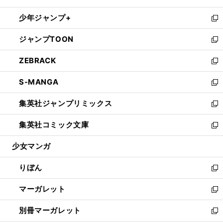
開
ウ
ン
ウ
し
少年ジャンプ+
く
で
ド
ィ
い
新
開
ウ
ン
ウ
し
ジャンプTOON
く
で
ド
ィ
い
新
開
ウ
ン
ウ
し
ZEBRACK
く
で
ド
ィ
い
新
開
ウ
ン
ウ
し
S-MANGA
く
で
ド
ィ
い
新
開
ウ
ン
ウ
し
集英社ジャンプリミックス
く
で
ド
ィ
い
新
開
ウ
ン
ウ
し
集英社コミック文庫
く
で
ド
ィ
い
新
開
ウ
ン
ウ
し
少女マンガ
く
で
ド
ィ
い
開
ウ
ン
ウ
りぼん
く
で
ド
ィ
新
開
ウ
ン
し
マーガレット
く
で
ド
い
新
開
ウ
ウ
し
別冊マーガレット
く
で
ィ
い
新
開
ン
ウ