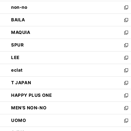
開
ウ
し
non-no
く
で
い
新
開
ウ
し
BAILA
く
ィ
い
新
ン
ウ
し
MAQUIA
ド
ィ
い
新
ウ
ン
ウ
し
SPUR
で
ド
ィ
い
新
開
ウ
ン
ウ
し
LEE
く
で
ド
ィ
い
新
開
ウ
ン
ウ
し
eclat
く
で
ド
ィ
い
新
開
ウ
ン
ウ
し
T JAPAN
く
で
ド
ィ
い
新
開
ウ
ン
ウ
し
HAPPY PLUS ONE
く
で
ド
ィ
い
新
開
ウ
ン
ウ
し
MEN'S NON-NO
く
で
ド
ィ
い
新
開
ウ
ン
ウ
し
UOMO
く
で
ド
ィ
い
新
開
ウ
ン
ウ
し