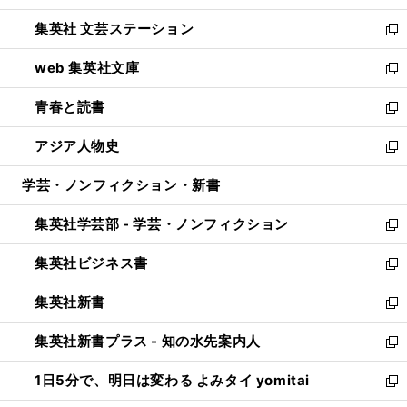
開
ウ
し
集英社 文芸ステーション
く
ィ
い
新
ン
ウ
し
web 集英社文庫
ド
ィ
い
新
ウ
ン
ウ
し
青春と読書
で
ド
ィ
い
新
開
ウ
ン
ウ
し
アジア人物史
く
で
ド
ィ
い
新
開
ウ
ン
ウ
し
学芸・ノンフィクション・新書
く
で
ド
ィ
い
開
ウ
ン
ウ
集英社学芸部 - 学芸・ノンフィクション
く
で
ド
ィ
新
開
ウ
ン
し
集英社ビジネス書
く
で
ド
い
新
開
ウ
ウ
し
集英社新書
く
で
ィ
い
新
開
ン
ウ
し
集英社新書プラス - 知の水先案内人
く
ド
ィ
い
新
ウ
ン
ウ
し
1日5分で、明日は変わる よみタイ yomitai
で
ド
ィ
い
新
開
ウ
ン
ウ
し