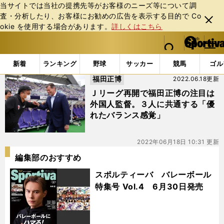
当サイトでは当社の提携先等がお客様のニーズ等について調
査・分析したり、お客様にお勧めの広告を表⽰する⽬的で Co
閉じ
okie を使⽤する場合があります。
詳しくはこちら
る
マイペ
web Sportiva (webスポルティーバ)
検索
メニュ
we
ー
「#ミヒャヘル・スキッベ」の最新ニュース・ 情報
b
ジ
新着
ランキング
野球
サッカー
競馬
ゴル
ス
福田正博
2022.06.18更新
ポ
ル
Ｊリーグ再開で福田正博の注目は
テ
外国人監督。３人に共通する「優
ィ
れたバランス感覚」
ー
バ
2022年06月18日 10:31 更新
編集部のおすすめ
スポルティーバ バレーボール
特集号 Vol.4 6月30日発売