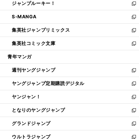
ジャンプルーキー！
く
で
ド
ィ
い
新
開
ウ
ン
ウ
し
S-MANGA
く
で
ド
ィ
い
新
開
ウ
ン
ウ
し
集英社ジャンプリミックス
く
で
ド
ィ
い
新
開
ウ
ン
ウ
し
集英社コミック文庫
く
で
ド
ィ
い
新
開
ウ
ン
ウ
し
青年マンガ
く
で
ド
ィ
い
開
ウ
ン
ウ
週刊ヤングジャンプ
く
で
ド
ィ
新
開
ウ
ン
し
ヤングジャンプ定期購読デジタル
く
で
ド
い
新
開
ウ
ウ
し
ヤンジャン！
く
で
ィ
い
新
開
ン
ウ
し
となりのヤングジャンプ
く
ド
ィ
い
新
ウ
ン
ウ
し
グランドジャンプ
で
ド
ィ
い
新
開
ウ
ン
ウ
し
ウルトラジャンプ
く
で
ド
ィ
い
新