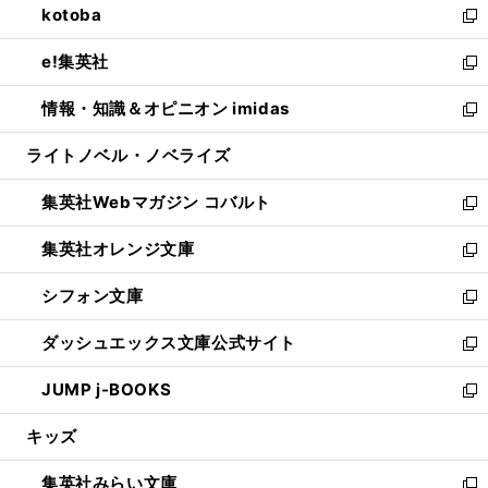
kotoba
く
で
ド
ィ
い
新
開
ウ
ン
ウ
し
e!集英社
く
で
ド
ィ
い
新
開
ウ
ン
ウ
し
情報・知識＆オピニオン imidas
く
で
ド
ィ
い
新
開
ウ
ン
ウ
し
ライトノベル・ノベライズ
く
で
ド
ィ
い
開
ウ
ン
ウ
集英社Webマガジン コバルト
く
で
ド
ィ
新
開
ウ
ン
し
集英社オレンジ文庫
く
で
ド
い
新
開
ウ
ウ
し
シフォン文庫
く
で
ィ
い
新
開
ン
ウ
し
ダッシュエックス文庫公式サイト
く
ド
ィ
い
新
ウ
ン
ウ
し
JUMP j-BOOKS
で
ド
ィ
い
新
開
ウ
ン
ウ
し
キッズ
く
で
ド
ィ
い
開
ウ
ン
ウ
集英社みらい文庫
く
で
ド
ィ