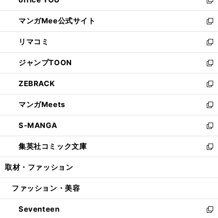
で
ィ
い
新
開
ン
ウ
し
マンガMee公式サイト
く
ド
ィ
い
新
ウ
ン
ウ
し
リマコミ
で
ド
ィ
い
新
開
ウ
ン
ウ
し
ジャンプTOON
く
で
ド
ィ
い
新
開
ウ
ン
ウ
し
ZEBRACK
く
で
ド
ィ
い
新
開
ウ
ン
ウ
し
マンガMeets
く
で
ド
ィ
い
新
開
ウ
ン
ウ
し
S-MANGA
く
で
ド
ィ
い
新
開
ウ
ン
ウ
し
集英社コミック文庫
く
で
ド
ィ
い
新
開
ウ
ン
ウ
し
取材・ファッション
く
で
ド
ィ
い
開
ウ
ン
ウ
ファッション・美容
く
で
ド
ィ
開
ウ
ン
Seventeen
く
で
ド
新