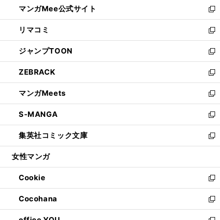
し
マンガMee公式サイト
く
ド
ィ
い
新
ウ
ン
ウ
し
リマコミ
で
ド
ィ
い
新
開
ウ
ン
ウ
し
ジャンプTOON
く
で
ド
ィ
い
新
開
ウ
ン
ウ
し
ZEBRACK
く
で
ド
ィ
い
新
開
ウ
ン
ウ
し
マンガMeets
く
で
ド
ィ
い
新
開
ウ
ン
ウ
し
S-MANGA
く
で
ド
ィ
い
新
開
ウ
ン
ウ
し
集英社コミック文庫
く
で
ド
ィ
い
新
開
ウ
ン
ウ
し
女性マンガ
く
で
ド
ィ
い
開
ウ
ン
ウ
Cookie
く
で
ド
ィ
新
開
ウ
ン
し
Cocohana
く
で
ド
い
新
開
ウ
ウ
し
office YOU
く