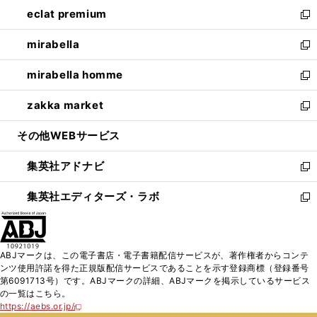
ン
ウ
し
eclat premium
く
で
ド
ィ
い
新
開
ウ
ン
ウ
し
mirabella
く
で
ド
ィ
い
新
開
ウ
ン
ウ
し
mirabella homme
く
で
ド
ィ
い
新
開
ウ
ン
ウ
し
zakka market
く
で
ド
ィ
い
新
開
ウ
ン
ウ
し
その他WEBサービス
く
で
ド
ィ
い
開
ウ
ン
ウ
集英社アドナビ
く
で
ド
ィ
新
開
ウ
ン
し
集英社エディターズ・ラボ
く
で
ド
い
新
開
ウ
ウ
し
く
で
ィ
い
開
ン
ウ
ABJマークは、この電子書店・電子書籍配信サービスが、著作権者からコンテ
く
ド
ィ
ンツ使用許諾を得た正規版配信サービスであることを示す登録商標（登録番号
ウ
ン
第6091713号）です。ABJマークの詳細、ABJマークを掲示しているサービス
で
ド
の一覧はこちら。
開
ウ
https://aebs.or.jp/
新