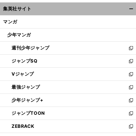
ウ
集英社サイト
ィ
開
ン
く/
マンガ
ド
閉
ウ
じ
少年マンガ
で
る
開
週刊少年ジャンプ
く
新
し
ジャンプSQ
い
新
ウ
し
Vジャンプ
ィ
い
新
ン
ウ
し
最強ジャンプ
ド
ィ
い
新
ウ
ン
ウ
し
少年ジャンプ+
で
ド
ィ
い
新
開
ウ
ン
ウ
し
ジャンプTOON
く
で
ド
ィ
い
新
開
ウ
ン
ウ
し
ZEBRACK
く
で
ド
ィ
い
新
開
ウ
ン
ウ
し