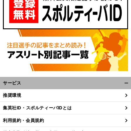
サービス
開
く/
推奨環境
閉
じ
集英社ID・スポルティーバIDとは
る
利用規約・会員規約