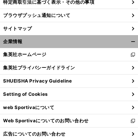
特定商取引法に基づく表示・その他の事項
ブラウザプッシュ通知について
サイトマップ
企業情報
開
く/
集英社ホームページ
新
閉
し
じ
集英社プライバシーガイドライン
い
る
ウ
SHUEISHA Privacy Guideline
ィ
ン
Setting of Cookies
ド
ウ
web Sportivaについて
で
開
Web Sportivaについてのお問い合わせ
く
新
し
広告についてのお問い合わせ
い