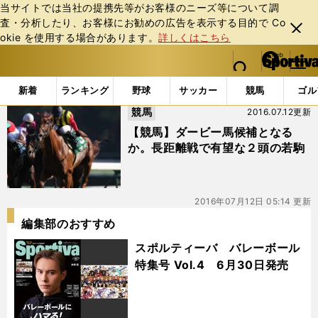
当サイトでは当社の提携先等がお客様のニーズ等について調
査・分析したり、お客様にお勧めの広告を表⽰する⽬的で Co
閉じ
okie を使⽤する場合があります。
詳しくはこちら
る
マイペ
web Sportiva (webスポルティーバ)
検索
メニュ
we
ー
「#ミッキーオリビエ」の最新ニュース・ 情報
b
ジ
新着
ランキング
野球
サッカー
競馬
ゴル
ス
競馬
2016.07.12更新
ポ
ル
【競馬】ダービー馬候補となる
テ
か。長距離戦で有望な２頭の若駒
ィ
ー
バ
2016年07月12日 05:14 更新
編集部のおすすめ
スポルティーバ バレーボール
特集号 Vol.4 6月30日発売