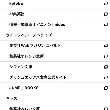
kotoba
く
で
ド
ィ
い
新
開
ウ
ン
ウ
し
e!集英社
く
で
ド
ィ
い
新
開
ウ
ン
ウ
し
情報・知識＆オピニオン imidas
く
で
ド
ィ
い
新
開
ウ
ン
ウ
し
ライトノベル・ノベライズ
く
で
ド
ィ
い
開
ウ
ン
ウ
集英社Webマガジン コバルト
く
で
ド
ィ
新
開
ウ
ン
し
集英社オレンジ文庫
く
で
ド
い
新
開
ウ
ウ
し
シフォン文庫
く
で
ィ
い
新
開
ン
ウ
し
ダッシュエックス文庫公式サイト
く
ド
ィ
い
新
ウ
ン
ウ
し
JUMP j-BOOKS
で
ド
ィ
い
新
開
ウ
ン
ウ
し
キッズ
く
で
ド
ィ
い
開
ウ
ン
ウ
集英社みらい文庫
く
で
ド
ィ