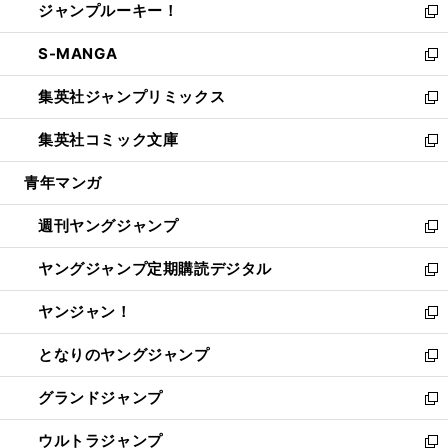
ジャンプルーキー！
く
で
ド
ィ
い
新
開
ウ
ン
ウ
し
S-MANGA
く
で
ド
ィ
い
新
開
ウ
ン
ウ
し
集英社ジャンプリミックス
く
で
ド
ィ
い
新
開
ウ
ン
ウ
し
集英社コミック文庫
く
で
ド
ィ
い
新
開
ウ
ン
ウ
し
青年マンガ
く
で
ド
ィ
い
開
ウ
ン
ウ
週刊ヤングジャンプ
く
で
ド
ィ
新
開
ウ
ン
し
ヤングジャンプ定期購読デジタル
く
で
ド
い
新
開
ウ
ウ
し
ヤンジャン！
く
で
ィ
い
新
開
ン
ウ
し
となりのヤングジャンプ
く
ド
ィ
い
新
ウ
ン
ウ
し
グランドジャンプ
で
ド
ィ
い
新
開
ウ
ン
ウ
し
ウルトラジャンプ
く
で
ド
ィ
い
新