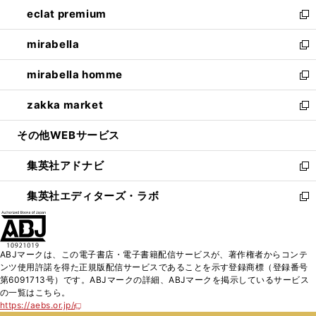
ン
ウ
し
eclat premium
く
で
ド
ィ
い
新
開
ウ
ン
ウ
し
mirabella
く
で
ド
ィ
い
新
開
ウ
ン
ウ
し
mirabella homme
く
で
ド
ィ
い
新
開
ウ
ン
ウ
し
zakka market
く
で
ド
ィ
い
新
開
ウ
ン
ウ
し
その他WEBサービス
く
で
ド
ィ
い
開
ウ
ン
ウ
集英社アドナビ
く
で
ド
ィ
新
開
ウ
ン
し
集英社エディターズ・ラボ
く
で
ド
い
新
開
ウ
ウ
し
く
で
ィ
い
開
ン
ウ
ABJマークは、この電子書店・電子書籍配信サービスが、著作権者からコンテ
く
ド
ィ
ンツ使用許諾を得た正規版配信サービスであることを示す登録商標（登録番号
ウ
ン
第6091713号）です。ABJマークの詳細、ABJマークを掲示しているサービス
で
ド
の一覧はこちら。
開
ウ
https://aebs.or.jp/
新