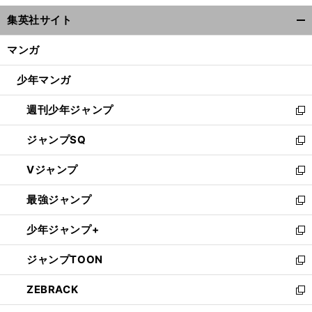
ウ
集英社サイト
ィ
開
ン
く/
マンガ
ド
閉
ウ
じ
少年マンガ
で
る
開
週刊少年ジャンプ
く
新
し
ジャンプSQ
い
新
ウ
し
Vジャンプ
ィ
い
新
ン
ウ
し
最強ジャンプ
ド
ィ
い
新
ウ
ン
ウ
し
少年ジャンプ+
で
ド
ィ
い
新
開
ウ
ン
ウ
し
ジャンプTOON
く
で
ド
ィ
い
新
開
ウ
ン
ウ
し
ZEBRACK
く
で
ド
ィ
い
新
開
ウ
ン
ウ
し