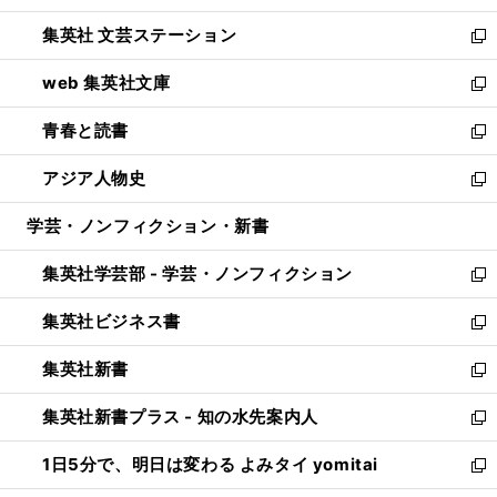
開
ウ
し
集英社 文芸ステーション
く
ィ
い
新
ン
ウ
し
web 集英社文庫
ド
ィ
い
新
ウ
ン
ウ
し
青春と読書
で
ド
ィ
い
新
開
ウ
ン
ウ
し
アジア人物史
く
で
ド
ィ
い
新
開
ウ
ン
ウ
し
学芸・ノンフィクション・新書
く
で
ド
ィ
い
開
ウ
ン
ウ
集英社学芸部 - 学芸・ノンフィクション
く
で
ド
ィ
新
開
ウ
ン
し
集英社ビジネス書
く
で
ド
い
新
開
ウ
ウ
し
集英社新書
く
で
ィ
い
新
開
ン
ウ
し
集英社新書プラス - 知の水先案内人
く
ド
ィ
い
新
ウ
ン
ウ
し
1日5分で、明日は変わる よみタイ yomitai
で
ド
ィ
い
新
開
ウ
ン
ウ
し