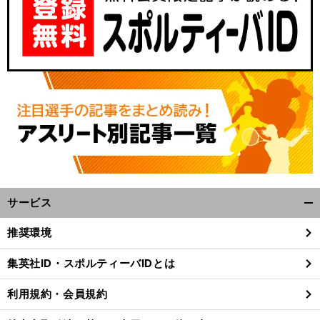
サービス
開
く/
推奨環境
閉
じ
集英社ID・スポルティーバIDとは
る
利用規約・会員規約