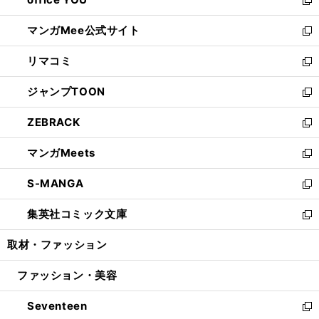
で
ィ
い
新
開
ン
ウ
し
マンガMee公式サイト
く
ド
ィ
い
新
ウ
ン
ウ
し
リマコミ
で
ド
ィ
い
新
開
ウ
ン
ウ
し
ジャンプTOON
く
で
ド
ィ
い
新
開
ウ
ン
ウ
し
ZEBRACK
く
で
ド
ィ
い
新
開
ウ
ン
ウ
し
マンガMeets
く
で
ド
ィ
い
新
開
ウ
ン
ウ
し
S-MANGA
く
で
ド
ィ
い
新
開
ウ
ン
ウ
し
集英社コミック文庫
く
で
ド
ィ
い
新
開
ウ
ン
ウ
し
取材・ファッション
く
で
ド
ィ
い
開
ウ
ン
ウ
ファッション・美容
く
で
ド
ィ
開
ウ
ン
Seventeen
く
で
ド
新