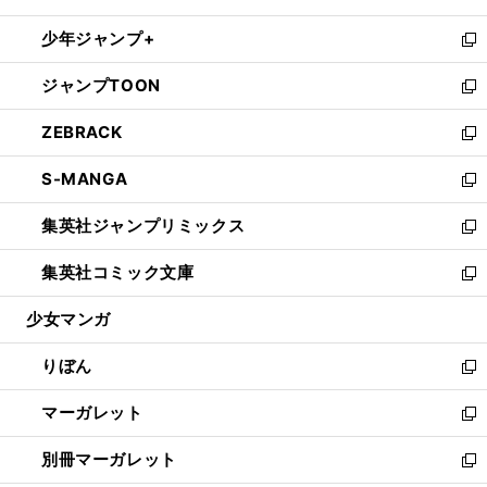
開
ウ
ン
ウ
し
少年ジャンプ+
く
で
ド
ィ
い
新
開
ウ
ン
ウ
し
ジャンプTOON
く
で
ド
ィ
い
新
開
ウ
ン
ウ
し
ZEBRACK
く
で
ド
ィ
い
新
開
ウ
ン
ウ
し
S-MANGA
く
で
ド
ィ
い
新
開
ウ
ン
ウ
し
集英社ジャンプリミックス
く
で
ド
ィ
い
新
開
ウ
ン
ウ
し
集英社コミック文庫
く
で
ド
ィ
い
新
開
ウ
ン
ウ
し
少女マンガ
く
で
ド
ィ
い
開
ウ
ン
ウ
りぼん
く
で
ド
ィ
新
開
ウ
ン
し
マーガレット
く
で
ド
い
新
開
ウ
ウ
し
別冊マーガレット
く
で
ィ
い
新
開
ン
ウ