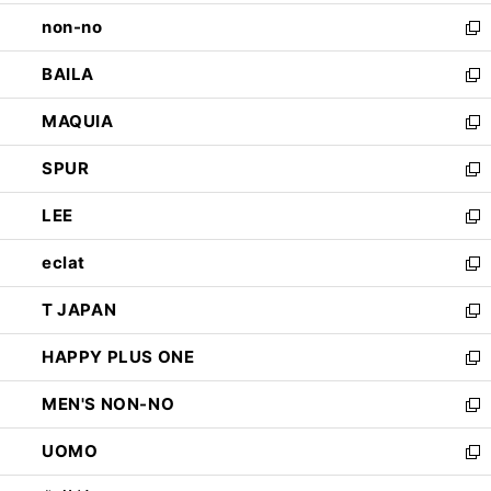
開
ウ
し
non-no
く
で
い
新
開
ウ
し
BAILA
く
ィ
い
新
ン
ウ
し
MAQUIA
ド
ィ
い
新
ウ
ン
ウ
し
SPUR
で
ド
ィ
い
新
開
ウ
ン
ウ
し
LEE
く
で
ド
ィ
い
新
開
ウ
ン
ウ
し
eclat
く
で
ド
ィ
い
新
開
ウ
ン
ウ
し
T JAPAN
く
で
ド
ィ
い
新
開
ウ
ン
ウ
し
HAPPY PLUS ONE
く
で
ド
ィ
い
新
開
ウ
ン
ウ
し
MEN'S NON-NO
く
で
ド
ィ
い
新
開
ウ
ン
ウ
し
UOMO
く
で
ド
ィ
い
新
開
ウ
ン
ウ
し