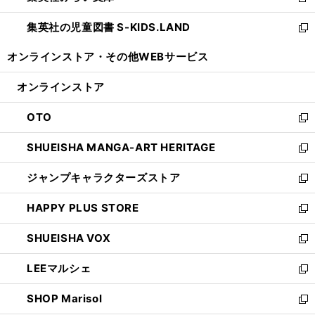
新
開
ウ
ン
し
集英社の児童図書 S-KIDS.LAND
く
で
ド
い
新
開
ウ
ウ
し
オンラインストア・
その他WEBサービス
く
で
ィ
い
開
ン
ウ
オンラインストア
く
ド
ィ
ウ
ン
OTO
で
ド
新
開
ウ
し
SHUEISHA MANGA-ART HERITAGE
く
で
い
新
開
ウ
し
ジャンプキャラクターズストア
く
ィ
い
新
ン
ウ
し
HAPPY PLUS STORE
ド
ィ
い
新
ウ
ン
ウ
し
SHUEISHA VOX
で
ド
ィ
い
新
開
ウ
ン
ウ
し
LEEマルシェ
く
で
ド
ィ
い
新
開
ウ
ン
ウ
し
SHOP Marisol
く
で
ド
ィ
い
新
開
ウ