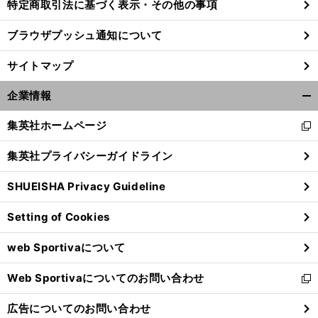
特定商取引法に基づく表示・その他の事項
ブラウザプッシュ通知について
サイトマップ
企業情報
開
く/
集英社ホームページ
新
閉
し
じ
集英社プライバシーガイドライン
い
る
ウ
SHUEISHA Privacy Guideline
ィ
ン
Setting of Cookies
ド
ウ
web Sportivaについて
で
開
Web Sportivaについてのお問い合わせ
く
新
し
広告についてのお問い合わせ
い