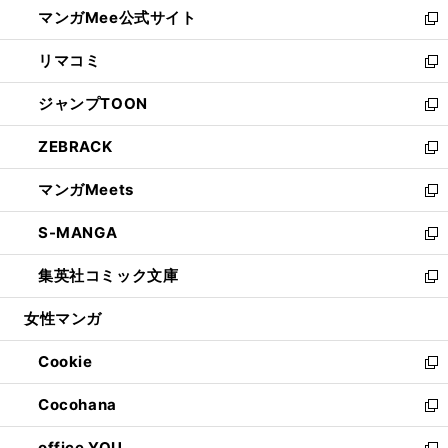
し
マンガMee公式サイト
く
ド
ィ
い
新
ウ
ン
ウ
し
リマコミ
で
ド
ィ
い
新
開
ウ
ン
ウ
し
ジャンプTOON
く
で
ド
ィ
い
新
開
ウ
ン
ウ
し
ZEBRACK
く
で
ド
ィ
い
新
開
ウ
ン
ウ
し
マンガMeets
く
で
ド
ィ
い
新
開
ウ
ン
ウ
し
S-MANGA
く
で
ド
ィ
い
新
開
ウ
ン
ウ
し
集英社コミック文庫
く
で
ド
ィ
い
新
開
ウ
ン
ウ
し
女性マンガ
く
で
ド
ィ
い
開
ウ
ン
ウ
Cookie
く
で
ド
ィ
新
開
ウ
ン
し
Cocohana
く
で
ド
い
新
開
ウ
ウ
し
office YOU
く