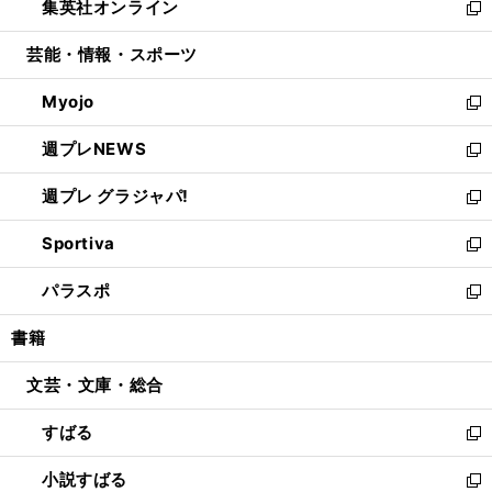
集英社オンライン
く
で
ド
ィ
い
新
開
ウ
ン
ウ
し
芸能・情報・スポーツ
く
で
ド
ィ
い
開
ウ
ン
ウ
Myojo
く
で
ド
ィ
新
開
ウ
ン
し
週プレNEWS
く
で
ド
い
新
開
ウ
ウ
し
週プレ グラジャパ!
く
で
ィ
い
新
開
ン
ウ
し
Sportiva
く
ド
ィ
い
新
ウ
ン
ウ
し
パラスポ
で
ド
ィ
い
新
開
ウ
ン
ウ
し
書籍
く
で
ド
ィ
い
開
ウ
ン
ウ
文芸・文庫・総合
く
で
ド
ィ
開
ウ
ン
すばる
く
で
ド
新
開
ウ
し
小説すばる
く
で
い
新