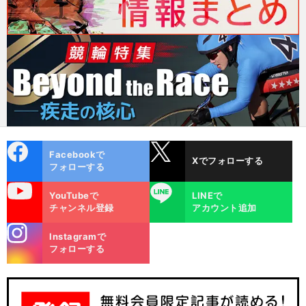
cebo
X
Facebookで
Xでフォローする
ok
フォローする
uTube
LINE
YouTubeで
LINEで
チャンネル登録
アカウント追加
stagra
Instagramで
m
フォローする