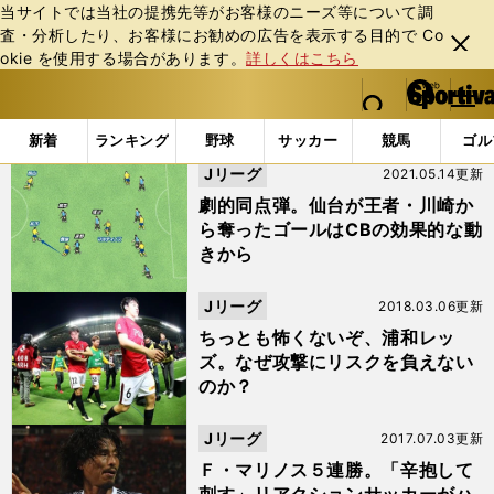
当サイトでは当社の提携先等がお客様のニーズ等について調
査・分析したり、お客様にお勧めの広告を表⽰する⽬的で Co
閉じ
okie を使⽤する場合があります。
詳しくはこちら
る
マイペ
web Sportiva (webスポルティーバ)
検索
メニュ
we
ー
「#マルティノス」の最新ニュース・ 情報
b
ジ
新着
ランキング
野球
サッカー
競馬
ゴル
ス
Jリーグ
2021.05.14更新
ポ
ル
劇的同点弾。仙台が王者・川崎か
テ
ら奪ったゴールはCBの効果的な動
ィ
きから
ー
バ
Jリーグ
2018.03.06更新
ちっとも怖くないぞ、浦和レッ
ズ。なぜ攻撃にリスクを負えない
のか？
Jリーグ
2017.07.03更新
Ｆ・マリノス５連勝。「辛抱して