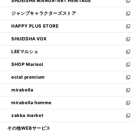
SHUEISHA MANGA-ART HERITAGE
く
で
い
新
開
ウ
し
ジャンプキャラクターズストア
く
ィ
い
新
ン
ウ
し
HAPPY PLUS STORE
ド
ィ
い
新
ウ
ン
ウ
し
SHUEISHA VOX
で
ド
ィ
い
新
開
ウ
ン
ウ
し
LEEマルシェ
く
で
ド
ィ
い
新
開
ウ
ン
ウ
し
SHOP Marisol
く
で
ド
ィ
い
新
開
ウ
ン
ウ
し
eclat premium
く
で
ド
ィ
い
新
開
ウ
ン
ウ
し
mirabella
く
で
ド
ィ
い
新
開
ウ
ン
ウ
し
mirabella homme
く
で
ド
ィ
い
新
開
ウ
ン
ウ
し
zakka market
く
で
ド
ィ
い
新
開
ウ
ン
ウ
し
その他WEBサービス
く
で
ド
ィ
い