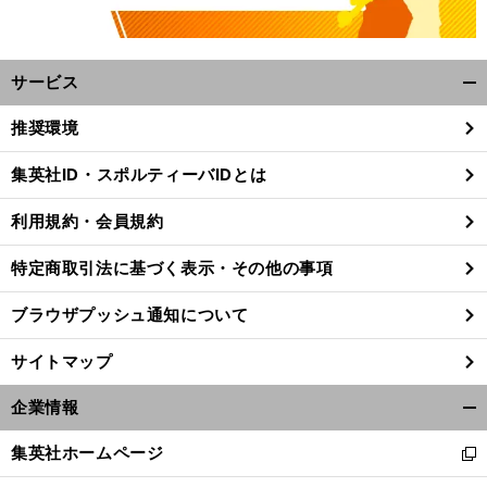
サービス
開
く/
推奨環境
閉
じ
集英社ID・スポルティーバIDとは
る
利用規約・会員規約
特定商取引法に基づく表示・その他の事項
ブラウザプッシュ通知について
サイトマップ
企業情報
開
く/
集英社ホームページ
新
閉
し
じ