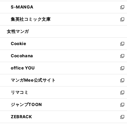
開
ウ
ン
ウ
し
S-MANGA
く
で
ド
ィ
い
新
開
ウ
ン
ウ
し
集英社コミック文庫
く
で
ド
ィ
い
新
開
ウ
ン
ウ
し
女性マンガ
く
で
ド
ィ
い
開
ウ
ン
ウ
Cookie
く
で
ド
ィ
新
開
ウ
ン
し
Cocohana
く
で
ド
い
新
開
ウ
ウ
し
office YOU
く
で
ィ
い
新
開
ン
ウ
し
マンガMee公式サイト
く
ド
ィ
い
新
ウ
ン
ウ
し
リマコミ
で
ド
ィ
い
新
開
ウ
ン
ウ
し
ジャンプTOON
く
で
ド
ィ
い
新
開
ウ
ン
ウ
し
ZEBRACK
く
で
ド
ィ
い
新
開
ウ
ン
ウ
し