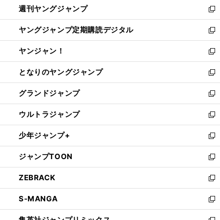
週刊ヤングジャンプ
く
で
ド
ィ
新
開
ウ
ン
し
ヤングジャンプ定期購読デジタル
く
で
ド
い
新
開
ウ
ウ
し
ヤンジャン！
く
で
ィ
い
新
開
ン
ウ
し
となりのヤングジャンプ
く
ド
ィ
い
新
ウ
ン
ウ
し
グランドジャンプ
で
ド
ィ
い
新
開
ウ
ン
ウ
し
ウルトラジャンプ
く
で
ド
ィ
い
新
開
ウ
ン
ウ
し
少年ジャンプ+
く
で
ド
ィ
い
新
開
ウ
ン
ウ
し
ジャンプTOON
く
で
ド
ィ
い
新
開
ウ
ン
ウ
し
ZEBRACK
く
で
ド
ィ
い
新
開
ウ
ン
ウ
し
S-MANGA
く
で
ド
ィ
い
新
開
ウ
ン
ウ
し
集英社ジャンプリミックス
く