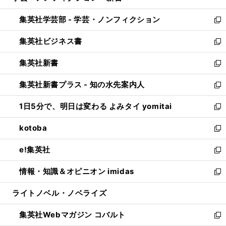
開
ウ
ン
ウ
集英社学芸部 - 学芸・ノンフィクション
く
で
ド
ィ
新
開
ウ
ン
し
集英社ビジネス書
く
で
ド
い
新
開
ウ
ウ
し
集英社新書
く
で
ィ
い
新
開
ン
ウ
し
集英社新書プラス - 知の水先案内人
く
ド
ィ
い
新
ウ
ン
ウ
し
1日5分で、明日は変わる よみタイ yomitai
で
ド
ィ
い
新
開
ウ
ン
ウ
し
kotoba
く
で
ド
ィ
い
新
開
ウ
ン
ウ
し
e!集英社
く
で
ド
ィ
い
新
開
ウ
ン
ウ
し
情報・知識＆オピニオン imidas
く
で
ド
ィ
い
新
開
ウ
ン
ウ
し
ライトノベル・ノベライズ
く
で
ド
ィ
い
開
ウ
ン
ウ
集英社Webマガジン コバルト
く
で
ド
ィ
新
開