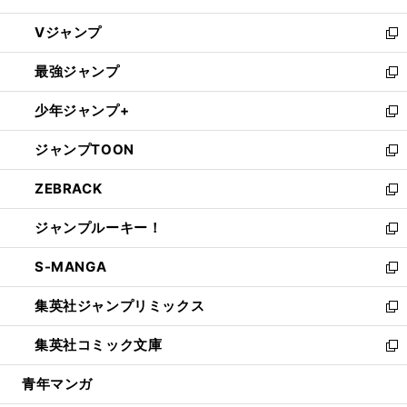
ウ
し
Vジャンプ
ィ
い
新
ン
ウ
し
最強ジャンプ
ド
ィ
い
新
ウ
ン
ウ
し
少年ジャンプ+
で
ド
ィ
い
新
開
ウ
ン
ウ
し
ジャンプTOON
く
で
ド
ィ
い
新
開
ウ
ン
ウ
し
ZEBRACK
く
で
ド
ィ
い
新
開
ウ
ン
ウ
し
ジャンプルーキー！
く
で
ド
ィ
い
新
開
ウ
ン
ウ
し
S-MANGA
く
で
ド
ィ
い
新
開
ウ
ン
ウ
し
集英社ジャンプリミックス
く
で
ド
ィ
い
新
開
ウ
ン
ウ
し
集英社コミック文庫
く
で
ド
ィ
い
新
開
ウ
ン
ウ
し
青年マンガ
く
で
ド
ィ
い
開
ウ
ン
ウ