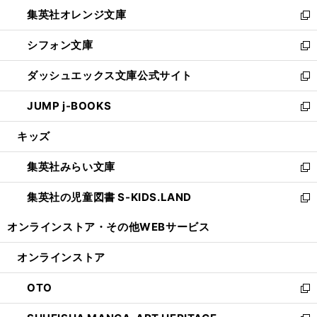
ウ
ン
し
集英社オレンジ文庫
く
で
ド
い
新
開
ウ
ウ
し
シフォン文庫
く
で
ィ
い
新
開
ン
ウ
し
ダッシュエックス文庫公式サイト
く
ド
ィ
い
新
ウ
ン
ウ
し
JUMP j-BOOKS
で
ド
ィ
い
新
開
ウ
ン
ウ
し
キッズ
く
で
ド
ィ
い
開
ウ
ン
ウ
集英社みらい文庫
く
で
ド
ィ
新
開
ウ
ン
し
集英社の児童図書 S-KIDS.LAND
く
で
ド
い
新
開
ウ
ウ
し
オンラインストア・
その他WEBサービス
く
で
ィ
い
開
ン
ウ
オンラインストア
く
ド
ィ
ウ
ン
OTO
で
ド
新
開
ウ
し