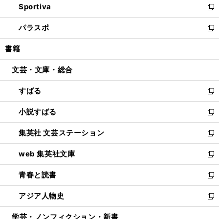
Sportiva
く
ド
ィ
い
新
ウ
ン
ウ
し
パラスポ
で
ド
ィ
い
新
開
ウ
ン
ウ
し
書籍
く
で
ド
ィ
い
開
ウ
ン
ウ
文芸・文庫・総合
く
で
ド
ィ
開
ウ
ン
すばる
く
で
ド
新
開
ウ
し
小説すばる
く
で
い
新
開
ウ
し
集英社 文芸ステーション
く
ィ
い
新
ン
ウ
し
web 集英社文庫
ド
ィ
い
新
ウ
ン
ウ
し
青春と読書
で
ド
ィ
い
新
開
ウ
ン
ウ
し
アジア人物史
く
で
ド
ィ
い
新
開
ウ
ン
ウ
し
学芸・ノンフィクション・新書
く
で
ド
ィ
い