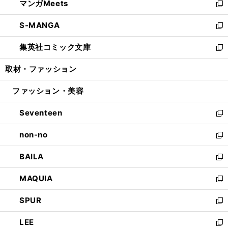
マンガMeets
く
で
ド
ィ
い
新
開
ウ
ン
ウ
し
S-MANGA
く
で
ド
ィ
い
新
開
ウ
ン
ウ
し
集英社コミック文庫
く
で
ド
ィ
い
新
開
ウ
ン
ウ
し
取材・ファッション
く
で
ド
ィ
い
開
ウ
ン
ウ
ファッション・美容
く
で
ド
ィ
開
ウ
ン
Seventeen
く
で
ド
新
開
ウ
し
non-no
く
で
い
新
開
ウ
し
BAILA
く
ィ
い
新
ン
ウ
し
MAQUIA
ド
ィ
い
新
ウ
ン
ウ
し
SPUR
で
ド
ィ
い
新
開
ウ
ン
ウ
し
LEE
く
で
ド
ィ
い
新