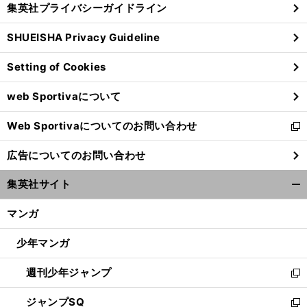
集英社プライバシーガイドライン
い
る
ウ
SHUEISHA Privacy Guideline
ィ
ン
Setting of Cookies
ド
ウ
web Sportivaについて
で
開
Web Sportivaについてのお問い合わせ
く
新
し
広告についてのお問い合わせ
い
ウ
集英社サイト
ィ
開
ン
く/
マンガ
ド
閉
ウ
じ
少年マンガ
で
る
開
週刊少年ジャンプ
く
新
し
ジャンプSQ
い
新