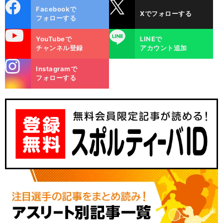
cebo
X
Facebookで
Xでフォローする
ok
フォローする
uTube
LINE
YouTubeで
LINEで
チャンネル登録
アカウント追加
stagra
Instagramで
m
フォローする