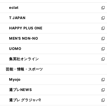
開
ウ
ン
ウ
し
eclat
く
で
ド
ィ
い
新
開
ウ
ン
ウ
し
T JAPAN
く
で
ド
ィ
い
新
開
ウ
ン
ウ
し
HAPPY PLUS ONE
く
で
ド
ィ
い
新
開
ウ
ン
ウ
し
MEN'S NON-NO
く
で
ド
ィ
い
新
開
ウ
ン
ウ
し
UOMO
く
で
ド
ィ
い
新
開
ウ
ン
ウ
し
集英社オンライン
く
で
ド
ィ
い
新
開
ウ
ン
ウ
し
芸能・情報・スポーツ
く
で
ド
ィ
い
開
ウ
ン
ウ
Myojo
く
で
ド
ィ
新
開
ウ
ン
し
週プレNEWS
く
で
ド
い
新
開
ウ
ウ
し
週プレ グラジャパ!
く
で
ィ
い
新
開
ン
ウ
し