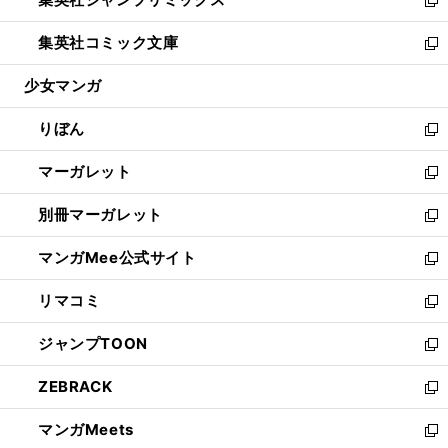
で
ド
ィ
い
新
開
ウ
ン
ウ
し
集英社コミック文庫
く
で
ド
ィ
い
新
開
ウ
ン
ウ
し
少女マンガ
く
で
ド
ィ
い
開
ウ
ン
ウ
りぼん
く
で
ド
ィ
新
開
ウ
ン
し
マーガレット
く
で
ド
い
新
開
ウ
ウ
し
別冊マーガレット
く
で
ィ
い
新
開
ン
ウ
し
マンガMee公式サイト
く
ド
ィ
い
新
ウ
ン
ウ
し
リマコミ
で
ド
ィ
い
新
開
ウ
ン
ウ
し
ジャンプTOON
く
で
ド
ィ
い
新
開
ウ
ン
ウ
し
ZEBRACK
く
で
ド
ィ
い
新
開
ウ
ン
ウ
し
マンガMeets
く
で
ド
ィ
い
新